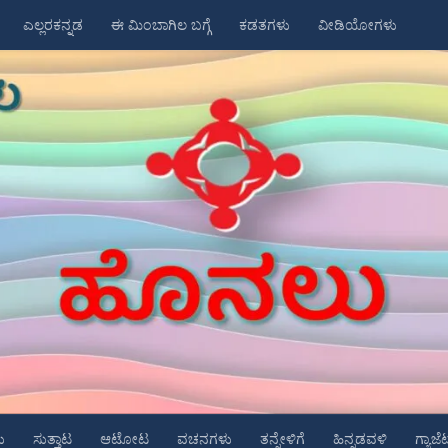
ಎಲ್ಲರಕನ್ನಡ
ಈ ಮಿಂಬಾಗಿಲ ಬಗ್ಗೆ
ಕಡತಗಳು
ವೀಡಿಯೋಗಳು
ು
ಸುತ್ತಾಟ
ಆಟೋಟ
ವಚನಗಳು
ತನ್ನೇಳಿಗೆ
ಹಿನ್ನಡವಳಿ
ಗ್ಯಾಜೆ