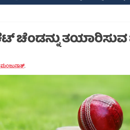
ಿಕೆಟ್ ಚೆಂಡನ್ನು ತಯಾರಿಸುವ
ಿತ್ ಮಂಜುನಾತ್
.