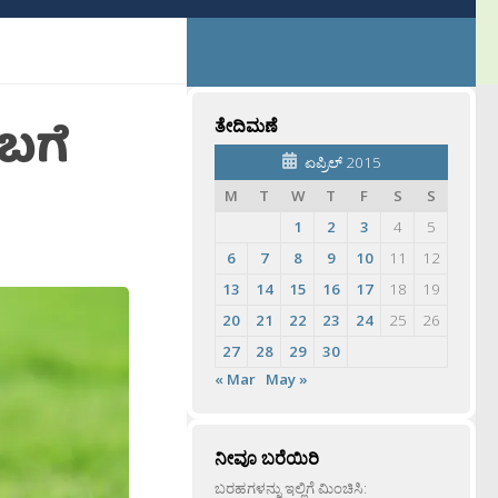
 ಬಗೆ
ತೇದಿಮಣೆ
ಏಪ್ರಿಲ್ 2015
M
T
W
T
F
S
S
1
2
3
4
5
6
7
8
9
10
11
12
13
14
15
16
17
18
19
20
21
22
23
24
25
26
27
28
29
30
« Mar
May »
ನೀವೂ ಬರೆಯಿರಿ
ಬರಹಗಳನ್ನು ಇಲ್ಲಿಗೆ ಮಿಂಚಿಸಿ: