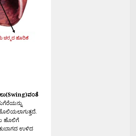
ಲು(Swing)ವಂತೆ
ುಗೆರೆಯನ್ನು
ೊಲಿಯಲಾಗುತ್ತದೆ.
ಯ ಹೊಲಿಗೆ
 ನಡುಬಾಗದ ಉಳಿದ