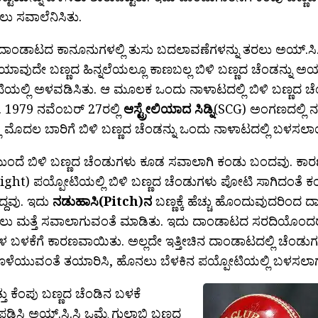
ಲು ಸವಾಲೆನಿಸಿತು.
ಾಂಡಾಟದ ಕಾನೂನುಗಳಲ್ಲಿ ತುಸು ಬದಲಾವಣೆಗಳನ್ನು ತರಲು ಅಯ್.ಸಿ.ಸಿ ತ
ಯಾವುದೇ ಬಣ್ಣದ ಹಿನ್ನಲೆಯಲ್ಲೂ ಕಾಣಬಲ್ಲ ಬಿಳಿ ಬಣ್ಣದ ಚೆಂಡನ್ನು ಅ
ಿಯಲ್ಲಿ ಅಳವಡಿಸಿತು. ಆ ಮೂಲಕ ಒಂದು ನಾಳಾಟದಲ್ಲಿ ಬಿಳಿ ಬಣ್ಣದ ಚೆ
 1979 ನವೆಂಬರ್ 27ರಲ್ಲಿ
ಆಸ್ಟ್ರೇಲಿಯಾದ ಸಿಡ್ನಿ
(SCG) ಅಂಗಣದಲ್ಲಿ ನಡೆ
ಲಿ ಮೊದಲ ಬಾರಿಗೆ ಬಿಳಿ ಬಣ್ಣದ ಚೆಂಡನ್ನು ಒಂದು ನಾಳಾಟದಲ್ಲಿ ಬಳಸಲಾ
ುಂದೆ ಬಿಳಿ ಬಣ್ಣದ ಚೆಂಡುಗಳು ಕೂಡ ಸವಾಲಾಗಿ ಕಂಡು ಬಂದವು. ಕಾ
ght) ಪಯ್ಪೋಟಿಯಲ್ಲಿ ಬಿಳಿ ಬಣ್ಣದ ಚೆಂಡುಗಳು ಪೋಟಿ ಸಾಗಿದಂತೆ ಕಂದು
ತಿದ್ದವು. ಇದು
ನಡುಹಾಸಿ(Pitch)ನ
ಬಣ್ಣಕ್ಕೆ ಹೆಚ್ಚು ಹೊಂದುವುದರಿಂದ 
ಸಲು ಮತ್ತೆ ಸವಾಲಾಗುವಂತೆ ಮಾಡಿತು. ಇದು ದಾಂಡಾಟದ ಸರದಿಯೊಂದರ
 ಬಳಕೆಗೆ ಕಾರಣವಾಯಿತು. ಅಲ್ಲದೇ ಇತ್ತೀಚಿನ ದಾಂಡಾಟದಲ್ಲಿ ಚೆಂಡುಗಳ
ೊಳೆಯುವಂತೆ ತಯಾರಿಸಿ, ಹೊನಲು ಬೆಳಕಿನ ಪಯ್ಪೋಟಿಯಲ್ಲಿ ಬಳಸಲಾಗುತ
್ತು ಕೆಂಪು ಬಣ್ಣದ ಚೆಂಡಿನ ಬಳಕೆ
ಿಸಿ ಅಯ್.ಸಿ.ಸಿ ಒಮ್ಮೆ ಗುಲಾಬಿ ಬಣ್ಣದ