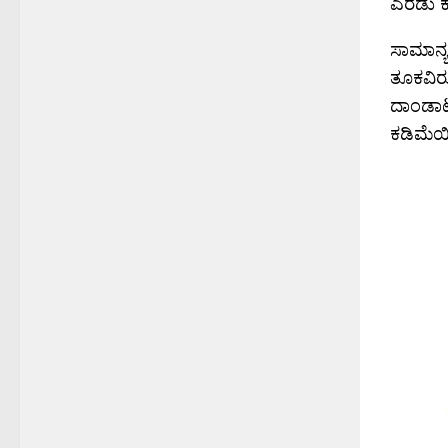
ಎರಡು ಕ
ಸಾಮಾನ್
ತೂಕವಿರುತ
ದಾಂಡಾಟ
ಕಡಿಮೆಯಿ