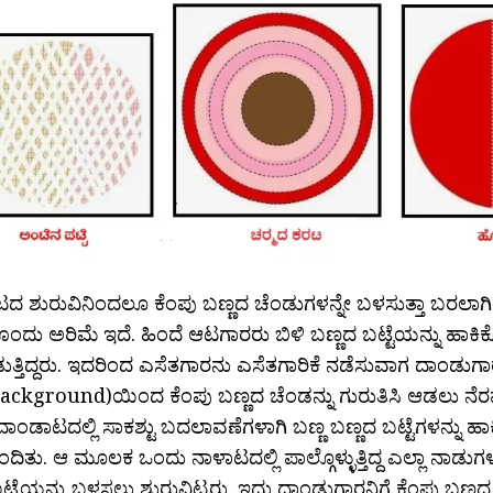
 ಶುರುವಿನಿಂದಲೂ ಕೆಂಪು ಬಣ್ಣದ ಚೆಂಡುಗಳನ್ನೇ ಬಳಸುತ್ತಾ ಬರಲಾಗಿತ
ಂದು ಅರಿಮೆ ಇದೆ. ಹಿಂದೆ ಆಟಗಾರರು ಬಿಳಿ ಬಣ್ಣದ ಬಟ್ಟೆಯನ್ನು ಹಾಕಿ
್ತಿದ್ದರು. ಇದರಿಂದ ಎಸೆತಗಾರನು ಎಸೆತಗಾರಿಕೆ ನಡೆಸುವಾಗ ದಾಂಡುಗಾರನ
(Background)ಯಿಂದ ಕೆಂಪು ಬಣ್ಣದ ಚೆಂಡನ್ನು ಗುರುತಿಸಿ ಆಡಲು ನೆರವು 
ಾಂಡಾಟದಲ್ಲಿ ಸಾಕಶ್ಟು ಬದಲಾವಣೆಗಳಾಗಿ ಬಣ್ಣ ಬಣ್ಣದ ಬಟ್ಟೆಗಳನ್ನು 
ಬಂದಿತು. ಆ ಮೂಲಕ ಒಂದು ನಾಳಾಟದಲ್ಲಿ ಪಾಲ್ಗೊಳ್ಳುತ್ತಿದ್ದ ಎಲ್ಲಾ ನಾಡುಗಳ
ಟ್ಟೆಯನ್ನು ಬಳಸಲು ಶುರುವಿಟ್ಟರು. ಇದು ದಾಂಡುಗಾರನಿಗೆ ಕೆಂಪು ಬಣ್ಣದ 