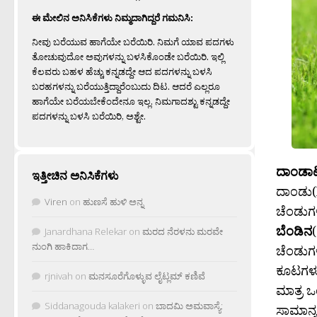
ಈ ಮೇಲಿನ ಅನಿಸಿಕೆಗಳು ನಿಮ್ಮದಾಗಿದ್ದರೆ ಗಮನಿಸಿ:
ನೀವು ಬರೆಯುವ ಹಾಗೆಯೇ ಬರೆಯಿರಿ. ನಿಮಗೆ ಯಾವ ಪದಗಳು
ತೋಚುವುದೋ ಅವುಗಳನ್ನು ಬಳಸಿಕೊಂಡೇ ಬರೆಯಿರಿ. ಇಲ್ಲಿ
ಕೆಲವರು ಬಹಳ ಹೆಚ್ಚು ಕನ್ನಡದ್ದೇ ಆದ ಪದಗಳನ್ನು ಬಳಸಿ
ಬರಹಗಳನ್ನು ಬರೆಯುತ್ತಿದ್ದಾರೆಂಬುದು ದಿಟ. ಆದರೆ ಎಲ್ಲರೂ
ಹಾಗೆಯೇ ಬರೆಯಬೇಕೆಂದೇನೂ ಇಲ್ಲ. ನಿಮಗಾದಶ್ಟು ಕನ್ನಡದ್ದೇ
ಪದಗಳನ್ನು ಬಳಸಿ ಬರೆಯಿರಿ, ಅಶ್ಟೇ.
ದಾಂಡಾ
ಇತ್ತೀಚಿನ ಅನಿಸಿಕೆಗಳು
ದಾಂಡು(
Viren
on
ಹುಣಸೆ ಹುಳಿ ಅನ್ನ
ಚೆಂಡುಗಳ
ಬೆಂಡಿನ
Janardhana Relekar
on
ಮರದ ನೆರಳನು ಮರವೇ
ನುಂಗಿ ಹಾಕಿದಾಗ…
ಚೆಂಡುಗ
ಕೂಟಗಳು
rjnivah
on
ಮನಸೂರೆಗೊಳ್ಳುವ ಲೈಟ್ಲಮ್ ಕಣಿವೆ
ಮಾತ್ರ ಒ
Siddanagouda kalakeri
on
ಬಾದಮಿ ಅಮವಾಸ್ಯೆ:
ಸಾಮಾನ್ಯ