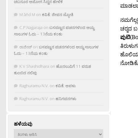
ಚಬನೂರ ಅಮೋಗ ಸಿದ್ದನ ಹೇಳಿಕೆ
ಮಾಡಲಾಗ
M âñd M
on
ಕವಿತೆ: ಜೀವನ ಜ್ಯೋತಿ
ನಮಗೆಲ್
ಚರ‍್ಮದ 
C.P.Nagaraja
on
ಬಸವಣ್ಣನ ವಚನಗಳಿಂದ ಆಯ್ದ
ಸಾಲುಗಳ ಓದು – 13ನೆಯ ಕಂತು
ಪುಟಿ
(Bo
ತಿರುಳುಗ
ರಾಜೀವ್
on
ಬಸವಣ್ಣನ ವಚನಗಳಿಂದ ಆಯ್ದ ಸಾಲುಗಳ
ಹೊಲಿಯುತ
ಓದು – 13ನೆಯ ಕಂತು
ನೋಡಿಕೊಳ
K.V Shashidhara
on
ಹೊನಲುವಿಗೆ 11 ವರುಶ
ತುಂಬಿದ ನಲಿವು
Raghuramu N.V.
on
ಕವಿತೆ: ಅವಳು
Raghuramu N.V.
on
ಹನಿಗವನಗಳು
ಹಳೆಯವು
ಹಳೆಯವು