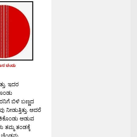
್ತು. ಇದರ
ಕೊಂಡು
ಿಗೆ ಬಿಳಿ ಬಣ್ಣದ
ನೀಡುತ್ತಿತ್ತು. ಆದರೆ
ಹಾಕಿಕೊಂಡು ಆಡುವ
ು ತಮ್ಮ ತಂಡಕ್ಕೆ
ಚೆಂಡನ್ನು