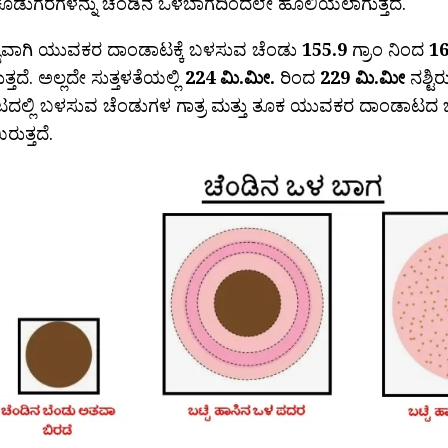
ೂಡುಗೆರೆಗಳನ್ನು ಚೆಂಡಿನ ಒಳಬಾಗದಿಂದಲೇ ಹೊಲಿಯಲಾಗುತ್ತದೆ.
ಯವಾಗಿ ಯುವಕರ ದಾಂಡಾಟಕ್ಕೆ ಬಳಸುವ ಚೆಂಡು
155.9
ಗ್ರಾಂ ನಿಂದ
16
್ತದೆ. ಅಲ್ಲದೇ ಸುತ್ತಳತೆಯಲ್ಲಿ
224 ಮಿ.ಮೀ.
ರಿಂದ
229 ಮಿ.ಮೀ
ನಶ್ಟಿ
ದಲ್ಲಿ ಬಳಸುವ ಚೆಂಡುಗಳ ಗಾತ್ರ ಮತ್ತು ತೂಕ ಯುವಕರ ದಾಂಡಾಟದ ಚ
ರುತ್ತದೆ.