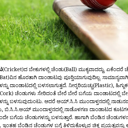
ಟ
(Cricket)ದ ಬೇಕುಗಳಲ್ಲಿ ಚೆಂಡು(Ball) ಮುಕ್ಯವಾದದ್ದು. ಏಕೆಂದರೆ ಚ
Bat)ವಿನ ಹೊರತಾಗಿ ದಾಂಡಾಟವು ಪೂರ‍್ತಿಯಾಗುವುದಿಲ್ಲ. ಸಾಮಾನ್ಯವಾ
ನ್ನು ದಾಂಡಾಟದಲ್ಲಿ ಬಳಸಲಾಗುತ್ತದೆ. ನೀರ‍್ಕರಿಯಚ್ಚು(Plastic), ಹಿಗ್ಗ
(Cork) ಚೆಂಡುಗಳು ಸೇರಿದಂತೆ ಬೇರೆ ಬೇರೆ ಬಗೆಯ ದಾಂಡಾಟದಲ್ಲಿ ಬೇ
ಳನ್ನು ಬಳಸುವುದುಂಟು. ಆದರೆ ಅಯ್.ಸಿ.ಸಿ ಮುಂದಾಳ್ತನದಲ್ಲಿ ನಾಡ
, ಬಿ.ಸಿ.ಸಿ.ಅಯ್ ಮುಂದಾಳ್ತನದಲ್ಲಿ ನಾಡೊಳಗಣ ದಾಂಡಾಟದ ಕೂಟ
ಂದೇ ಬಗೆಯ ಚೆಂಡುಗಳನ್ನು ಬಳಸುತ್ತಾರೆ. ಹಾಗಾಗಿ ಬೆಂಡಿನ ಚೆಂಡುಗಳನ
. ಇಂತಹ ಬೆಂಡಿನ ಚೆಂಡುಗಳ ಬಗ್ಗೆ ತಿಳಿದುಕೊಳ್ಳುವ ಚಿಕ್ಕ ಪ್ರಯತ್ನವನ್ನು