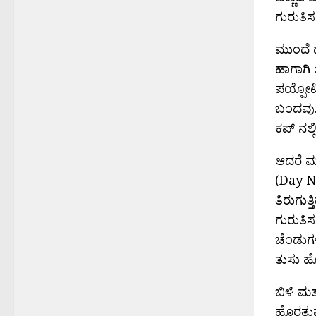
ಗುರುತಿಸ
ಮುಂದೆ ದ
ಹಾಗಾಗಿ 
ಪಯ್ಪೋಟ
ಬಂದವು.
ಕಪ್ ನಲ್
ಆದರೆ ಮ
(Day Ni
ತಿರುಗುತ್
ಗುರುತಿ
ಚೆಂಡುಗಳ
ತುಸು ಹ
ಬಿಳಿ ಮತ
ಹೊರತುಪಡ