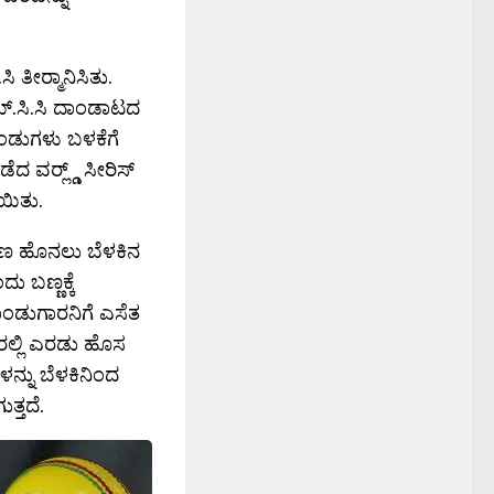
ೀರ‍್ಮಾನಿಸಿತು.
ಯ್.ಸಿ.ಸಿ ದಾಂಡಾಟದ
ಂಡುಗಳು ಬಳಕೆಗೆ
ದ ವರ‍್ಲ್ಡ್ ಸೀರಿಸ್
ಯಿತು.
ರಣ ಹೊನಲು ಬೆಳಕಿನ
 ಬಣ್ಣಕ್ಕೆ
ದಾಂಡುಗಾರನಿಗೆ ಎಸೆತ
ಲ್ಲಿ ಎರಡು ಹೊಸ
ನ್ನು ಬೆಳಕಿನಿಂದ
್ತದೆ.