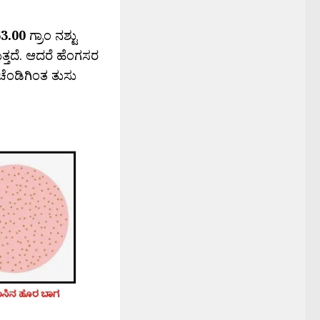
3.00
ಗ್ರಾಂ ನಶ್ಟು
ರುತ್ತದೆ. ಆದರೆ ಹೆಂಗಸರ
ೆಂಡಿಗಿಂತ ತುಸು