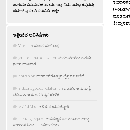
ತಯಾರಕರಲ್
ಹಾಗೆಯೇ ಬರೆಯಬೇಕೆಂದೇನೂ ಇಲ್ಲ. ನಿಮಗಾದಶ್ಟು ಕನ್ನಡದ್ದೇ
(Volksw
ಪದಗಳನ್ನು ಬಳಸಿ ಬರೆಯಿರಿ, ಅಶ್ಟೇ.
ಮಾಡಿರುವ
ತೀರ‍್ಮಾನವಾ
ಇತ್ತೀಚಿನ ಅನಿಸಿಕೆಗಳು
Viren
on
ಹುಣಸೆ ಹುಳಿ ಅನ್ನ
Janardhana Relekar
on
ಮರದ ನೆರಳನು ಮರವೇ
ನುಂಗಿ ಹಾಕಿದಾಗ…
rjnivah
on
ಮನಸೂರೆಗೊಳ್ಳುವ ಲೈಟ್ಲಮ್ ಕಣಿವೆ
Siddanagouda kalakeri
on
ಬಾದಮಿ ಅಮವಾಸ್ಯೆ:
ಚಬನೂರ ಅಮೋಗ ಸಿದ್ದನ ಹೇಳಿಕೆ
M âñd M
on
ಕವಿತೆ: ಜೀವನ ಜ್ಯೋತಿ
C.P.Nagaraja
on
ಬಸವಣ್ಣನ ವಚನಗಳಿಂದ ಆಯ್ದ
ಸಾಲುಗಳ ಓದು – 13ನೆಯ ಕಂತು