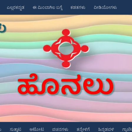
ಎಲ್ಲರಕನ್ನಡ
ಈ ಮಿಂಬಾಗಿಲ ಬಗ್ಗೆ
ಕಡತಗಳು
ವೀಡಿಯೋಗಳು
ು
ಸುತ್ತಾಟ
ಆಟೋಟ
ವಚನಗಳು
ತನ್ನೇಳಿಗೆ
ಹಿನ್ನಡವಳಿ
ಗ್ಯಾಜೆ