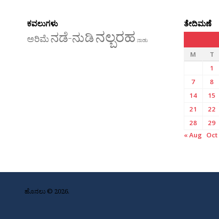
ಕವಲುಗಳು
ತೇದಿಮಣೆ
ನಲ್ಬರಹ
ನಡೆ-ನುಡಿ
ಅರಿಮೆ
ನಾಡು
M
T
1
7
8
14
15
21
22
28
29
« Aug
Oct
ಹೊನಲು © 2026.