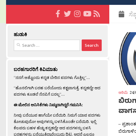
ಸೆ
ಹುಡುಕಿ
Search
for:
ಬರಹಗಾರರಿಗೆ ಕಿವಿಮಾತು
“ನನಗೆ ಅಶ್ಟೊಂದು ಕನ್ನಡ ಬೇರಿನ ಪದಗಳು ಗೊತ್ತಿಲ್ಲ”…
“ಹೊನಲಿಗಾಗಿ ಬರಹ ಬರೆಯೋದು ಕಶ್ಟವಾಗುತ್ತೆ. ಕನ್ನಡದ್ದೇ ಆದ
ಅರಿಮೆ
24/
ಪದಗಳು ಕೂಡಲೆ ನೆನಪಿಗೆ ಬರಲ್ಲ”…
ಬಿರುಗ
ಈ ಮೇಲಿನ ಅನಿಸಿಕೆಗಳು ನಿಮ್ಮದಾಗಿದ್ದರೆ ಗಮನಿಸಿ:
ವಾಗನ್
ನೀವು ಬರೆಯುವ ಹಾಗೆಯೇ ಬರೆಯಿರಿ. ನಿಮಗೆ ಯಾವ ಪದಗಳು
ತೋಚುವುದೋ ಅವುಗಳನ್ನು ಬಳಸಿಕೊಂಡೇ ಬರೆಯಿರಿ. ಇಲ್ಲಿ
– ಪ್ರಶಾಂ
ಕೆಲವರು ಬಹಳ ಹೆಚ್ಚು ಕನ್ನಡದ್ದೇ ಆದ ಪದಗಳನ್ನು ಬಳಸಿ
ಬಿರುಗಾಳಿ
ಬರಹಗಳನ್ನು ಬರೆಯುತ್ತಿದ್ದಾರೆಂಬುದು ದಿಟ. ಆದರೆ ಎಲ್ಲರೂ