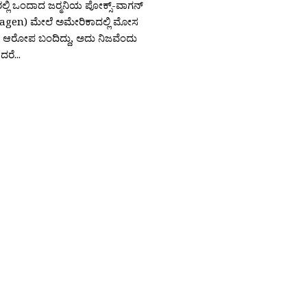
ಲಿ ಒಂದಾದ ಜರ‍್ಮನಿಯ ಪೋಕ್ಸ್-ವಾಗನ್
agen) ಮೇಲೆ ಅಮೇರಿಕಾದಲ್ಲಿ ಮೋಸ
 ಆರೋಪ ಬಂದಿದ್ದು, ಅದು ನಿಜವೆಂದು
ದರೆ...