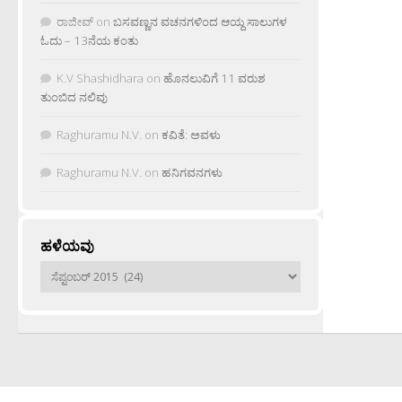
ರಾಜೀವ್
on
ಬಸವಣ್ಣನ ವಚನಗಳಿಂದ ಆಯ್ದ ಸಾಲುಗಳ
ಓದು – 13ನೆಯ ಕಂತು
K.V Shashidhara
on
ಹೊನಲುವಿಗೆ 11 ವರುಶ
ತುಂಬಿದ ನಲಿವು
Raghuramu N.V.
on
ಕವಿತೆ: ಅವಳು
Raghuramu N.V.
on
ಹನಿಗವನಗಳು
ಹಳೆಯವು
ಹಳೆಯವು