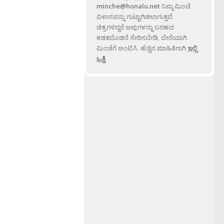
minche@honalu.net
ನಿಮ್ಮ ಮಿಂಚೆ
ವಿಳಾಸವನ್ನು ಗುಟ್ಟಾಗಿಡಲಾಗುತ್ತದೆ.
ಚಿತ್ರಗಳಿದ್ದರೆ ಅವುಗಳನ್ನು ಬರಹದ
ಕಡತದೊಡನೆ ಸೇರಿಸಬೇಡಿ, ಬೇರೆಯಾಗಿ
ಮಿಂಚೆಗೆ ಅಂಟಿಸಿ. ಹೆಚ್ಚಿನ ಮಾಹಿತಿಗಾಗಿ
ಇಲ್ಲಿ
ಒತ್ತಿ
.