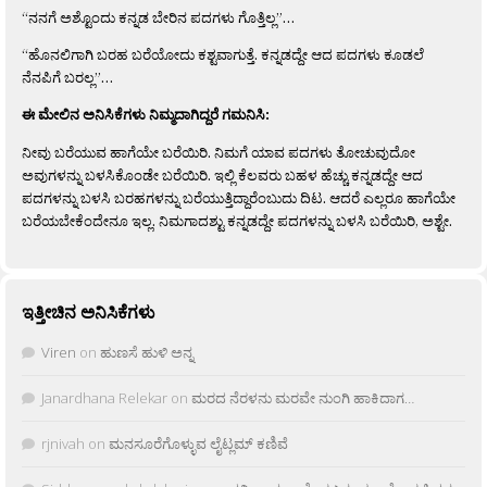
“ನನಗೆ ಅಶ್ಟೊಂದು ಕನ್ನಡ ಬೇರಿನ ಪದಗಳು ಗೊತ್ತಿಲ್ಲ”…
“ಹೊನಲಿಗಾಗಿ ಬರಹ ಬರೆಯೋದು ಕಶ್ಟವಾಗುತ್ತೆ. ಕನ್ನಡದ್ದೇ ಆದ ಪದಗಳು ಕೂಡಲೆ
ನೆನಪಿಗೆ ಬರಲ್ಲ”…
ಈ ಮೇಲಿನ ಅನಿಸಿಕೆಗಳು ನಿಮ್ಮದಾಗಿದ್ದರೆ ಗಮನಿಸಿ:
ನೀವು ಬರೆಯುವ ಹಾಗೆಯೇ ಬರೆಯಿರಿ. ನಿಮಗೆ ಯಾವ ಪದಗಳು ತೋಚುವುದೋ
ಅವುಗಳನ್ನು ಬಳಸಿಕೊಂಡೇ ಬರೆಯಿರಿ. ಇಲ್ಲಿ ಕೆಲವರು ಬಹಳ ಹೆಚ್ಚು ಕನ್ನಡದ್ದೇ ಆದ
ಪದಗಳನ್ನು ಬಳಸಿ ಬರಹಗಳನ್ನು ಬರೆಯುತ್ತಿದ್ದಾರೆಂಬುದು ದಿಟ. ಆದರೆ ಎಲ್ಲರೂ ಹಾಗೆಯೇ
ಬರೆಯಬೇಕೆಂದೇನೂ ಇಲ್ಲ. ನಿಮಗಾದಶ್ಟು ಕನ್ನಡದ್ದೇ ಪದಗಳನ್ನು ಬಳಸಿ ಬರೆಯಿರಿ, ಅಶ್ಟೇ.
ಇತ್ತೀಚಿನ ಅನಿಸಿಕೆಗಳು
Viren
on
ಹುಣಸೆ ಹುಳಿ ಅನ್ನ
Janardhana Relekar
on
ಮರದ ನೆರಳನು ಮರವೇ ನುಂಗಿ ಹಾಕಿದಾಗ…
rjnivah
on
ಮನಸೂರೆಗೊಳ್ಳುವ ಲೈಟ್ಲಮ್ ಕಣಿವೆ