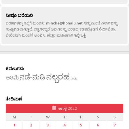
ನೀವೂ ಬರೆಯಿರಿ
ಬರಹಗಳನ್ನು ಇಲ್ಲಿಗೆ ಮಿಂಚಿಸಿ:
minche@honalu.net
ನಿಮ್ಮ ಮಿಂಚೆ ವಿಳಾಸವನ್ನು
ಗುಟ್ಟಾಗಿಡಲಾಗುತ್ತದೆ. ಚಿತ್ರಗಳಿದ್ದರೆ ಅವುಗಳನ್ನು ಬರಹದ ಕಡತದೊಡನೆ ಸೇರಿಸಬೇಡಿ,
ಬೇರೆಯಾಗಿ ಮಿಂಚೆಗೆ ಅಂಟಿಸಿ. ಹೆಚ್ಚಿನ ಮಾಹಿತಿಗಾಗಿ
ಇಲ್ಲಿ ಒತ್ತಿ
.
ಕವಲುಗಳು
ನಲ್ಬರಹ
ನಡೆ-ನುಡಿ
ಅರಿಮೆ
ನಾಡು
ತೇದಿಮಣೆ
ಆಗಸ್ಟ್ 2022
M
T
W
T
F
S
S
1
2
3
4
5
6
7