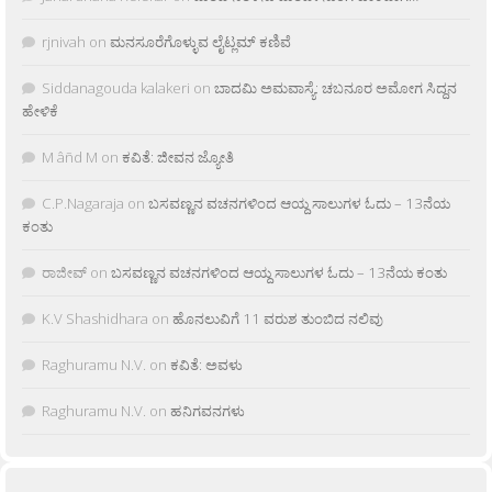
rjnivah
on
ಮನಸೂರೆಗೊಳ್ಳುವ ಲೈಟ್ಲಮ್ ಕಣಿವೆ
Siddanagouda kalakeri
on
ಬಾದಮಿ ಅಮವಾಸ್ಯೆ: ಚಬನೂರ ಅಮೋಗ ಸಿದ್ದನ
ಹೇಳಿಕೆ
M âñd M
on
ಕವಿತೆ: ಜೀವನ ಜ್ಯೋತಿ
C.P.Nagaraja
on
ಬಸವಣ್ಣನ ವಚನಗಳಿಂದ ಆಯ್ದ ಸಾಲುಗಳ ಓದು – 13ನೆಯ
ಕಂತು
ರಾಜೀವ್
on
ಬಸವಣ್ಣನ ವಚನಗಳಿಂದ ಆಯ್ದ ಸಾಲುಗಳ ಓದು – 13ನೆಯ ಕಂತು
K.V Shashidhara
on
ಹೊನಲುವಿಗೆ 11 ವರುಶ ತುಂಬಿದ ನಲಿವು
Raghuramu N.V.
on
ಕವಿತೆ: ಅವಳು
Raghuramu N.V.
on
ಹನಿಗವನಗಳು