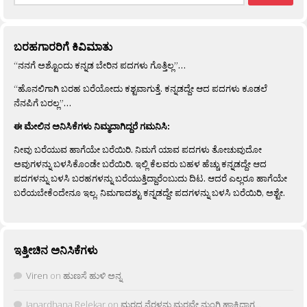
ಬರಹಗಾರರಿಗೆ ಕಿವಿಮಾತು
“ನನಗೆ ಅಶ್ಟೊಂದು ಕನ್ನಡ ಬೇರಿನ ಪದಗಳು ಗೊತ್ತಿಲ್ಲ”…
“ಹೊನಲಿಗಾಗಿ ಬರಹ ಬರೆಯೋದು ಕಶ್ಟವಾಗುತ್ತೆ. ಕನ್ನಡದ್ದೇ ಆದ ಪದಗಳು ಕೂಡಲೆ
ನೆನಪಿಗೆ ಬರಲ್ಲ”…
ಈ ಮೇಲಿನ ಅನಿಸಿಕೆಗಳು ನಿಮ್ಮದಾಗಿದ್ದರೆ ಗಮನಿಸಿ:
ನೀವು ಬರೆಯುವ ಹಾಗೆಯೇ ಬರೆಯಿರಿ. ನಿಮಗೆ ಯಾವ ಪದಗಳು ತೋಚುವುದೋ
ಅವುಗಳನ್ನು ಬಳಸಿಕೊಂಡೇ ಬರೆಯಿರಿ. ಇಲ್ಲಿ ಕೆಲವರು ಬಹಳ ಹೆಚ್ಚು ಕನ್ನಡದ್ದೇ ಆದ
ಪದಗಳನ್ನು ಬಳಸಿ ಬರಹಗಳನ್ನು ಬರೆಯುತ್ತಿದ್ದಾರೆಂಬುದು ದಿಟ. ಆದರೆ ಎಲ್ಲರೂ ಹಾಗೆಯೇ
ಬರೆಯಬೇಕೆಂದೇನೂ ಇಲ್ಲ. ನಿಮಗಾದಶ್ಟು ಕನ್ನಡದ್ದೇ ಪದಗಳನ್ನು ಬಳಸಿ ಬರೆಯಿರಿ, ಅಶ್ಟೇ.
ಇತ್ತೀಚಿನ ಅನಿಸಿಕೆಗಳು
Viren
on
ಹುಣಸೆ ಹುಳಿ ಅನ್ನ
Janardhana Relekar
on
ಮರದ ನೆರಳನು ಮರವೇ ನುಂಗಿ ಹಾಕಿದಾಗ…