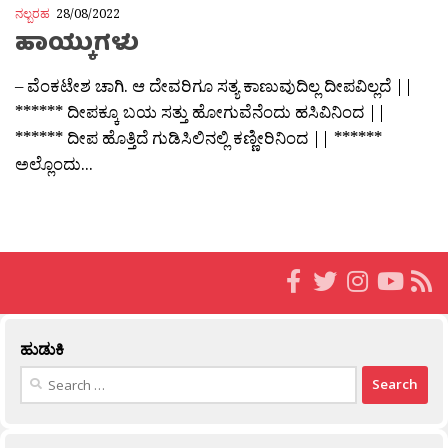
ನಲ್ಬರಹ
28/08/2022
ಹಾಯ್ಕುಗಳು
– ವೆಂಕಟೇಶ ಚಾಗಿ. ಆ ದೇವರಿಗೂ ಸತ್ಯ ಕಾಣುವುದಿಲ್ಲ ದೀಪವಿಲ್ಲದೆ ||
****** ದೀಪಕ್ಕೂ ಬಯ ಸತ್ತು ಹೋಗುವೆನೆಂದು ಹಸಿವಿನಿಂದ ||
****** ದೀಪ ಹೊತ್ತಿದೆ ಗುಡಿಸಿಲಿನಲ್ಲಿ ಕಣ್ಣೀರಿನಿಂದ || ******
ಅಲ್ಲೊಂದು...
ಹುಡುಕಿ
Search
for: