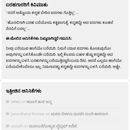
ಬರಹಗಾರರಿಗೆ ಕಿವಿಮಾತು
“ನನಗೆ ಅಶ್ಟೊಂದು ಕನ್ನಡ ಬೇರಿನ ಪದಗಳು ಗೊತ್ತಿಲ್ಲ”…
“ಹೊನಲಿಗಾಗಿ ಬರಹ ಬರೆಯೋದು ಕಶ್ಟವಾಗುತ್ತೆ. ಕನ್ನಡದ್ದೇ ಆದ ಪದಗಳು ಕೂಡಲೆ
ನೆನಪಿಗೆ ಬರಲ್ಲ”…
ಈ ಮೇಲಿನ ಅನಿಸಿಕೆಗಳು ನಿಮ್ಮದಾಗಿದ್ದರೆ ಗಮನಿಸಿ:
ನೀವು ಬರೆಯುವ ಹಾಗೆಯೇ ಬರೆಯಿರಿ. ನಿಮಗೆ ಯಾವ ಪದಗಳು ತೋಚುವುದೋ
ಅವುಗಳನ್ನು ಬಳಸಿಕೊಂಡೇ ಬರೆಯಿರಿ. ಇಲ್ಲಿ ಕೆಲವರು ಬಹಳ ಹೆಚ್ಚು ಕನ್ನಡದ್ದೇ ಆದ
ಪದಗಳನ್ನು ಬಳಸಿ ಬರಹಗಳನ್ನು ಬರೆಯುತ್ತಿದ್ದಾರೆಂಬುದು ದಿಟ. ಆದರೆ ಎಲ್ಲರೂ ಹಾಗೆಯೇ
ಬರೆಯಬೇಕೆಂದೇನೂ ಇಲ್ಲ. ನಿಮಗಾದಶ್ಟು ಕನ್ನಡದ್ದೇ ಪದಗಳನ್ನು ಬಳಸಿ ಬರೆಯಿರಿ, ಅಶ್ಟೇ.
ಇತ್ತೀಚಿನ ಅನಿಸಿಕೆಗಳು
Viren
on
ಹುಣಸೆ ಹುಳಿ ಅನ್ನ
Janardhana Relekar
on
ಮರದ ನೆರಳನು ಮರವೇ ನುಂಗಿ ಹಾಕಿದಾಗ…
rjnivah
on
ಮನಸೂರೆಗೊಳ್ಳುವ ಲೈಟ್ಲಮ್ ಕಣಿವೆ