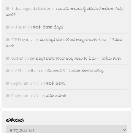
Siddanagouda kalakeri
on
ಬಾದಮಿ ಅಮವಾಸ್ಯೆ: ಚಬನೂರ ಅಮೋಗ ಸಿದ್ದನ
ಹೇಳಿಕೆ
M âñd M
on
ಕವಿತೆ: ಜೀವನ ಜ್ಯೋತಿ
C.P.Nagaraja
on
ಬಸವಣ್ಣನ ವಚನಗಳಿಂದ ಆಯ್ದ ಸಾಲುಗಳ ಓದು – 13ನೆಯ
ಕಂತು
ರಾಜೀವ್
on
ಬಸವಣ್ಣನ ವಚನಗಳಿಂದ ಆಯ್ದ ಸಾಲುಗಳ ಓದು – 13ನೆಯ ಕಂತು
K.V Shashidhara
on
ಹೊನಲುವಿಗೆ 11 ವರುಶ ತುಂಬಿದ ನಲಿವು
Raghuramu N.V.
on
ಕವಿತೆ: ಅವಳು
Raghuramu N.V.
on
ಹನಿಗವನಗಳು
ಹಳೆಯವು
ಹಳೆಯವು