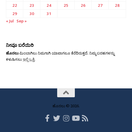
22
23
24
25
26
27
28
29
30
31
« Jul
Sep »
ನೀವೂ ಬರೆಯಿರಿ
ಹೊನಲು
ಮಿಂಬಾಗಿಲು ನಿಮಗಾಗಿ ಯಾವಾಗಲೂ ತೆರೆದಿರುತ್ತದೆ. ನಿಮ್ಮ ಬರಹಗಳನ್ನು
ಕಳುಹಿಸಲು
ಇಲ್ಲಿ ಒತ್ತಿ
.
ಹೊನಲು © 2026.