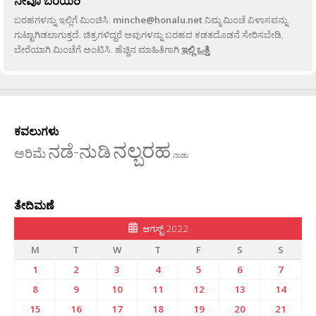
ನೀವೂ ಬರೆಯಿರಿ
ಬರಹಗಳನ್ನು ಇಲ್ಲಿಗೆ ಮಿಂಚಿಸಿ:
minche@honalu.net
ನಿಮ್ಮ ಮಿಂಚೆ ವಿಳಾಸವನ್ನು
ಗುಟ್ಟಾಗಿಡಲಾಗುತ್ತದೆ. ಚಿತ್ರಗಳಿದ್ದರೆ ಅವುಗಳನ್ನು ಬರಹದ ಕಡತದೊಡನೆ ಸೇರಿಸಬೇಡಿ,
ಬೇರೆಯಾಗಿ ಮಿಂಚೆಗೆ ಅಂಟಿಸಿ. ಹೆಚ್ಚಿನ ಮಾಹಿತಿಗಾಗಿ
ಇಲ್ಲಿ ಒತ್ತಿ
.
ಕವಲುಗಳು
ನಲ್ಬರಹ
ನಡೆ-ನುಡಿ
ಅರಿಮೆ
ನಾಡು
ತೇದಿಮಣೆ
ಆಗಸ್ಟ್ 2022
M
T
W
T
F
S
S
1
2
3
4
5
6
7
8
9
10
11
12
13
14
15
16
17
18
19
20
21