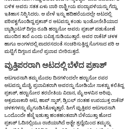
ಬಳಿಕ ಅವರು ಸತತ ಏಳು ಬಾರಿ ರಾಶ್ಟ್ರೀಯ ಪಂದ್ಯಾವಳಿಯನ್ನು ಗೆದ್ದು
ಇತಿಹಾಸ ನಿರ‍್ಮಿಸಿದರು. ಆ ವೇಳೆ ಇನ್ನು ಹದಿಹರೆಯದಲ್ಲೇ ಅಟದಲ್ಲಿ
ಪರಿಪಕ್ವಗೊಂಡಿದ್ದ ಪ್ರಕಾಶ್ ರ ಆಟವನ್ನು ಕಂಡು ಇಂಡೋನೇಶಿಯಾದ
ಬ್ಯಾಡ್ಮಿಂಟನ್ ದಿಗ್ಗಜ ರೂಡಿ ಹರ‍್ಟಾನೋ ಅವರು ಪ್ರಕಾಶ್ ಪಡುಕೋಣೆ
ಮುಂದಿನ ತಾರೆ ಎಂದು ಬವಿಶ್ಯ ನುಡಿಯುತ್ತಾರೆ. ಅವರ ರಾಕೆಟ್ ಚಳಕ
ಹಾಗೂ ಅಂಗಳದಲ್ಲಿ ಪಾದರಸದಂತೆ ಸಂಚರಿಸುತ್ತಿದ್ದ ಸೊಗಸಾದ ಪರಿ ಆ
ಮಟ್ಟಿಗೆ ದಿಗ್ಗಜನ ಮೇಲೆ ಪ್ರಬಾವ ಬೀರಿರುತ್ತದೆ.
ವ್ರುತ್ತಿಪರರಾಗಿ ಆಟದಲ್ಲಿ ಬೆಳೆದ ಪ್ರಕಾಶ್
ಆಟಗಾರನಾಗಿ ತಮ್ಮ ಮೊದಲ ದಿನಗಳಿಂದಲೇ ಹರ‍್ಟಾನೋ ರವರ
ಆಟವನ್ನು ಮೆಚ್ಚಿ, ಪ್ರಬಾವಿತರಾಗಿ ಅವರನ್ನು ನೋಡಿಯೇ ಸಾಕಶ್ಟು ಕಲಿತಿದ್ದ
ಪ್ರಕಾಶ್, ಹರ‍್ಟಾನೋರ ತರಬೇತಿಯ ವಿದಾನ, ಮೈ ಅಳವಿನ ಅರಿವು,
ಆಕ್ರಮಣಕಾರಿ ಆಟ, ಹಾಪ್ ಸ್ಮಾಶ್, ಡ್ರಿಬಲ್ ನಂತಹ ಉಪಯುಕ್ತ ರಾಕೆಟ್
ಚಳಕಗಳನ್ನು ಮೈಗೂಡಿಸಿಕೊಳ್ಳುತ್ತಾರೆ. ಹೀಗೆ ವ್ರುತ್ತಿಪರ ಆಟಗಾರನಾಗಿ
ಒಂದೊಂದೇ ಹೆಜ್ಜೆ ಇಡುತ್ತಾ ಹಂತಹಂತವಾಗಿ ಬೆಳೆಯುತ್ತಾ ಹೋದ
ಪ್ರಕಾಶ್ ಓದಿನಲ್ಲಿಯೂ ರಾಜಿಯಾಗಿದೆ ಅಶ್ಟೇ ಶ್ರದ್ದೆಯಿಂದ ತಮ್ಮನ್ನು