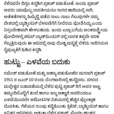
ಸೆಳೆದವರೇ ದಿಗ್ಗಜ ಕನ್ನಡಿಗ ಪ್ರಕಾಶ್ ಪಡುಕೋಣೆ. ಅಂದು ಪ್ರಕಾಶ್
ಅವರು ಯಾವೊಬ್ಬ ಬಾರತೀಯನೂ ಸಾಗದ ಹಾದಿಯಲ್ಲಿ ಸಾಗಿ,
ಅಡೆತಡೆಗಳನ್ನು ಹಿಮ್ಮೆಟ್ಟಿ ಪಡೆದ ಸಾಲು-ಸಾಲು ಗೆಲುವುಗಳೇ ನಮ್ಮ
ದೇಶದಲ್ಲಿ ಬ್ಯಾಡ್ಮಿಂಟನ್ ಬೆಳವಣಿಗೆಗೆ ನೀರೆರದು ಪೋಶಿಸಿದ್ದು ಎಂದು
ನಿಸ್ಸಂದೇಹವಾಗಿ ಹೇಳಬಹುದು. ಇಂದು ಎಲ್ಲಾ ಬಗೆಯ ಅಂತರಾಶ್ಟ್ರೀಯ
ಪೋಟಿಗಳಲ್ಲಿ ಶಟಲ್ ಬ್ಯಾಡ್‌ಮಿಂಟನ್ ನಲ್ಲಿ ಬಾರತ ತಪ್ಪದೇ ಪದಕ
ಗೆಲ್ಲುತ್ತಿರುವುದು ಈ ಆಟದಲ್ಲಿ ನಾವು ದೊಡ್ಡ ಮಟ್ಟಕ್ಕೆ ಬೆಳೆದು ಸಾದಿಸಿರುವ
ನೈಪುಣ್ಯತೆಗೆ ಹಿಡಿದ ಕನ್ನಡಿ.
ಹುಟ್ಟು – ಎಳವೆಯ ಬದುಕು
ರಮೇಶ್ ಪಡುಕೋಣೆ ಮತ್ತು ಅಹಲ್ಯ ಪಡುಕೋಣೆರ ಮಗನಾಗಿ ಪ್ರಕಾಶ್
1955 ರ ಜೂನ್ 10 ರಂದು ಬೆಂಗಳೂರಿನಲ್ಲಿ ಹುಟ್ಟಿದರು. ನಗರದ
ಮಲ್ಲೇಶ್ವರ ಬಡಾವಣೆಯಲ್ಲಿ ಬೆಳೆದ ಪುಟ್ಟ ಪ್ರಕಾಶ್ ರಿಗೆ ಅವರ ಅಣ್ಣ-
ತಮ್ಮಂದಿರೊಟ್ಟಿಗೆ ತಂದೆ ಹಾಗೂ ಅಜ್ಜ ಅಣ್ಣಾಜಿ ಅವರಿಂದಲೂ
ಎಳವೆಯಿಂದಲೇ ಆಟೋಟಗಳ ವಿಶಯದಲ್ಲಿ ಹೆಚ್ಚಿನ ಪ್ರೋತ್ಸಾಹ
ದೊರಕಿತು. ಗೆಳೆಯರ ಗುಂಪು ಕಟ್ಟಿಕೊಂಡು ಕ್ರಿಕೆಟ್, ಬ್ಯಾಡ್ಮಿಂಟನ್ ಹಾಗೂ
ಇನ್ನಿತರ ಆಟಗಳನ್ನು ಆಡುತ್ತಾ ಬೆಳೆದ ಪ್ರಕಾಶ್, ಮೊದಲ ಹಂತದ