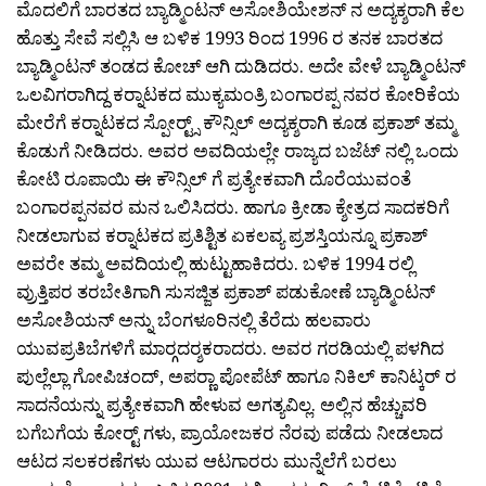
ಮೊದಲಿಗೆ ಬಾರತದ ಬ್ಯಾಡ್ಮಿಂಟನ್ ಅಸೋಶಿಯೇಶನ್ ನ ಅದ್ಯಕ್ಶರಾಗಿ ಕೆಲ
ಹೊತ್ತು ಸೇವೆ ಸಲ್ಲಿಸಿ ಆ ಬಳಿಕ 1993 ರಿಂದ 1996 ರ ತನಕ ಬಾರತದ
ಬ್ಯಾಡ್ಮಿಂಟನ್ ತಂಡದ ಕೋಚ್ ಆಗಿ ದುಡಿದರು. ಅದೇ ವೇಳೆ ಬ್ಯಾಡ್ಮಿಂಟನ್
ಒಲವಿಗರಾಗಿದ್ದ ಕರ‍್ನಾಟಕದ ಮುಕ್ಯಮಂತ್ರಿ ಬಂಗಾರಪ್ಪ ನವರ ಕೋರಿಕೆಯ
ಮೇರೆಗೆ ಕರ‍್ನಾಟಕದ ಸ್ಪೋರ‍್ಟ್ಸ್ ಕೌನ್ಸಿಲ್ ಅದ್ಯಕ್ಶರಾಗಿ ಕೂಡ ಪ್ರಕಾಶ್ ತಮ್ಮ
ಕೊಡುಗೆ ನೀಡಿದರು. ಅವರ ಅವದಿಯಲ್ಲೇ ರಾಜ್ಯದ ಬಜೆಟ್ ನಲ್ಲಿ ಒಂದು
ಕೋಟಿ ರೂಪಾಯಿ ಈ ಕೌನ್ಸಿಲ್ ಗೆ ಪ್ರತ್ಯೇಕವಾಗಿ ದೊರೆಯುವಂತೆ
ಬಂಗಾರಪ್ಪನವರ ಮನ ಒಲಿಸಿದರು. ಹಾಗೂ ಕ್ರೀಡಾ ಕ್ಶೇತ್ರದ ಸಾದಕರಿಗೆ
ನೀಡಲಾಗುವ ಕರ‍್ನಾಟಕದ ಪ್ರತಿಶ್ಟಿತ ಏಕಲವ್ಯ ಪ್ರಶಸ್ತಿಯನ್ನೂ ಪ್ರಕಾಶ್
ಅವರೇ ತಮ್ಮ ಅವದಿಯಲ್ಲಿ ಹುಟ್ಟುಹಾಕಿದರು. ಬಳಿಕ 1994 ರಲ್ಲಿ
ವ್ರುತ್ತಿಪರ ತರಬೇತಿಗಾಗಿ ಸುಸಜ್ಜಿತ ಪ್ರಕಾಶ್ ಪಡುಕೋಣೆ ಬ್ಯಾಡ್ಮಿಂಟನ್
ಅಸೋಶಿಯನ್ ಅನ್ನು ಬೆಂಗಳೂರಿನಲ್ಲಿ ತೆರೆದು ಹಲವಾರು
ಯುವಪ್ರತಿಬೆಗಳಿಗೆ ಮಾರ‍್ಗದರ‍್ಶಕರಾದರು. ಅವರ ಗರಡಿಯಲ್ಲಿ ಪಳಗಿದ
ಪುಲ್ಲೆಲ್ಲಾ ಗೋಪಿಚಂದ್, ಅಪರ‍್ಣಾ ಪೋಪೆಟ್ ಹಾಗೂ ನಿಕಿಲ್ ಕಾನಿಟ್ಕರ್ ರ
ಸಾದನೆಯನ್ನು ಪ್ರತ್ಯೇಕವಾಗಿ ಹೇಳುವ ಅಗತ್ಯವಿಲ್ಲ. ಅಲ್ಲಿನ ಹೆಚ್ಚುವರಿ
ಬಗೆಬಗೆಯ ಕೋರ‍್ಟ್ ಗಳು, ಪ್ರಾಯೋಜಕರ ನೆರವು ಪಡೆದು ನೀಡಲಾದ
ಆಟದ ಸಲಕರಣೆಗಳು ಯುವ ಆಟಗಾರರು ಮುನ್ನೆಲೆಗೆ ಬರಲು