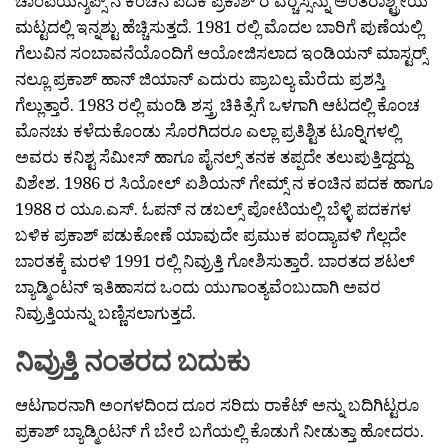
ಚಾಂಪಿಯನ್ಶಿಪ್ಸ್ ನ ಕಂಚಿನ ಪದಕ ಪ್ರಕಾಶ್ ರ ವರ‍್ಚಸ್ಸನ್ನು ಅಂತರಾಶ್ಟ್ರೀಯ
ಮಟ್ಟದಲ್ಲಿ ಇನ್ನಶ್ಟು ಹೆಚ್ಚಿಸುತ್ತದೆ. 1981 ರಲ್ಲಿ ಮೊದಲ ಬಾರಿಗೆ ಪುಣೆಯಲ್ಲಿ
ಗೆಲುವಿನ ಸಂಬಾವನೆಯೊಂದಿಗೆ ಆಯೋಜಿಸಲಾದ ಇಂಡಿಯನ್ ಮಾಸ್ಟರ‍್ಸ್
ನಲ್ಲೂ ಪ್ರಕಾಶ್ ಹಾನ್ ಜಿಯಾನ್ ಎದುರು ಪ್ರಾಬಲ್ಯ ಮೆರೆದು ಪ್ರಶಸ್ತಿ
ಗೆಲ್ಲುತ್ತಾರೆ. 1983 ರಲ್ಲಿ ಮಂಡಿ ಶಸ್ತ್ರ ಚಿಕಿತ್ಸೆಗೆ ಒಳಗಾಗಿ ಆಟದಲ್ಲಿ ಕೊಂಚ
ಮೊನಚು ಕಳೆದುಕೊಂಡು ಸೊರಗಿದರೂ ಎಲ್ಲಾ ಪ್ರತಿಶ್ಟಿತ ಟೂರ‍್ನಿಗಳಲ್ಲಿ
ಅವರು ಕನಿಶ್ಟ ಸೆಮೀಸ್ ಹಾಗೂ ಪೈನಲ್ಸ್ ತನಕ ತಪ್ಪದೇ ತಲುಪುತ್ತಿದ್ದದ್ದು
ವಿಶೇಶ. 1986 ರ ಸಿಯೋಲ್ ಏಶಿಯನ್ ಗೇಮ್ಸ್ ನ ಕಂಚಿನ ಪದಕ ಹಾಗೂ
1988 ರ ಯೂ.ಎಸ್. ಓಪನ್ ನ ಡಬಲ್ಸ್ ಪೋಟಿಯಲ್ಲಿ ಬೆಳ್ಳಿ ಪದಕಗಳ
ಬಳಿಕ ಪ್ರಕಾಶ್ ಪಡುಕೋಣೆ ಯಾವುದೇ ಪ್ರಮುಕ ಪಂದ್ಯಾವಳಿ ಗೆಲ್ಲದೇ
ಬಾರತಕ್ಕೆ ಮರಳಿ 1991 ರಲ್ಲಿ ನಿವ್ರುತ್ತಿ ಗೋಶಿಸುತ್ತಾರೆ. ಬಾರತದ ಶಟಲ್
ಬ್ಯಾಡ್ಮಿಂಟನ್ ಇತಿಹಾಸದ ಒಂದು ಯುಗಾಂತ್ಯವೆಂಬುದಾಗಿ ಅವರ
ನಿವ್ರುತ್ತಿಯನ್ನು ಬಣ್ಣಿಸಲಾಗುತ್ತದೆ.
ನಿವ್ರುತ್ತಿ ನಂತರದ ಬದುಕು
ಆಟಗಾರನಾಗಿ ಅಂಗಳದಿಂದ ದೂರ ಸರಿದು ರಾಕೆಟ್ ಅನ್ನು ಬದಿಗಿಟ್ಟರೂ
ಪ್ರಕಾಶ್ ಬ್ಯಾಡ್ಮಿಂಟನ್ ಗೆ ಬೇರೆ ಬಗೆಯಲ್ಲಿ ಕೊಡುಗೆ ನೀಡುತ್ತಾ ಹೋದರು.