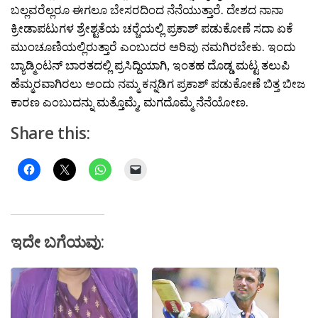
ಬಲ್ಲವರೆಲ್ಲರೂ ಈಗಲೂ ಬೇಸರದಿಂದ ನೆನೆಯುತ್ತಾರೆ. ದೇಶದ ನಾನಾ
ಕ್ರೀಡಾಪಟುಗಳ ಶ್ರೇಶ್ಟತೆಯ ಚರ‍್ಚೆಯಲ್ಲಿ ಪ್ರಕಾಶ್ ಪಡುಕೋಣೆ ಸದಾ ಏಕೆ
ಮುಂಚೂಣಿಯಲ್ಲಿರುತ್ತಾರೆ ಎಂಬುದರ ಅರಿವು ನಮಗಿರಬೇಕು. ಇಂದು
ಬ್ಯಾಡ್ಮಿಂಟನ್ ಬಾರತದಲ್ಲಿ ಪ್ರಸಿದ್ದಿಯಾಗಿ, ಇಂತಹ ದೊಡ್ಡ ಮಟ್ಟ ತಲುಪಿ
ಹೆಮ್ಮರವಾಗಿರಲು ಅಂದು ನಮ್ಮ ಕನ್ನಡಿಗ ಪ್ರಕಾಶ್ ಪಡುಕೋಣೆ ಬಿತ್ತ ಬೀಜ
ಕಾರಣ ಎಂಬುದನ್ನು ಮತ್ತೊಮ್ಮೆ, ಮಗದೊಮ್ಮೆ ನೆನೆಯೋಣ.
Share this:
ಇದೇ ಬಗೆಯವು: