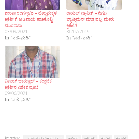
ಶಾಂತಾ ರಂಗಸ್ವಾಮಿ – ಹೆಣ್ಣುಮಕ್ಕಳ
ರಾಹುಲ್ ದ್ರಾವಿಡ್ – ದಿಗ್ಗಜ
ಕ್ರಿಕೆಟ್ ಗೆ ಅಡಿಪಾಯ ಹಾಕಿಕೊಟ್ಟ
ಬ್ಯಾಟ್ಸ್‌ಮನ್ ಮಾತ್ರವಲ್ಲ, ಮೇರು
ಮುಂದಾಳು
ಕ್ರಿಕೆಟಿಗ
03/09/2021
30/07/2019
In "ನಡೆ-ನುಡಿ"
In "ನಡೆ-ನುಡಿ"
ವಿಜಯ್ ಬಾರದ್ವಾಜ್ – ಕರ‍್ನಾಟಕ
ಕ್ರಿಕೆಟ್‌ನ ವಿಶೇಶ ಪ್ರತಿಬೆ
09/06/2021
In "ನಡೆ-ನುಡಿ"
ಟ್ಯಾಗ್‌ಗಳು:
:: ರಾಮಚಂದ್ರ ಮಹಾರುದ್ರಪ್ಪ ::
ಆಟಗಾರ
ಆಟೋಟ
ಕನ್ನಡಿಗ
ಕರ‍್ನಾಟಕ