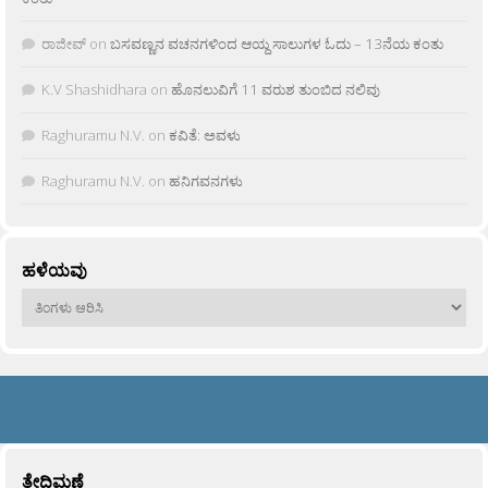
ರಾಜೀವ್
on
ಬಸವಣ್ಣನ ವಚನಗಳಿಂದ ಆಯ್ದ ಸಾಲುಗಳ ಓದು – 13ನೆಯ ಕಂತು
K.V Shashidhara
on
ಹೊನಲುವಿಗೆ 11 ವರುಶ ತುಂಬಿದ ನಲಿವು
Raghuramu N.V.
on
ಕವಿತೆ: ಅವಳು
Raghuramu N.V.
on
ಹನಿಗವನಗಳು
ಹಳೆಯವು
ಹಳೆಯವು
ತೇದಿಮಣೆ