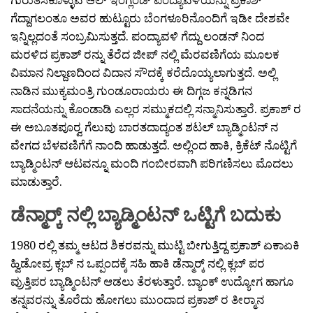
ಗೆದ್ದಾಗಲಂತೂ ಅವರ ಹುಟ್ಟೂರು ಬೆಂಗಳೂರಿನೊಂದಿಗೆ ಇಡೀ ದೇಶವೇ
ಇನ್ನಿಲ್ಲದಂತೆ ಸಂಬ್ರಮಿಸುತ್ತದೆ. ಪಂದ್ಯಾವಳಿ ಗೆದ್ದು ಲಂಡನ್ ನಿಂದ
ಮರಳಿದ ಪ್ರಕಾಶ್ ರನ್ನು ತೆರೆದ ಜೀಪ್ ನಲ್ಲಿ ಮೆರವಣಿಗೆಯ ಮೂಲಕ
ವಿಮಾನ ನಿಲ್ದಾಣದಿಂದ ವಿದಾನ ಸೌದಕ್ಕೆ ಕರೆದೊಯ್ಯಲಾಗುತ್ತದೆ. ಅಲ್ಲಿ
ನಾಡಿನ ಮುಕ್ಯಮಂತ್ರಿ ಗುಂಡೂರಾಯರು ಈ ದಿಗ್ಗಜ ಕನ್ನಡಿಗನ
ಸಾದನೆಯನ್ನು ಕೊಂಡಾಡಿ ಎಲ್ಲರ ಸಮ್ಮುಕದಲ್ಲಿ ಸನ್ಮಾನಿಸುತ್ತಾರೆ. ಪ್ರಕಾಶ್ ರ
ಈ ಅಬೂತಪೂರ‍್ವ ಗೆಲುವು ಬಾರತದಾದ್ಯಂತ ಶಟಲ್ ಬ್ಯಾಡ್ಮಿಂಟನ್ ನ
ವೇಗದ ಬೆಳವಣಿಗೆಗೆ ನಾಂದಿ ಹಾಡುತ್ತದೆ. ಅಲ್ಲಿಂದ ಹಾಕಿ, ಕ್ರಿಕೆಟ್ ನೊಟ್ಟಿಗೆ
ಬ್ಯಾಡ್ಮಿಂಟನ್ ಆಟವನ್ನೂ ಮಂದಿ ಗಂಬೀರವಾಗಿ ಪರಿಗಣಿಸಲು ಮೊದಲು
ಮಾಡುತ್ತಾರೆ.
ಡೆನ್ಮಾರ‍್ಕ್ ನಲ್ಲಿ ಬ್ಯಾಡ್ಮಿಂಟನ್ ಒಟ್ಟಿಗೆ ಬದುಕು
1980 ರಲ್ಲಿ ತಮ್ಮ ಆಟದ ಶಿಕರವನ್ನು ಮುಟ್ಟಿ ಬೀಗುತ್ತಿದ್ದ ಪ್ರಕಾಶ್ ಏಕಾಏಕಿ
ಹ್ವಿಡೋವ್ರ ಕ್ಲಬ್ ನ ಒಪ್ಪಂದಕ್ಕೆ ಸಹಿ ಹಾಕಿ ಡೆನ್ಮಾರ‍್ಕ್ ನಲ್ಲಿ ಕ್ಲಬ್ ಪರ
ವ್ರುತ್ತಿಪರ ಬ್ಯಾಡ್ಮಿಂಟನ್ ಆಡಲು ತೆರಳುತ್ತಾರೆ. ಬ್ಯಾಂಕ್ ಉದ್ಯೋಗ ಹಾಗೂ
ತನ್ನವರನ್ನು ತೊರೆದು ಹೋಗಲು ಮುಂದಾದ ಪ್ರಕಾಶ್ ರ ತೀರ‍್ಮಾನ