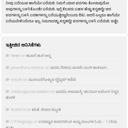
ನೀವು ಬರೆಯುವ ಹಾಗೆಯೇ ಬರೆಯಿರಿ. ನಿಮಗೆ ಯಾವ ಪದಗಳು ತೋಚುವುದೋ
ಅವುಗಳನ್ನು ಬಳಸಿಕೊಂಡೇ ಬರೆಯಿರಿ. ಇಲ್ಲಿ ಕೆಲವರು ಬಹಳ ಹೆಚ್ಚು ಕನ್ನಡದ್ದೇ ಆದ
ಪದಗಳನ್ನು ಬಳಸಿ ಬರಹಗಳನ್ನು ಬರೆಯುತ್ತಿದ್ದಾರೆಂಬುದು ದಿಟ. ಆದರೆ ಎಲ್ಲರೂ ಹಾಗೆಯೇ
ಬರೆಯಬೇಕೆಂದೇನೂ ಇಲ್ಲ. ನಿಮಗಾದಶ್ಟು ಕನ್ನಡದ್ದೇ ಪದಗಳನ್ನು ಬಳಸಿ ಬರೆಯಿರಿ, ಅಶ್ಟೇ.
ಇತ್ತೀಚಿನ ಅನಿಸಿಕೆಗಳು
Viren
on
ಹುಣಸೆ ಹುಳಿ ಅನ್ನ
Janardhana Relekar
on
ಮರದ ನೆರಳನು ಮರವೇ ನುಂಗಿ ಹಾಕಿದಾಗ…
rjnivah
on
ಮನಸೂರೆಗೊಳ್ಳುವ ಲೈಟ್ಲಮ್ ಕಣಿವೆ
Siddanagouda kalakeri
on
ಬಾದಮಿ ಅಮವಾಸ್ಯೆ: ಚಬನೂರ ಅಮೋಗ ಸಿದ್ದನ
ಹೇಳಿಕೆ
M âñd M
on
ಕವಿತೆ: ಜೀವನ ಜ್ಯೋತಿ
C.P.Nagaraja
on
ಬಸವಣ್ಣನ ವಚನಗಳಿಂದ ಆಯ್ದ ಸಾಲುಗಳ ಓದು – 13ನೆಯ
ಕಂತು