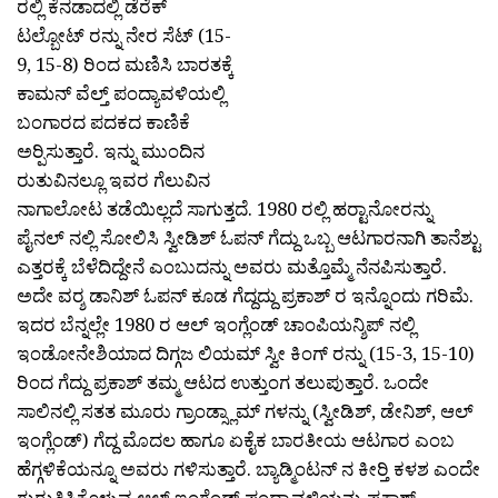
ರಲ್ಲಿ ಕೆನಡಾದಲ್ಲಿ ಡೆರೆಕ್
ಟಲ್ಬೋಟ್ ರನ್ನು ನೇರ ಸೆಟ್ (15-
9, 15-8) ರಿಂದ ಮಣಿಸಿ ಬಾರತಕ್ಕೆ
ಕಾಮನ್ ವೆಲ್ತ್ ಪಂದ್ಯಾವಳಿಯಲ್ಲಿ
ಬಂಗಾರದ ಪದಕದ ಕಾಣಿಕೆ
ಅರ‍್ಪಿಸುತ್ತಾರೆ. ಇನ್ನು ಮುಂದಿನ
ರುತುವಿನಲ್ಲೂ ಇವರ ಗೆಲುವಿನ
ನಾಗಾಲೋಟ ತಡೆಯಿಲ್ಲದೆ ಸಾಗುತ್ತದೆ. 1980 ರಲ್ಲಿ ಹರ‍್ಟಾನೋರನ್ನು
ಪೈನಲ್ ನಲ್ಲಿ ಸೋಲಿಸಿ ಸ್ವೀಡಿಶ್ ಓಪನ್ ಗೆದ್ದು ಒಬ್ಬ ಆಟಗಾರನಾಗಿ ತಾನೆಶ್ಟು
ಎತ್ತರಕ್ಕೆ ಬೆಳೆದಿದ್ದೇನೆ ಎಂಬುದನ್ನು ಅವರು ಮತ್ತೊಮ್ಮೆ ನೆನಪಿಸುತ್ತಾರೆ.
ಅದೇ ವರ‍್ಶ ಡಾನಿಶ್ ಓಪನ್ ಕೂಡ ಗೆದ್ದದ್ದು ಪ್ರಕಾಶ್ ರ ಇನ್ನೊಂದು ಗರಿಮೆ.
ಇದರ ಬೆನ್ನಲ್ಲೇ 1980 ರ ಆಲ್ ಇಂಗ್ಲೆಂಡ್ ಚಾಂಪಿಯನ್ಶಿಪ್ ನಲ್ಲಿ
ಇಂಡೋನೇಶಿಯಾದ ದಿಗ್ಗಜ ಲಿಯಮ್ ಸ್ವೀ ಕಿಂಗ್ ರನ್ನು (15-3, 15-10)
ರಿಂದ ಗೆದ್ದು ಪ್ರಕಾಶ್ ತಮ್ಮ ಆಟದ ಉತ್ತುಂಗ ತಲುಪುತ್ತಾರೆ. ಒಂದೇ
ಸಾಲಿನಲ್ಲಿ ಸತತ ಮೂರು ಗ್ರಾಂಡ್ಸ್ಲಾಮ್ ಗಳನ್ನು (ಸ್ವೀಡಿಶ್, ಡೇನಿಶ್, ಆಲ್
ಇಂಗ್ಲೆಂಡ್) ಗೆದ್ದ ಮೊದಲ ಹಾಗೂ ಏಕೈಕ ಬಾರತೀಯ ಆಟಗಾರ ಎಂಬ
ಹೆಗ್ಗಳಿಕೆಯನ್ನೂ ಅವರು ಗಳಿಸುತ್ತಾರೆ. ಬ್ಯಾಡ್ಮಿಂಟನ್ ನ ಕೀರ‍್ತಿ ಕಳಶ ಎಂದೇ
ಗುರುತಿಸಿಕೊಳ್ಳುವ ಆಲ್ ಇಂಗ್ಲೆಂಡ್ ಪಂದ್ಯಾವಳಿಯನ್ನು ಪ್ರಕಾಶ್