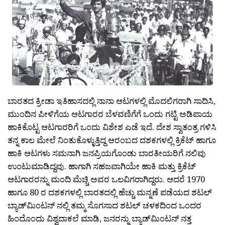
ಬಾರತದ ಕ್ರೀಡಾ ಇತಿಹಾಸದಲ್ಲಿ ನಾನಾ ಆಟಗಳಲ್ಲಿ ಮೊದಲಿಗರಾಗಿ ಸಾದಿಸಿ,
ಮುಂದಿನ ಪೀಳಿಗೆಯ ಆಟಗಾರರ ಬೆಳವಣಿಗೆಗೆ ಒಂದು ಗಟ್ಟಿ ಅಡಿಪಾಯ
ಹಾಕಿಕೊಟ್ಟ ಆಟಗಾರರಿಗೆ ಒಂದು ವಿಶೇಶ ಎಡೆ ಇದೆ. ದೇಶ ಸ್ವಾತಂತ್ರ ಗಳಿಸಿ
ತನ್ನ ಕಾಲ ಮೇಲೆ ನಿಂತುಕೊಳ್ಳುತ್ತಿದ್ದ ಆರಂಬದ ದಶಕಗಳಲ್ಲಿ ಕ್ರಿಕೆಟ್ ಹಾಗೂ
ಹಾಕಿ ಆಟಗಳು ಸಮನಾಗಿ ಜನಪ್ರಿಯಗೊಂಡು ಬಾರತೀಯರಿಗೆ ನಲಿವು
ಉಂಟುಮಾಡಿದ್ದವು. ಹಾಗಾಗಿ ಸಹಜವಾಗಿಯೇ ಹಾಕಿ ಮತ್ತು ಕ್ರಿಕೆಟ್
ಆಟಗಾರರನ್ನು ಮಂದಿ ಮೆಚ್ಚಿ ಅವರ ಒಲವಿಗರಾಗಿದ್ದರು. ಆದರೆ 1970
ಹಾಗೂ 80 ರ ದಶಕಗಳಲ್ಲಿ ಬಾರತದಲ್ಲಿ ಹೆಚ್ಚು ಮನ್ನಣೆ ಪಡೆಯದ ಶಟಲ್
ಬ್ಯಾಡ್‌ಮಿಂಟನ್ ನಲ್ಲಿ ತಮ್ಮ ಸೊಗಸಾದ ಶಟಲ್ ಚಳಕದಿಂದ ಒಂದರ
ಹಿಂದೊಂದು ವಿಶ್ವದಾಕಲೆ ಮಾಡಿ, ಜನರನ್ನು ಬ್ಯಾಡ್‌ಮಿಂಟನ್ ನತ್ತ