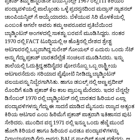
ಪ್ರಕಾಶ್ ತಮ್ಮ ಹನ್ನೆರಡನೇ ವಯಸ್ಸಿನಲ್ಲೇ 1967 ರಲ್ಲಿ ITI ಕಿರಿಯರ
ಪಂದ್ಯಾವಳಿಯಲ್ಲಿ ಪಾಲ್ಗೊಂಡು ಒಳ್ಳೆ ಪ್ರದರ‍್ಶನದಿಂದ ಮದ್ರಾಸ್ ನ್ಯಾಶನಲ್
ಚಾಂಪಿಯನ್ಶಿಪ್ ಗೆ ಆಯ್ಕೆಯಾದರು. ಬೆಳೆಯುವ ಸಿರಿ ಮೊಳಕೆಯಲ್ಲಿ
ಎಂಬಂತೆ ಆಗಲೇ ಅವರು ತಮ್ಮ ಅಪರೂಪದ ಪ್ರತಿಬೆಯಿಂದ
ಬ್ಯಾಡ್ಮಿಂಟನ್ ಅಂಗಳದಲ್ಲಿ ಸಾಕಶ್ಟು ಬರವಸೆ ಮೂಡಿಸಿದ್ದರು. ನಂತರ
1970 ರಲ್ಲಿ FACT ಟೂರ‍್ನಿಯಲ್ಲಿ ಆ ಹೊತ್ತಿನಲ್ಲಿ ದೇಶದ ಶ್ರೇಶ್ಟ
ಆಟಗಾರರಲ್ಲಿ ಒಬ್ಬರಾಗಿದ್ದ ಸುರೇಶ್ ಗೋಯಲ್ ರ ಎದುರು ಒಂದು ಸೆಟ್
ಅನ್ನು ಗೆದ್ದು ಪ್ರಕಾಶ್ ಬಾರತದೆಲ್ಲೆಡೆ ಸಂಚಲನ ಮೂಡಿಸಿದರು. ಇನ್ನು
ಶಾಲೆಯಲ್ಲಿ ಓದುತ್ತಿದ್ದ ಹದಿನೈದರ ಪೋರನೊಬ್ಬ ಒಬ್ಬ ರಾಶ್ಟ್ರೀಯ
ಆಟಗಾರನೆದುರು ಸರಿಯಾದ ಪೈಪೋಟಿ ನೀಡಿದ್ದು ಬ್ಯಾಡ್ಮಿಂಟನ್
ವಲಯವನ್ನು ನಿಬ್ಬೆರಗಾಗಿಸಿತು. ಹಾಗೂ ಡಬಲ್ಸ್ ನಲ್ಲಿ ಅಣ್ಣ ಪ್ರದೀಪ್
ರೊಂದಿಗೆ ಕೂಡಿ ಪ್ರಕಾಶ್ ಕೆಲ ಕಾಲ ಪ್ರಾಬಲ್ಯ ಮೆರೆದರು. ಇದರ ಬೆನ್ನಲ್ಲೇ
ಡಿಸೆಂಬರ್ 1970 ರಲ್ಲಿ ಬ್ಯಾಡ್ಮಿಂಟನ್ ನಲ್ಲಿ ಬಾರತದ ಹಿರಿಯರ ಎಲ್ಲಾ
ಪಂದ್ಯಾವಳಿಗಳನ್ನು ಗೆದ್ದು ಈ ಸಾದನೆ ಮಾಡಿದ ಮೈಸೂರು ರಾಜ್ಯದ ಅತ್ಯಂತ
ಕಿರಿಯ ಆಟಗಾರ ಎಂಬ ಹಿರಿಮೆಗೆ ಪ್ರಕಾಶ್ ಪಾತ್ರರಾಗಿ ಇತಿಹಾಸದ ಪುಟ
ಸೇರಿದರು. ಮುಂದಿನ ವರ‍್ಶ 1971 ರಲ್ಲಿ ಇನ್ನೂ ಒಂದು ಹೆಜ್ಜೆ ಮುಂದೆ
ಹೋಗಿ ಕಿರಿಯರ ಹಾಗೂ ಹಿರಿಯರ ಎರಡೂ ಪಂದ್ಯಾವಳಿಗಳನ್ನು
ನಿರಾಯಾಸವಾಗಿ ಗೆದ್ದು ಅವರು BAI ನ ಸ್ಕಾಲರ‍್ಶಿಪ್ ಕೂಡ ಪಡೆದರು. ಆ