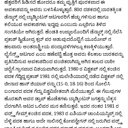
ಹೆತ್ತವರಿಗೆ ಹಿಡಿಸದೆ ಹೋದರೂ ತಮ್ಮ ವ್ರುತ್ತಿಗೆ ಪೂರಕವಾದ ಈ
ಅವಕಾಶವನ್ನು ಅವರು ಬಳಸಿಕೊಳ್ಳುತ್ತಾರೆ. 80ರ ದಶಕದಲ್ಲಿ ಬಾರತಕ್ಕಿಂತ
ಡೆನ್ಮಾರ‍್ಕ್ ನಲ್ಲಿ ಬ್ಯಾಡ್ಮಿಂಟನ್ ಆಟಗಾರರಿಗೆ ಹೆಚ್ಚು ಗಳಿಸುವ ಹಾಗೂ
ಕಲಿಯುವ ಅವಕಾಶಗಳು ಇದ್ದವು ಎಂಬುದು ಎಲ್ಲರಿಗೂ ತಿಳಿದ
ಸಂಗತಿಯೇ ಆಗಿರುತ್ತದೆ. ಹೆಂಡತಿ ಉಜ್ಜಾಲರೊಂದಿಗೆ ಡೆನ್ಮಾರ‍್ಕ್ ನಲ್ಲಿ ನೆಲೆಸಿ
ಪ್ರಕಾಶ್ ಹ್ವಿಡೋವ್ರ ಕ್ಲಬ್ ಪರ ಆಡುವುದರೊಟ್ಟಿಗೆ ಯೂರೋಪ್ ನ
ಹಲವಾರು ಅಂತರಾಶ್ಟ್ರೀಯ ಪಂದ್ಯಾವಳಿಗಳಲ್ಲೂ ಕಣಕ್ಕಿಳಿಯುತ್ತಾರೆ.
ಲೈಸೆನ್ಸ್ಡ್ ಆಟಗಾರ ಎಂಬ ಹಣೆಪಟ್ಟಿ ಹೊತ್ತ ಅವರು ಕೆಲಕಾಲ ಬಾರತವನ್ನು
ಪ್ರತಿನಿದಿಸುವ ಅವಕಾಶದಿಂದ ವಂಚಿತರಾಗಿದ್ದು ಆಗಿನ ಕಾಲದ ಬಾರೀ
ಚರ‍್ಚೆಗೆ ಗ್ರಾಸವಾದ ವಿಶಯವಾಗಿರುತ್ತದೆ. 1980 ರ ವಿಶ್ವಕಪ್ ನಲ್ಲಿ ಕಂಚಿನ
ಪದಕ ಗೆದ್ದಿದ್ದ ಪ್ರಕಾಶ್ 1981 ರಲ್ಲಿ ಮಲೇಶಿಯಾದಲ್ಲಿ ನಡೆದ ವಿಶ್ವಕಪ್ ನಲ್ಲಿ
ಚೀನಾದ ಹಾನ್ ಜಿಯಾನ್ ರನ್ನು (15-0, 18-16) ರಿಂದ ಸೋಲಿಸಿ
ಬಂಗಾರದ ಪದಕ ಗೆದ್ದು ವಿಶ್ವವಿಜೇತರಾಗಿ ಮೆರೆಯುತ್ತಾರೆ. ಈ ಗೆಲುವುಗಳ
ಹೊರತಾಗಿ ಅವರ ಡ್ರಾಪ್ ಹೊಡೆತಗಳು ಬ್ಯಾಡ್ಮಿಂಟನ್ ಜಗತ್ತನ್ನು ಬೆಕ್ಕಸ
ಬೆರಗಾಗಿಸಿ ಆಟದ ಒಲಿವರ ಮನ ತಣಿಸುತ್ತವೆ. ಇದರ ನಂತರ 1981 ರ
ವರ‍್ಲ್ಡ್ ಗೇಮ್ಸ್ ಕಂಚಿನ ಪದಕ, 1983 ರ ಏಶಿಯನ್ ಚಾಂಪಿಯನ್ಶಿಪ್ಸ್ ನಲ್ಲಿ
ಬೆಳ್ಳಿ ಪದಕ ಹಾಗೂ ಅದೇ ಸಾಲಿನಲ್ಲಿ ಕೋಪನ್ಹೇಗನ್ ನಲ್ಲಿ ಜರುಗಿದ ವರ‍್ಲ್ಡ್