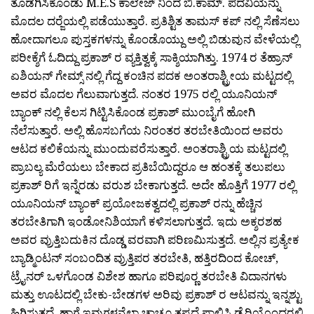
ತೊಡಗಿಸಿಕೊಂಡು M.E.S ಕಾಲೇಜ್ ನಿಂದ ಬಿ.ಕಾಮ್. ಪದವಿಯನ್ನು
ಮೊದಲ ದರ‍್ಜೆಯಲ್ಲಿ ಪಡೆಯುತ್ತಾರೆ. ಪ್ರತಿಶ್ಟಿತ ತಾಮಸ್ ಕಪ್ ನಲ್ಲಿ ಸೆಣೆಸಲು
ಹೋದಾಗಲೂ ಪುಸ್ತಕಗಳನ್ನು ಕೊಂಡೊಯ್ದು ಅಲ್ಲಿ ಬಿಡುವುನ ವೇಳೆಯಲ್ಲಿ
ಪರೀಕ್ಶೆಗೆ ಓದಿದ್ದು ಪ್ರಕಾಶ್ ರ ವ್ಯಕ್ತಿತ್ವಕ್ಕೆ ಸಾಕ್ಶಿಯಾಗಿತ್ತು. 1974 ರ ತೆಹ್ರಾನ್
ಏಶಿಯನ್ ಗೇಮ್ಸ್ ನಲ್ಲಿ ಗೆದ್ದ ಕಂಚಿನ ಪದಕ ಅಂತರಾಶ್ಟ್ರೀಯ ಮಟ್ಟದಲ್ಲಿ
ಅವರ ಮೊದಲ ಗೆಲುವಾಗುತ್ತದೆ. ನಂತರ 1975 ರಲ್ಲಿ ಯೂನಿಯನ್
ಬ್ಯಾಂಕ್ ನಲ್ಲಿ ಕೆಲಸ ಗಿಟ್ಟಿಸಿಕೊಂಡ ಪ್ರಕಾಶ್ ಮುಂಬೈಗೆ ಹೋಗಿ
ನೆಲೆಸುತ್ತಾರೆ. ಅಲ್ಲಿ ಹೊಸಬಗೆಯ ನಿರಂತರ ತರಬೇತಿಯಿಂದ ಅವರು
ಆಟದ ಕಲಿಕೆಯನ್ನು ಮುಂದುವರೆಸುತ್ತಾರೆ. ಅಂತರಾಶ್ಟ್ರಿಯ ಮಟ್ಟದಲ್ಲಿ
ಪ್ರಾಬಲ್ಯ ಮೆರೆಯಲು ಬೇಕಾದ ಪ್ರತಿಬೆಯಿದ್ದರೂ ಆ ಹಂತಕ್ಕೆ ತಲುಪಲು
ಪ್ರಕಾಶ್ ರಿಗೆ ಇನ್ನೆರಡು ವರುಶ ಬೇಕಾಗುತ್ತದೆ. ಅದೇ ಹೊತ್ತಿಗೆ 1977 ರಲ್ಲಿ
ಯೂನಿಯನ್ ಬ್ಯಾಂಕ್ ಪ್ರಯೋಜಕತ್ವದಲ್ಲಿ ಪ್ರಕಾಶ್ ರನ್ನು ಹೆಚ್ಚಿನ
ತರಬೇತಿಗಾಗಿ ಇಂಡೋನಿಶಿಯಾಗೆ ಕಳಿಸಲಾಗುತ್ತದೆ. ಇದು ಅಕ್ಶರಶಹ
ಅವರ ವ್ರುತ್ತಿಬದುಕಿನ ದೊಡ್ಡ ವರವಾಗಿ ಪರಿಣಮಿಸುತ್ತದೆ. ಅಲ್ಲಿನ ಪ್ರತ್ಯೇಕ
ಬ್ಯಾಡ್ಮಿಂಟನ್ ಸಂಬಂದಿತ ವ್ರುತ್ತಿಪರ ತರಬೇತಿ, ಹತ್ತಿರದಿಂದ ಕೋಚ್,
ಟ್ರೈನರ್ ಒಳಗೊಂಡ ವಿಶೇಶ ಹಾಗೂ ಪರಿಪೂರ‍್ಣ ತರಬೇತಿ ವಿದಾನಗಳು
ಮತ್ತು ಊಟದಲ್ಲಿ ಬೇಕು-ಬೇಡಗಳ ಅರಿವು ಪ್ರಕಾಶ್ ರ ಆಟವನ್ನು ಇನ್ನಶ್ಟು
ಹಿಗ್ಗಿಸುತ್ತದೆ. ಹಾಗೆ ಇವುಗಳನ್ನೆಲ್ಲಾ ಚಾಚೂ ತಪ್ಪದೆ ಪಾಲಿಸಿ ಡೈರಿಯೊಂದರಲ್ಲಿ