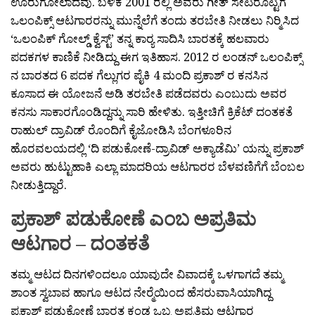
ಊರುಗೋಲಾದವು. ಬಳಿಕ 2001 ರಲ್ಲಿ ಅವರು ಗೀತ್ ಸೇಟಿರೊಟ್ಟಿಗೆ
ಒಲಂಪಿಕ್ಸ್ ಆಟಗಾರರನ್ನು ಮುನ್ನೆಲೆಗೆ ತಂದು ತರಬೇತಿ ನೀಡಲು ನಿರ‍್ಮಿಸಿದ
‘ಒಲಂಪಿಕ್ ಗೋಲ್ಡ್ ಕ್ವೆಸ್ಟ್’ ತನ್ನ ಕಾರ‍್ಯ ಸಾದಿಸಿ ಬಾರತಕ್ಕೆ ಹಲವಾರು
ಪದಕಗಳ ಕಾಣಿಕೆ ನೀಡಿದ್ದು ಈಗ ಇತಿಹಾಸ. 2012 ರ ಲಂಡನ್ ಒಲಂಪಿಕ್ಸ್
ನ ಬಾರತದ 6 ಪದಕ ಗೆಲ್ಲುಗರ ಪೈಕಿ 4 ಮಂದಿ ಪ್ರಕಾಶ್ ರ ಕನಸಿನ
ಕೂಸಾದ ಈ ಯೋಜನೆ ಅಡಿ ತರಬೇತಿ ಪಡೆದವರು ಎಂಬುದು ಅವರ
ಕನಸು ಸಾಕಾರಗೊಂಡಿದ್ದನ್ನು ಸಾರಿ ಹೇಳಿತು. ಇತ್ತೀಚಿಗೆ ಕ್ರಿಕೆಟ್ ದಂತಕತೆ
ರಾಹುಲ್ ದ್ರಾವಿಡ್ ರೊಂದಿಗೆ ಕೈಜೋಡಿಸಿ ಬೆಂಗಳೂರಿನ
ಹೊರವಲಯದಲ್ಲಿ ‘ದಿ ಪಡುಕೋಣೆ-ದ್ರಾವಿಡ್ ಅಕ್ಯಾಡೆಮಿ’ ಯನ್ನು ಪ್ರಕಾಶ್
ಅವರು ಹುಟ್ಟುಹಾಕಿ ಎಲ್ಲಾ ಮಾದರಿಯ ಆಟಗಾರರ ಬೆಳವಣಿಗೆಗೆ ಬೆಂಬಲ
ನೀಡುತ್ತಿದ್ದಾರೆ.
ಪ್ರಕಾಶ್ ಪಡುಕೋಣೆ ಎಂಬ ಅಪ್ರತಿಮ
ಆಟಗಾರ – ದಂತಕತೆ
ತಮ್ಮ ಆಟದ ದಿನಗಳಿಂದಲೂ ಯಾವುದೇ ವಿವಾದಕ್ಕೆ ಒಳಗಾಗದೆ ತಮ್ಮ
ಶಾಂತ ಸ್ವಬಾವ ಹಾಗೂ ಆಟದ ನೇರ‍್ಮೆಯಿಂದ ಹೆಸರುವಾಸಿಯಾಗಿದ್ದ
ಪ್ರಕಾಶ್ ಪಡುಕೋಣೆ ಬಾರತ ಕಂಡ ಒಬ್ಬ ಅಪ್ರತಿಮ ಆಟಗಾರ