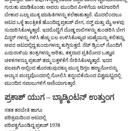
ಗುರುತು ಮಾಡಿಕೊಂಡು ಅವರು ಮುಂದಿನ ಪೀಳಿಗೆಯ ಆಟಗಾರರಿಗೆ
ಬೇಕಾದ ಎಲ್ಲಾ ಮುಕ್ಯ ಮಾಹಿತಿಗಳನ್ನು ಕಲೆಹಾಕುತ್ತಾರೆ. ಮೊದಲಿಂದಲೂ
ಆಟದ ಒಳ್ಳೆ ತಾಂತ್ರಿಕತೆ ಹೊಂದಿದ್ದ ಪ್ರಕಾಶ್ ವೇಗ, ಸರ‍್ವ್ ಮತ್ತು ಮೈ ಅಳವು
ಸುದಾರಿಸಿಕೊಳ್ಳುತ್ತಾರೆ. ಇದರೊಟ್ಟಿಗೆ ದೊಡ್ಡ ರಾಲಿಗಳನ್ನು ತುಂಡರಿಸಿ ಬೇಗ
ವಿನ್ನರ್ ಗಳನ್ನು ಗಳಿಸಿ ಹೆಚ್ಚು ಬಲ ಉಳಿಸಿಕೊಳ್ಳುವ ಜಾಣ್ಮೆಯನ್ನು ಕಲಿತದ್ದು
ಅವರ ಆಟದಲ್ಲಿದ್ದ ಕುಂದುಗಳನ್ನು ಕುಗ್ಗಿಸುತ್ತದೆ. ನೆಟ್ ಡ್ರಿಬಲ್ ನೊಂದಿಗೆ
ಎದುರಾಳಿಯ ತಂತ್ರಗಳನ್ನು ಅರಿತು, ತಕ್ಕದಾದ ಪ್ರತಿರೋದ ಒಡ್ಡುವ
ಚಳಕಗಳನ್ನೂ ಪ್ರಕಾಶ್ ತಮ್ಮ ಬತ್ತಳಿಕೆಗೆ ಸೇರಿಸಿಕೊಳ್ಳುತ್ತಾರೆ. ಇದರ
ಪಲವಾಗಿ ಅಲ್ಲಿಂದ ಹೊರಡುವುದಕ್ಕೂ ಮುನ್ನ ದಿಗ್ಗಜ ಹರ‍್ಟಾನೋರನ್ನು
ಅಬ್ಯಾಸ ಪಂದ್ಯವೊಂದರಲ್ಲಿ ಸೋಲಿಸಿ ತನ್ನಂಬಿಕೆಯಿಂದ ವಿಶ್ವಮಟ್ಟದಲ್ಲಿ
ಮುಂದಿನ ಸವಾಲುಗಳಿಗೆ ಅಣಿಯಾಗುತ್ತಾರೆ.
ಪ್ರಕಾಶ್ ಯುಗ – ಬ್ಯಾಡ್ಮಿಂಟನ್ ಉತ್ತುಂಗ
ಸತತ ತರಬೇತಿ ಹಾಗೂ
ಪರಿಶ್ರಮದಿಂದ ಆಟದಲ್ಲಿ
ಪರಿಪಕ್ವಗೊಂಡಿದ್ದ ಪ್ರಕಾಶ್ 1978