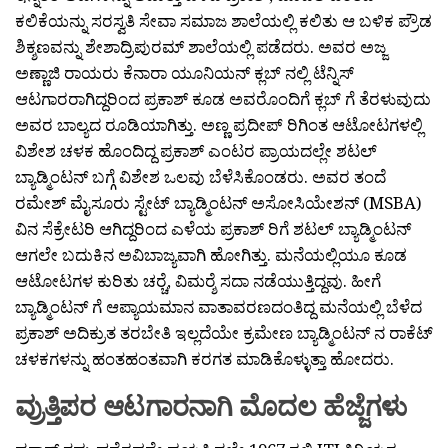
ಕಲಿಕೆಯನ್ನು ಸರಸ್ವತಿ ಸೇವಾ ಸಮಾಜ ಶಾಲೆಯಲ್ಲಿ ಕಲಿತು ಆ ಬಳಿಕ ಪ್ರೌಡ
ಶಿಕ್ಶಣವನ್ನು ಶೇಶಾದ್ರಿಪುರಮ್ ಶಾಲೆಯಲ್ಲಿ ಪಡೆದರು. ಅವರ ಅಜ್ಜ
ಅಣ್ಣಾಜಿ ರಾಯರು ಕೆನಾರಾ ಯೂನಿಯನ್ ಕ್ಲಬ್ ನಲ್ಲಿ ಟೆನ್ನಿಸ್
ಆಟಗಾರರಾಗಿದ್ದರಿಂದ ಪ್ರಕಾಶ್ ಕೂಡ ಅವರೊಂದಿಗೆ ಕ್ಲಬ್ ಗೆ ತೆರಳುವುದು
ಅವರ ಬಾಲ್ಯದ ರೂಡಿಯಾಗಿತ್ತು. ಅಣ್ಣ ಪ್ರದೀಪ್ ರಿಗಿಂತ ಆಟೋಟಗಳಲ್ಲಿ
ವಿಶೇಶ ಚಳಕ ಹೊಂದಿದ್ದ ಪ್ರಕಾಶ್ ಎಂಟರ ಪ್ರಾಯದಲ್ಲೇ ಶಟಲ್
ಬ್ಯಾಡ್ಮಿಂಟನ್ ಬಗ್ಗೆ ವಿಶೇಶ ಒಲವು ಬೆಳೆಸಿಕೊಂಡರು. ಅವರ ತಂದೆ
ರಮೇಶ್ ಮೈಸೂರು ಸ್ಟೇಟ್ ಬ್ಯಾಡ್ಮಿಂಟನ್ ಅಸೋಸಿಯೇಶನ್ (MSBA)
ವಿನ ಸೆಕ್ರೇಟರಿ ಆಗಿದ್ದರಿಂದ ಎಳೆಯ ಪ್ರಕಾಶ್ ರಿಗೆ ಶಟಲ್ ಬ್ಯಾಡ್ಮಿಂಟನ್
ಆಗಲೇ ಬದುಕಿನ ಅವಿಬಾಜ್ಯವಾಗಿ ಹೋಗಿತ್ತು. ಮನೆಯಲ್ಲಿಯೂ ಕೂಡ
ಆಟೋಟಗಳ ಕುರಿತು ಚರ‍್ಚೆ, ವಿಮರ‍್ಶೆ ಸದಾ ನಡೆಯುತ್ತಿದ್ದವು. ಹೀಗೆ
ಬ್ಯಾಡ್ಮಿಂಟನ್ ಗೆ ಆಪ್ಯಾಯಮಾನ ವಾತಾವರಣದಂತಿದ್ದ ಮನೆಯಲ್ಲಿ ಬೆಳೆದ
ಪ್ರಕಾಶ್ ಅದಿಕ್ರುತ ತರಬೇತಿ ಇಲ್ಲದೆಯೇ ಕ್ರಮೇಣ ಬ್ಯಾಡ್ಮಿಂಟನ್ ನ ರಾಕೆಟ್
ಚಳಕಗಳನ್ನು ಹಂತಹಂತವಾಗಿ ಕರಗತ ಮಾಡಿಕೊಳ್ಳುತ್ತಾ ಹೋದರು.
ವ್ರುತ್ತಿಪರ ಆಟಗಾರನಾಗಿ ಮೊದಲ ಹೆಜ್ಜೆಗಳು