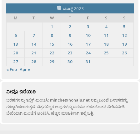
ಮಾರ್‍ಚ್ 2023
M
T
W
T
F
S
S
1
2
3
4
5
6
7
8
9
10
11
12
13
14
15
16
17
18
19
20
21
22
23
24
25
26
27
28
29
30
31
« Feb
Apr »
ನೀವೂ ಬರೆಯಿರಿ
ಬರಹಗಳನ್ನು ಇಲ್ಲಿಗೆ ಮಿಂಚಿಸಿ:
minche@honalu.net
ನಿಮ್ಮ ಮಿಂಚೆ ವಿಳಾಸವನ್ನು
ಗುಟ್ಟಾಗಿಡಲಾಗುತ್ತದೆ. ಚಿತ್ರಗಳಿದ್ದರೆ ಅವುಗಳನ್ನು ಬರಹದ ಕಡತದೊಡನೆ ಸೇರಿಸಬೇಡಿ,
ಬೇರೆಯಾಗಿ ಮಿಂಚೆಗೆ ಅಂಟಿಸಿ. ಹೆಚ್ಚಿನ ಮಾಹಿತಿಗಾಗಿ
ಇಲ್ಲಿ ಒತ್ತಿ
.