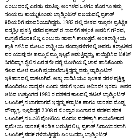
ಎಂಬುದರಲ್ಲಿ ಎರಡು ಮಾತಿಲ್ಲ. ಅಂಗಳದ ಒಳಗೂ ಹೊರಗೂ ತಮ್ಮ
ಸಂಯಮ ಕಾಯ್ದುಕೊಂಡು ಬ್ಯಾಡ್ಮಿಂಟನ್ ವಲಯದಲ್ಲಿ ಪ್ರಕಾಶ್
ಕಿರಿಯರಿಗೆ ಮಾದರಿಯಾಗಿದ್ದರು. 1982 ರಲ್ಲಿ ದೇಶದ ನಾಲ್ಕನೇ ಪ್ರತಿಶ್ಟಿತ
ಪದ್ಮಶ್ರೀ ಪ್ರಶಸ್ತಿ ಪಡೆದ ಪ್ರಕಾಶ್ ರ ಸಾದನೆಗೆ ತಕ್ಕಂತೆ ಅವರಿಗೆ ಗೌರವ,
ಮನ್ನಣೆ ದೊರಕಲಿಲ್ಲ ಎಂಬುದು ಡಾಳಾಗಿ ಕಾಣುತ್ತದೆ. ಅಂತರಾಶ್ಟ್ರೀಯ
ಕ್ಯಾತಿ ಗಳಿಸಿದ ಮೇಲೂ ರಾಶ್ಟ್ರೀಯ ಪಂದ್ಯಾವಳಿಗಳಲ್ಲಿ ಅವರು ಕರ‍್ನಾಟಕದ
ಪರ ಯಾವುದೇ ಹಮ್ಮುಬಿಮ್ಮು ಇಲ್ಲದೆ ಆಡುತ್ತಿದ್ದದ್ದು, ಕಾಯ್ದಿರಿಸಿದ ಟಿಕೆಟ್
ಸಿಗದಿದ್ದಾಗ ರೈಲಿನ ಎರಡನೇ ದರ‍್ಜೆ ಬೋಗಿಯಲ್ಲಿ ಚಾಪೆ ಹಾಸಿಕೊಂಡು
ನೆಲದ ಮೇಲೆ ಮಲಗಿ ಪ್ರಯಾಣಿಸುತ್ತಿದ್ದದ್ದು ನಮ್ಮ ಬ್ಯಾಡ್ಮಿಂಟನ್
ಇತಿಹಾಸದಲ್ಲಿ ದಾಕಲಾಗಿದೆ. ಅಶ್ಟು ಸಾದಿಸಿಯೂ ಇಂತಹ ಸರಳ ವ್ಯಕ್ತಿತ್ವ
ಹೊಂದಿರಲು ಸಾದ್ಯವೇ ಎಂದು ನಮಗೆ ಇಂದು ಅನಿಸದೇ ಇರದು. ಅವರ
ಆಟದ ಉತ್ತುಂಗದ 1980 ರ ದಶಕದ ಕಾಲದಲ್ಲಿ ಶಟಲ್ ಬ್ಯಾಡ್ಮಿಂಟನ್
ಒಲಂಪಿಕ್ಸ್ ನ ಬಾಗವಾಗದೆ ಇದ್ದದ್ದು ಕರ‍್ನಾಟಕ ಹಾಗೂ ಬಾರತದ ದೊಡ್ಡ
ದೌರ‍್ಬಾಗ್ಯ. ಇಲ್ಲದಿದ್ದರೆ 2008 ರ ಬಿಂದ್ರಾರ ಬಂಗಾರದ ಪದಕದ ತನಕ
ಒಲಂಪಿಕ್ಸ್ ನ ಒಂಟಿ ಪೋಟಿಯ ಮೊದಲ ಪದಕಕ್ಕಾಗಿ ಕಾಯಬೇಕಾದ
ಪ್ರಮೇಯ ಬಾರತಕ್ಕೆ ಕಂಡಿತ ಬರುತ್ತಿರಲಿಲ್ಲ. ಪ್ರಕಾಶ್ ನಿರಾಯಾಸವಾಗಿ
ಒಲಂಪಿಕ್ಸ್ ಪದಕ ಗಳಿಸುತ್ತಿದ್ದರು ಎಂಬುದನ್ನು ಬ್ಯಾಡ್ಮಿಂಟನ್