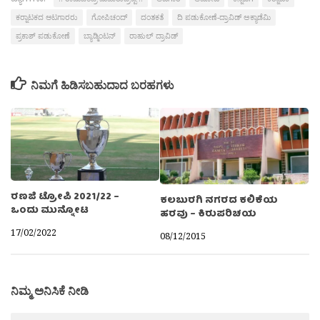
ಕರ‍್ನಾಟಕದ ಆಟಗಾರರು
ಗೋಪಿಚಂದ್
ದಂತಕತೆ
ದಿ ಪಡುಕೋಣೆ-ದ್ರಾವಿಡ್ ಅಕ್ಯಾಡೆಮಿ
ಪ್ರಕಾಶ್ ಪಡುಕೋಣೆ
ಬ್ಯಾಡ್ಮಿಂಟನ್
ರಾಹುಲ್ ದ್ರಾವಿಡ್
ನಿಮಗೆ ಹಿಡಿಸಬಹುದಾದ ಬರಹಗಳು
ರಣಜಿ ಟ್ರೋಪಿ 2021/22 –
ಕಲಬುರಗಿ ನಗರದ ಕಲಿಕೆಯ
ಒಂದು ಮುನ್ನೋಟ
ಹರವು – ಕಿರುಪರಿಚಯ
17/02/2022
08/12/2015
ನಿಮ್ಮ ಅನಿಸಿಕೆ ನೀಡಿ