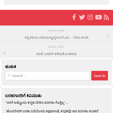
ಮುಂದಿನ ಬರಹ
ರನ್ನ ಕವಿಯ ಗದಾಯುದ್ದ ಪ್ರಸಂಗ ಓದು – 5ನೆಯ ಕಂತು
ಹಿಂದಿನ ಬರಹ
ಕವಿತೆ: ಬರವಸೆ ಕಳೆದುಕೊಂಡವರು
ಹುಡುಕಿ
Search
for:
ಬರಹಗಾರರಿಗೆ ಕಿವಿಮಾತು
“ನನಗೆ ಅಶ್ಟೊಂದು ಕನ್ನಡ ಬೇರಿನ ಪದಗಳು ಗೊತ್ತಿಲ್ಲ”…
“ಹೊನಲಿಗಾಗಿ ಬರಹ ಬರೆಯೋದು ಕಶ್ಟವಾಗುತ್ತೆ. ಕನ್ನಡದ್ದೇ ಆದ ಪದಗಳು ಕೂಡಲೆ