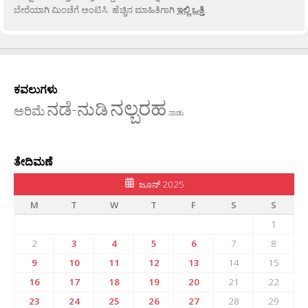
ಬೇರೆಯಾಗಿ ಮಿಂಚೆಗೆ ಅಂಟಿಸಿ. ಹೆಚ್ಚಿನ ಮಾಹಿತಿಗಾಗಿ
ಇಲ್ಲಿ ಒತ್ತಿ
.
ಕವಲುಗಳು
ನಲ್ಬರಹ
ನಡೆ-ನುಡಿ
ಅರಿಮೆ
ನಾಡು
ತೇದಿಮಣೆ
ಜೂನ್ 2025
M
T
W
T
F
S
S
1
2
3
4
5
6
7
8
9
10
11
12
13
14
15
16
17
18
19
20
21
22
23
24
25
26
27
28
29