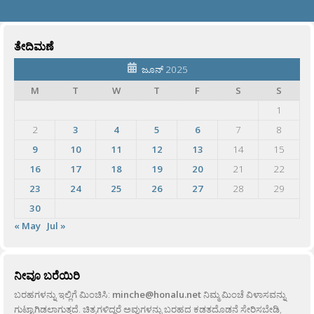
ತೇದಿಮಣೆ
ಜೂನ್ 2025
M
T
W
T
F
S
S
1
2
3
4
5
6
7
8
9
10
11
12
13
14
15
16
17
18
19
20
21
22
23
24
25
26
27
28
29
30
« May
Jul »
ನೀವೂ ಬರೆಯಿರಿ
ಬರಹಗಳನ್ನು ಇಲ್ಲಿಗೆ ಮಿಂಚಿಸಿ:
minche@honalu.net
ನಿಮ್ಮ ಮಿಂಚೆ ವಿಳಾಸವನ್ನು
ಗುಟ್ಟಾಗಿಡಲಾಗುತ್ತದೆ. ಚಿತ್ರಗಳಿದ್ದರೆ ಅವುಗಳನ್ನು ಬರಹದ ಕಡತದೊಡನೆ ಸೇರಿಸಬೇಡಿ,