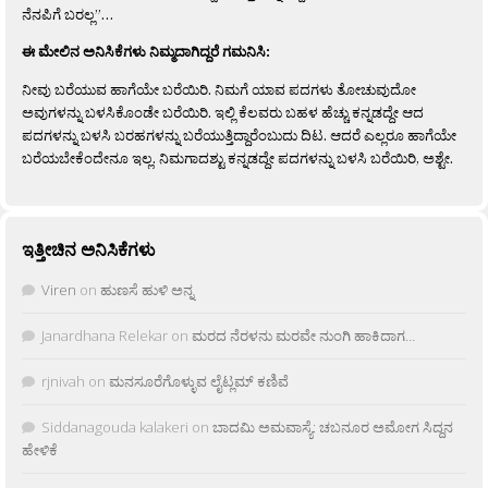
ನೆನಪಿಗೆ ಬರಲ್ಲ”…
ಈ ಮೇಲಿನ ಅನಿಸಿಕೆಗಳು ನಿಮ್ಮದಾಗಿದ್ದರೆ ಗಮನಿಸಿ:
ನೀವು ಬರೆಯುವ ಹಾಗೆಯೇ ಬರೆಯಿರಿ. ನಿಮಗೆ ಯಾವ ಪದಗಳು ತೋಚುವುದೋ
ಅವುಗಳನ್ನು ಬಳಸಿಕೊಂಡೇ ಬರೆಯಿರಿ. ಇಲ್ಲಿ ಕೆಲವರು ಬಹಳ ಹೆಚ್ಚು ಕನ್ನಡದ್ದೇ ಆದ
ಪದಗಳನ್ನು ಬಳಸಿ ಬರಹಗಳನ್ನು ಬರೆಯುತ್ತಿದ್ದಾರೆಂಬುದು ದಿಟ. ಆದರೆ ಎಲ್ಲರೂ ಹಾಗೆಯೇ
ಬರೆಯಬೇಕೆಂದೇನೂ ಇಲ್ಲ. ನಿಮಗಾದಶ್ಟು ಕನ್ನಡದ್ದೇ ಪದಗಳನ್ನು ಬಳಸಿ ಬರೆಯಿರಿ, ಅಶ್ಟೇ.
ಇತ್ತೀಚಿನ ಅನಿಸಿಕೆಗಳು
Viren
on
ಹುಣಸೆ ಹುಳಿ ಅನ್ನ
Janardhana Relekar
on
ಮರದ ನೆರಳನು ಮರವೇ ನುಂಗಿ ಹಾಕಿದಾಗ…
rjnivah
on
ಮನಸೂರೆಗೊಳ್ಳುವ ಲೈಟ್ಲಮ್ ಕಣಿವೆ
Siddanagouda kalakeri
on
ಬಾದಮಿ ಅಮವಾಸ್ಯೆ: ಚಬನೂರ ಅಮೋಗ ಸಿದ್ದನ
ಹೇಳಿಕೆ