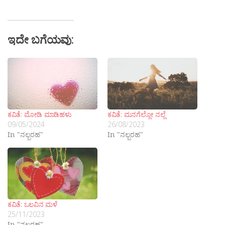
ಇದೇ ಬಗೆಯವು:
ಕವಿತೆ: ಮೋಡಿ ಮಾಡಿಹಳು
ಕವಿತೆ: ಮನಗೆಲ್ಲೋ ನಲ್ಲೆ
09/05/2024
26/08/2023
In "ನಲ್ಬರಹ"
In "ನಲ್ಬರಹ"
ಕವಿತೆ: ಒಲವಿನ ಮಳೆ
25/11/2023
In "ನಲ್ಬರಹ"