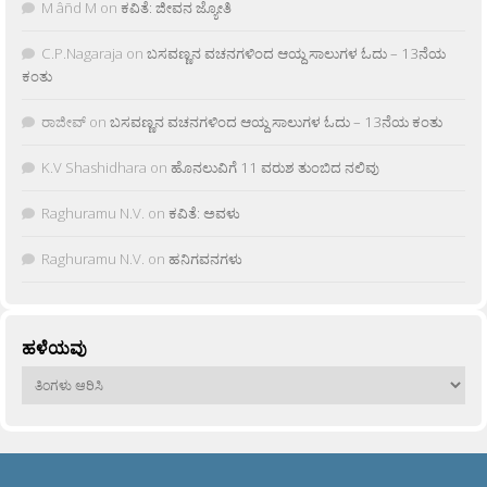
M âñd M
on
ಕವಿತೆ: ಜೀವನ ಜ್ಯೋತಿ
C.P.Nagaraja
on
ಬಸವಣ್ಣನ ವಚನಗಳಿಂದ ಆಯ್ದ ಸಾಲುಗಳ ಓದು – 13ನೆಯ
ಕಂತು
ರಾಜೀವ್
on
ಬಸವಣ್ಣನ ವಚನಗಳಿಂದ ಆಯ್ದ ಸಾಲುಗಳ ಓದು – 13ನೆಯ ಕಂತು
K.V Shashidhara
on
ಹೊನಲುವಿಗೆ 11 ವರುಶ ತುಂಬಿದ ನಲಿವು
Raghuramu N.V.
on
ಕವಿತೆ: ಅವಳು
Raghuramu N.V.
on
ಹನಿಗವನಗಳು
ಹಳೆಯವು
ಹಳೆಯವು