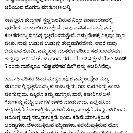
ಅರಿಯುವ ಮೊಗಸು ಮಾಡೋಣ ಬನ್ನಿ.
ನಾವೆಲ್ಲರೂ ಶುದ್ದಗಾಳಿ ಸ್ವಚ್ಚ ಜಲವಿರುವ ನಿರ್‍ಮಲ ವಾತಾವರಣದಲ್ಲಿ
ಇರಬೇಕು ಎಂದು ಬಯಸುತ್ತೇವೆ. ನಾವು ವಾಸಿಸುವ ಮನೆ, ನಮ್ಮ
ಕೋಣೆಗಳನ್ನು ದಿನನಿತ್ಯ ಸ್ವಚ್ಚಗೊಳಿಸುತ್ತೇವೆ. ನಮ್ಮ ದೇಹಕ್ಕೆ ನಿತ್ಯವೂ ಸ್ನಾನ
ಬೇಕು. ನಾವು ಉಡುವ ಉಡುಪು ಶುದ್ದವಾಗಿರಬೇಕು. ಆದರೆ ನಾವು
ಬದುಕುವ ಬೂಮಿ, ನಮ್ಮ ಸುತ್ತ-ಮುತ್ತಲಿನ ಪರಿಸರ ಸಹ ಸುಂದರವೂ,
ಶುಬ್ರವೂ ಆಗಿರಬೇಕೆಂದು ಎಂದಾದರೂ ಯೋಚಿಸುತ್ತೇವೆಯೇ ?
ಜೂನ್
5
ರಂದು ನಾವೆಲ್ಲರೂ
“ವಿಶ್ವ ಪರಿಸರ ದಿನ”
ವನ್ನು ಆಚರಿಸಿದೆವು.
ಜೂನ್ 5 ಪರಿಸರ ದಿನದ ಮುಕ್ಯ ಉದ್ದೇಶ ನಮ್ಮ ಉದ್ದೇಶ ನಮ್ಮ
ಪರಿಸರದಲ್ಲಿ ಸ್ವಚ್ಚತೆಯನ್ನು ಕಾಪಾಡುವುದು. ಗಿಡ-ಮರಗಳನ್ನು ಉಳಿಸಿ
ಬೆಳಸುವುದು. ಎಲ್ಲರೂ ತಮ್ಮ ವಾಸಸ್ತಳ, ಶಾಲೆ, ಕಚೇರಿಗಳ ಬಳಿ
ಗಿಡಗಳನ್ನು ನೆಟ್ಟು ಅವುಗಳ ಕಾಳಜಿ ಮಾಡುವುದು, ಎಲ್ಲಿ ಹಸಿರು
ಹಬ್ಬಿರುತ್ತದೆಯೋ ಅಲ್ಲಿ ಕಣ್ಮನಗಳಿಗೆ ತಂಪು ಸಿಗುತ್ತದೆ. ಶುದ್ದಗಾಳಿಯಿಂದ
ಆರೋಗ್ಯ ಬಾಗ್ಯ ನಮ್ಮದಾಗುತ್ತದೆ. ಇಂದು ಕಡಿಮೆಯಾಗುತ್ತಿರುವ
ಅರಣ್ಯಗಳು, ಬೆಳೆಯುತ್ತಿರುವ ಪಟ್ಟಣಗಳು, ತಲೆಯೆತ್ತುತ್ತಿರುವ ಹೊಸ
ಹೊಸ ಕೈಗಾರಿಕೆಗಳು, ಹೆಚ್ಚುತ್ತಿರುವ ಜನಸಂಕ್ಯೆಯಿಂದಾಗಿ ಪರಿಸರ ಮಾಲಿನ್ಯ