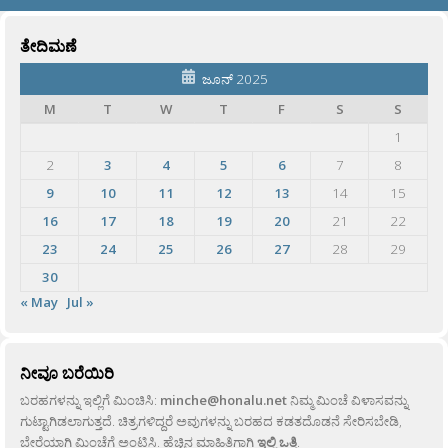
ತೇದಿಮಣೆ
ಜೂನ್ 2025
M
T
W
T
F
S
S
1
2
3
4
5
6
7
8
9
10
11
12
13
14
15
16
17
18
19
20
21
22
23
24
25
26
27
28
29
30
« May
Jul »
ನೀವೂ ಬರೆಯಿರಿ
ಬರಹಗಳನ್ನು ಇಲ್ಲಿಗೆ ಮಿಂಚಿಸಿ:
minche@honalu.net
ನಿಮ್ಮ ಮಿಂಚೆ ವಿಳಾಸವನ್ನು
ಗುಟ್ಟಾಗಿಡಲಾಗುತ್ತದೆ. ಚಿತ್ರಗಳಿದ್ದರೆ ಅವುಗಳನ್ನು ಬರಹದ ಕಡತದೊಡನೆ ಸೇರಿಸಬೇಡಿ,
ಬೇರೆಯಾಗಿ ಮಿಂಚೆಗೆ ಅಂಟಿಸಿ. ಹೆಚ್ಚಿನ ಮಾಹಿತಿಗಾಗಿ
ಇಲ್ಲಿ ಒತ್ತಿ
.