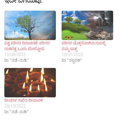
ಇದೇ ಬಗೆಯವು:
ವಿಶ್ವ ಪರಿಸರ ದಿನಾಚರಣೆ: ಪರಿಸರ
ಪರಿಸರ ಚೊಕ್ಕಟವಾಗಿರುಸುವಲ್ಲಿ
ನಾಶದತ್ತ ಒಂದು ಮೇಲ್ನೋಟ
ನಮ್ಮ ಪಾತ್ರ
12/06/2023
16/01/2020
In "ನಡೆ-ನುಡಿ"
In "ನಲ್ಬರಹ"
ದೀಪಗಳ ಸಾಲಿನ ದೀಪಾವಳಿ
26/10/2022
In "ನಡೆ-ನುಡಿ"