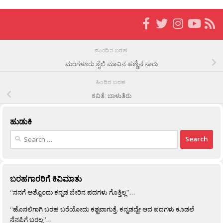
ಮುಂದಿನ ಬರಹ
ಮಂಗಳೂರು ಶೈಲಿ ಮಾವಿನ ಹಣ್ಣಿನ ಸಾರು
ಹಿಂದಿನ ಬರಹ
ಕವಿತೆ: ಬಾಳುತಿರು
ಹುಡುಕಿ
Search
for:
ಬರಹಗಾರರಿಗೆ ಕಿವಿಮಾತು
“ನನಗೆ ಅಶ್ಟೊಂದು ಕನ್ನಡ ಬೇರಿನ ಪದಗಳು ಗೊತ್ತಿಲ್ಲ”…
“ಹೊನಲಿಗಾಗಿ ಬರಹ ಬರೆಯೋದು ಕಶ್ಟವಾಗುತ್ತೆ. ಕನ್ನಡದ್ದೇ ಆದ ಪದಗಳು ಕೂಡಲೆ
ನೆನಪಿಗೆ ಬರಲ್ಲ”…