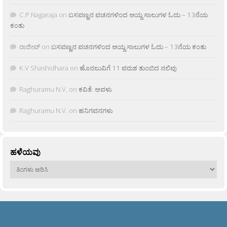
C.P.Nagaraja
on
ಬಸವಣ್ಣನ ವಚನಗಳಿಂದ ಆಯ್ದ ಸಾಲುಗಳ ಓದು – 13ನೆಯ
ಕಂತು
ರಾಜೀವ್
on
ಬಸವಣ್ಣನ ವಚನಗಳಿಂದ ಆಯ್ದ ಸಾಲುಗಳ ಓದು – 13ನೆಯ ಕಂತು
K.V Shashidhara
on
ಹೊನಲುವಿಗೆ 11 ವರುಶ ತುಂಬಿದ ನಲಿವು
Raghuramu N.V.
on
ಕವಿತೆ: ಅವಳು
Raghuramu N.V.
on
ಹನಿಗವನಗಳು
ಹಳೆಯವು
ಹಳೆಯವು