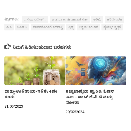
ಟ್ಯಾಗ್‌ಗಳು:
:: ಸುದಾ ರಮೇಶ್ ::
worlds environment day
ಅರಿಮೆ
ಅರಿಮೆ ಬರಹ
ಎ.ಸಿ
ಜೂನ್ 5
ಪರಿಸರದೊಂದಿಗೆ ಸಹಬಾಳ್ವೆ
ಪ್ರಿಡ್ಜ್
ವಿಶ್ವ ಪರಿಸರ ದಿನ
ವೈಯಕ್ತಿಕ ಸ್ವಚ್ಚತೆ
ನಿಮಗೆ ಹಿಡಿಸಬಹುದಾದ ಬರಹಗಳು
ದುಡ್ಡು-ಉಳಿತಾಯ-ಗಳಿಕೆ: 4ನೇ
ಕಟ್ಟುಜಾಣ್ಮೆಯ ಕ್ರಾಂತಿ: ಓಪನ್
ಕಂತು
ಎ.ಐ – ಚಾಟ್ ಜಿ.ಪಿ.ಟಿ ಮತ್ತು
ಸೋರಾ
21/06/2023
20/02/2024