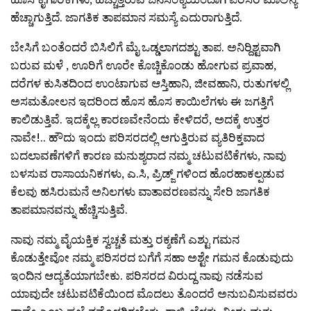
ಹೆಚ್ಚಾಗುತ್ತಿದೆ. ಜಾಗತಿಕ ತಾಪಮಾನ ಸಮಸ್ಯೆ ಎದುರಾಗುತ್ತಿದೆ.
ಬೇಸಿಗೆ ಬಂತೆಂದರೆ ಬಿಸಿಲಿಗೆ ಮೈ ಒಡ್ಡಲಾಗದಶ್ಟು ತಾಪ. ಅನಿರ್‍ದಿಶ್ಟವಾಗಿ
ಬರುವ ಮಳೆ , ಊರಿಗೆ ಊರೇ ಕೊಚ್ಚಿಕೊಂಡು ಹೋಗುವ ಪ್ರವಾಹ,
ದರೆಗಳ ಕುಸಿತದಿಂದ ಉಂಟಾಗುವ ಆಸ್ತಿಹಾನಿ, ಜೀವಹಾನಿ, ರುತುಗಳಲ್ಲಿ
ಅಸಮತೋಲನ ಇದರಿಂದ ಹೊಸ ಹೊಸ ಕಾಯಿಲೆಗಳು ಈ ಜಗತ್ತಿಗೆ
ಕಾಲಿಡುತ್ತಿವೆ. ಇದಕ್ಕೆಲ್ಲ ಕಾರಣವೇನೆಂದು ಕೇಳಿದರೆ, ಅದಕ್ಕೆ ಉತ್ತರ
ನಾವೇ!.. ಹೌದು ಇಂದು ಪರಿಸರದಲ್ಲಿ ಆಗುತ್ತಿರುವ ವ್ಯತಿರಿಕ್ತವಾದ
ಬದಲಾವಣೆಗಳಿಗೆ ಕಾರಣ ಮನುಶ್ಯರಾದ ನಮ್ಮ ಚಟುವಟಿಕೆಗಳು, ನಾವು
ಬಳಸುವ ರಾಸಾಯನಿಕಗಳು, ಎ.ಸಿ, ಪ್ರಿಡ್ಜ್ ಗಳಿಂದ ಹೊರಹಾಕಲ್ಪಡುವ
ಕೆಲವು ಹಸಿರುಮನೆ ಅನಿಲಗಳು ವಾತಾವರಣವನ್ನು ಸೇರಿ ಜಾಗತಿಕ
ತಾಪಮಾನವನ್ನು ಹೆಚ್ಚಿಸುತ್ತಿವೆ.
ನಾವು ನಮ್ಮ ವೈಯಕ್ತಿಕ ಸ್ವಚ್ಚತೆ ಮತ್ತು ರಕ್ಶಣೆಗೆ ಎಶ್ಟು ಗಮನ
ಕೊಡುತ್ತೇವೋ ನಮ್ಮ ಪರಿಸರದ ಬಗೆಗೆ ಸಹಾ ಅಶ್ಟೇ ಗಮನ ಕೊಡುವುದು
ಇಂದಿನ ಆದ್ಯತೆಯಾಗಬೇಕು. ಪರಿಸರದ ವಿರುದ್ದ ನಾವು ನಡೆಸುವ
ಯಾವುದೇ ಚಟುವಟಿಕೆಯಿಂದ ಮೊದಲು ತೊಂದರೆ ಅನುಬವಿಸುವವರು