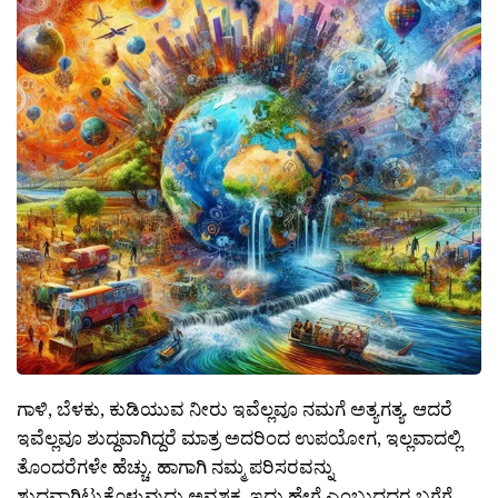
ಗಾಳಿ, ಬೆಳಕು, ಕುಡಿಯುವ ನೀರು ಇವೆಲ್ಲವೂ ನಮಗೆ ಅತ್ಯಗತ್ಯ. ಆದರೆ
ಇವೆಲ್ಲವೂ ಶುದ್ದವಾಗಿದ್ದರೆ ಮಾತ್ರ ಅದರಿಂದ ಉಪಯೋಗ, ಇಲ್ಲವಾದಲ್ಲಿ
ತೊಂದರೆಗಳೇ ಹೆಚ್ಚು. ಹಾಗಾಗಿ ನಮ್ಮ ಪರಿಸರವನ್ನು
ಶುದ್ದವಾಗಿಟ್ಟುಕೊಳ್ಳುವುದು ಅವಶ್ಯಕ. ಇದು ಹೇಗೆ ಎಂಬುದದರ ಬಗೆಗೆ