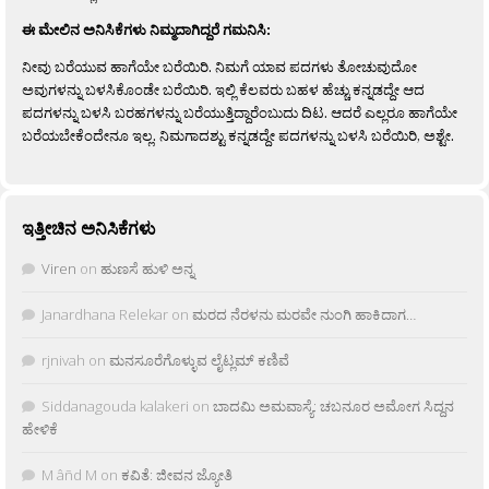
ಈ ಮೇಲಿನ ಅನಿಸಿಕೆಗಳು ನಿಮ್ಮದಾಗಿದ್ದರೆ ಗಮನಿಸಿ:
ನೀವು ಬರೆಯುವ ಹಾಗೆಯೇ ಬರೆಯಿರಿ. ನಿಮಗೆ ಯಾವ ಪದಗಳು ತೋಚುವುದೋ
ಅವುಗಳನ್ನು ಬಳಸಿಕೊಂಡೇ ಬರೆಯಿರಿ. ಇಲ್ಲಿ ಕೆಲವರು ಬಹಳ ಹೆಚ್ಚು ಕನ್ನಡದ್ದೇ ಆದ
ಪದಗಳನ್ನು ಬಳಸಿ ಬರಹಗಳನ್ನು ಬರೆಯುತ್ತಿದ್ದಾರೆಂಬುದು ದಿಟ. ಆದರೆ ಎಲ್ಲರೂ ಹಾಗೆಯೇ
ಬರೆಯಬೇಕೆಂದೇನೂ ಇಲ್ಲ. ನಿಮಗಾದಶ್ಟು ಕನ್ನಡದ್ದೇ ಪದಗಳನ್ನು ಬಳಸಿ ಬರೆಯಿರಿ, ಅಶ್ಟೇ.
ಇತ್ತೀಚಿನ ಅನಿಸಿಕೆಗಳು
Viren
on
ಹುಣಸೆ ಹುಳಿ ಅನ್ನ
Janardhana Relekar
on
ಮರದ ನೆರಳನು ಮರವೇ ನುಂಗಿ ಹಾಕಿದಾಗ…
rjnivah
on
ಮನಸೂರೆಗೊಳ್ಳುವ ಲೈಟ್ಲಮ್ ಕಣಿವೆ
Siddanagouda kalakeri
on
ಬಾದಮಿ ಅಮವಾಸ್ಯೆ: ಚಬನೂರ ಅಮೋಗ ಸಿದ್ದನ
ಹೇಳಿಕೆ
M âñd M
on
ಕವಿತೆ: ಜೀವನ ಜ್ಯೋತಿ