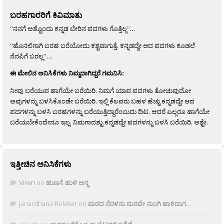
ಬರಹಗಾರರಿಗೆ ಕಿವಿಮಾತು
“ನನಗೆ ಅಶ್ಟೊಂದು ಕನ್ನಡ ಬೇರಿನ ಪದಗಳು ಗೊತ್ತಿಲ್ಲ”…
“ಹೊನಲಿಗಾಗಿ ಬರಹ ಬರೆಯೋದು ಕಶ್ಟವಾಗುತ್ತೆ. ಕನ್ನಡದ್ದೇ ಆದ ಪದಗಳು ಕೂಡಲೆ
ನೆನಪಿಗೆ ಬರಲ್ಲ”…
ಈ ಮೇಲಿನ ಅನಿಸಿಕೆಗಳು ನಿಮ್ಮದಾಗಿದ್ದರೆ ಗಮನಿಸಿ:
ನೀವು ಬರೆಯುವ ಹಾಗೆಯೇ ಬರೆಯಿರಿ. ನಿಮಗೆ ಯಾವ ಪದಗಳು ತೋಚುವುದೋ
ಅವುಗಳನ್ನು ಬಳಸಿಕೊಂಡೇ ಬರೆಯಿರಿ. ಇಲ್ಲಿ ಕೆಲವರು ಬಹಳ ಹೆಚ್ಚು ಕನ್ನಡದ್ದೇ ಆದ
ಪದಗಳನ್ನು ಬಳಸಿ ಬರಹಗಳನ್ನು ಬರೆಯುತ್ತಿದ್ದಾರೆಂಬುದು ದಿಟ. ಆದರೆ ಎಲ್ಲರೂ ಹಾಗೆಯೇ
ಬರೆಯಬೇಕೆಂದೇನೂ ಇಲ್ಲ. ನಿಮಗಾದಶ್ಟು ಕನ್ನಡದ್ದೇ ಪದಗಳನ್ನು ಬಳಸಿ ಬರೆಯಿರಿ, ಅಶ್ಟೇ.
ಇತ್ತೀಚಿನ ಅನಿಸಿಕೆಗಳು
Viren
on
ಹುಣಸೆ ಹುಳಿ ಅನ್ನ
Janardhana Relekar
on
ಮರದ ನೆರಳನು ಮರವೇ ನುಂಗಿ ಹಾಕಿದಾಗ…