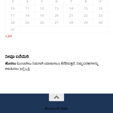
3
4
5
6
7
8
9
10
11
12
13
14
15
16
17
18
19
20
21
22
23
24
25
26
27
28
29
30
31
« Jul
ನೀವೂ ಬರೆಯಿರಿ
ಹೊನಲು
ಮಿಂಬಾಗಿಲು ನಿಮಗಾಗಿ ಯಾವಾಗಲೂ ತೆರೆದಿರುತ್ತದೆ. ನಿಮ್ಮ ಬರಹಗಳನ್ನು
ಕಳುಹಿಸಲು
ಇಲ್ಲಿ ಒತ್ತಿ
.
ಹೊನಲು © 2026.