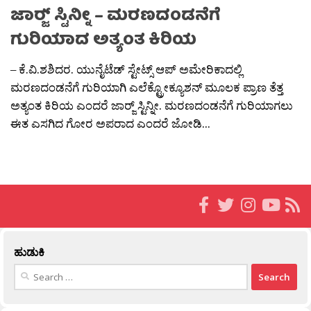
ಜಾರ‍್ಜ್ ಸ್ಟಿನ್ನೀ – ಮರಣದಂಡನೆಗೆ
ಗುರಿಯಾದ ಅತ್ಯಂತ ಕಿರಿಯ
– ಕೆ.ವಿ.ಶಶಿದರ. ಯುನೈಟೆಡ್ ಸ್ಟೇಟ್ಸ್ ಆಪ್ ಅಮೇರಿಕಾದಲ್ಲಿ
ಮರಣದಂಡನೆಗೆ ಗುರಿಯಾಗಿ ಎಲೆಕ್ಟ್ರೋಕ್ಯೂಶನ್ ಮೂಲಕ ಪ್ರಾಣ ತೆತ್ತ
ಅತ್ಯಂತ ಕಿರಿಯ ಎಂದರೆ ಜಾರ‍್ಜ್ ಸ್ಟಿನ್ನೀ. ಮರಣದಂಡನೆಗೆ ಗುರಿಯಾಗಲು
ಈತ ಎಸಗಿದ ಗೋರ ಅಪರಾದ ಎಂದರೆ ಜೋಡಿ...
ಹುಡುಕಿ
Search
for: