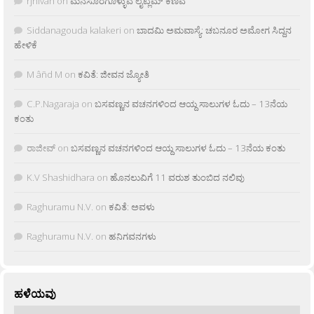
rjnivah
on
ಮನಸೂರೆಗೊಳ್ಳುವ ಲೈಟ್ಲಮ್ ಕಣಿವೆ
Siddanagouda kalakeri
on
ಬಾದಮಿ ಅಮವಾಸ್ಯೆ: ಚಬನೂರ ಅಮೋಗ ಸಿದ್ದನ
ಹೇಳಿಕೆ
M âñd M
on
ಕವಿತೆ: ಜೀವನ ಜ್ಯೋತಿ
C.P.Nagaraja
on
ಬಸವಣ್ಣನ ವಚನಗಳಿಂದ ಆಯ್ದ ಸಾಲುಗಳ ಓದು – 13ನೆಯ
ಕಂತು
ರಾಜೀವ್
on
ಬಸವಣ್ಣನ ವಚನಗಳಿಂದ ಆಯ್ದ ಸಾಲುಗಳ ಓದು – 13ನೆಯ ಕಂತು
K.V Shashidhara
on
ಹೊನಲುವಿಗೆ 11 ವರುಶ ತುಂಬಿದ ನಲಿವು
Raghuramu N.V.
on
ಕವಿತೆ: ಅವಳು
Raghuramu N.V.
on
ಹನಿಗವನಗಳು
ಹಳೆಯವು
ಹಳೆಯವು