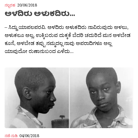
ನಲ್ಬರಹ
20/06/2018
ಅಳದಿರು ಅಳುಕದಿರು…
– ಸಿದ್ದು ಯಾಪಲಪರವಿ. ಅಳದಿರು ಅಳುಕದಿರು ನಾವಿರುವುದು ಅಳಲು,
ಅಳುಕಲೂ ಅಲ್ಲ, ಉಕ್ಕಿಬರುವ ದುಕ್ಕಕೆ ಬೆದರಿ ಚದುರಿದೆ ಮನ ಅಳಬೇಡ
ಕೂಸೆ, ಅಳಬೇಡ ತಪ್ಪು ನಮ್ಮದಲ್ಲ ನಾವು ಅಪರಾದಿಗಳೂ ಅಲ್ಲ
ಯಾವುದೋ ರುಣಾನುಬಂದ ಎಳೆದು...
ನಡೆ-ನುಡಿ
04/06/2018