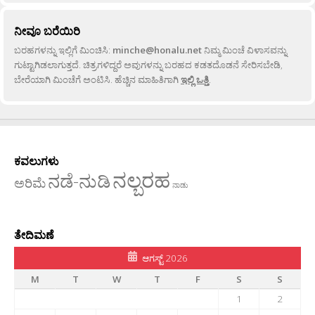
ನೀವೂ ಬರೆಯಿರಿ
ಬರಹಗಳನ್ನು ಇಲ್ಲಿಗೆ ಮಿಂಚಿಸಿ:
minche@honalu.net
ನಿಮ್ಮ ಮಿಂಚೆ ವಿಳಾಸವನ್ನು
ಗುಟ್ಟಾಗಿಡಲಾಗುತ್ತದೆ. ಚಿತ್ರಗಳಿದ್ದರೆ ಅವುಗಳನ್ನು ಬರಹದ ಕಡತದೊಡನೆ ಸೇರಿಸಬೇಡಿ,
ಬೇರೆಯಾಗಿ ಮಿಂಚೆಗೆ ಅಂಟಿಸಿ. ಹೆಚ್ಚಿನ ಮಾಹಿತಿಗಾಗಿ
ಇಲ್ಲಿ ಒತ್ತಿ
.
ಕವಲುಗಳು
ನಲ್ಬರಹ
ನಡೆ-ನುಡಿ
ಅರಿಮೆ
ನಾಡು
ತೇದಿಮಣೆ
ಆಗಸ್ಟ್ 2026
M
T
W
T
F
S
S
1
2