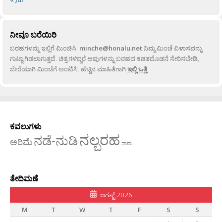
ನೀವೂ ಬರೆಯಿರಿ
ಬರಹಗಳನ್ನು ಇಲ್ಲಿಗೆ ಮಿಂಚಿಸಿ:
minche@honalu.net
ನಿಮ್ಮ ಮಿಂಚೆ ವಿಳಾಸವನ್ನು
ಗುಟ್ಟಾಗಿಡಲಾಗುತ್ತದೆ. ಚಿತ್ರಗಳಿದ್ದರೆ ಅವುಗಳನ್ನು ಬರಹದ ಕಡತದೊಡನೆ ಸೇರಿಸಬೇಡಿ,
ಬೇರೆಯಾಗಿ ಮಿಂಚೆಗೆ ಅಂಟಿಸಿ. ಹೆಚ್ಚಿನ ಮಾಹಿತಿಗಾಗಿ
ಇಲ್ಲಿ ಒತ್ತಿ
.
ಕವಲುಗಳು
ನಲ್ಬರಹ
ನಡೆ-ನುಡಿ
ಅರಿಮೆ
ನಾಡು
ತೇದಿಮಣೆ
ಆಗಸ್ಟ್ 2026
M
T
W
T
F
S
S