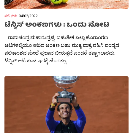
ನಡೆ-ನುಡಿ
04/02/2022
ಟೆನ್ನಿಸ್ ಅಂಕಣಗಳು : ಒಂದು ನೋಟ
– ರಾಮಚಂದ್ರ ಮಹಾರುದ್ರಪ್ಪ. ಬಹುತೇಕ ಎಲ್ಲಾ ಹೊರಾಂಗಣ
ಆಟಗಳಲ್ಲಿಯೂ ಆಟದ ಅಂಕಣ ಬಹು ಮುಕ್ಯ ಪಾತ್ರ ವಹಿಸಿ ಪಂದ್ಯದ
ಪಲಿತಾಂಶದ ಮೇಲೆ ಪ್ರಬಾವ ಬೀರುತ್ತದೆ ಎಂದರೆ ತಪ್ಪಾಗಲಾರದು.
ಟೆನ್ನಿಸ್ ಆಟ ಕೂಡ ಇದಕ್ಕೆ ಹೊರತಲ್ಲ....