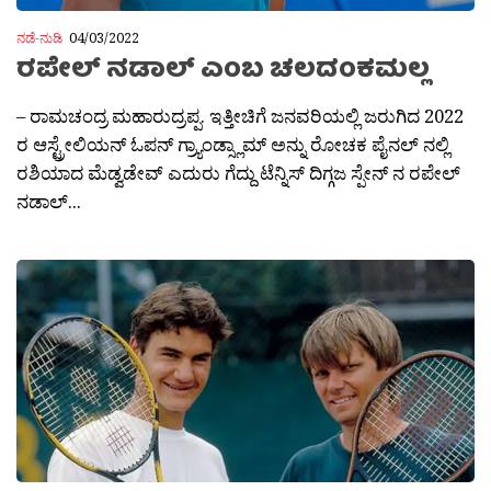
ನಡೆ-ನುಡಿ
04/03/2022
ರಪೇಲ್ ನಡಾಲ್ ಎಂಬ ಚಲದಂಕಮಲ್ಲ
– ರಾಮಚಂದ್ರ ಮಹಾರುದ್ರಪ್ಪ. ಇತ್ತೀಚಿಗೆ ಜನವರಿಯಲ್ಲಿ ಜರುಗಿದ 2022
ರ ಆಸ್ಟ್ರೇಲಿಯನ್ ಓಪನ್ ಗ್ರ‍್ಯಾಂಡ್ಸ್ಲಾಮ್ ಅನ್ನು ರೋಚಕ ಪೈನಲ್ ನಲ್ಲಿ
ರಶಿಯಾದ ಮೆಡ್ವಡೇವ್ ಎದುರು ಗೆದ್ದು ಟೆನ್ನಿಸ್ ದಿಗ್ಗಜ ಸ್ಪೇನ್ ನ ರಪೇಲ್
ನಡಾಲ್...