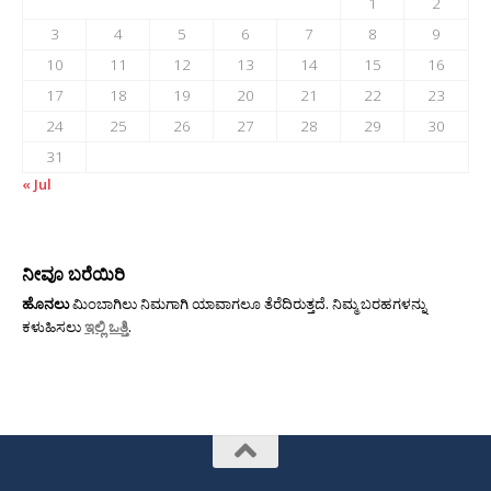
1
2
3
4
5
6
7
8
9
10
11
12
13
14
15
16
17
18
19
20
21
22
23
24
25
26
27
28
29
30
31
« Jul
ನೀವೂ ಬರೆಯಿರಿ
ಹೊನಲು
ಮಿಂಬಾಗಿಲು ನಿಮಗಾಗಿ ಯಾವಾಗಲೂ ತೆರೆದಿರುತ್ತದೆ. ನಿಮ್ಮ ಬರಹಗಳನ್ನು
ಕಳುಹಿಸಲು
ಇಲ್ಲಿ ಒತ್ತಿ
.