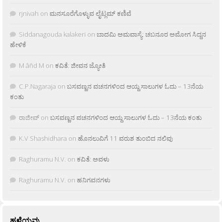
rjnivah
on
ಮನಸೂರೆಗೊಳ್ಳುವ ಲೈಟ್ಲಮ್ ಕಣಿವೆ
Siddanagouda kalakeri
on
ಬಾದಮಿ ಅಮವಾಸ್ಯೆ: ಚಬನೂರ ಅಮೋಗ ಸಿದ್ದನ
ಹೇಳಿಕೆ
M âñd M
on
ಕವಿತೆ: ಜೀವನ ಜ್ಯೋತಿ
C.P.Nagaraja
on
ಬಸವಣ್ಣನ ವಚನಗಳಿಂದ ಆಯ್ದ ಸಾಲುಗಳ ಓದು – 13ನೆಯ
ಕಂತು
ರಾಜೀವ್
on
ಬಸವಣ್ಣನ ವಚನಗಳಿಂದ ಆಯ್ದ ಸಾಲುಗಳ ಓದು – 13ನೆಯ ಕಂತು
K.V Shashidhara
on
ಹೊನಲುವಿಗೆ 11 ವರುಶ ತುಂಬಿದ ನಲಿವು
Raghuramu N.V.
on
ಕವಿತೆ: ಅವಳು
Raghuramu N.V.
on
ಹನಿಗವನಗಳು
ಹಳೆಯವು