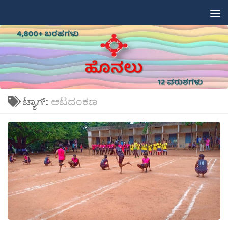
Skip to content
ಟ್ಯಾಗ್:
ಆಟದಂಕಣ