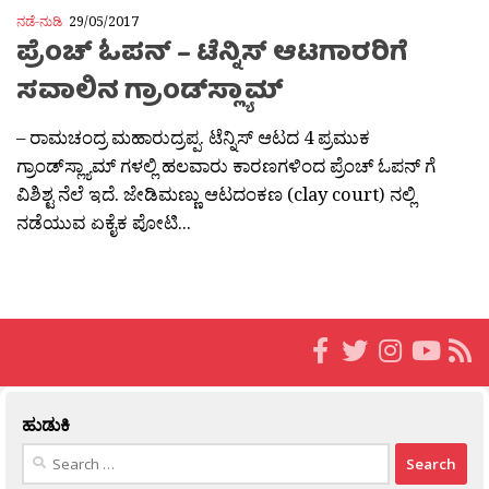
ನಡೆ-ನುಡಿ
29/05/2017
ಪ್ರೆಂಚ್ ಓಪನ್ – ಟೆನ್ನಿಸ್ ಆಟಗಾರರಿಗೆ
ಸವಾಲಿನ ಗ್ರಾಂಡ್‌ಸ್ಲ್ಯಾಮ್
– ರಾಮಚಂದ್ರ ಮಹಾರುದ್ರಪ್ಪ. ಟೆನ್ನಿಸ್ ಆಟದ 4 ಪ್ರಮುಕ
ಗ್ರಾಂಡ್‌ಸ್ಲ್ಯಾಮ್ ಗಳಲ್ಲಿ ಹಲವಾರು ಕಾರಣಗಳಿಂದ ಪ್ರೆಂಚ್ ಓಪನ್ ಗೆ
ವಿಶಿಶ್ಟ ನೆಲೆ ಇದೆ. ಜೇಡಿಮಣ್ಣು ಆಟದಂಕಣ (clay court) ನಲ್ಲಿ
ನಡೆಯುವ ಏಕೈಕ ಪೋಟಿ...
ಹುಡುಕಿ
Search
for: