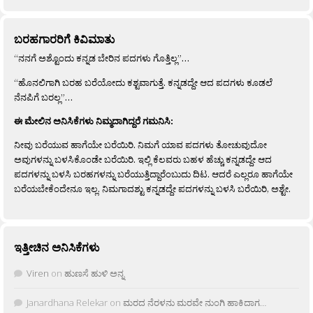
ಬರಹಗಾರರಿಗೆ ಕಿವಿಮಾತು
“ನನಗೆ ಅಶ್ಟೊಂದು ಕನ್ನಡ ಬೇರಿನ ಪದಗಳು ಗೊತ್ತಿಲ್ಲ”…
“ಹೊನಲಿಗಾಗಿ ಬರಹ ಬರೆಯೋದು ಕಶ್ಟವಾಗುತ್ತೆ. ಕನ್ನಡದ್ದೇ ಆದ ಪದಗಳು ಕೂಡಲೆ
ನೆನಪಿಗೆ ಬರಲ್ಲ”…
ಈ ಮೇಲಿನ ಅನಿಸಿಕೆಗಳು ನಿಮ್ಮದಾಗಿದ್ದರೆ ಗಮನಿಸಿ:
ನೀವು ಬರೆಯುವ ಹಾಗೆಯೇ ಬರೆಯಿರಿ. ನಿಮಗೆ ಯಾವ ಪದಗಳು ತೋಚುವುದೋ
ಅವುಗಳನ್ನು ಬಳಸಿಕೊಂಡೇ ಬರೆಯಿರಿ. ಇಲ್ಲಿ ಕೆಲವರು ಬಹಳ ಹೆಚ್ಚು ಕನ್ನಡದ್ದೇ ಆದ
ಪದಗಳನ್ನು ಬಳಸಿ ಬರಹಗಳನ್ನು ಬರೆಯುತ್ತಿದ್ದಾರೆಂಬುದು ದಿಟ. ಆದರೆ ಎಲ್ಲರೂ ಹಾಗೆಯೇ
ಬರೆಯಬೇಕೆಂದೇನೂ ಇಲ್ಲ. ನಿಮಗಾದಶ್ಟು ಕನ್ನಡದ್ದೇ ಪದಗಳನ್ನು ಬಳಸಿ ಬರೆಯಿರಿ, ಅಶ್ಟೇ.
ಇತ್ತೀಚಿನ ಅನಿಸಿಕೆಗಳು
Viren
on
ಹುಣಸೆ ಹುಳಿ ಅನ್ನ
Janardhana Relekar
on
ಮರದ ನೆರಳನು ಮರವೇ ನುಂಗಿ ಹಾಕಿದಾಗ…