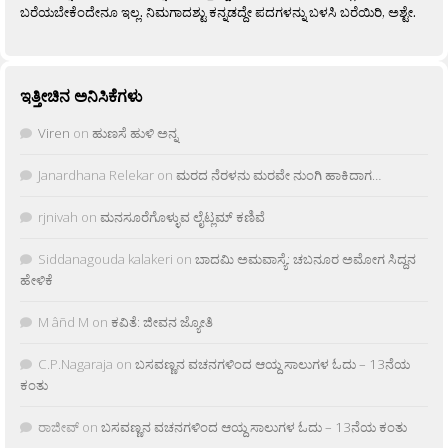
ಬರೆಯಬೇಕೆಂದೇನೂ ಇಲ್ಲ. ನಿಮಗಾದಶ್ಟು ಕನ್ನಡದ್ದೇ ಪದಗಳನ್ನು ಬಳಸಿ ಬರೆಯಿರಿ, ಅಶ್ಟೇ.
ಇತ್ತೀಚಿನ ಅನಿಸಿಕೆಗಳು
Viren
on
ಹುಣಸೆ ಹುಳಿ ಅನ್ನ
Janardhana Relekar
on
ಮರದ ನೆರಳನು ಮರವೇ ನುಂಗಿ ಹಾಕಿದಾಗ…
rjnivah
on
ಮನಸೂರೆಗೊಳ್ಳುವ ಲೈಟ್ಲಮ್ ಕಣಿವೆ
Siddanagouda kalakeri
on
ಬಾದಮಿ ಅಮವಾಸ್ಯೆ: ಚಬನೂರ ಅಮೋಗ ಸಿದ್ದನ
ಹೇಳಿಕೆ
M âñd M
on
ಕವಿತೆ: ಜೀವನ ಜ್ಯೋತಿ
C.P.Nagaraja
on
ಬಸವಣ್ಣನ ವಚನಗಳಿಂದ ಆಯ್ದ ಸಾಲುಗಳ ಓದು – 13ನೆಯ
ಕಂತು
ರಾಜೀವ್
on
ಬಸವಣ್ಣನ ವಚನಗಳಿಂದ ಆಯ್ದ ಸಾಲುಗಳ ಓದು – 13ನೆಯ ಕಂತು