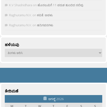
K.V Shashidhara
on
ಹೊನಲುವಿಗೆ 11 ವರುಶ ತುಂಬಿದ ನಲಿವು
Raghuramu N.V.
on
ಕವಿತೆ: ಅವಳು
Raghuramu N.V.
on
ಹನಿಗವನಗಳು
ಹಳೆಯವು
ಹಳೆಯವು
ತೇದಿಮಣೆ
ಆಗಸ್ಟ್ 2026
M
T
W
T
F
S
S