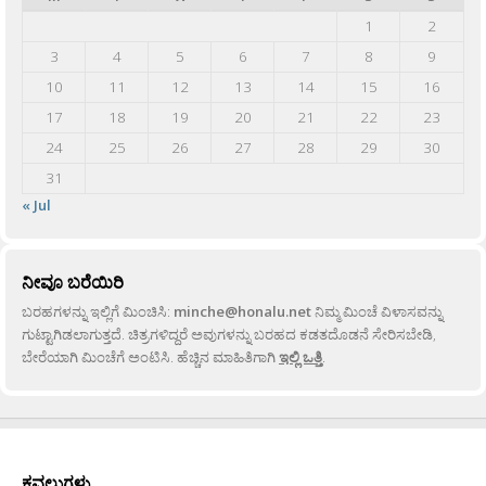
1
2
3
4
5
6
7
8
9
10
11
12
13
14
15
16
17
18
19
20
21
22
23
24
25
26
27
28
29
30
31
« Jul
ನೀವೂ ಬರೆಯಿರಿ
ಬರಹಗಳನ್ನು ಇಲ್ಲಿಗೆ ಮಿಂಚಿಸಿ:
minche@honalu.net
ನಿಮ್ಮ ಮಿಂಚೆ ವಿಳಾಸವನ್ನು
ಗುಟ್ಟಾಗಿಡಲಾಗುತ್ತದೆ. ಚಿತ್ರಗಳಿದ್ದರೆ ಅವುಗಳನ್ನು ಬರಹದ ಕಡತದೊಡನೆ ಸೇರಿಸಬೇಡಿ,
ಬೇರೆಯಾಗಿ ಮಿಂಚೆಗೆ ಅಂಟಿಸಿ. ಹೆಚ್ಚಿನ ಮಾಹಿತಿಗಾಗಿ
ಇಲ್ಲಿ ಒತ್ತಿ
.
ಕವಲುಗಳು