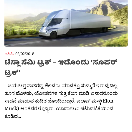
ಅರಿಮೆ
02/02/2018
ಟೆಸ್ಲಾ ಸೆಮಿ ಟ್ರಕ್ – ಇದೊಂದು ‘ಸೂಪರ್
ಟ್ರಕ್’
– ಜಯತೀರ‍್ತ ನಾಡಗವ್ಡ. ಕೆಲವರು ಯಾವತ್ತೂ ಸುಮ್ಮನೆ ಇರುವುದಿಲ್ಲ.
ಹೊಸ ಹೊಳಹು, ಯೋಚನೆಗಳ ಸುತ್ತ ಕೆಲಸ ಮಾಡಿ ಏನಾದರೊಂದು
ಸಾದನೆ ಮಾಡುವ ತುಡಿತ ಹೊಂದಿರುತ್ತಾರೆ. ಎಲಾನ್ ಮಸ್ಕ್(Elon
Musk) ಅಂತವರಲ್ಲೊಬ್ಬರು. ಯಾವಾಗಲೂ ಚಟುವಟಿಕೆಯಿಂದ
ಕೂಡಿದ...