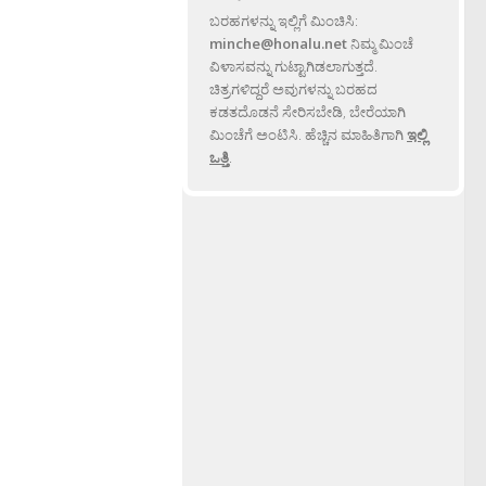
ಬರಹಗಳನ್ನು ಇಲ್ಲಿಗೆ ಮಿಂಚಿಸಿ:
minche@honalu.net
ನಿಮ್ಮ ಮಿಂಚೆ
ವಿಳಾಸವನ್ನು ಗುಟ್ಟಾಗಿಡಲಾಗುತ್ತದೆ.
ಚಿತ್ರಗಳಿದ್ದರೆ ಅವುಗಳನ್ನು ಬರಹದ
ಕಡತದೊಡನೆ ಸೇರಿಸಬೇಡಿ, ಬೇರೆಯಾಗಿ
ಮಿಂಚೆಗೆ ಅಂಟಿಸಿ. ಹೆಚ್ಚಿನ ಮಾಹಿತಿಗಾಗಿ
ಇಲ್ಲಿ
ಒತ್ತಿ
.