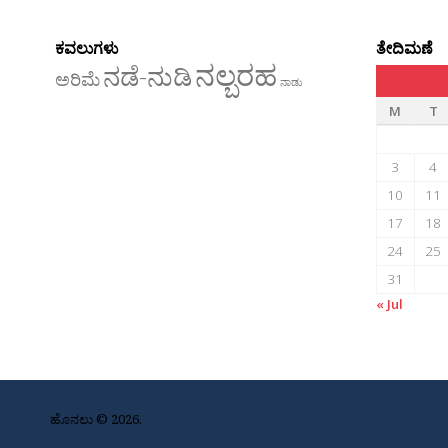
ಕವಲುಗಳು
ತೇದಿಮಣೆ
ನಲ್ಬರಹ
ನಡೆ-ನುಡಿ
ಅರಿಮೆ
ನಾಡು
M
T
3
4
10
11
17
18
24
25
31
« Jul
ಹೊನಲು © 2026.