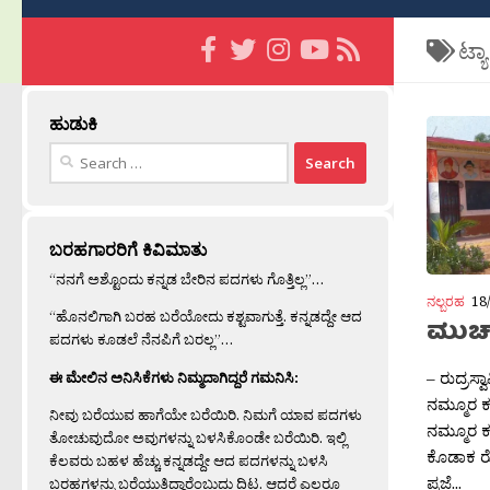
ಟ್ಯ
ಹುಡುಕಿ
Search
for:
ಬರಹಗಾರರಿಗೆ ಕಿವಿಮಾತು
“ನನಗೆ ಅಶ್ಟೊಂದು ಕನ್ನಡ ಬೇರಿನ ಪದಗಳು ಗೊತ್ತಿಲ್ಲ”…
ನಲ್ಬರಹ
18
“ಹೊನಲಿಗಾಗಿ ಬರಹ ಬರೆಯೋದು ಕಶ್ಟವಾಗುತ್ತೆ. ಕನ್ನಡದ್ದೇ ಆದ
ಮುಚ್‍
ಪದಗಳು ಕೂಡಲೆ ನೆನಪಿಗೆ ಬರಲ್ಲ”…
– ರುದ್ರಸ್
ಈ ಮೇಲಿನ ಅನಿಸಿಕೆಗಳು ನಿಮ್ಮದಾಗಿದ್ದರೆ ಗಮನಿಸಿ:
ನಮ್ಮೂರ 
ನೀವು ಬರೆಯುವ ಹಾಗೆಯೇ ಬರೆಯಿರಿ. ನಿಮಗೆ ಯಾವ ಪದಗಳು
ನಮ್ಮೂರ ಕನ
ತೋಚುವುದೋ ಅವುಗಳನ್ನು ಬಳಸಿಕೊಂಡೇ ಬರೆಯಿರಿ. ಇಲ್ಲಿ
ಕೊಡಾಕ ರೊಕ್
ಕೆಲವರು ಬಹಳ ಹೆಚ್ಚು ಕನ್ನಡದ್ದೇ ಆದ ಪದಗಳನ್ನು ಬಳಸಿ
ಪ್ರಜೆ...
ಬರಹಗಳನ್ನು ಬರೆಯುತ್ತಿದ್ದಾರೆಂಬುದು ದಿಟ. ಆದರೆ ಎಲ್ಲರೂ