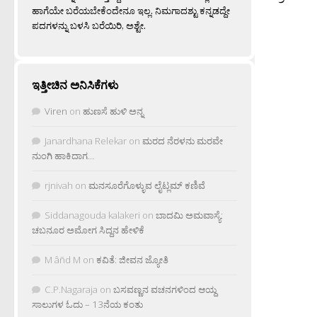
ಹಾಗೆಯೇ ಬರೆಯಬೇಕೆಂದೇನೂ ಇಲ್ಲ. ನಿಮಗಾದಶ್ಟು ಕನ್ನಡದ್ದೇ
ಪದಗಳನ್ನು ಬಳಸಿ ಬರೆಯಿರಿ, ಅಶ್ಟೇ.
ಇತ್ತೀಚಿನ ಅನಿಸಿಕೆಗಳು
Viren
on
ಹುಣಸೆ ಹುಳಿ ಅನ್ನ
Janardhana Relekar
on
ಮರದ ನೆರಳನು ಮರವೇ
ನುಂಗಿ ಹಾಕಿದಾಗ…
rjnivah
on
ಮನಸೂರೆಗೊಳ್ಳುವ ಲೈಟ್ಲಮ್ ಕಣಿವೆ
Siddanagouda kalakeri
on
ಬಾದಮಿ ಅಮವಾಸ್ಯೆ:
ಚಬನೂರ ಅಮೋಗ ಸಿದ್ದನ ಹೇಳಿಕೆ
M âñd M
on
ಕವಿತೆ: ಜೀವನ ಜ್ಯೋತಿ
C.P.Nagaraja
on
ಬಸವಣ್ಣನ ವಚನಗಳಿಂದ ಆಯ್ದ
ಸಾಲುಗಳ ಓದು – 13ನೆಯ ಕಂತು