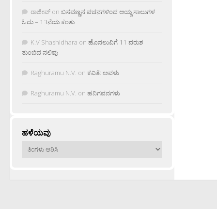
ರಾಜೀವ್
on
ಬಸವಣ್ಣನ ವಚನಗಳಿಂದ ಆಯ್ದ ಸಾಲುಗಳ
ಓದು – 13ನೆಯ ಕಂತು
K.V Shashidhara
on
ಹೊನಲುವಿಗೆ 11 ವರುಶ
ತುಂಬಿದ ನಲಿವು
Raghuramu N.V.
on
ಕವಿತೆ: ಅವಳು
Raghuramu N.V.
on
ಹನಿಗವನಗಳು
ಹಳೆಯವು
ಹಳೆಯವು