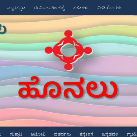
ಎಲ್ಲರಕನ್ನಡ
ಈ ಮಿಂಬಾಗಿಲ ಬಗ್ಗೆ
ಕಡತಗಳು
ವೀಡಿಯೋಗಳು
ು
ಸುತ್ತಾಟ
ಆಟೋಟ
ವಚನಗಳು
ತನ್ನೇಳಿಗೆ
ಹಿನ್ನಡವಳಿ
ಗ್ಯಾಜೆ