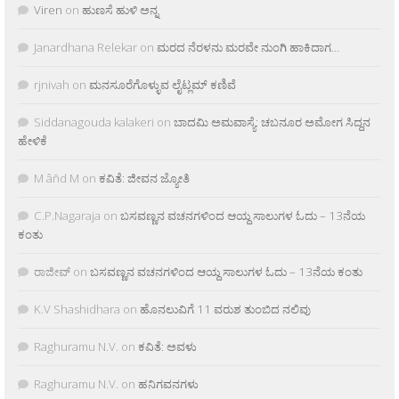
Viren
on
ಹುಣಸೆ ಹುಳಿ ಅನ್ನ
Janardhana Relekar
on
ಮರದ ನೆರಳನು ಮರವೇ ನುಂಗಿ ಹಾಕಿದಾಗ…
rjnivah
on
ಮನಸೂರೆಗೊಳ್ಳುವ ಲೈಟ್ಲಮ್ ಕಣಿವೆ
Siddanagouda kalakeri
on
ಬಾದಮಿ ಅಮವಾಸ್ಯೆ: ಚಬನೂರ ಅಮೋಗ ಸಿದ್ದನ
ಹೇಳಿಕೆ
M âñd M
on
ಕವಿತೆ: ಜೀವನ ಜ್ಯೋತಿ
C.P.Nagaraja
on
ಬಸವಣ್ಣನ ವಚನಗಳಿಂದ ಆಯ್ದ ಸಾಲುಗಳ ಓದು – 13ನೆಯ
ಕಂತು
ರಾಜೀವ್
on
ಬಸವಣ್ಣನ ವಚನಗಳಿಂದ ಆಯ್ದ ಸಾಲುಗಳ ಓದು – 13ನೆಯ ಕಂತು
K.V Shashidhara
on
ಹೊನಲುವಿಗೆ 11 ವರುಶ ತುಂಬಿದ ನಲಿವು
Raghuramu N.V.
on
ಕವಿತೆ: ಅವಳು
Raghuramu N.V.
on
ಹನಿಗವನಗಳು