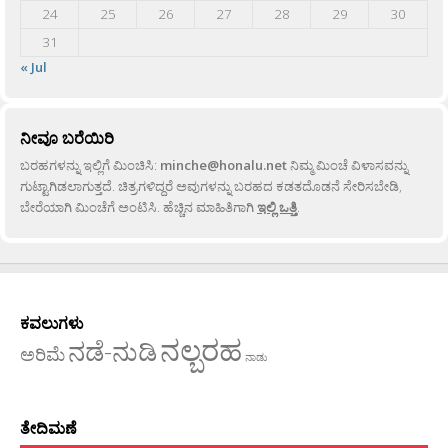
24
25
26
27
28
29
30
31
« Jul
ನೀವೂ ಬರೆಯಿರಿ
ಬರಹಗಳನ್ನು ಇಲ್ಲಿಗೆ ಮಿಂಚಿಸಿ:
minche@honalu.net
ನಿಮ್ಮ ಮಿಂಚೆ ವಿಳಾಸವನ್ನು
ಗುಟ್ಟಾಗಿಡಲಾಗುತ್ತದೆ. ಚಿತ್ರಗಳಿದ್ದರೆ ಅವುಗಳನ್ನು ಬರಹದ ಕಡತದೊಡನೆ ಸೇರಿಸಬೇಡಿ,
ಬೇರೆಯಾಗಿ ಮಿಂಚೆಗೆ ಅಂಟಿಸಿ. ಹೆಚ್ಚಿನ ಮಾಹಿತಿಗಾಗಿ
ಇಲ್ಲಿ ಒತ್ತಿ
.
ಕವಲುಗಳು
ನಲ್ಬರಹ
ನಡೆ-ನುಡಿ
ಅರಿಮೆ
ನಾಡು
ತೇದಿಮಣೆ