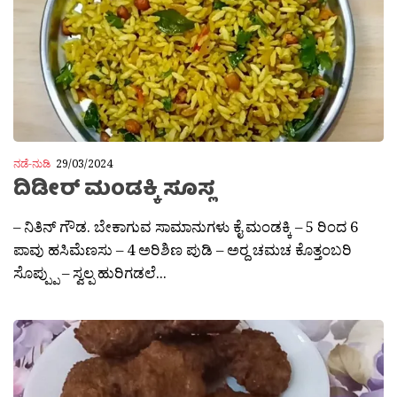
ನಡೆ-ನುಡಿ
29/03/2024
ದಿಡೀರ್ ಮಂಡಕ್ಕಿ ಸೂಸ್ಲ
– ನಿತಿನ್ ಗೌಡ. ಬೇಕಾಗುವ ಸಾಮಾನುಗಳು ಕೈ ಮಂಡಕ್ಕಿ – 5 ರಿಂದ 6
ಪಾವು ಹಸಿಮೆಣಸು – 4 ಅರಿಶಿಣ ಪುಡಿ – ಅರ್‍ದ ಚಮಚ ಕೊತ್ತಂಬರಿ
ಸೊಪ್ಪ್ಪು – ಸ್ವಲ್ಪ ಹುರಿಗಡಲೆ...