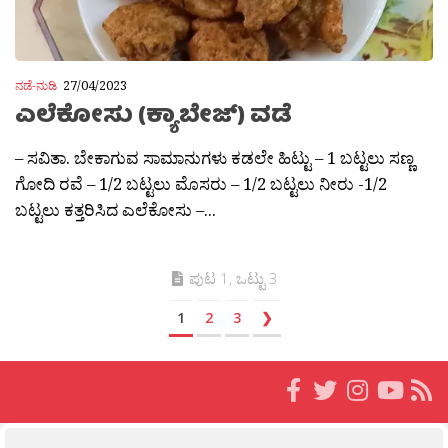
ನಡೆ-ನುಡಿ
27/04/2023
ಎಲೆಕೋಸು (ಕ್ಯಾಬೇಜ್) ವಡೆ
– ಸವಿತಾ. ಬೇಕಾಗುವ ಸಾಮಾನುಗಳು ಕಡಲೇ ಹಿಟ್ಟು – 1 ಬಟ್ಟಲು ಸಣ್ಣ
ಗೋದಿ ರವೆ – 1/2 ಬಟ್ಟಲು ಮೊಸರು – 1/2 ಬಟ್ಟಲು ನೀರು -1/2
ಬಟ್ಟಲು ಕತ್ತರಿಸಿದ ಎಲೆಕೋಸು –...
ಪುಟ 1, ಒಟ್ಟು 3
1
2
3
❯