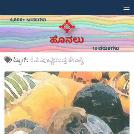
Skip to content
ಟ್ಯಾಗ್:
ಕೆ.ಪಿ.ಪೂರ‍್ಣಚಂದ್ರ ತೇಜಸ್ವಿ