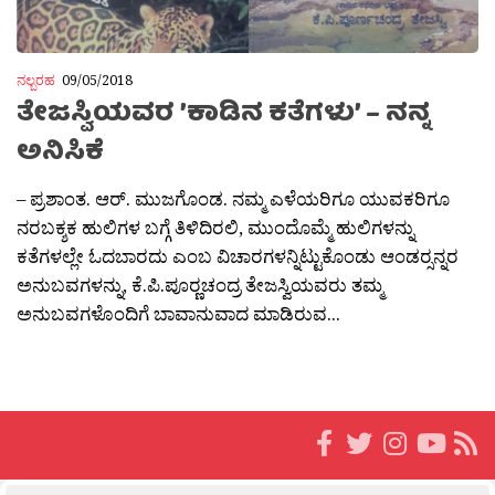
ನಲ್ಬರಹ
09/05/2018
ತೇಜಸ್ವಿಯವರ ’ಕಾಡಿನ ಕತೆಗಳು’ – ನನ್ನ
ಅನಿಸಿಕೆ
– ಪ್ರಶಾಂತ. ಆರ್. ಮುಜಗೊಂಡ. ನಮ್ಮ ಎಳೆಯರಿಗೂ ಯುವಕರಿಗೂ
ನರಬಕ್ಶಕ ಹುಲಿಗಳ ಬಗ್ಗೆ ತಿಳಿದಿರಲಿ, ಮುಂದೊಮ್ಮೆ ಹುಲಿಗಳನ್ನು
ಕತೆಗಳಲ್ಲೇ ಓದಬಾರದು ಎಂಬ ವಿಚಾರಗಳನ್ನಿಟ್ಟುಕೊಂಡು ಆಂಡರ‍್ಸನ್ನರ
ಅನುಬವಗಳನ್ನು, ಕೆ.ಪಿ.ಪೂರ‍್ಣಚಂದ್ರ ತೇಜಸ್ವಿಯವರು ತಮ್ಮ
ಅನುಬವಗಳೊಂದಿಗೆ ಬಾವಾನುವಾದ ಮಾಡಿರುವ...