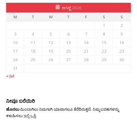
ಆಗಸ್ಟ್ 2026
M
T
W
T
F
S
S
1
2
3
4
5
6
7
8
9
10
11
12
13
14
15
16
17
18
19
20
21
22
23
24
25
26
27
28
29
30
31
« Jul
ನೀವೂ ಬರೆಯಿರಿ
ಹೊನಲು
ಮಿಂಬಾಗಿಲು ನಿಮಗಾಗಿ ಯಾವಾಗಲೂ ತೆರೆದಿರುತ್ತದೆ. ನಿಮ್ಮ ಬರಹಗಳನ್ನು
ಕಳುಹಿಸಲು
ಇಲ್ಲಿ ಒತ್ತಿ
.