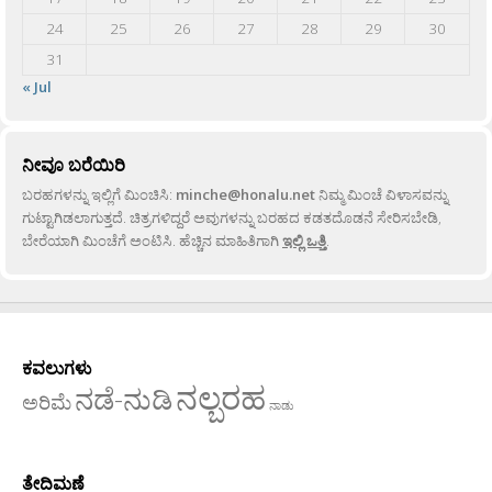
24
25
26
27
28
29
30
31
« Jul
ನೀವೂ ಬರೆಯಿರಿ
ಬರಹಗಳನ್ನು ಇಲ್ಲಿಗೆ ಮಿಂಚಿಸಿ:
minche@honalu.net
ನಿಮ್ಮ ಮಿಂಚೆ ವಿಳಾಸವನ್ನು
ಗುಟ್ಟಾಗಿಡಲಾಗುತ್ತದೆ. ಚಿತ್ರಗಳಿದ್ದರೆ ಅವುಗಳನ್ನು ಬರಹದ ಕಡತದೊಡನೆ ಸೇರಿಸಬೇಡಿ,
ಬೇರೆಯಾಗಿ ಮಿಂಚೆಗೆ ಅಂಟಿಸಿ. ಹೆಚ್ಚಿನ ಮಾಹಿತಿಗಾಗಿ
ಇಲ್ಲಿ ಒತ್ತಿ
.
ಕವಲುಗಳು
ನಲ್ಬರಹ
ನಡೆ-ನುಡಿ
ಅರಿಮೆ
ನಾಡು
ತೇದಿಮಣೆ