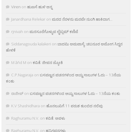
Viren
on
ಹುಣಸೆ ಹುಳಿ ಅನ್ನ
Janardhana Relekar
on
ಮರದ ನೆರಳನು ಮರವೇ ನುಂಗಿ ಹಾಕಿದಾಗ…
rjnivah
on
ಮನಸೂರೆಗೊಳ್ಳುವ ಲೈಟ್ಲಮ್ ಕಣಿವೆ
Siddanagouda kalakeri
on
ಬಾದಮಿ ಅಮವಾಸ್ಯೆ: ಚಬನೂರ ಅಮೋಗ ಸಿದ್ದನ
ಹೇಳಿಕೆ
M âñd M
on
ಕವಿತೆ: ಜೀವನ ಜ್ಯೋತಿ
C.P.Nagaraja
on
ಬಸವಣ್ಣನ ವಚನಗಳಿಂದ ಆಯ್ದ ಸಾಲುಗಳ ಓದು – 13ನೆಯ
ಕಂತು
ರಾಜೀವ್
on
ಬಸವಣ್ಣನ ವಚನಗಳಿಂದ ಆಯ್ದ ಸಾಲುಗಳ ಓದು – 13ನೆಯ ಕಂತು
K.V Shashidhara
on
ಹೊನಲುವಿಗೆ 11 ವರುಶ ತುಂಬಿದ ನಲಿವು
Raghuramu N.V.
on
ಕವಿತೆ: ಅವಳು
Raghuramu N.V.
on
ಹನಿಗವನಗಳು