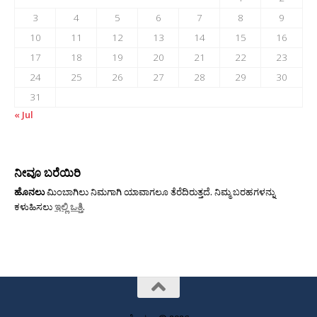
3
4
5
6
7
8
9
10
11
12
13
14
15
16
17
18
19
20
21
22
23
24
25
26
27
28
29
30
31
« Jul
ನೀವೂ ಬರೆಯಿರಿ
ಹೊನಲು
ಮಿಂಬಾಗಿಲು ನಿಮಗಾಗಿ ಯಾವಾಗಲೂ ತೆರೆದಿರುತ್ತದೆ. ನಿಮ್ಮ ಬರಹಗಳನ್ನು
ಕಳುಹಿಸಲು
ಇಲ್ಲಿ ಒತ್ತಿ
.