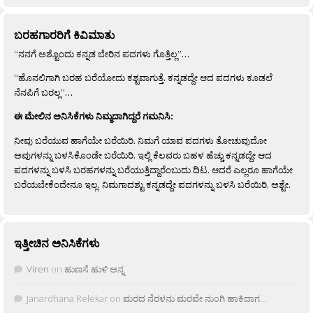
ಬರಹಗಾರರಿಗೆ ಕಿವಿಮಾತು
“ನನಗೆ ಅಶ್ಟೊಂದು ಕನ್ನಡ ಬೇರಿನ ಪದಗಳು ಗೊತ್ತಿಲ್ಲ”…
“ಹೊನಲಿಗಾಗಿ ಬರಹ ಬರೆಯೋದು ಕಶ್ಟವಾಗುತ್ತೆ. ಕನ್ನಡದ್ದೇ ಆದ ಪದಗಳು ಕೂಡಲೆ
ನೆನಪಿಗೆ ಬರಲ್ಲ”…
ಈ ಮೇಲಿನ ಅನಿಸಿಕೆಗಳು ನಿಮ್ಮದಾಗಿದ್ದರೆ ಗಮನಿಸಿ:
ನೀವು ಬರೆಯುವ ಹಾಗೆಯೇ ಬರೆಯಿರಿ. ನಿಮಗೆ ಯಾವ ಪದಗಳು ತೋಚುವುದೋ
ಅವುಗಳನ್ನು ಬಳಸಿಕೊಂಡೇ ಬರೆಯಿರಿ. ಇಲ್ಲಿ ಕೆಲವರು ಬಹಳ ಹೆಚ್ಚು ಕನ್ನಡದ್ದೇ ಆದ
ಪದಗಳನ್ನು ಬಳಸಿ ಬರಹಗಳನ್ನು ಬರೆಯುತ್ತಿದ್ದಾರೆಂಬುದು ದಿಟ. ಆದರೆ ಎಲ್ಲರೂ ಹಾಗೆಯೇ
ಬರೆಯಬೇಕೆಂದೇನೂ ಇಲ್ಲ. ನಿಮಗಾದಶ್ಟು ಕನ್ನಡದ್ದೇ ಪದಗಳನ್ನು ಬಳಸಿ ಬರೆಯಿರಿ, ಅಶ್ಟೇ.
ಇತ್ತೀಚಿನ ಅನಿಸಿಕೆಗಳು
Viren
on
ಹುಣಸೆ ಹುಳಿ ಅನ್ನ
Janardhana Relekar
on
ಮರದ ನೆರಳನು ಮರವೇ ನುಂಗಿ ಹಾಕಿದಾಗ…