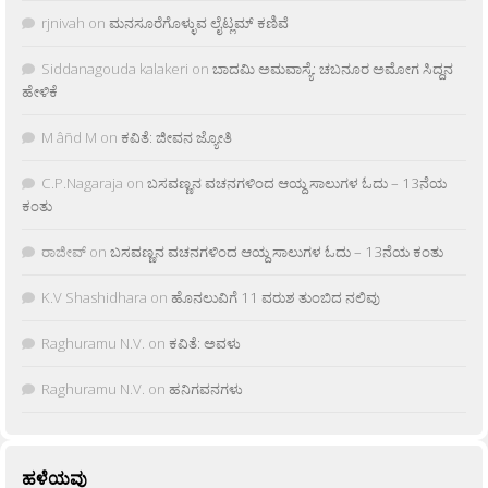
rjnivah
on
ಮನಸೂರೆಗೊಳ್ಳುವ ಲೈಟ್ಲಮ್ ಕಣಿವೆ
Siddanagouda kalakeri
on
ಬಾದಮಿ ಅಮವಾಸ್ಯೆ: ಚಬನೂರ ಅಮೋಗ ಸಿದ್ದನ
ಹೇಳಿಕೆ
M âñd M
on
ಕವಿತೆ: ಜೀವನ ಜ್ಯೋತಿ
C.P.Nagaraja
on
ಬಸವಣ್ಣನ ವಚನಗಳಿಂದ ಆಯ್ದ ಸಾಲುಗಳ ಓದು – 13ನೆಯ
ಕಂತು
ರಾಜೀವ್
on
ಬಸವಣ್ಣನ ವಚನಗಳಿಂದ ಆಯ್ದ ಸಾಲುಗಳ ಓದು – 13ನೆಯ ಕಂತು
K.V Shashidhara
on
ಹೊನಲುವಿಗೆ 11 ವರುಶ ತುಂಬಿದ ನಲಿವು
Raghuramu N.V.
on
ಕವಿತೆ: ಅವಳು
Raghuramu N.V.
on
ಹನಿಗವನಗಳು
ಹಳೆಯವು