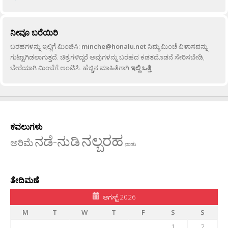
ನೀವೂ ಬರೆಯಿರಿ
ಬರಹಗಳನ್ನು ಇಲ್ಲಿಗೆ ಮಿಂಚಿಸಿ:
minche@honalu.net
ನಿಮ್ಮ ಮಿಂಚೆ ವಿಳಾಸವನ್ನು
ಗುಟ್ಟಾಗಿಡಲಾಗುತ್ತದೆ. ಚಿತ್ರಗಳಿದ್ದರೆ ಅವುಗಳನ್ನು ಬರಹದ ಕಡತದೊಡನೆ ಸೇರಿಸಬೇಡಿ,
ಬೇರೆಯಾಗಿ ಮಿಂಚೆಗೆ ಅಂಟಿಸಿ. ಹೆಚ್ಚಿನ ಮಾಹಿತಿಗಾಗಿ
ಇಲ್ಲಿ ಒತ್ತಿ
.
ಕವಲುಗಳು
ನಲ್ಬರಹ
ನಡೆ-ನುಡಿ
ಅರಿಮೆ
ನಾಡು
ತೇದಿಮಣೆ
ಆಗಸ್ಟ್ 2026
M
T
W
T
F
S
S
1
2