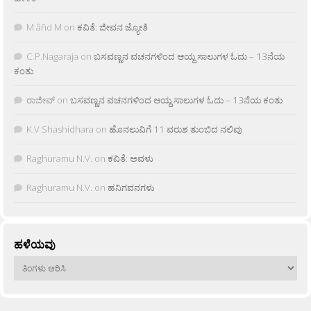
M âñd M
on
ಕವಿತೆ: ಜೀವನ ಜ್ಯೋತಿ
C.P.Nagaraja
on
ಬಸವಣ್ಣನ ವಚನಗಳಿಂದ ಆಯ್ದ ಸಾಲುಗಳ ಓದು – 13ನೆಯ
ಕಂತು
ರಾಜೀವ್
on
ಬಸವಣ್ಣನ ವಚನಗಳಿಂದ ಆಯ್ದ ಸಾಲುಗಳ ಓದು – 13ನೆಯ ಕಂತು
K.V Shashidhara
on
ಹೊನಲುವಿಗೆ 11 ವರುಶ ತುಂಬಿದ ನಲಿವು
Raghuramu N.V.
on
ಕವಿತೆ: ಅವಳು
Raghuramu N.V.
on
ಹನಿಗವನಗಳು
ಹಳೆಯವು
ಹಳೆಯವು