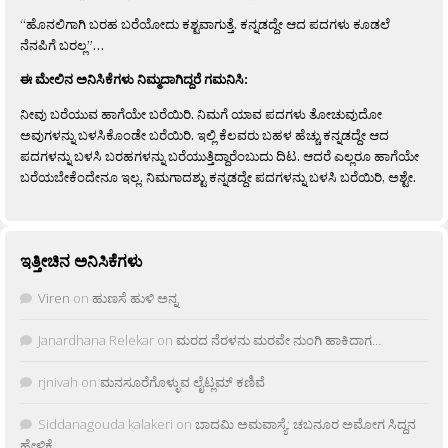
“ಹೊನಲಿಗಾಗಿ ಬರಹ ಬರೆಯೋದು ಕಶ್ಟವಾಗುತ್ತೆ. ಕನ್ನಡದ್ದೇ ಆದ ಪದಗಳು ಕೂಡಲೆ
ನೆನಪಿಗೆ ಬರಲ್ಲ”…
ಈ ಮೇಲಿನ ಅನಿಸಿಕೆಗಳು ನಿಮ್ಮದಾಗಿದ್ದರೆ ಗಮನಿಸಿ:
ನೀವು ಬರೆಯುವ ಹಾಗೆಯೇ ಬರೆಯಿರಿ. ನಿಮಗೆ ಯಾವ ಪದಗಳು ತೋಚುವುದೋ
ಅವುಗಳನ್ನು ಬಳಸಿಕೊಂಡೇ ಬರೆಯಿರಿ. ಇಲ್ಲಿ ಕೆಲವರು ಬಹಳ ಹೆಚ್ಚು ಕನ್ನಡದ್ದೇ ಆದ
ಪದಗಳನ್ನು ಬಳಸಿ ಬರಹಗಳನ್ನು ಬರೆಯುತ್ತಿದ್ದಾರೆಂಬುದು ದಿಟ. ಆದರೆ ಎಲ್ಲರೂ ಹಾಗೆಯೇ
ಬರೆಯಬೇಕೆಂದೇನೂ ಇಲ್ಲ. ನಿಮಗಾದಶ್ಟು ಕನ್ನಡದ್ದೇ ಪದಗಳನ್ನು ಬಳಸಿ ಬರೆಯಿರಿ, ಅಶ್ಟೇ.
ಇತ್ತೀಚಿನ ಅನಿಸಿಕೆಗಳು
Viren
on
ಹುಣಸೆ ಹುಳಿ ಅನ್ನ
Janardhana Relekar
on
ಮರದ ನೆರಳನು ಮರವೇ ನುಂಗಿ ಹಾಕಿದಾಗ…
rjnivah
on
ಮನಸೂರೆಗೊಳ್ಳುವ ಲೈಟ್ಲಮ್ ಕಣಿವೆ
Siddanagouda kalakeri
on
ಬಾದಮಿ ಅಮವಾಸ್ಯೆ: ಚಬನೂರ ಅಮೋಗ ಸಿದ್ದನ
ಹೇಳಿಕೆ