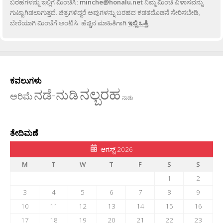
ಬರಹಗಳನ್ನು ಇಲ್ಲಿಗೆ ಮಿಂಚಿಸಿ:
minche@honalu.net
ನಿಮ್ಮ ಮಿಂಚೆ ವಿಳಾಸವನ್ನು
ಗುಟ್ಟಾಗಿಡಲಾಗುತ್ತದೆ. ಚಿತ್ರಗಳಿದ್ದರೆ ಅವುಗಳನ್ನು ಬರಹದ ಕಡತದೊಡನೆ ಸೇರಿಸಬೇಡಿ,
ಬೇರೆಯಾಗಿ ಮಿಂಚೆಗೆ ಅಂಟಿಸಿ. ಹೆಚ್ಚಿನ ಮಾಹಿತಿಗಾಗಿ
ಇಲ್ಲಿ ಒತ್ತಿ
.
ಕವಲುಗಳು
ನಲ್ಬರಹ
ನಡೆ-ನುಡಿ
ಅರಿಮೆ
ನಾಡು
ತೇದಿಮಣೆ
ಆಗಸ್ಟ್ 2026
M
T
W
T
F
S
S
1
2
3
4
5
6
7
8
9
10
11
12
13
14
15
16
17
18
19
20
21
22
23