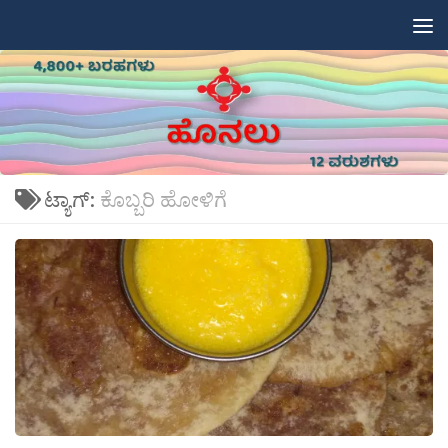
Skip to content
ಟ್ಯಾಗ್:
ಕೊಬ್ಬರಿ ಹೋಳಿಗೆ