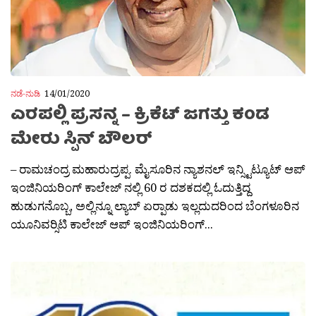
ನಡೆ-ನುಡಿ
14/01/2020
ಎರಪಲ್ಲಿ ಪ್ರಸನ್ನ – ಕ್ರಿಕೆಟ್ ಜಗತ್ತು ಕಂಡ
ಮೇರು ಸ್ಪಿನ್ ಬೌಲರ್
– ರಾಮಚಂದ್ರ ಮಹಾರುದ್ರಪ್ಪ. ಮೈಸೂರಿನ ನ್ಯಾಶನಲ್ ಇನ್ಸ್ಟಿಟ್ಯೂಟ್ ಆಪ್
ಇಂಜಿನಿಯರಿಂಗ್ ಕಾಲೇಜ್ ನಲ್ಲಿ 60 ರ ದಶಕದಲ್ಲಿ ಓದುತ್ತಿದ್ದ
ಹುಡುಗನೊಬ್ಬ, ಅಲ್ಲಿನ್ನೂ ಲ್ಯಾಬ್ ಏರ‍್ಪಾಡು ಇಲ್ಲದುದರಿಂದ ಬೆಂಗಳೂರಿನ
ಯೂನಿವರ‍್ಸಿಟಿ ಕಾಲೇಜ್ ಆಪ್ ಇಂಜಿನಿಯರಿಂಗ್...