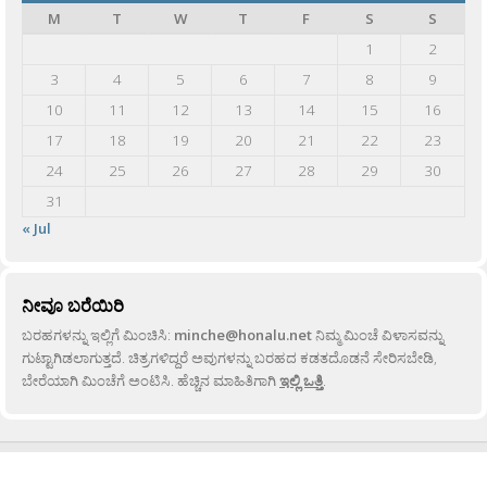
M
T
W
T
F
S
S
1
2
3
4
5
6
7
8
9
10
11
12
13
14
15
16
17
18
19
20
21
22
23
24
25
26
27
28
29
30
31
« Jul
ನೀವೂ ಬರೆಯಿರಿ
ಬರಹಗಳನ್ನು ಇಲ್ಲಿಗೆ ಮಿಂಚಿಸಿ:
minche@honalu.net
ನಿಮ್ಮ ಮಿಂಚೆ ವಿಳಾಸವನ್ನು
ಗುಟ್ಟಾಗಿಡಲಾಗುತ್ತದೆ. ಚಿತ್ರಗಳಿದ್ದರೆ ಅವುಗಳನ್ನು ಬರಹದ ಕಡತದೊಡನೆ ಸೇರಿಸಬೇಡಿ,
ಬೇರೆಯಾಗಿ ಮಿಂಚೆಗೆ ಅಂಟಿಸಿ. ಹೆಚ್ಚಿನ ಮಾಹಿತಿಗಾಗಿ
ಇಲ್ಲಿ ಒತ್ತಿ
.