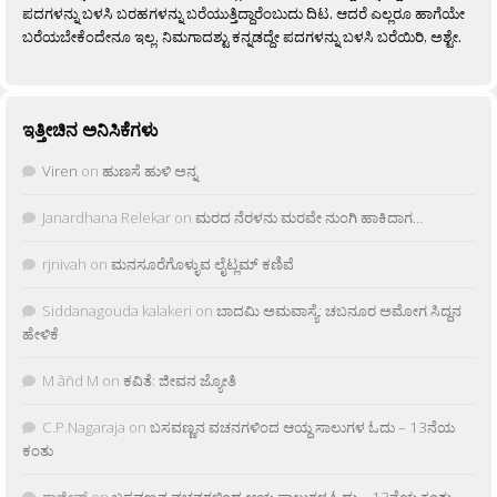
ಪದಗಳನ್ನು ಬಳಸಿ ಬರಹಗಳನ್ನು ಬರೆಯುತ್ತಿದ್ದಾರೆಂಬುದು ದಿಟ. ಆದರೆ ಎಲ್ಲರೂ ಹಾಗೆಯೇ
ಬರೆಯಬೇಕೆಂದೇನೂ ಇಲ್ಲ. ನಿಮಗಾದಶ್ಟು ಕನ್ನಡದ್ದೇ ಪದಗಳನ್ನು ಬಳಸಿ ಬರೆಯಿರಿ, ಅಶ್ಟೇ.
ಇತ್ತೀಚಿನ ಅನಿಸಿಕೆಗಳು
Viren
on
ಹುಣಸೆ ಹುಳಿ ಅನ್ನ
Janardhana Relekar
on
ಮರದ ನೆರಳನು ಮರವೇ ನುಂಗಿ ಹಾಕಿದಾಗ…
rjnivah
on
ಮನಸೂರೆಗೊಳ್ಳುವ ಲೈಟ್ಲಮ್ ಕಣಿವೆ
Siddanagouda kalakeri
on
ಬಾದಮಿ ಅಮವಾಸ್ಯೆ: ಚಬನೂರ ಅಮೋಗ ಸಿದ್ದನ
ಹೇಳಿಕೆ
M âñd M
on
ಕವಿತೆ: ಜೀವನ ಜ್ಯೋತಿ
C.P.Nagaraja
on
ಬಸವಣ್ಣನ ವಚನಗಳಿಂದ ಆಯ್ದ ಸಾಲುಗಳ ಓದು – 13ನೆಯ
ಕಂತು