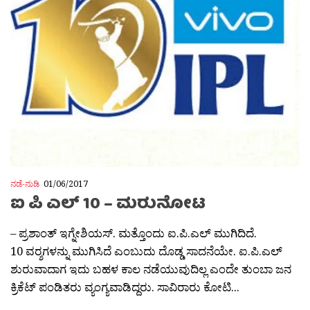
ನಡೆ-ನುಡಿ
01/06/2017
ಐ ಪಿ ಎಲ್ 10 – ಮರುನೋಟ
– ಪ್ರಶಾಂತ್ ಇಗ್ನೇಶಿಯಸ್. ಮತ್ತೊಂದು ಐ.ಪಿ.ಎಲ್ ಮುಗಿದಿದೆ.
10 ವರ‍್ಶಗಳನ್ನು ಮುಗಿಸಿದೆ ಎಂಬುದು ದೊಡ್ಡ ಸಾದನೆಯೇ. ಐ.ಪಿ.ಎಲ್
ಶುರುವಾದಾಗ ಇದು ಬಹಳ ಕಾಲ ನಡೆಯುವುದಿಲ್ಲ ಎಂದೇ ತುಂಬಾ ಜನ
ಕ್ರಿಕೆಟ್ ಪಂಡಿತರು ವ್ಯಂಗ್ಯವಾಡಿದ್ದರು. ಸಾವಿರಾರು ಕೋಟಿ...