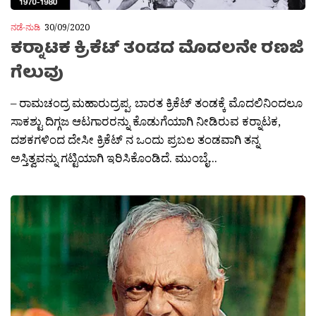
ನಡೆ-ನುಡಿ
30/09/2020
ಕರ‍್ನಾಟಕ ಕ್ರಿಕೆಟ್ ತಂಡದ ಮೊದಲನೇ ರಣಜಿ
ಗೆಲುವು
– ರಾಮಚಂದ್ರ ಮಹಾರುದ್ರಪ್ಪ. ಬಾರತ ಕ್ರಿಕೆಟ್ ತಂಡಕ್ಕೆ ಮೊದಲಿನಿಂದಲೂ
ಸಾಕಶ್ಟು ‪ದಿಗ್ಗಜ ಆಟಗಾರರನ್ನು ಕೊಡುಗೆಯಾಗಿ ನೀಡಿರುವ ಕರ‍್ನಾಟಕ,
ದಶಕಗಳಿಂದ ದೇಸೀ ಕ್ರಿಕೆಟ್ ನ ಒಂದು ಪ್ರಬಲ ತಂಡವಾಗಿ ತನ್ನ
ಅಸ್ತಿತ್ವವನ್ನು ಗಟ್ಟಿಯಾಗಿ ಇರಿಸಿಕೊಂಡಿದೆ. ಮುಂಬೈ...