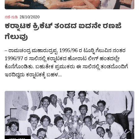
ನಡೆ-ನುಡಿ
28/10/2020
ಕರ‍್ನಾಟಕ ಕ್ರಿಕೆಟ್ ತಂಡದ ಐದನೇ ರಣಜಿ
ಗೆಲುವು
– ರಾಮಚಂದ್ರ ಮಹಾರುದ್ರಪ್ಪ. 1995/96 ರ ಟೂರ‍್ನಿ ಗೆಲುವಿನ ನಂತರ
1996/97 ರ ಸಾಲಿನಲ್ಲಿ ಕರ‍್ನಾಟಕದ ಹೋರಾಟ ಲೀಗ್ ಹಂತದಲ್ಲೇ
ಕೊನೆಗೊಂಡಿತು. ಬಹುತೇಕ ಪ್ರಮುಕರು ಈ ಸಾಲಿನಲ್ಲಿ ತಂಡದೊಂದಿಗೆ
ಇರದಿದ್ದದು ಕರ‍್ನಾಟಕಕ್ಕೆ ಬಹಳ...