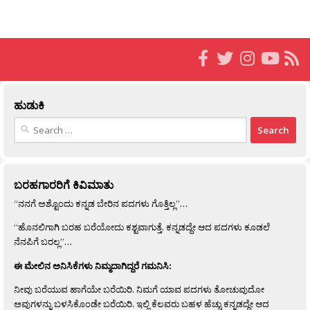
ಹುಡುಕಿ
Search
for:
ಬರಹಗಾರರಿಗೆ ಕಿವಿಮಾತು
“ನನಗೆ ಅಶ್ಟೊಂದು ಕನ್ನಡ ಬೇರಿನ ಪದಗಳು ಗೊತ್ತಿಲ್ಲ”…
“ಹೊನಲಿಗಾಗಿ ಬರಹ ಬರೆಯೋದು ಕಶ್ಟವಾಗುತ್ತೆ. ಕನ್ನಡದ್ದೇ ಆದ ಪದಗಳು ಕೂಡಲೆ
ನೆನಪಿಗೆ ಬರಲ್ಲ”…
ಈ ಮೇಲಿನ ಅನಿಸಿಕೆಗಳು ನಿಮ್ಮದಾಗಿದ್ದರೆ ಗಮನಿಸಿ:
ನೀವು ಬರೆಯುವ ಹಾಗೆಯೇ ಬರೆಯಿರಿ. ನಿಮಗೆ ಯಾವ ಪದಗಳು ತೋಚುವುದೋ
ಅವುಗಳನ್ನು ಬಳಸಿಕೊಂಡೇ ಬರೆಯಿರಿ. ಇಲ್ಲಿ ಕೆಲವರು ಬಹಳ ಹೆಚ್ಚು ಕನ್ನಡದ್ದೇ ಆದ