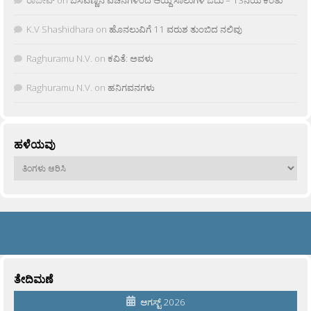
ರಾಜೀವ್
on
ಬಸವಣ್ಣನ ವಚನಗಳಿಂದ ಆಯ್ದ ಸಾಲುಗಳ ಓದು – 13ನೆಯ ಕಂತು
K.V Shashidhara
on
ಹೊನಲುವಿಗೆ 11 ವರುಶ ತುಂಬಿದ ನಲಿವು
Raghuramu N.V.
on
ಕವಿತೆ: ಅವಳು
Raghuramu N.V.
on
ಹನಿಗವನಗಳು
ಹಳೆಯವು
ಹಳೆಯವು
ತೇದಿಮಣೆ
ಆಗಸ್ಟ್ 2026