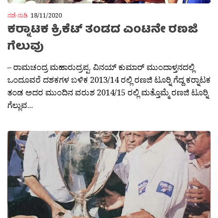
ನಡೆ-ನುಡಿ
18/11/2020
ಕರ‍್ನಾಟಕ ಕ್ರಿಕೆಟ್ ತಂಡದ ಎಂಟನೇ ರಣಜಿ
ಗೆಲುವು
– ರಾಮಚಂದ್ರ ಮಹಾರುದ್ರಪ್ಪ. ವಿನಯ್ ಕುಮಾರ್ ಮುಂದಾಳ್ತನದಲ್ಲಿ
ಒಂದೂವರೆ ದಶಕಗಳ ಬಳಿಕ 2013/14 ರಲ್ಲಿ ರಣಜಿ ಟೂರ‍್ನಿ ಗೆದ್ದ ಕರ‍್ನಾಟಕ
ತಂಡ ಅದರ ಮುಂದಿನ ವರುಶ 2014/15 ರಲ್ಲಿ ಮತ್ತೊಮ್ಮೆ ರಣಜಿ ಟೂರ‍್ನಿ
ಗೆಲ್ಲುವ...