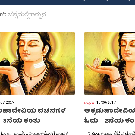
ಾಗ್:
ಚೆನ್ನಮಲ್ಲಿಕಾರ‍್ಜುನ
/07/2017
ನಲ್ಬರಹ
19/06/2017
ಕಮಹಾದೇವಿಯ ವಚನಗಳ
ಅಕ್ಕಮಹಾದೇವಿ
– 3ನೆಯ ಕಂತು
ಓದು – 2ನೆಯ ಕಂ
ನಾಗರಾಜ. ಪಂಚೇಂದ್ರಿಯಂಗಳೊಳಗೆ ಒಂದಕ್ಕೆ
– ಸಿ.ಪಿ.ನಾಗರಾಜ. ಬೆಟ್ಟದ 