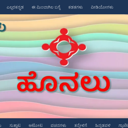
ಎಲ್ಲರಕನ್ನಡ
ಈ ಮಿಂಬಾಗಿಲ ಬಗ್ಗೆ
ಕಡತಗಳು
ವೀಡಿಯೋಗಳು
ು
ಸುತ್ತಾಟ
ಆಟೋಟ
ವಚನಗಳು
ತನ್ನೇಳಿಗೆ
ಹಿನ್ನಡವಳಿ
ಗ್ಯಾಜೆ