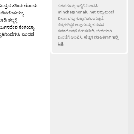
ಸಮುದ್ರದ ತಡಿಯಲೊಂದು
ಬರಹಗಳನ್ನು ಇಲ್ಲಿಗೆ ಮಿಂಚಿಸಿ:
minche@honalu.net
ನಿಮ್ಮ ಮಿಂಚೆ
ಜಿದಡೆಂತಯ್ಯಾ.
ವಿಳಾಸವನ್ನು ಗುಟ್ಟಾಗಿಡಲಾಗುತ್ತದೆ.
ಶಬ್ದಕ್ಕೆ
ಚಿತ್ರಗಳಿದ್ದರೆ ಅವುಗಳನ್ನು ಬರಹದ
ಕಾರ್ಜುನದೇವ ಕೇಳಯ್ಯಾ
ಕಡತದೊಡನೆ ಸೇರಿಸಬೇಡಿ, ಬೇರೆಯಾಗಿ
ುತಿನಿಂದೆಗಳು ಬಂದಡೆ
ಮಿಂಚೆಗೆ ಅಂಟಿಸಿ. ಹೆಚ್ಚಿನ ಮಾಹಿತಿಗಾಗಿ
ಇಲ್ಲಿ
ಒತ್ತಿ
.