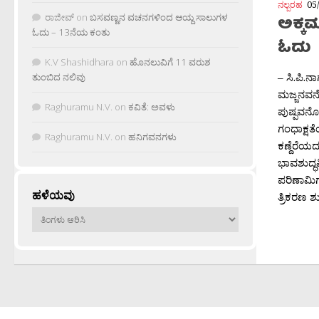
ನಲ್ಬರಹ
05
ರಾಜೀವ್
on
ಬಸವಣ್ಣನ ವಚನಗಳಿಂದ ಆಯ್ದ ಸಾಲುಗಳ
ಅಕ್
ಓದು – 13ನೆಯ ಕಂತು
ಓದು
K.V Shashidhara
on
ಹೊನಲುವಿಗೆ 11 ವರುಶ
– ಸಿ.ಪಿ.
ತುಂಬಿದ ನಲಿವು
ಮಜ್ಜನವನ
Raghuramu N.V.
on
ಕವಿತೆ: ಅವಳು
ಪುಷ್ಪವನೊ
ಗಂಧಾಕ್ಷತ
Raghuramu N.V.
on
ಹನಿಗವನಗಳು
ಕಣ್ದೆರೆಯ
ಭಾವಶುದ್ಧ
ಪರಿಣಾಮಿಗ
ಹಳೆಯವು
ತ್ರಿಕರಣ ಶುದ
ಹಳೆಯವು