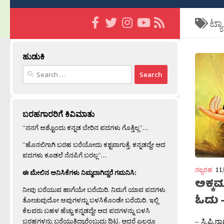
ಟ್ಯ
ಹುಡುಕಿ
Search
for:
ಬರಹಗಾರರಿಗೆ ಕಿವಿಮಾತು
“ನನಗೆ ಅಶ್ಟೊಂದು ಕನ್ನಡ ಬೇರಿನ ಪದಗಳು ಗೊತ್ತಿಲ್ಲ”…
“ಹೊನಲಿಗಾಗಿ ಬರಹ ಬರೆಯೋದು ಕಶ್ಟವಾಗುತ್ತೆ. ಕನ್ನಡದ್ದೇ ಆದ
ಪದಗಳು ಕೂಡಲೆ ನೆನಪಿಗೆ ಬರಲ್ಲ”…
ನಲ್ಬರಹ
11
ಈ ಮೇಲಿನ ಅನಿಸಿಕೆಗಳು ನಿಮ್ಮದಾಗಿದ್ದರೆ ಗಮನಿಸಿ:
ಅಕ್
ನೀವು ಬರೆಯುವ ಹಾಗೆಯೇ ಬರೆಯಿರಿ. ನಿಮಗೆ ಯಾವ ಪದಗಳು
ಓದು 
ತೋಚುವುದೋ ಅವುಗಳನ್ನು ಬಳಸಿಕೊಂಡೇ ಬರೆಯಿರಿ. ಇಲ್ಲಿ
ಕೆಲವರು ಬಹಳ ಹೆಚ್ಚು ಕನ್ನಡದ್ದೇ ಆದ ಪದಗಳನ್ನು ಬಳಸಿ
– ಸಿ.ಪಿ.
ಬರಹಗಳನ್ನು ಬರೆಯುತ್ತಿದ್ದಾರೆಂಬುದು ದಿಟ. ಆದರೆ ಎಲ್ಲರೂ