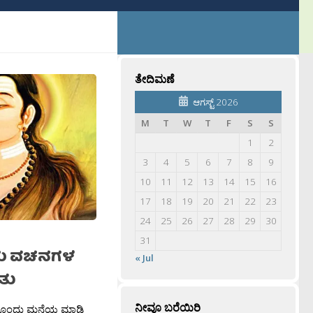
ತೇದಿಮಣೆ
ಆಗಸ್ಟ್ 2026
M
T
W
T
F
S
S
1
2
3
4
5
6
7
8
9
10
11
12
13
14
15
16
17
18
19
20
21
22
23
24
25
26
27
28
29
30
31
ಯ ವಚನಗಳ
« Jul
ತು
ನೀವೂ ಬರೆಯಿರಿ
ಮೇಲೊಂದು ಮನೆಯ ಮಾಡಿ