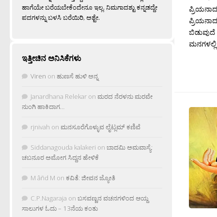
ಹಾಗೆಯೇ ಬರೆಯಬೇಕೆಂದೇನೂ ಇಲ್ಲ. ನಿಮಗಾದಶ್ಟು ಕನ್ನಡದ್ದೇ
ಪ್ರಿಯನಾದ
ಪದಗಳನ್ನು ಬಳಸಿ ಬರೆಯಿರಿ, ಅಶ್ಟೇ.
ಪ್ರಿಯನಾ
ಬಿಡುವುದೆ
ಮನಗಳಲ್ಲಿ
ಇತ್ತೀಚಿನ ಅನಿಸಿಕೆಗಳು
Viren
on
ಹುಣಸೆ ಹುಳಿ ಅನ್ನ
Janardhana Relekar
on
ಮರದ ನೆರಳನು ಮರವೇ
ನುಂಗಿ ಹಾಕಿದಾಗ…
rjnivah
on
ಮನಸೂರೆಗೊಳ್ಳುವ ಲೈಟ್ಲಮ್ ಕಣಿವೆ
Siddanagouda kalakeri
on
ಬಾದಮಿ ಅಮವಾಸ್ಯೆ:
ಚಬನೂರ ಅಮೋಗ ಸಿದ್ದನ ಹೇಳಿಕೆ
M âñd M
on
ಕವಿತೆ: ಜೀವನ ಜ್ಯೋತಿ
C.P.Nagaraja
on
ಬಸವಣ್ಣನ ವಚನಗಳಿಂದ ಆಯ್ದ
ಸಾಲುಗಳ ಓದು – 13ನೆಯ ಕಂತು