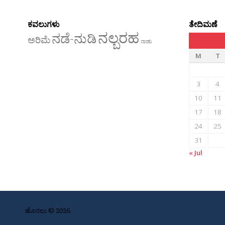
ಕವಲುಗಳು
ತೇದಿಮಣೆ
ನಲ್ಬರಹ
ನಡೆ-ನುಡಿ
ಅರಿಮೆ
ನಾಡು
M
T
3
4
10
11
17
18
24
25
31
« Jul
ಹೊನಲು © 2026.