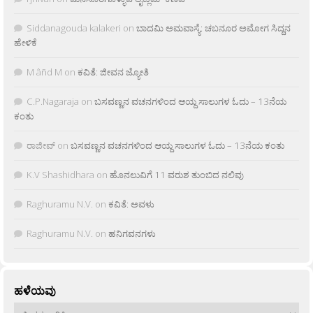
Siddanagouda kalakeri
on
ಬಾದಮಿ ಅಮವಾಸ್ಯೆ: ಚಬನೂರ ಅಮೋಗ ಸಿದ್ದನ
ಹೇಳಿಕೆ
M âñd M
on
ಕವಿತೆ: ಜೀವನ ಜ್ಯೋತಿ
C.P.Nagaraja
on
ಬಸವಣ್ಣನ ವಚನಗಳಿಂದ ಆಯ್ದ ಸಾಲುಗಳ ಓದು – 13ನೆಯ
ಕಂತು
ರಾಜೀವ್
on
ಬಸವಣ್ಣನ ವಚನಗಳಿಂದ ಆಯ್ದ ಸಾಲುಗಳ ಓದು – 13ನೆಯ ಕಂತು
K.V Shashidhara
on
ಹೊನಲುವಿಗೆ 11 ವರುಶ ತುಂಬಿದ ನಲಿವು
Raghuramu N.V.
on
ಕವಿತೆ: ಅವಳು
Raghuramu N.V.
on
ಹನಿಗವನಗಳು
ಹಳೆಯವು
ಹಳೆಯವು