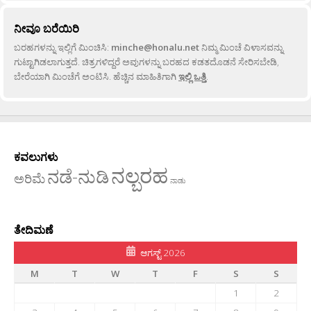
ನೀವೂ ಬರೆಯಿರಿ
ಬರಹಗಳನ್ನು ಇಲ್ಲಿಗೆ ಮಿಂಚಿಸಿ:
minche@honalu.net
ನಿಮ್ಮ ಮಿಂಚೆ ವಿಳಾಸವನ್ನು
ಗುಟ್ಟಾಗಿಡಲಾಗುತ್ತದೆ. ಚಿತ್ರಗಳಿದ್ದರೆ ಅವುಗಳನ್ನು ಬರಹದ ಕಡತದೊಡನೆ ಸೇರಿಸಬೇಡಿ,
ಬೇರೆಯಾಗಿ ಮಿಂಚೆಗೆ ಅಂಟಿಸಿ. ಹೆಚ್ಚಿನ ಮಾಹಿತಿಗಾಗಿ
ಇಲ್ಲಿ ಒತ್ತಿ
.
ಕವಲುಗಳು
ನಲ್ಬರಹ
ನಡೆ-ನುಡಿ
ಅರಿಮೆ
ನಾಡು
ತೇದಿಮಣೆ
ಆಗಸ್ಟ್ 2026
M
T
W
T
F
S
S
1
2