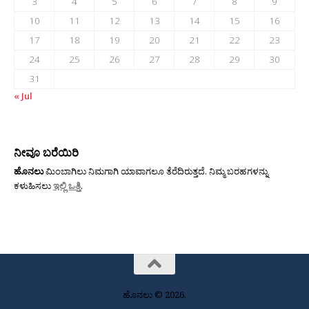
3
4
5
6
7
8
9
10
11
12
13
14
15
16
17
18
19
20
21
22
23
24
25
26
27
28
29
30
31
« Jul
ನೀವೂ ಬರೆಯಿರಿ
ಹೊನಲು
ಮಿಂಬಾಗಿಲು ನಿಮಗಾಗಿ ಯಾವಾಗಲೂ ತೆರೆದಿರುತ್ತದೆ. ನಿಮ್ಮ ಬರಹಗಳನ್ನು
ಕಳುಹಿಸಲು
ಇಲ್ಲಿ ಒತ್ತಿ
.
ಹೊನಲು © 2026.