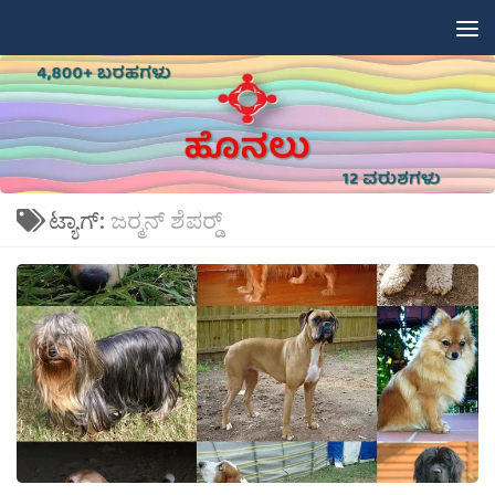
Skip to content
ಟ್ಯಾಗ್:
ಜರ‍್ಮನ್ ಶೆಪರ‍್ಡ್