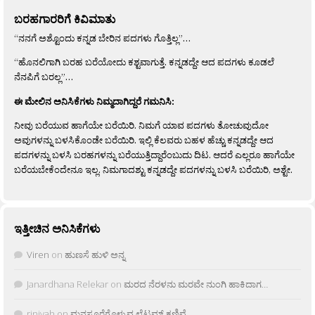
ಬರಹಗಾರರಿಗೆ ಕಿವಿಮಾತು
“ನನಗೆ ಅಶ್ಟೊಂದು ಕನ್ನಡ ಬೇರಿನ ಪದಗಳು ಗೊತ್ತಿಲ್ಲ”…
“ಹೊನಲಿಗಾಗಿ ಬರಹ ಬರೆಯೋದು ಕಶ್ಟವಾಗುತ್ತೆ. ಕನ್ನಡದ್ದೇ ಆದ ಪದಗಳು ಕೂಡಲೆ
ನೆನಪಿಗೆ ಬರಲ್ಲ”…
ಈ ಮೇಲಿನ ಅನಿಸಿಕೆಗಳು ನಿಮ್ಮದಾಗಿದ್ದರೆ ಗಮನಿಸಿ:
ನೀವು ಬರೆಯುವ ಹಾಗೆಯೇ ಬರೆಯಿರಿ. ನಿಮಗೆ ಯಾವ ಪದಗಳು ತೋಚುವುದೋ
ಅವುಗಳನ್ನು ಬಳಸಿಕೊಂಡೇ ಬರೆಯಿರಿ. ಇಲ್ಲಿ ಕೆಲವರು ಬಹಳ ಹೆಚ್ಚು ಕನ್ನಡದ್ದೇ ಆದ
ಪದಗಳನ್ನು ಬಳಸಿ ಬರಹಗಳನ್ನು ಬರೆಯುತ್ತಿದ್ದಾರೆಂಬುದು ದಿಟ. ಆದರೆ ಎಲ್ಲರೂ ಹಾಗೆಯೇ
ಬರೆಯಬೇಕೆಂದೇನೂ ಇಲ್ಲ. ನಿಮಗಾದಶ್ಟು ಕನ್ನಡದ್ದೇ ಪದಗಳನ್ನು ಬಳಸಿ ಬರೆಯಿರಿ, ಅಶ್ಟೇ.
ಇತ್ತೀಚಿನ ಅನಿಸಿಕೆಗಳು
Viren
on
ಹುಣಸೆ ಹುಳಿ ಅನ್ನ
Janardhana Relekar
on
ಮರದ ನೆರಳನು ಮರವೇ ನುಂಗಿ ಹಾಕಿದಾಗ…
rjnivah
on
ಮನಸೂರೆಗೊಳ್ಳುವ ಲೈಟ್ಲಮ್ ಕಣಿವೆ