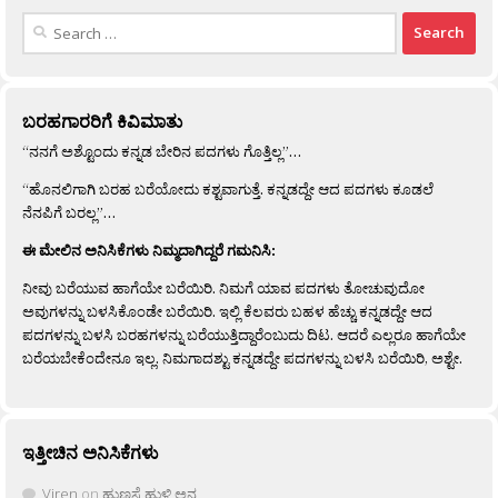
Search
for:
ಬರಹಗಾರರಿಗೆ ಕಿವಿಮಾತು
“ನನಗೆ ಅಶ್ಟೊಂದು ಕನ್ನಡ ಬೇರಿನ ಪದಗಳು ಗೊತ್ತಿಲ್ಲ”…
“ಹೊನಲಿಗಾಗಿ ಬರಹ ಬರೆಯೋದು ಕಶ್ಟವಾಗುತ್ತೆ. ಕನ್ನಡದ್ದೇ ಆದ ಪದಗಳು ಕೂಡಲೆ
ನೆನಪಿಗೆ ಬರಲ್ಲ”…
ಈ ಮೇಲಿನ ಅನಿಸಿಕೆಗಳು ನಿಮ್ಮದಾಗಿದ್ದರೆ ಗಮನಿಸಿ:
ನೀವು ಬರೆಯುವ ಹಾಗೆಯೇ ಬರೆಯಿರಿ. ನಿಮಗೆ ಯಾವ ಪದಗಳು ತೋಚುವುದೋ
ಅವುಗಳನ್ನು ಬಳಸಿಕೊಂಡೇ ಬರೆಯಿರಿ. ಇಲ್ಲಿ ಕೆಲವರು ಬಹಳ ಹೆಚ್ಚು ಕನ್ನಡದ್ದೇ ಆದ
ಪದಗಳನ್ನು ಬಳಸಿ ಬರಹಗಳನ್ನು ಬರೆಯುತ್ತಿದ್ದಾರೆಂಬುದು ದಿಟ. ಆದರೆ ಎಲ್ಲರೂ ಹಾಗೆಯೇ
ಬರೆಯಬೇಕೆಂದೇನೂ ಇಲ್ಲ. ನಿಮಗಾದಶ್ಟು ಕನ್ನಡದ್ದೇ ಪದಗಳನ್ನು ಬಳಸಿ ಬರೆಯಿರಿ, ಅಶ್ಟೇ.
ಇತ್ತೀಚಿನ ಅನಿಸಿಕೆಗಳು
Viren
on
ಹುಣಸೆ ಹುಳಿ ಅನ್ನ