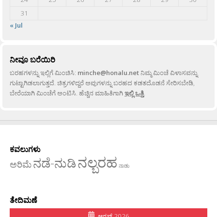
31
« Jul
ನೀವೂ ಬರೆಯಿರಿ
ಬರಹಗಳನ್ನು ಇಲ್ಲಿಗೆ ಮಿಂಚಿಸಿ:
minche@honalu.net
ನಿಮ್ಮ ಮಿಂಚೆ ವಿಳಾಸವನ್ನು
ಗುಟ್ಟಾಗಿಡಲಾಗುತ್ತದೆ. ಚಿತ್ರಗಳಿದ್ದರೆ ಅವುಗಳನ್ನು ಬರಹದ ಕಡತದೊಡನೆ ಸೇರಿಸಬೇಡಿ,
ಬೇರೆಯಾಗಿ ಮಿಂಚೆಗೆ ಅಂಟಿಸಿ. ಹೆಚ್ಚಿನ ಮಾಹಿತಿಗಾಗಿ
ಇಲ್ಲಿ ಒತ್ತಿ
.
ಕವಲುಗಳು
ನಲ್ಬರಹ
ನಡೆ-ನುಡಿ
ಅರಿಮೆ
ನಾಡು
ತೇದಿಮಣೆ
ಆಗಸ್ಟ್ 2026