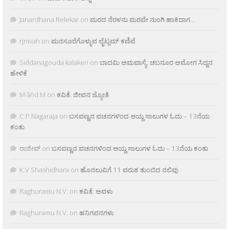
Janardhana Relekar
on
ಮರದ ನೆರಳನು ಮರವೇ ನುಂಗಿ ಹಾಕಿದಾಗ…
rjnivah
on
ಮನಸೂರೆಗೊಳ್ಳುವ ಲೈಟ್ಲಮ್ ಕಣಿವೆ
Siddanagouda kalakeri
on
ಬಾದಮಿ ಅಮವಾಸ್ಯೆ: ಚಬನೂರ ಅಮೋಗ ಸಿದ್ದನ
ಹೇಳಿಕೆ
M âñd M
on
ಕವಿತೆ: ಜೀವನ ಜ್ಯೋತಿ
C.P.Nagaraja
on
ಬಸವಣ್ಣನ ವಚನಗಳಿಂದ ಆಯ್ದ ಸಾಲುಗಳ ಓದು – 13ನೆಯ
ಕಂತು
ರಾಜೀವ್
on
ಬಸವಣ್ಣನ ವಚನಗಳಿಂದ ಆಯ್ದ ಸಾಲುಗಳ ಓದು – 13ನೆಯ ಕಂತು
K.V Shashidhara
on
ಹೊನಲುವಿಗೆ 11 ವರುಶ ತುಂಬಿದ ನಲಿವು
Raghuramu N.V.
on
ಕವಿತೆ: ಅವಳು
Raghuramu N.V.
on
ಹನಿಗವನಗಳು