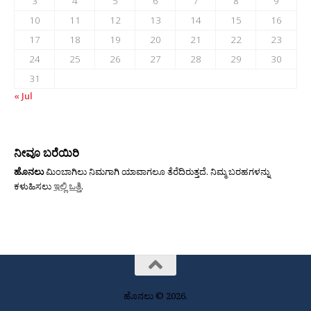
3
4
5
6
7
8
9
10
11
12
13
14
15
16
17
18
19
20
21
22
23
24
25
26
27
28
29
30
31
« Jul
ನೀವೂ ಬರೆಯಿರಿ
ಹೊನಲು
ಮಿಂಬಾಗಿಲು ನಿಮಗಾಗಿ ಯಾವಾಗಲೂ ತೆರೆದಿರುತ್ತದೆ. ನಿಮ್ಮ ಬರಹಗಳನ್ನು
ಕಳುಹಿಸಲು
ಇಲ್ಲಿ ಒತ್ತಿ
.
ಹೊನಲು © 2026.