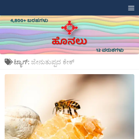
Skip to content
ಟ್ಯಾಗ್:
ಜೇನುತುಪ್ಪದ ಕೇಕ್