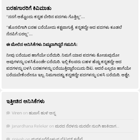
ಬರಹಗಾರರಿಗೆ ಕಿವಿಮಾತು
“ನನಗೆ ಅಶ್ಟೊಂದು ಕನ್ನಡ ಬೇರಿನ ಪದಗಳು ಗೊತ್ತಿಲ್ಲ”…
“ಹೊನಲಿಗಾಗಿ ಬರಹ ಬರೆಯೋದು ಕಶ್ಟವಾಗುತ್ತೆ. ಕನ್ನಡದ್ದೇ ಆದ ಪದಗಳು ಕೂಡಲೆ
ನೆನಪಿಗೆ ಬರಲ್ಲ”…
ಈ ಮೇಲಿನ ಅನಿಸಿಕೆಗಳು ನಿಮ್ಮದಾಗಿದ್ದರೆ ಗಮನಿಸಿ:
ನೀವು ಬರೆಯುವ ಹಾಗೆಯೇ ಬರೆಯಿರಿ. ನಿಮಗೆ ಯಾವ ಪದಗಳು ತೋಚುವುದೋ
ಅವುಗಳನ್ನು ಬಳಸಿಕೊಂಡೇ ಬರೆಯಿರಿ. ಇಲ್ಲಿ ಕೆಲವರು ಬಹಳ ಹೆಚ್ಚು ಕನ್ನಡದ್ದೇ ಆದ
ಪದಗಳನ್ನು ಬಳಸಿ ಬರಹಗಳನ್ನು ಬರೆಯುತ್ತಿದ್ದಾರೆಂಬುದು ದಿಟ. ಆದರೆ ಎಲ್ಲರೂ ಹಾಗೆಯೇ
ಬರೆಯಬೇಕೆಂದೇನೂ ಇಲ್ಲ. ನಿಮಗಾದಶ್ಟು ಕನ್ನಡದ್ದೇ ಪದಗಳನ್ನು ಬಳಸಿ ಬರೆಯಿರಿ, ಅಶ್ಟೇ.
ಇತ್ತೀಚಿನ ಅನಿಸಿಕೆಗಳು
Viren
on
ಹುಣಸೆ ಹುಳಿ ಅನ್ನ
Janardhana Relekar
on
ಮರದ ನೆರಳನು ಮರವೇ ನುಂಗಿ ಹಾಕಿದಾಗ…
rjnivah
on
ಮನಸೂರೆಗೊಳ್ಳುವ ಲೈಟ್ಲಮ್ ಕಣಿವೆ