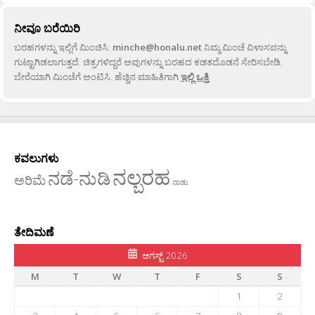
ನೀವೂ ಬರೆಯಿರಿ
ಬರಹಗಳನ್ನು ಇಲ್ಲಿಗೆ ಮಿಂಚಿಸಿ:
minche@honalu.net
ನಿಮ್ಮ ಮಿಂಚೆ ವಿಳಾಸವನ್ನು
ಗುಟ್ಟಾಗಿಡಲಾಗುತ್ತದೆ. ಚಿತ್ರಗಳಿದ್ದರೆ ಅವುಗಳನ್ನು ಬರಹದ ಕಡತದೊಡನೆ ಸೇರಿಸಬೇಡಿ,
ಬೇರೆಯಾಗಿ ಮಿಂಚೆಗೆ ಅಂಟಿಸಿ. ಹೆಚ್ಚಿನ ಮಾಹಿತಿಗಾಗಿ
ಇಲ್ಲಿ ಒತ್ತಿ
.
ಕವಲುಗಳು
ನಲ್ಬರಹ
ನಡೆ-ನುಡಿ
ಅರಿಮೆ
ನಾಡು
ತೇದಿಮಣೆ
ಆಗಸ್ಟ್ 2026
M
T
W
T
F
S
S
1
2