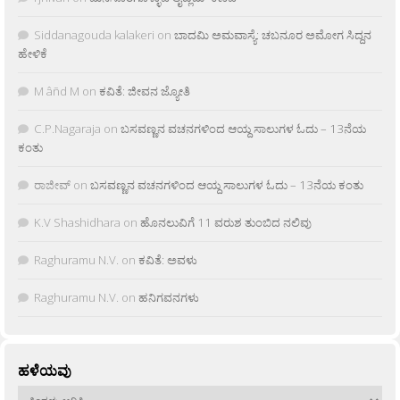
Siddanagouda kalakeri
on
ಬಾದಮಿ ಅಮವಾಸ್ಯೆ: ಚಬನೂರ ಅಮೋಗ ಸಿದ್ದನ
ಹೇಳಿಕೆ
M âñd M
on
ಕವಿತೆ: ಜೀವನ ಜ್ಯೋತಿ
C.P.Nagaraja
on
ಬಸವಣ್ಣನ ವಚನಗಳಿಂದ ಆಯ್ದ ಸಾಲುಗಳ ಓದು – 13ನೆಯ
ಕಂತು
ರಾಜೀವ್
on
ಬಸವಣ್ಣನ ವಚನಗಳಿಂದ ಆಯ್ದ ಸಾಲುಗಳ ಓದು – 13ನೆಯ ಕಂತು
K.V Shashidhara
on
ಹೊನಲುವಿಗೆ 11 ವರುಶ ತುಂಬಿದ ನಲಿವು
Raghuramu N.V.
on
ಕವಿತೆ: ಅವಳು
Raghuramu N.V.
on
ಹನಿಗವನಗಳು
ಹಳೆಯವು
ಹಳೆಯವು