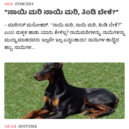
ಅರಿಮೆ
07/06/2019
“ನಾಯಿ ಮರಿ ನಾಯಿ ಮರಿ, ತಿಂಡಿ ಬೇಕೆ?”
– ಮಾರಿಸನ್ ಮನೋಹರ್. “ನಾಯಿ ಮರಿ, ನಾಯಿ ಮರಿ, ತಿಂಡಿ ಬೇಕೆ?”
ಎಂಬ ಮಕ್ಕಳ ಹಾಡು ಯಾರು ಕೇಳಿಲ್ಲ? ನಾಯಿಮರಿಗಳನ್ನು, ನಾಯಿಗಳನ್ನು
ಮುದ್ದು ಮಾಡದವರು ಇಲ್ಲವೇ ಇಲ್ಲ ಎನ್ನಬಹುದು! ನಾಯಿಗಳ ಹುಟ್ಟಿದ
ಹಬ್ಬ, ನಾಯಿಗಳ...
ನಡೆ-ನುಡಿ
26/07/2018