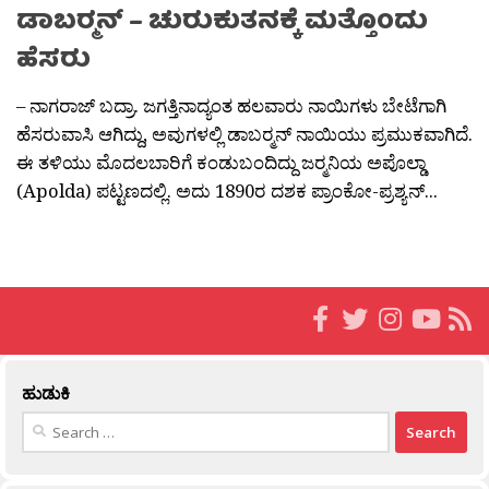
ಡಾಬರ್‍ಮನ್ – ಚುರುಕುತನಕ್ಕೆ ಮತ್ತೊಂದು
ಹೆಸರು
– ನಾಗರಾಜ್ ಬದ್ರಾ. ಜಗತ್ತಿನಾದ್ಯಂತ ಹಲವಾರು ನಾಯಿಗಳು ಬೇಟೆಗಾಗಿ
ಹೆಸರುವಾಸಿ ಆಗಿದ್ದು, ಅವುಗಳಲ್ಲಿ ಡಾಬರ‍್ಮನ್‍‍ ನಾಯಿಯು ಪ್ರಮುಕವಾಗಿದೆ.
ಈ ತಳಿಯು ಮೊದಲಬಾರಿಗೆ ಕಂಡುಬಂದಿದ್ದು ಜರ‍್ಮನಿಯ ಅಪೊಲ್ಡಾ
(Apolda) ಪಟ್ಟಣದಲ್ಲಿ. ಅದು 1890ರ ದಶಕ ಪ್ರಾಂಕೋ-ಪ್ರಶ್ಯನ್...
ಹುಡುಕಿ
Search
for: