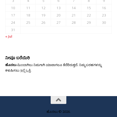
3
4
5
6
7
8
9
10
11
12
13
14
15
16
17
18
19
20
21
22
23
24
25
26
27
28
29
30
31
« Jul
ನೀವೂ ಬರೆಯಿರಿ
ಹೊನಲು
ಮಿಂಬಾಗಿಲು ನಿಮಗಾಗಿ ಯಾವಾಗಲೂ ತೆರೆದಿರುತ್ತದೆ. ನಿಮ್ಮ ಬರಹಗಳನ್ನು
ಕಳುಹಿಸಲು
ಇಲ್ಲಿ ಒತ್ತಿ
.
ಹೊನಲು © 2026.