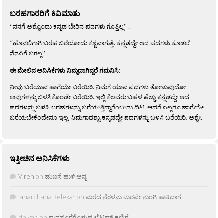
ಬರಹಗಾರರಿಗೆ ಕಿವಿಮಾತು
“ನನಗೆ ಅಶ್ಟೊಂದು ಕನ್ನಡ ಬೇರಿನ ಪದಗಳು ಗೊತ್ತಿಲ್ಲ”…
“ಹೊನಲಿಗಾಗಿ ಬರಹ ಬರೆಯೋದು ಕಶ್ಟವಾಗುತ್ತೆ. ಕನ್ನಡದ್ದೇ ಆದ ಪದಗಳು ಕೂಡಲೆ
ನೆನಪಿಗೆ ಬರಲ್ಲ”…
ಈ ಮೇಲಿನ ಅನಿಸಿಕೆಗಳು ನಿಮ್ಮದಾಗಿದ್ದರೆ ಗಮನಿಸಿ:
ನೀವು ಬರೆಯುವ ಹಾಗೆಯೇ ಬರೆಯಿರಿ. ನಿಮಗೆ ಯಾವ ಪದಗಳು ತೋಚುವುದೋ
ಅವುಗಳನ್ನು ಬಳಸಿಕೊಂಡೇ ಬರೆಯಿರಿ. ಇಲ್ಲಿ ಕೆಲವರು ಬಹಳ ಹೆಚ್ಚು ಕನ್ನಡದ್ದೇ ಆದ
ಪದಗಳನ್ನು ಬಳಸಿ ಬರಹಗಳನ್ನು ಬರೆಯುತ್ತಿದ್ದಾರೆಂಬುದು ದಿಟ. ಆದರೆ ಎಲ್ಲರೂ ಹಾಗೆಯೇ
ಬರೆಯಬೇಕೆಂದೇನೂ ಇಲ್ಲ. ನಿಮಗಾದಶ್ಟು ಕನ್ನಡದ್ದೇ ಪದಗಳನ್ನು ಬಳಸಿ ಬರೆಯಿರಿ, ಅಶ್ಟೇ.
ಇತ್ತೀಚಿನ ಅನಿಸಿಕೆಗಳು
Viren
on
ಹುಣಸೆ ಹುಳಿ ಅನ್ನ
Janardhana Relekar
on
ಮರದ ನೆರಳನು ಮರವೇ ನುಂಗಿ ಹಾಕಿದಾಗ…
rjnivah
on
ಮನಸೂರೆಗೊಳ್ಳುವ ಲೈಟ್ಲಮ್ ಕಣಿವೆ