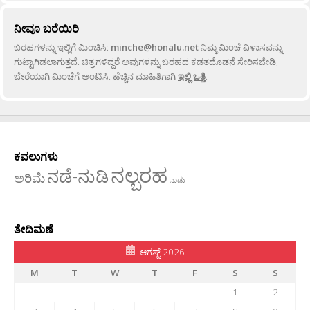
ನೀವೂ ಬರೆಯಿರಿ
ಬರಹಗಳನ್ನು ಇಲ್ಲಿಗೆ ಮಿಂಚಿಸಿ:
minche@honalu.net
ನಿಮ್ಮ ಮಿಂಚೆ ವಿಳಾಸವನ್ನು
ಗುಟ್ಟಾಗಿಡಲಾಗುತ್ತದೆ. ಚಿತ್ರಗಳಿದ್ದರೆ ಅವುಗಳನ್ನು ಬರಹದ ಕಡತದೊಡನೆ ಸೇರಿಸಬೇಡಿ,
ಬೇರೆಯಾಗಿ ಮಿಂಚೆಗೆ ಅಂಟಿಸಿ. ಹೆಚ್ಚಿನ ಮಾಹಿತಿಗಾಗಿ
ಇಲ್ಲಿ ಒತ್ತಿ
.
ಕವಲುಗಳು
ನಲ್ಬರಹ
ನಡೆ-ನುಡಿ
ಅರಿಮೆ
ನಾಡು
ತೇದಿಮಣೆ
ಆಗಸ್ಟ್ 2026
M
T
W
T
F
S
S
1
2