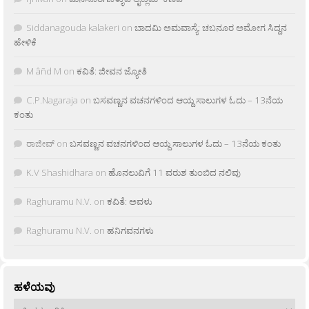
Siddanagouda kalakeri
on
ಬಾದಮಿ ಅಮವಾಸ್ಯೆ: ಚಬನೂರ ಅಮೋಗ ಸಿದ್ದನ
ಹೇಳಿಕೆ
M âñd M
on
ಕವಿತೆ: ಜೀವನ ಜ್ಯೋತಿ
C.P.Nagaraja
on
ಬಸವಣ್ಣನ ವಚನಗಳಿಂದ ಆಯ್ದ ಸಾಲುಗಳ ಓದು – 13ನೆಯ
ಕಂತು
ರಾಜೀವ್
on
ಬಸವಣ್ಣನ ವಚನಗಳಿಂದ ಆಯ್ದ ಸಾಲುಗಳ ಓದು – 13ನೆಯ ಕಂತು
K.V Shashidhara
on
ಹೊನಲುವಿಗೆ 11 ವರುಶ ತುಂಬಿದ ನಲಿವು
Raghuramu N.V.
on
ಕವಿತೆ: ಅವಳು
Raghuramu N.V.
on
ಹನಿಗವನಗಳು
ಹಳೆಯವು
ಹಳೆಯವು