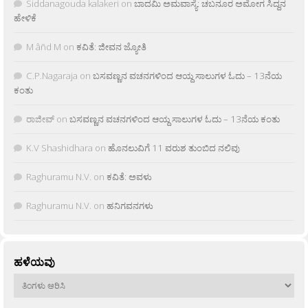
Siddanagouda kalakeri
on
ಬಾದಮಿ ಅಮವಾಸ್ಯೆ: ಚಬನೂರ ಅಮೋಗ ಸಿದ್ದನ
ಹೇಳಿಕೆ
M âñd M
on
ಕವಿತೆ: ಜೀವನ ಜ್ಯೋತಿ
C.P.Nagaraja
on
ಬಸವಣ್ಣನ ವಚನಗಳಿಂದ ಆಯ್ದ ಸಾಲುಗಳ ಓದು – 13ನೆಯ
ಕಂತು
ರಾಜೀವ್
on
ಬಸವಣ್ಣನ ವಚನಗಳಿಂದ ಆಯ್ದ ಸಾಲುಗಳ ಓದು – 13ನೆಯ ಕಂತು
K.V Shashidhara
on
ಹೊನಲುವಿಗೆ 11 ವರುಶ ತುಂಬಿದ ನಲಿವು
Raghuramu N.V.
on
ಕವಿತೆ: ಅವಳು
Raghuramu N.V.
on
ಹನಿಗವನಗಳು
ಹಳೆಯವು
ಹಳೆಯವು