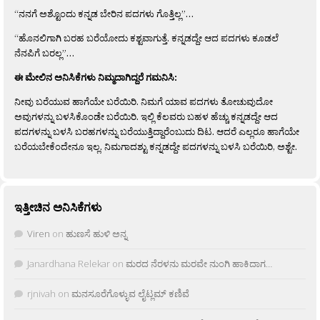
“ನನಗೆ ಅಶ್ಟೊಂದು ಕನ್ನಡ ಬೇರಿನ ಪದಗಳು ಗೊತ್ತಿಲ್ಲ”…
“ಹೊನಲಿಗಾಗಿ ಬರಹ ಬರೆಯೋದು ಕಶ್ಟವಾಗುತ್ತೆ. ಕನ್ನಡದ್ದೇ ಆದ ಪದಗಳು ಕೂಡಲೆ
ನೆನಪಿಗೆ ಬರಲ್ಲ”…
ಈ ಮೇಲಿನ ಅನಿಸಿಕೆಗಳು ನಿಮ್ಮದಾಗಿದ್ದರೆ ಗಮನಿಸಿ:
ನೀವು ಬರೆಯುವ ಹಾಗೆಯೇ ಬರೆಯಿರಿ. ನಿಮಗೆ ಯಾವ ಪದಗಳು ತೋಚುವುದೋ
ಅವುಗಳನ್ನು ಬಳಸಿಕೊಂಡೇ ಬರೆಯಿರಿ. ಇಲ್ಲಿ ಕೆಲವರು ಬಹಳ ಹೆಚ್ಚು ಕನ್ನಡದ್ದೇ ಆದ
ಪದಗಳನ್ನು ಬಳಸಿ ಬರಹಗಳನ್ನು ಬರೆಯುತ್ತಿದ್ದಾರೆಂಬುದು ದಿಟ. ಆದರೆ ಎಲ್ಲರೂ ಹಾಗೆಯೇ
ಬರೆಯಬೇಕೆಂದೇನೂ ಇಲ್ಲ. ನಿಮಗಾದಶ್ಟು ಕನ್ನಡದ್ದೇ ಪದಗಳನ್ನು ಬಳಸಿ ಬರೆಯಿರಿ, ಅಶ್ಟೇ.
ಇತ್ತೀಚಿನ ಅನಿಸಿಕೆಗಳು
Viren
on
ಹುಣಸೆ ಹುಳಿ ಅನ್ನ
Janardhana Relekar
on
ಮರದ ನೆರಳನು ಮರವೇ ನುಂಗಿ ಹಾಕಿದಾಗ…
rjnivah
on
ಮನಸೂರೆಗೊಳ್ಳುವ ಲೈಟ್ಲಮ್ ಕಣಿವೆ