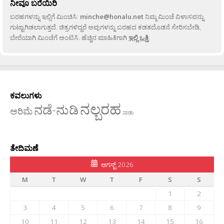
ನೀವೂ ಬರೆಯಿರಿ
ಬರಹಗಳನ್ನು ಇಲ್ಲಿಗೆ ಮಿಂಚಿಸಿ:
minche@honalu.net
ನಿಮ್ಮ ಮಿಂಚೆ ವಿಳಾಸವನ್ನು
ಗುಟ್ಟಾಗಿಡಲಾಗುತ್ತದೆ. ಚಿತ್ರಗಳಿದ್ದರೆ ಅವುಗಳನ್ನು ಬರಹದ ಕಡತದೊಡನೆ ಸೇರಿಸಬೇಡಿ,
ಬೇರೆಯಾಗಿ ಮಿಂಚೆಗೆ ಅಂಟಿಸಿ. ಹೆಚ್ಚಿನ ಮಾಹಿತಿಗಾಗಿ
ಇಲ್ಲಿ ಒತ್ತಿ
.
ಕವಲುಗಳು
ನಲ್ಬರಹ
ನಡೆ-ನುಡಿ
ಅರಿಮೆ
ನಾಡು
ತೇದಿಮಣೆ
ಆಗಸ್ಟ್ 2026
M
T
W
T
F
S
S
1
2
3
4
5
6
7
8
9
10
11
12
13
14
15
16