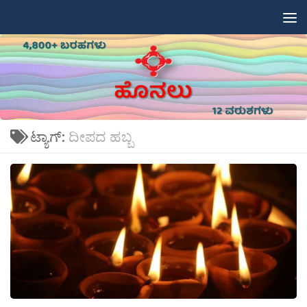
Skip to content
ಟ್ಯಾಗ್:
ದೀಪದ ಹಬ್ಬ