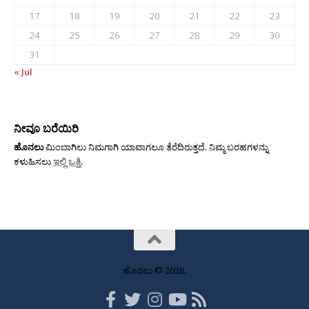
17
18
19
20
21
22
23
24
25
26
27
28
29
30
31
« Jul
ನೀವೂ ಬರೆಯಿರಿ
ಹೊನಲು
ಮಿಂಬಾಗಿಲು ನಿಮಗಾಗಿ ಯಾವಾಗಲೂ ತೆರೆದಿರುತ್ತದೆ. ನಿಮ್ಮ ಬರಹಗಳನ್ನು
ಕಳುಹಿಸಲು
ಇಲ್ಲಿ ಒತ್ತಿ
.
ಹೊನಲು © 2026.