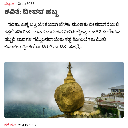
ನಲ್ಬರಹ
13/11/2022
ಕವಿತೆ: ದೀಪದ ಹಬ್ಬ
– ಸವಿತಾ. ಎಣ್ಣೆ-ಬತ್ತಿ ಜೊತೆಯಾಗಿ ಬೆಳಕು ಮೂಡಿತು ದೀಪದಾಸರೆಯಲಿ
ಕತ್ತಲೆ ಸರಿಯಿತು ಮನದ ದುಗುಡವ ನೀಗಿಸಿ ಚೈತನ್ಯವ ಹರಿಸಿತು ಬೆಳಕಿನ
ಹಬ್ಬದಿ ಬಾವಗಳ ಸಮ್ಮಿಲನವಾಯಿತು ಕಶ್ಟ ಕೋಟಲೆಗಳು ಮೀರಿ
ಬದುಕಲು ಪ್ರೀತಿಯೊಂದಿರಲಿ ಎಂದಿತು ಸಹನೆ,...
ನಡೆ-ನುಡಿ
21/08/2017