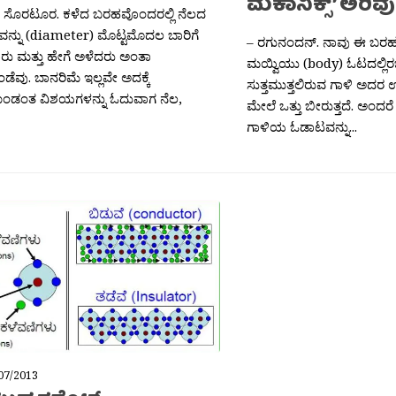
ಮೆಕಾನಿಕ್ಸ್’ ಅರಿವು
ಂತ ಸೊರಟೂರ. ಕಳೆದ ಬರಹವೊಂದರಲ್ಲಿ ನೆಲದ
ನ್ನು (diameter) ಮೊಟ್ಟಮೊದಲ ಬಾರಿಗೆ
– ರಗುನಂದನ್. ನಾವು ಈ ಬರಹದ
ು ಮತ್ತು ಹೇಗೆ ಅಳೆದರು ಅಂತಾ
ಮಯ್ವಿಯು (body) ಓಟದಲ್ಲಿ
ಡೆವು. ಬಾನರಿಮೆ ಇಲ್ಲವೇ ಅದಕ್ಕೆ
ಸುತ್ತಮುತ್ತಲಿರುವ ಗಾಳಿ ಅದರ
ಂಡಂತ ವಿಶಯಗಳನ್ನು ಓದುವಾಗ ನೆಲ,
ಮೇಲೆ ಒತ್ತು ಬೀರುತ್ತದೆ. ಅಂದರ
ಗಾಳಿಯ ಓಡಾಟವನ್ನು...
07/2013