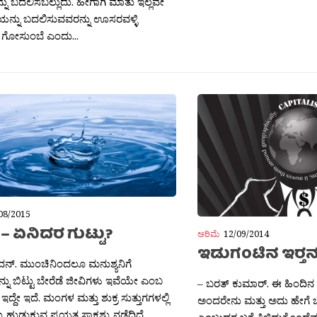
್ನು ಬದಲಿಸಬಲ್ಲುದು. ಹೀಗಾಗಿ ಮಾತು ಇಲ್ಲವೇ
ನ್ನು ಬದಲಿಸುವವರನ್ನು ಊಸರವಳ್ಳಿ
ವೆ. ಗೋಸುಂಬೆ ಎಂದು...
08/2015
– ಏನಿದರ ಗುಟ್ಟು?
ಅರಿಮೆ
12/09/2014
ಇಡುಗಂಟಿನ ಇರ‍್ತ
ನ್. ಮುಂಚಿನಿಂದಲೂ ಮನುಶ್ಯನಿಗೆ
ು ಬಿಟ್ಟು ಬೇರೆಡೆ ಜೀವಿಗಳು ಇವೆಯೇ ಎಂಬ
– ಬರತ್ ಕುಮಾರ್. ಈ ಹಿಂದಿನ ಬ
್ದೇ ಇದೆ. ಮಂಗಳ ಮತ್ತು ಶುಕ್ರ ಸುತ್ತುಗಗಳಲ್ಲಿ
ಅಂದರೇನು ಮತ್ತು ಅದು ಹೇಗೆ ಬ
ು ಹುಡುಕುವ ಪ್ರಯತ್ನ ಸಾಕಶ್ಟು ನಡೆದಿದೆ.
ಎಂಬುದರ ಬಗ್ಗೆ ತಿಳಿದುಕೊಂಡೆವ