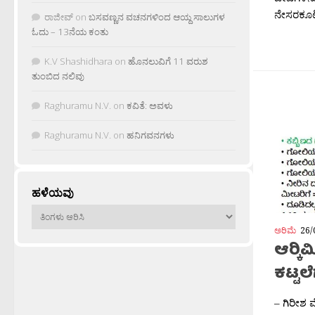
ನೇಸರಕೂಟ
ರಾಜೀವ್
on
ಬಸವಣ್ಣನ ವಚನಗಳಿಂದ ಆಯ್ದ ಸಾಲುಗಳ
ಓದು – 13ನೆಯ ಕಂತು
K.V Shashidhara
on
ಹೊನಲುವಿಗೆ 11 ವರುಶ
ತುಂಬಿದ ನಲಿವು
Raghuramu N.V.
on
ಕವಿತೆ: ಅವಳು
Raghuramu N.V.
on
ಹನಿಗವನಗಳು
ಹಳೆಯವು
ಹಳೆಯವು
ಅರಿಮೆ
26/
ಆರ‍್ಕ
ಕಟ್ಟಲ
– ಗಿರೀಶ 