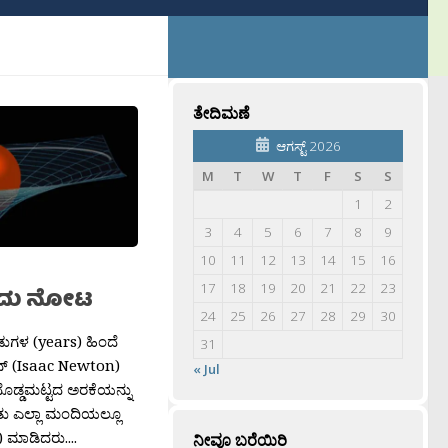
ತೇದಿಮಣೆ
ಆಗಸ್ಟ್ 2026
M
T
W
T
F
S
S
1
2
3
4
5
6
7
8
9
10
11
12
13
14
15
16
17
18
19
20
21
22
23
ಂದು ನೋಟ
24
25
26
27
28
29
30
ುಗಳ (years) ಹಿಂದೆ
31
ಸೂಟನ್ (Isaac Newton)
« Jul
ದೊಡ್ಡಮಟ್ಟದ ಅರಕೆಯನ್ನು
ರಿತು ಎಲ್ಲಾ ಮಂದಿಯಲ್ಲೂ
 ಮಾಡಿದರು....
ನೀವೂ ಬರೆಯಿರಿ