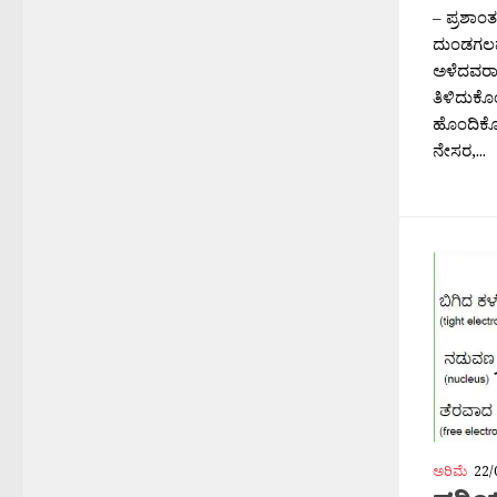
– ಪ್ರಶಾ
ದುಂಡಗಲವ
ಅಳೆದವರಾರ
ತಿಳಿದುಕೊಂ
ಹೊಂದಿಕೊ
ನೇಸರ,...
ಅರಿಮೆ
22/