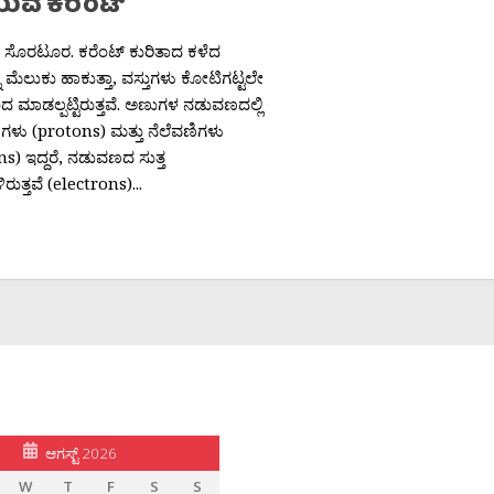
ುವ ಕರೆಂಟ್
ತ ಸೊರಟೂರ. ಕರೆಂಟ್ ಕುರಿತಾದ ಕಳೆದ
 ಮೆಲುಕು ಹಾಕುತ್ತಾ, ವಸ್ತುಗಳು ಕೋಟಿಗಟ್ಟಲೇ
 ಮಾಡಲ್ಪಟ್ಟಿರುತ್ತವೆ. ಅಣುಗಳ ನಡುವಣದಲ್ಲಿ
ಳು (protons) ಮತ್ತು ನೆಲೆವಣಿಗಳು
s) ಇದ್ದರೆ, ನಡುವಣದ ಸುತ್ತ
ರುತ್ತವೆ (electrons)...
ಆಗಸ್ಟ್ 2026
W
T
F
S
S