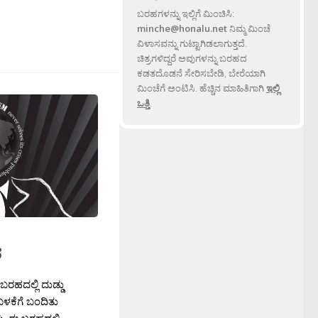
ಬರಹಗಳನ್ನು ಇಲ್ಲಿಗೆ ಮಿಂಚಿಸಿ:
minche@honalu.net
ನಿಮ್ಮ ಮಿಂಚೆ
ವಿಳಾಸವನ್ನು ಗುಟ್ಟಾಗಿಡಲಾಗುತ್ತದೆ.
ಚಿತ್ರಗಳಿದ್ದರೆ ಅವುಗಳನ್ನು ಬರಹದ
ಕಡತದೊಡನೆ ಸೇರಿಸಬೇಡಿ, ಬೇರೆಯಾಗಿ
ಮಿಂಚೆಗೆ ಅಂಟಿಸಿ. ಹೆಚ್ಚಿನ ಮಾಹಿತಿಗಾಗಿ
ಇಲ್ಲಿ
ಒತ್ತಿ
.
ನ
ರಹದಲ್ಲಿ ದುಡ್ಡು
ಳಕೆಗೆ ಬಂದಿತು
ು. ಈ ಬರಹದಲ್ಲಿ