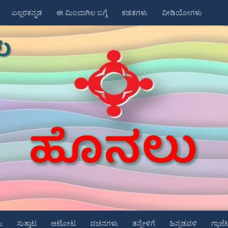
ಎಲ್ಲರಕನ್ನಡ
ಈ ಮಿಂಬಾಗಿಲ ಬಗ್ಗೆ
ಕಡತಗಳು
ವೀಡಿಯೋಗಳು
ು
ಸುತ್ತಾಟ
ಆಟೋಟ
ವಚನಗಳು
ತನ್ನೇಳಿಗೆ
ಹಿನ್ನಡವಳಿ
ಗ್ಯಾಜೆ