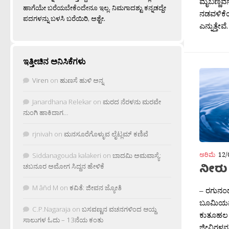
ಮೈಬಣ್ಣವನ
ಹಾಗೆಯೇ ಬರೆಯಬೇಕೆಂದೇನೂ ಇಲ್ಲ. ನಿಮಗಾದಶ್ಟು ಕನ್ನಡದ್ದೇ
ನಡವಳಿಕೆಯ
ಪದಗಳನ್ನು ಬಳಸಿ ಬರೆಯಿರಿ, ಅಶ್ಟೇ.
ಎನ್ನುತ್ತೇ
ಇತ್ತೀಚಿನ ಅನಿಸಿಕೆಗಳು
Viren
on
ಹುಣಸೆ ಹುಳಿ ಅನ್ನ
Janardhana Relekar
on
ಮರದ ನೆರಳನು ಮರವೇ
ನುಂಗಿ ಹಾಕಿದಾಗ…
rjnivah
on
ಮನಸೂರೆಗೊಳ್ಳುವ ಲೈಟ್ಲಮ್ ಕಣಿವೆ
ಅರಿಮೆ
12/
Siddanagouda kalakeri
on
ಬಾದಮಿ ಅಮವಾಸ್ಯೆ:
ನೀರು 
ಚಬನೂರ ಅಮೋಗ ಸಿದ್ದನ ಹೇಳಿಕೆ
M âñd M
on
ಕವಿತೆ: ಜೀವನ ಜ್ಯೋತಿ
– ರಗುನಂದ
ಬೂಮಿಯನ್ನ
C.P.Nagaraja
on
ಬಸವಣ್ಣನ ವಚನಗಳಿಂದ ಆಯ್ದ
ಕುತೂಹಲ ಇದ
ಸಾಲುಗಳ ಓದು – 13ನೆಯ ಕಂತು
ಜೀವಿಗಳನ್ನ