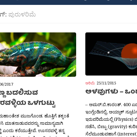
ಾಗ್:
ಪುರುಳರಿಮೆ
ಅರಿಮೆ
25/11/2015
06/2017
ಅಳವುಗಳು – ಒ
್ಣ ಬದಲಿಸುವ
ಳ್ಳಿಯ ಒಳಗುಟ್ಟು
– ಅಮರ್.ಬಿ.ಕಾರಂತ್. 400 ಏಡ
ಇಂಗ್ಲೆಂಡಿನಲ್ಲಿ, ಅಯ್ಸಾಕ್ ನ್
ಹಾಂತೇಶ ಮುಜಗೊಂಡ. ಹೊತ್ತಿಗೆ ತಕ್ಕಂತೆ
ಇರುವರಿಮೆಯಲ್ಲಿ (Physics) 
ಲಿಸಿ ಮಾತನಾಡುವವರನ್ನು ಸಾಮಾನ್ಯವಾಗಿ
ನಡೆಸಿ, ಬಿಣ್ಪು (gravity) ಕು
 ಎಂದು ಕರೆಯುತ್ತೇವೆ. ಊಸರವಳ್ಳಿ ತನ್ನ
ಸೆಲೆಮೂಡುವಹಾಗೆ (interest)