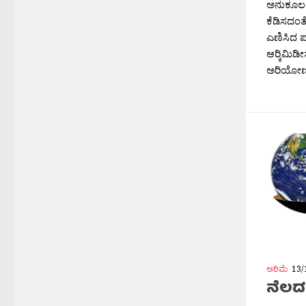
ಅನುಕೂಲದ
ಕೆಡಿಸದಂತ
ಎಣಿಸಿದ ಪರ
ಆರ‍್ಕಿಮಿಡ
ಅರಿಯೋಣ.
ಅರಿಮೆ
13/
ನೆಲದ