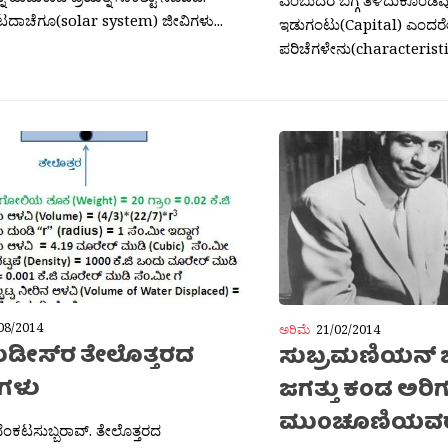
ದಾಚೆಗೂ(solar system) ಜೀವಿಗಳು...
ಇಡುಗಂಟು(Capital) ಎಂದರೇ
ಪರಿಚೆಗಳೇನು(characteristic
08/2014
ಅರಿಮೆ
21/02/2014
ಿಮಿಡೀಸ್‍‍ರ ತೇಲೊತ್ತರದ
ಸುಬ್ರಮಣಿಯನ್ ಚಂ
ೆಗಳು
ಜಗತ್ತು ಕಂಡ ಅರಿಗರ
ಮುಂಚೂಣಿಯವ
ವೆಂಕಟಸುಬ್ಬರಾವ್. ತೇಲೊತ್ತರದ