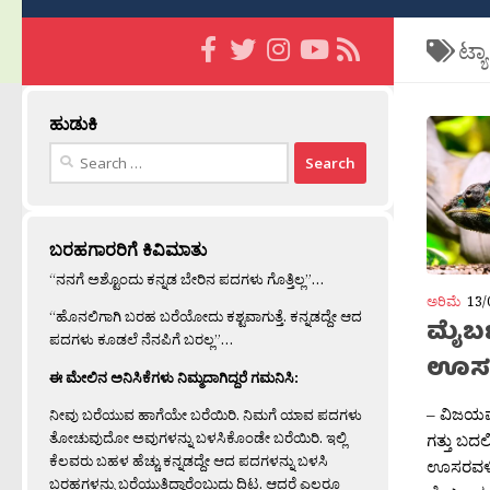
ಟ್ಯ
ಹುಡುಕಿ
Search
for:
ಬರಹಗಾರರಿಗೆ ಕಿವಿಮಾತು
“ನನಗೆ ಅಶ್ಟೊಂದು ಕನ್ನಡ ಬೇರಿನ ಪದಗಳು ಗೊತ್ತಿಲ್ಲ”…
ಅರಿಮೆ
13/
“ಹೊನಲಿಗಾಗಿ ಬರಹ ಬರೆಯೋದು ಕಶ್ಟವಾಗುತ್ತೆ. ಕನ್ನಡದ್ದೇ ಆದ
ಮೈಬಣ
ಪದಗಳು ಕೂಡಲೆ ನೆನಪಿಗೆ ಬರಲ್ಲ”…
ಊಸರವ
ಈ ಮೇಲಿನ ಅನಿಸಿಕೆಗಳು ನಿಮ್ಮದಾಗಿದ್ದರೆ ಗಮನಿಸಿ:
– ವಿಜಯಮ
ನೀವು ಬರೆಯುವ ಹಾಗೆಯೇ ಬರೆಯಿರಿ. ನಿಮಗೆ ಯಾವ ಪದಗಳು
ತೋಚುವುದೋ ಅವುಗಳನ್ನು ಬಳಸಿಕೊಂಡೇ ಬರೆಯಿರಿ. ಇಲ್ಲಿ
ಗತ್ತು ಬದ
ಕೆಲವರು ಬಹಳ ಹೆಚ್ಚು ಕನ್ನಡದ್ದೇ ಆದ ಪದಗಳನ್ನು ಬಳಸಿ
ಊಸರವಳ್ಳಿ
ಬರಹಗಳನ್ನು ಬರೆಯುತ್ತಿದ್ದಾರೆಂಬುದು ದಿಟ. ಆದರೆ ಎಲ್ಲರೂ