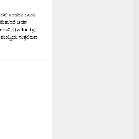
ಲ್ಲಿ ಕಂಡಂತೆ ಒಂದು
ರಬೇಕಾದರೆ ಅದರ
 ಉರುಬಿನ (velocity)
ೆ ಮಯ್ವಿಯ ಸುತ್ತಲಿರುವ