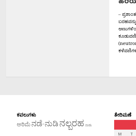
ಹರಿಯ
– ಪ್ರಶಾಂ
ಬರಹವನ್ನು
ಅಣುಗಳಿಂದ
ಕೂಡುವಣಿಗ
(neutron
ಕಳೆವಣಿಗಳಿ
ಕವಲುಗಳು
ತೇದಿಮಣೆ
ನಲ್ಬರಹ
ನಡೆ-ನುಡಿ
ಅರಿಮೆ
ನಾಡು
M
T