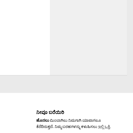
ನೀವೂ ಬರೆಯಿರಿ
ಹೊನಲು
ಮಿಂಬಾಗಿಲು ನಿಮಗಾಗಿ ಯಾವಾಗಲೂ
ತೆರೆದಿರುತ್ತದೆ. ನಿಮ್ಮ ಬರಹಗಳನ್ನು ಕಳುಹಿಸಲು
ಇಲ್ಲಿ ಒತ್ತಿ
.