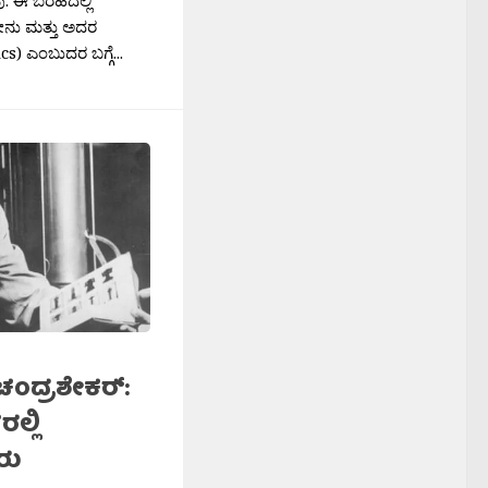
ನು ಮತ್ತು ಅದರ
s) ಎಂಬುದರ ಬಗ್ಗೆ...
ದ್ರಶೇಕರ್‍:
ಲ್ಲಿ
ರು