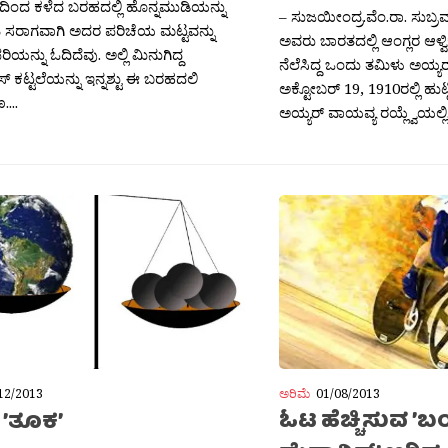
ಿಂದ ಕಳೆದ ಬರಹದಲ್ಲಿ ಹೊನ್ನಮುಡಿಯನ್ನು
– ಸುಜಯೀಂದ್ರ.ವೆಂ.ರಾ. ಸುಬ್
ೆ ಸರಾಗವಾಗಿ ಅದರ ಪರಿಚೆಯ ಮಟ್ಟವನ್ನು
ಅವರು ಬಾರತದಲ್ಲಿ ಆಂಗ್ಲರ ಆಳ್ವಿಕ
ಿಯನ್ನು ಓದಿದೆವು. ಅಲ್ಲಿ ಮಿನುಗಿದ್ದ
ನೆಲೆಸಿದ್ದ ಒಂದು ತಮಿಳು ಅಯ್ಯರ
ೀಸ್‍ ಕಟ್ಟಲೆಯನ್ನು ಇನ್ನಶ್ಟು ಈ ಬರಹದಲಿ
ಅಕ್ಟೋಬರ್‍ 19, 1910ರಲ್ಲಿ ಹುಟ್ಟ
...
ಅಯ್ಯರ್‍ ವಾಯವ್ಯ ರಯ್ಲ್ವೆಯಲ್ಲಿ.
ಅರಿಮೆ
01/08/2013
12/2013
ಓಟ ಹೆಚ್ಚಿಸುವ 
 ’ತೂಕ’