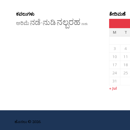
ಕವಲುಗಳು
ತೇದಿಮಣೆ
ನಲ್ಬರಹ
ನಡೆ-ನುಡಿ
ಅರಿಮೆ
ನಾಡು
M
T
3
4
10
11
17
18
24
25
31
« Jul
ಹೊನಲು © 2026.