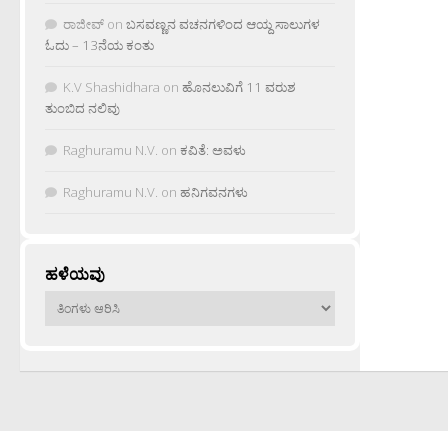
ರಾಜೀವ್
on
ಬಸವಣ್ಣನ ವಚನಗಳಿಂದ ಆಯ್ದ ಸಾಲುಗಳ
ಓದು – 13ನೆಯ ಕಂತು
K.V Shashidhara
on
ಹೊನಲುವಿಗೆ 11 ವರುಶ
ತುಂಬಿದ ನಲಿವು
Raghuramu N.V.
on
ಕವಿತೆ: ಅವಳು
Raghuramu N.V.
on
ಹನಿಗವನಗಳು
ಹಳೆಯವು
ಹಳೆಯವು