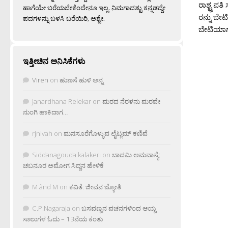
ರಾಶ್ಟ್ರಪತಿ 
ಹಾಗೆಯೇ ಬರೆಯಬೇಕೆಂದೇನೂ ಇಲ್ಲ. ನಿಮಗಾದಶ್ಟು ಕನ್ನಡದ್ದೇ
ರನ್ನು ಬೇಟಿ
ಪದಗಳನ್ನು ಬಳಸಿ ಬರೆಯಿರಿ, ಅಶ್ಟೇ.
ಬೇಟಿಯಾಗ
ಇತ್ತೀಚಿನ ಅನಿಸಿಕೆಗಳು
Viren
on
ಹುಣಸೆ ಹುಳಿ ಅನ್ನ
Janardhana Relekar
on
ಮರದ ನೆರಳನು ಮರವೇ
ನುಂಗಿ ಹಾಕಿದಾಗ…
rjnivah
on
ಮನಸೂರೆಗೊಳ್ಳುವ ಲೈಟ್ಲಮ್ ಕಣಿವೆ
Siddanagouda kalakeri
on
ಬಾದಮಿ ಅಮವಾಸ್ಯೆ:
ಚಬನೂರ ಅಮೋಗ ಸಿದ್ದನ ಹೇಳಿಕೆ
M âñd M
on
ಕವಿತೆ: ಜೀವನ ಜ್ಯೋತಿ
C.P.Nagaraja
on
ಬಸವಣ್ಣನ ವಚನಗಳಿಂದ ಆಯ್ದ
ಸಾಲುಗಳ ಓದು – 13ನೆಯ ಕಂತು