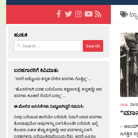
ಟ್ಯ
ಹುಡುಕಿ
Search
for:
ಬರಹಗಾರರಿಗೆ ಕಿವಿಮಾತು
“ನನಗೆ ಅಶ್ಟೊಂದು ಕನ್ನಡ ಬೇರಿನ ಪದಗಳು ಗೊತ್ತಿಲ್ಲ”…
“ಹೊನಲಿಗಾಗಿ ಬರಹ ಬರೆಯೋದು ಕಶ್ಟವಾಗುತ್ತೆ. ಕನ್ನಡದ್ದೇ ಆದ
ಪದಗಳು ಕೂಡಲೆ ನೆನಪಿಗೆ ಬರಲ್ಲ”…
ನಾಡು
26/0
ಈ ಮೇಲಿನ ಅನಿಸಿಕೆಗಳು ನಿಮ್ಮದಾಗಿದ್ದರೆ ಗಮನಿಸಿ:
“ಮಾ
ನೀವು ಬರೆಯುವ ಹಾಗೆಯೇ ಬರೆಯಿರಿ. ನಿಮಗೆ ಯಾವ ಪದಗಳು
ತೋಚುವುದೋ ಅವುಗಳನ್ನು ಬಳಸಿಕೊಂಡೇ ಬರೆಯಿರಿ. ಇಲ್ಲಿ
– ಅಜಯ್ 
ಕೆಲವರು ಬಹಳ ಹೆಚ್ಚು ಕನ್ನಡದ್ದೇ ಆದ ಪದಗಳನ್ನು ಬಳಸಿ
ಜಗತ್ತಿನ ಸರ
ಬರಹಗಳನ್ನು ಬರೆಯುತ್ತಿದ್ದಾರೆಂಬುದು ದಿಟ. ಆದರೆ ಎಲ್ಲರೂ