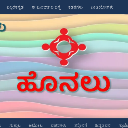
ಎಲ್ಲರಕನ್ನಡ
ಈ ಮಿಂಬಾಗಿಲ ಬಗ್ಗೆ
ಕಡತಗಳು
ವೀಡಿಯೋಗಳು
ು
ಸುತ್ತಾಟ
ಆಟೋಟ
ವಚನಗಳು
ತನ್ನೇಳಿಗೆ
ಹಿನ್ನಡವಳಿ
ಗ್ಯಾಜೆ