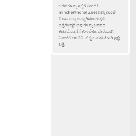
ಬರಹಗಳನ್ನು ಇಲ್ಲಿಗೆ ಮಿಂಚಿಸಿ:
minche@honalu.net
ನಿಮ್ಮ ಮಿಂಚೆ
ವಿಳಾಸವನ್ನು ಗುಟ್ಟಾಗಿಡಲಾಗುತ್ತದೆ.
ಚಿತ್ರಗಳಿದ್ದರೆ ಅವುಗಳನ್ನು ಬರಹದ
ಕಡತದೊಡನೆ ಸೇರಿಸಬೇಡಿ, ಬೇರೆಯಾಗಿ
ಮಿಂಚೆಗೆ ಅಂಟಿಸಿ. ಹೆಚ್ಚಿನ ಮಾಹಿತಿಗಾಗಿ
ಇಲ್ಲಿ
ಒತ್ತಿ
.