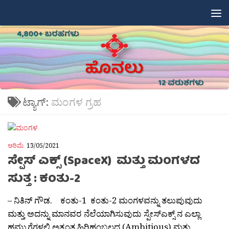
Skip to content
ಟ್ಯಾಗ್:
ಮಂಗಳ ಗ್ರಹ
ಅರಿಮೆ
13/05/2021
ಸ್ಪೇಸ್ ಎಕ್ಸ್ (SpaceX) ಮತ್ತು ಮಂಗಳದ
ಸುತ್ತ : ಕಂತು-2
– ನಿತಿನ್ ಗೌಡ. ಕಂತು-1 ಕಂತು-2 ಮಂಗಳವನ್ನು ತಲುಪುವುದು
ಮತ್ತು ಅದನ್ನು ಮಾನವರ ನೆಲೆಯಾಗಿಸುವುದು ಸ್ಪೇಸ್‌ಎಕ್ಸ್ ನ ಎಲ್ಲಾ
ಹಮ್ಮುಗೆಗಳಲ್ಲಿ ಅತ್ಯಂತ ಹಿರಿಹಂಬಲದ (Ambitious) ಮತ್ತು