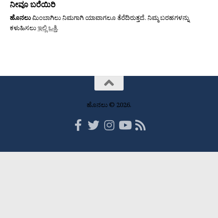
ನೀವೂ ಬರೆಯಿರಿ
ಹೊನಲು
ಮಿಂಬಾಗಿಲು ನಿಮಗಾಗಿ ಯಾವಾಗಲೂ ತೆರೆದಿರುತ್ತದೆ. ನಿಮ್ಮ ಬರಹಗಳನ್ನು
ಕಳುಹಿಸಲು
ಇಲ್ಲಿ ಒತ್ತಿ
.
ಹೊನಲು © 2026.