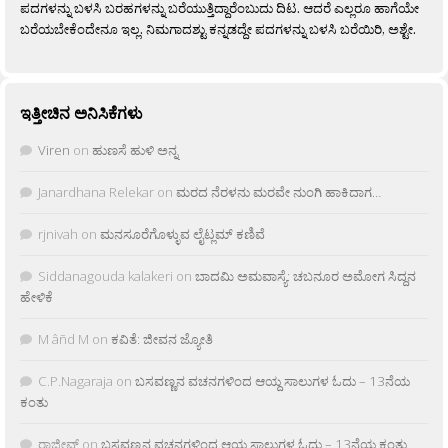
ಪದಗಳನ್ನು ಬಳಸಿ ಬರಹಗಳನ್ನು ಬರೆಯುತ್ತಿದ್ದಾರೆಂಬುದು ದಿಟ. ಆದರೆ ಎಲ್ಲರೂ ಹಾಗೆಯೇ
ಬರೆಯಬೇಕೆಂದೇನೂ ಇಲ್ಲ. ನಿಮಗಾದಶ್ಟು ಕನ್ನಡದ್ದೇ ಪದಗಳನ್ನು ಬಳಸಿ ಬರೆಯಿರಿ, ಅಶ್ಟೇ.
ಇತ್ತೀಚಿನ ಅನಿಸಿಕೆಗಳು
Viren
on
ಹುಣಸೆ ಹುಳಿ ಅನ್ನ
Janardhana Relekar
on
ಮರದ ನೆರಳನು ಮರವೇ ನುಂಗಿ ಹಾಕಿದಾಗ…
rjnivah
on
ಮನಸೂರೆಗೊಳ್ಳುವ ಲೈಟ್ಲಮ್ ಕಣಿವೆ
Siddanagouda kalakeri
on
ಬಾದಮಿ ಅಮವಾಸ್ಯೆ: ಚಬನೂರ ಅಮೋಗ ಸಿದ್ದನ
ಹೇಳಿಕೆ
M âñd M
on
ಕವಿತೆ: ಜೀವನ ಜ್ಯೋತಿ
C.P.Nagaraja
on
ಬಸವಣ್ಣನ ವಚನಗಳಿಂದ ಆಯ್ದ ಸಾಲುಗಳ ಓದು – 13ನೆಯ
ಕಂತು
ರಾಜೀವ್
on
ಬಸವಣ್ಣನ ವಚನಗಳಿಂದ ಆಯ್ದ ಸಾಲುಗಳ ಓದು – 13ನೆಯ ಕಂತು