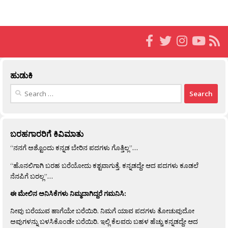
ಹುಡುಕಿ
Search
for:
ಬರಹಗಾರರಿಗೆ ಕಿವಿಮಾತು
“ನನಗೆ ಅಶ್ಟೊಂದು ಕನ್ನಡ ಬೇರಿನ ಪದಗಳು ಗೊತ್ತಿಲ್ಲ”…
“ಹೊನಲಿಗಾಗಿ ಬರಹ ಬರೆಯೋದು ಕಶ್ಟವಾಗುತ್ತೆ. ಕನ್ನಡದ್ದೇ ಆದ ಪದಗಳು ಕೂಡಲೆ
ನೆನಪಿಗೆ ಬರಲ್ಲ”…
ಈ ಮೇಲಿನ ಅನಿಸಿಕೆಗಳು ನಿಮ್ಮದಾಗಿದ್ದರೆ ಗಮನಿಸಿ:
ನೀವು ಬರೆಯುವ ಹಾಗೆಯೇ ಬರೆಯಿರಿ. ನಿಮಗೆ ಯಾವ ಪದಗಳು ತೋಚುವುದೋ
ಅವುಗಳನ್ನು ಬಳಸಿಕೊಂಡೇ ಬರೆಯಿರಿ. ಇಲ್ಲಿ ಕೆಲವರು ಬಹಳ ಹೆಚ್ಚು ಕನ್ನಡದ್ದೇ ಆದ