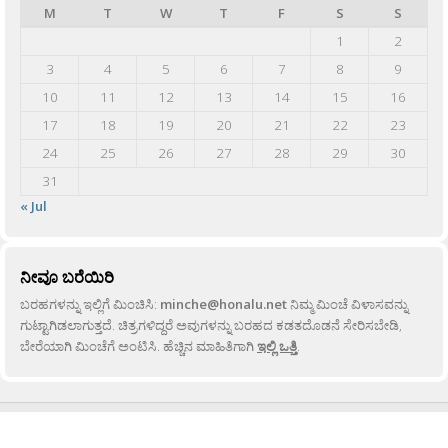
M
T
W
T
F
S
S
1
2
3
4
5
6
7
8
9
10
11
12
13
14
15
16
17
18
19
20
21
22
23
24
25
26
27
28
29
30
31
« Jul
ನೀವೂ ಬರೆಯಿರಿ
ಬರಹಗಳನ್ನು ಇಲ್ಲಿಗೆ ಮಿಂಚಿಸಿ:
minche@honalu.net
ನಿಮ್ಮ ಮಿಂಚೆ ವಿಳಾಸವನ್ನು
ಗುಟ್ಟಾಗಿಡಲಾಗುತ್ತದೆ. ಚಿತ್ರಗಳಿದ್ದರೆ ಅವುಗಳನ್ನು ಬರಹದ ಕಡತದೊಡನೆ ಸೇರಿಸಬೇಡಿ,
ಬೇರೆಯಾಗಿ ಮಿಂಚೆಗೆ ಅಂಟಿಸಿ. ಹೆಚ್ಚಿನ ಮಾಹಿತಿಗಾಗಿ
ಇಲ್ಲಿ ಒತ್ತಿ
.