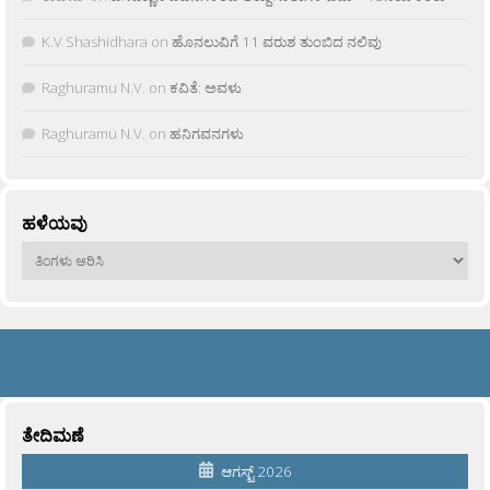
K.V Shashidhara
on
ಹೊನಲುವಿಗೆ 11 ವರುಶ ತುಂಬಿದ ನಲಿವು
Raghuramu N.V.
on
ಕವಿತೆ: ಅವಳು
Raghuramu N.V.
on
ಹನಿಗವನಗಳು
ಹಳೆಯವು
ಹಳೆಯವು
ತೇದಿಮಣೆ
ಆಗಸ್ಟ್ 2026