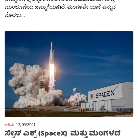
ಮುಂಚೂಣಿಯ ಹಮ್ಮುಗೆಯಾಗಿದೆ. ಮಂಗಳವೇ ಯಾಕೆ ಎನ್ನುವ
ಮೊದಲು...
ಅರಿಮೆ
12/05/2021
ಸ್ಪೇಸ್ ಎಕ್ಸ್ (SpaceX) ಮತ್ತು ಮಂಗಳದ