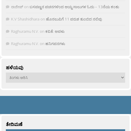
ರಾಜೀವ್
on
ಬಸವಣ್ಣನ ವಚನಗಳಿಂದ ಆಯ್ದ ಸಾಲುಗಳ ಓದು – 13ನೆಯ ಕಂತು
K.V Shashidhara
on
ಹೊನಲುವಿಗೆ 11 ವರುಶ ತುಂಬಿದ ನಲಿವು
Raghuramu N.V.
on
ಕವಿತೆ: ಅವಳು
Raghuramu N.V.
on
ಹನಿಗವನಗಳು
ಹಳೆಯವು
ಹಳೆಯವು
ತೇದಿಮಣೆ