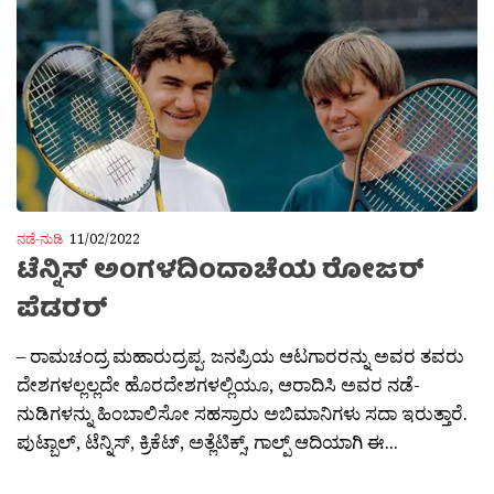
ನಡೆ-ನುಡಿ
11/02/2022
ಟೆನ್ನಿಸ್ ಅಂಗಳದಿಂದಾಚೆಯ ರೋಜರ್
ಪೆಡರರ್
– ರಾಮಚಂದ್ರ ಮಹಾರುದ್ರಪ್ಪ. ಜನಪ್ರಿಯ ಆಟಗಾರರನ್ನು ಅವರ ತವರು
ದೇಶಗಳಲ್ಲಲ್ಲದೇ ಹೊರದೇಶಗಳಲ್ಲಿಯೂ, ಆರಾದಿಸಿ ಅವರ ನಡೆ-
ನುಡಿಗಳನ್ನು ಹಿಂಬಾಲಿಸೋ ಸಹಸ್ರಾರು ಅಬಿಮಾನಿಗಳು ಸದಾ ಇರುತ್ತಾರೆ.
ಪುಟ್ಬಾಲ್, ಟೆನ್ನಿಸ್, ಕ್ರಿಕೆಟ್, ಅತ್ಲೆಟಿಕ್ಸ್, ಗಾಲ್ಪ್ ಆದಿಯಾಗಿ ಈ...