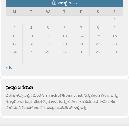
ಆಗಸ್ಟ್ 2026
M
T
W
T
F
S
S
1
2
3
4
5
6
7
8
9
10
11
12
13
14
15
16
17
18
19
20
21
22
23
24
25
26
27
28
29
30
31
« Jul
ನೀವೂ ಬರೆಯಿರಿ
ಬರಹಗಳನ್ನು ಇಲ್ಲಿಗೆ ಮಿಂಚಿಸಿ:
minche@honalu.net
ನಿಮ್ಮ ಮಿಂಚೆ ವಿಳಾಸವನ್ನು
ಗುಟ್ಟಾಗಿಡಲಾಗುತ್ತದೆ. ಚಿತ್ರಗಳಿದ್ದರೆ ಅವುಗಳನ್ನು ಬರಹದ ಕಡತದೊಡನೆ ಸೇರಿಸಬೇಡಿ,
ಬೇರೆಯಾಗಿ ಮಿಂಚೆಗೆ ಅಂಟಿಸಿ. ಹೆಚ್ಚಿನ ಮಾಹಿತಿಗಾಗಿ
ಇಲ್ಲಿ ಒತ್ತಿ
.