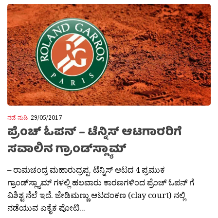
ನಡೆ-ನುಡಿ
29/05/2017
ಪ್ರೆಂಚ್ ಓಪನ್ – ಟೆನ್ನಿಸ್ ಆಟಗಾರರಿಗೆ
ಸವಾಲಿನ ಗ್ರಾಂಡ್‌ಸ್ಲ್ಯಾಮ್
– ರಾಮಚಂದ್ರ ಮಹಾರುದ್ರಪ್ಪ. ಟೆನ್ನಿಸ್ ಆಟದ 4 ಪ್ರಮುಕ
ಗ್ರಾಂಡ್‌ಸ್ಲ್ಯಾಮ್ ಗಳಲ್ಲಿ ಹಲವಾರು ಕಾರಣಗಳಿಂದ ಪ್ರೆಂಚ್ ಓಪನ್ ಗೆ
ವಿಶಿಶ್ಟ ನೆಲೆ ಇದೆ. ಜೇಡಿಮಣ್ಣು ಆಟದಂಕಣ (clay court) ನಲ್ಲಿ
ನಡೆಯುವ ಏಕೈಕ ಪೋಟಿ...