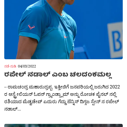
ನಡೆ-ನುಡಿ
04/03/2022
ರಪೇಲ್ ನಡಾಲ್ ಎಂಬ ಚಲದಂಕಮಲ್ಲ
– ರಾಮಚಂದ್ರ ಮಹಾರುದ್ರಪ್ಪ. ಇತ್ತೀಚಿಗೆ ಜನವರಿಯಲ್ಲಿ ಜರುಗಿದ 2022
ರ ಆಸ್ಟ್ರೇಲಿಯನ್ ಓಪನ್ ಗ್ರ‍್ಯಾಂಡ್ಸ್ಲಾಮ್ ಅನ್ನು ರೋಚಕ ಪೈನಲ್ ನಲ್ಲಿ
ರಶಿಯಾದ ಮೆಡ್ವಡೇವ್ ಎದುರು ಗೆದ್ದು ಟೆನ್ನಿಸ್ ದಿಗ್ಗಜ ಸ್ಪೇನ್ ನ ರಪೇಲ್
ನಡಾಲ್...