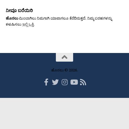
ನೀವೂ ಬರೆಯಿರಿ
ಹೊನಲು
ಮಿಂಬಾಗಿಲು ನಿಮಗಾಗಿ ಯಾವಾಗಲೂ ತೆರೆದಿರುತ್ತದೆ. ನಿಮ್ಮ ಬರಹಗಳನ್ನು
ಕಳುಹಿಸಲು
ಇಲ್ಲಿ ಒತ್ತಿ
.
ಹೊನಲು © 2026.