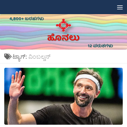
Skip to content
ಟ್ಯಾಗ್:
ವಿಂಬಲ್ಡನ್