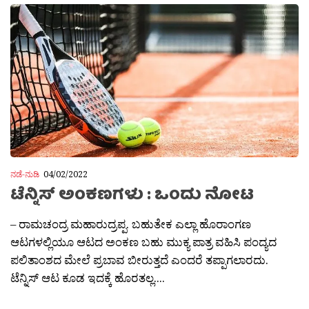
ನಡೆ-ನುಡಿ
04/02/2022
ಟೆನ್ನಿಸ್ ಅಂಕಣಗಳು : ಒಂದು ನೋಟ
– ರಾಮಚಂದ್ರ ಮಹಾರುದ್ರಪ್ಪ. ಬಹುತೇಕ ಎಲ್ಲಾ ಹೊರಾಂಗಣ
ಆಟಗಳಲ್ಲಿಯೂ ಆಟದ ಅಂಕಣ ಬಹು ಮುಕ್ಯ ಪಾತ್ರ ವಹಿಸಿ ಪಂದ್ಯದ
ಪಲಿತಾಂಶದ ಮೇಲೆ ಪ್ರಬಾವ ಬೀರುತ್ತದೆ ಎಂದರೆ ತಪ್ಪಾಗಲಾರದು.
ಟೆನ್ನಿಸ್ ಆಟ ಕೂಡ ಇದಕ್ಕೆ ಹೊರತಲ್ಲ....