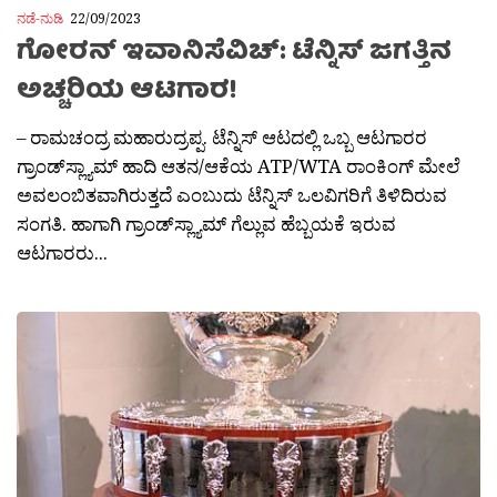
ನಡೆ-ನುಡಿ
22/09/2023
ಗೋರನ್ ಇವಾನಿಸೆವಿಚ್: ಟೆನ್ನಿಸ್ ಜಗತ್ತಿನ
ಅಚ್ಚರಿಯ ಆಟಗಾರ!
– ರಾಮಚಂದ್ರ ಮಹಾರುದ್ರಪ್ಪ. ಟೆನ್ನಿಸ್ ಆಟದಲ್ಲಿ ಒಬ್ಬ ಆಟಗಾರರ
ಗ್ರಾಂಡ್‌ಸ್ಲ್ಯಾಮ್ ಹಾದಿ ಆತನ/ಆಕೆಯ ATP/WTA ರಾಂಕಿಂಗ್ ಮೇಲೆ
ಅವಲಂಬಿತವಾಗಿರುತ್ತದೆ ಎಂಬುದು ಟೆನ್ನಿಸ್ ಒಲವಿಗರಿಗೆ ತಿಳಿದಿರುವ
ಸಂಗತಿ. ಹಾಗಾಗಿ ಗ್ರಾಂಡ್‌ಸ್ಲ್ಯಾಮ್ ಗೆಲ್ಲುವ ಹೆಬ್ಬಯಕೆ ಇರುವ
ಆಟಗಾರರು...