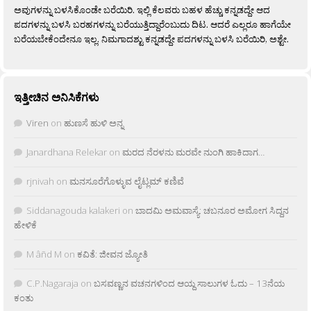
ಅವುಗಳನ್ನು ಬಳಸಿಕೊಂಡೇ ಬರೆಯಿರಿ. ಇಲ್ಲಿ ಕೆಲವರು ಬಹಳ ಹೆಚ್ಚು ಕನ್ನಡದ್ದೇ ಆದ
ಪದಗಳನ್ನು ಬಳಸಿ ಬರಹಗಳನ್ನು ಬರೆಯುತ್ತಿದ್ದಾರೆಂಬುದು ದಿಟ. ಆದರೆ ಎಲ್ಲರೂ ಹಾಗೆಯೇ
ಬರೆಯಬೇಕೆಂದೇನೂ ಇಲ್ಲ. ನಿಮಗಾದಶ್ಟು ಕನ್ನಡದ್ದೇ ಪದಗಳನ್ನು ಬಳಸಿ ಬರೆಯಿರಿ, ಅಶ್ಟೇ.
ಇತ್ತೀಚಿನ ಅನಿಸಿಕೆಗಳು
Viren
on
ಹುಣಸೆ ಹುಳಿ ಅನ್ನ
Janardhana Relekar
on
ಮರದ ನೆರಳನು ಮರವೇ ನುಂಗಿ ಹಾಕಿದಾಗ…
rjnivah
on
ಮನಸೂರೆಗೊಳ್ಳುವ ಲೈಟ್ಲಮ್ ಕಣಿವೆ
Siddanagouda kalakeri
on
ಬಾದಮಿ ಅಮವಾಸ್ಯೆ: ಚಬನೂರ ಅಮೋಗ ಸಿದ್ದನ
ಹೇಳಿಕೆ
M âñd M
on
ಕವಿತೆ: ಜೀವನ ಜ್ಯೋತಿ
C.P.Nagaraja
on
ಬಸವಣ್ಣನ ವಚನಗಳಿಂದ ಆಯ್ದ ಸಾಲುಗಳ ಓದು – 13ನೆಯ
ಕಂತು