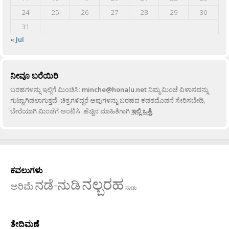
24
25
26
27
28
29
30
31
« Jul
ನೀವೂ ಬರೆಯಿರಿ
ಬರಹಗಳನ್ನು ಇಲ್ಲಿಗೆ ಮಿಂಚಿಸಿ:
minche@honalu.net
ನಿಮ್ಮ ಮಿಂಚೆ ವಿಳಾಸವನ್ನು
ಗುಟ್ಟಾಗಿಡಲಾಗುತ್ತದೆ. ಚಿತ್ರಗಳಿದ್ದರೆ ಅವುಗಳನ್ನು ಬರಹದ ಕಡತದೊಡನೆ ಸೇರಿಸಬೇಡಿ,
ಬೇರೆಯಾಗಿ ಮಿಂಚೆಗೆ ಅಂಟಿಸಿ. ಹೆಚ್ಚಿನ ಮಾಹಿತಿಗಾಗಿ
ಇಲ್ಲಿ ಒತ್ತಿ
.
ಕವಲುಗಳು
ನಲ್ಬರಹ
ನಡೆ-ನುಡಿ
ಅರಿಮೆ
ನಾಡು
ತೇದಿಮಣೆ