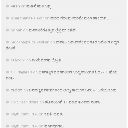
Viren
on
ಹುಣಸೆ ಹುಳಿ ಅನ್ನ
Janardhana Relekar
on
ಮರದ ನೆರಳನು ಮರವೇ ನುಂಗಿ ಹಾಕಿದಾಗ…
rjnivah
on
ಮನಸೂರೆಗೊಳ್ಳುವ ಲೈಟ್ಲಮ್ ಕಣಿವೆ
Siddanagouda kalakeri
on
ಬಾದಮಿ ಅಮವಾಸ್ಯೆ: ಚಬನೂರ ಅಮೋಗ ಸಿದ್ದನ
ಹೇಳಿಕೆ
M âñd M
on
ಕವಿತೆ: ಜೀವನ ಜ್ಯೋತಿ
C.P.Nagaraja
on
ಬಸವಣ್ಣನ ವಚನಗಳಿಂದ ಆಯ್ದ ಸಾಲುಗಳ ಓದು – 13ನೆಯ
ಕಂತು
ರಾಜೀವ್
on
ಬಸವಣ್ಣನ ವಚನಗಳಿಂದ ಆಯ್ದ ಸಾಲುಗಳ ಓದು – 13ನೆಯ ಕಂತು
K.V Shashidhara
on
ಹೊನಲುವಿಗೆ 11 ವರುಶ ತುಂಬಿದ ನಲಿವು
Raghuramu N.V.
on
ಕವಿತೆ: ಅವಳು
Raghuramu N.V.
on
ಹನಿಗವನಗಳು