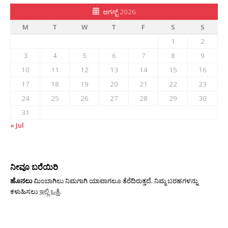
ಆಗಸ್ಟ್ 2026
M
T
W
T
F
S
S
1
2
3
4
5
6
7
8
9
10
11
12
13
14
15
16
17
18
19
20
21
22
23
24
25
26
27
28
29
30
31
« Jul
ನೀವೂ ಬರೆಯಿರಿ
ಹೊನಲು
ಮಿಂಬಾಗಿಲು ನಿಮಗಾಗಿ ಯಾವಾಗಲೂ ತೆರೆದಿರುತ್ತದೆ. ನಿಮ್ಮ ಬರಹಗಳನ್ನು
ಕಳುಹಿಸಲು
ಇಲ್ಲಿ ಒತ್ತಿ
.