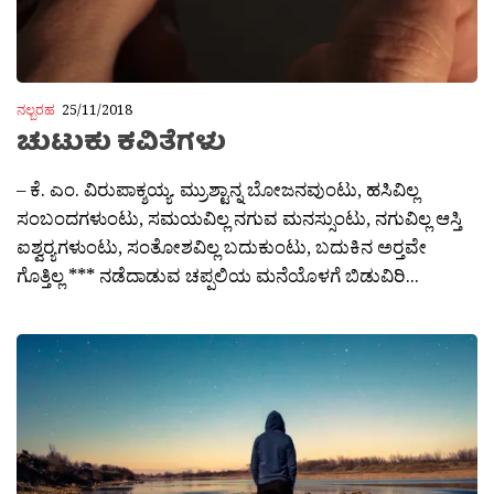
ನಲ್ಬರಹ
25/11/2018
ಚುಟುಕು ಕವಿತೆಗಳು
– ಕೆ. ಎಂ. ವಿರುಪಾಕ್ಶಯ್ಯ. ಮ್ರುಶ್ಟಾನ್ನ ಬೋಜನವುಂಟು, ಹಸಿವಿಲ್ಲ
ಸಂಬಂದಗಳುಂಟು, ಸಮಯವಿಲ್ಲ ನಗುವ ಮನಸ್ಸುಂಟು, ನಗುವಿಲ್ಲ ಆಸ್ತಿ
ಐಶ್ವರ‍್ಯಗಳುಂಟು, ಸಂತೋಶವಿಲ್ಲ ಬದುಕುಂಟು, ಬದುಕಿನ ಅರ‍್ತವೇ
ಗೊತ್ತಿಲ್ಲ *** ನಡೆದಾಡುವ ಚಪ್ಪಲಿಯ ಮನೆಯೊಳಗೆ ಬಿಡುವಿರಿ...