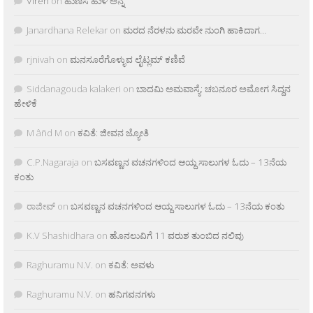
Viren
on
ಹುಣಸೆ ಹುಳಿ ಅನ್ನ
Janardhana Relekar
on
ಮರದ ನೆರಳನು ಮರವೇ ನುಂಗಿ ಹಾಕಿದಾಗ…
rjnivah
on
ಮನಸೂರೆಗೊಳ್ಳುವ ಲೈಟ್ಲಮ್ ಕಣಿವೆ
Siddanagouda kalakeri
on
ಬಾದಮಿ ಅಮವಾಸ್ಯೆ: ಚಬನೂರ ಅಮೋಗ ಸಿದ್ದನ
ಹೇಳಿಕೆ
M âñd M
on
ಕವಿತೆ: ಜೀವನ ಜ್ಯೋತಿ
C.P.Nagaraja
on
ಬಸವಣ್ಣನ ವಚನಗಳಿಂದ ಆಯ್ದ ಸಾಲುಗಳ ಓದು – 13ನೆಯ
ಕಂತು
ರಾಜೀವ್
on
ಬಸವಣ್ಣನ ವಚನಗಳಿಂದ ಆಯ್ದ ಸಾಲುಗಳ ಓದು – 13ನೆಯ ಕಂತು
K.V Shashidhara
on
ಹೊನಲುವಿಗೆ 11 ವರುಶ ತುಂಬಿದ ನಲಿವು
Raghuramu N.V.
on
ಕವಿತೆ: ಅವಳು
Raghuramu N.V.
on
ಹನಿಗವನಗಳು