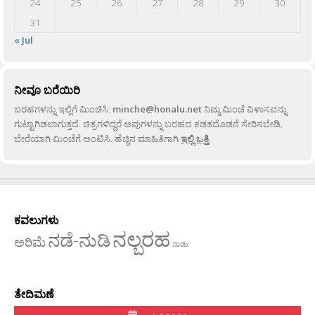
24
25
26
27
28
29
30
31
« Jul
ನೀವೂ ಬರೆಯಿರಿ
ಬರಹಗಳನ್ನು ಇಲ್ಲಿಗೆ ಮಿಂಚಿಸಿ:
minche@honalu.net
ನಿಮ್ಮ ಮಿಂಚೆ ವಿಳಾಸವನ್ನು
ಗುಟ್ಟಾಗಿಡಲಾಗುತ್ತದೆ. ಚಿತ್ರಗಳಿದ್ದರೆ ಅವುಗಳನ್ನು ಬರಹದ ಕಡತದೊಡನೆ ಸೇರಿಸಬೇಡಿ,
ಬೇರೆಯಾಗಿ ಮಿಂಚೆಗೆ ಅಂಟಿಸಿ. ಹೆಚ್ಚಿನ ಮಾಹಿತಿಗಾಗಿ
ಇಲ್ಲಿ ಒತ್ತಿ
.
ಕವಲುಗಳು
ನಲ್ಬರಹ
ನಡೆ-ನುಡಿ
ಅರಿಮೆ
ನಾಡು
ತೇದಿಮಣೆ