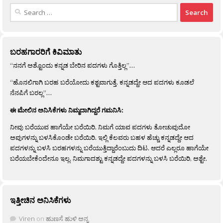
Search
for:
ಬರಹಗಾರರಿಗೆ ಕಿವಿಮಾತು
“ನನಗೆ ಅಶ್ಟೊಂದು ಕನ್ನಡ ಬೇರಿನ ಪದಗಳು ಗೊತ್ತಿಲ್ಲ”…
“ಹೊನಲಿಗಾಗಿ ಬರಹ ಬರೆಯೋದು ಕಶ್ಟವಾಗುತ್ತೆ. ಕನ್ನಡದ್ದೇ ಆದ ಪದಗಳು ಕೂಡಲೆ
ನೆನಪಿಗೆ ಬರಲ್ಲ”…
ಈ ಮೇಲಿನ ಅನಿಸಿಕೆಗಳು ನಿಮ್ಮದಾಗಿದ್ದರೆ ಗಮನಿಸಿ:
ನೀವು ಬರೆಯುವ ಹಾಗೆಯೇ ಬರೆಯಿರಿ. ನಿಮಗೆ ಯಾವ ಪದಗಳು ತೋಚುವುದೋ
ಅವುಗಳನ್ನು ಬಳಸಿಕೊಂಡೇ ಬರೆಯಿರಿ. ಇಲ್ಲಿ ಕೆಲವರು ಬಹಳ ಹೆಚ್ಚು ಕನ್ನಡದ್ದೇ ಆದ
ಪದಗಳನ್ನು ಬಳಸಿ ಬರಹಗಳನ್ನು ಬರೆಯುತ್ತಿದ್ದಾರೆಂಬುದು ದಿಟ. ಆದರೆ ಎಲ್ಲರೂ ಹಾಗೆಯೇ
ಬರೆಯಬೇಕೆಂದೇನೂ ಇಲ್ಲ. ನಿಮಗಾದಶ್ಟು ಕನ್ನಡದ್ದೇ ಪದಗಳನ್ನು ಬಳಸಿ ಬರೆಯಿರಿ, ಅಶ್ಟೇ.
ಇತ್ತೀಚಿನ ಅನಿಸಿಕೆಗಳು
Viren
on
ಹುಣಸೆ ಹುಳಿ ಅನ್ನ