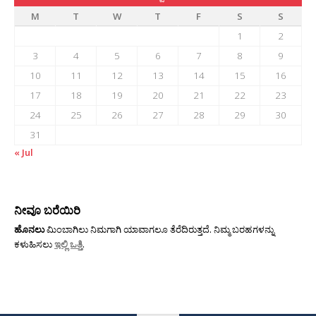
M
T
W
T
F
S
S
1
2
3
4
5
6
7
8
9
10
11
12
13
14
15
16
17
18
19
20
21
22
23
24
25
26
27
28
29
30
31
« Jul
ನೀವೂ ಬರೆಯಿರಿ
ಹೊನಲು
ಮಿಂಬಾಗಿಲು ನಿಮಗಾಗಿ ಯಾವಾಗಲೂ ತೆರೆದಿರುತ್ತದೆ. ನಿಮ್ಮ ಬರಹಗಳನ್ನು
ಕಳುಹಿಸಲು
ಇಲ್ಲಿ ಒತ್ತಿ
.