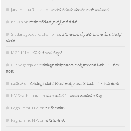
Janardhana Relekar
on
ಮರದ ನೆರಳನು ಮರವೇ ನುಂಗಿ ಹಾಕಿದಾಗ…
rjnivah
on
ಮನಸೂರೆಗೊಳ್ಳುವ ಲೈಟ್ಲಮ್ ಕಣಿವೆ
Siddanagouda kalakeri
on
ಬಾದಮಿ ಅಮವಾಸ್ಯೆ: ಚಬನೂರ ಅಮೋಗ ಸಿದ್ದನ
ಹೇಳಿಕೆ
M âñd M
on
ಕವಿತೆ: ಜೀವನ ಜ್ಯೋತಿ
C.P.Nagaraja
on
ಬಸವಣ್ಣನ ವಚನಗಳಿಂದ ಆಯ್ದ ಸಾಲುಗಳ ಓದು – 13ನೆಯ
ಕಂತು
ರಾಜೀವ್
on
ಬಸವಣ್ಣನ ವಚನಗಳಿಂದ ಆಯ್ದ ಸಾಲುಗಳ ಓದು – 13ನೆಯ ಕಂತು
K.V Shashidhara
on
ಹೊನಲುವಿಗೆ 11 ವರುಶ ತುಂಬಿದ ನಲಿವು
Raghuramu N.V.
on
ಕವಿತೆ: ಅವಳು
Raghuramu N.V.
on
ಹನಿಗವನಗಳು