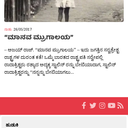
ನಾಡು
26/05/2017
“ಮಾನವ ಮ್ರುಗಾಲಯ”
– ಅಜಯ್ ರಾಜ್. “ಮಾನವ ಮ್ರುಗಾಲಯ” – ಇದು ಜಗತ್ತಿನ ಸರ‍್ವಶ್ರೇಶ್ಟ
ರಾಶ್ಟ್ರಗಳ ದುರಂತ ಕತೆ! ಒಮ್ಮೆ ಬಾರತದ ರಾಶ್ಟ್ರಪತಿ ಸರ‍್ವೇಪಲ್ಲಿ
ರಾದಾಕ್ರಿಶ್ಣರು ರಶ್ಯಾದ ಅದ್ಯಕ್ಶ ಸ್ಟಾಲಿನ್ ರನ್ನು ಬೇಟಿಯಾದಾಗ, ಸ್ಟಾಲಿನ್
ರಾದಾಕ್ರಿಶ್ಣರನ್ನು “ನನ್ನನ್ನು ಬೇಟಿಯಾಗಲು...
ಹುಡುಕಿ