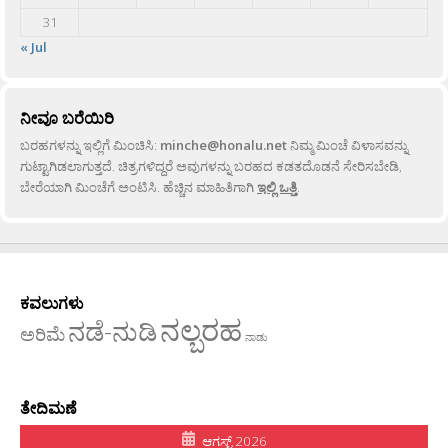
31
« Jul
ನೀವೂ ಬರೆಯಿರಿ
ಬರಹಗಳನ್ನು ಇಲ್ಲಿಗೆ ಮಿಂಚಿಸಿ:
minche@honalu.net
ನಿಮ್ಮ ಮಿಂಚೆ ವಿಳಾಸವನ್ನು
ಗುಟ್ಟಾಗಿಡಲಾಗುತ್ತದೆ. ಚಿತ್ರಗಳಿದ್ದರೆ ಅವುಗಳನ್ನು ಬರಹದ ಕಡತದೊಡನೆ ಸೇರಿಸಬೇಡಿ,
ಬೇರೆಯಾಗಿ ಮಿಂಚೆಗೆ ಅಂಟಿಸಿ. ಹೆಚ್ಚಿನ ಮಾಹಿತಿಗಾಗಿ
ಇಲ್ಲಿ ಒತ್ತಿ
.
ಕವಲುಗಳು
ನಲ್ಬರಹ
ನಡೆ-ನುಡಿ
ಅರಿಮೆ
ನಾಡು
ತೇದಿಮಣೆ
ಆಗಸ್ಟ್ 2026