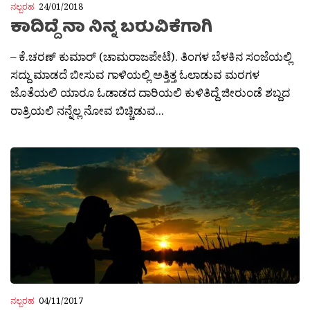
ನಲ್ಬರಹ
24/01/2018
ಕಾದಿದ್ದೆ ನಾ ನಿನ್ನ ಬರುವಿಕೆಗಾಗಿ
– ಕೆ.ಚರಣ್ ಕುಮಾರ್ (ಚಾಮರಾಜಪೇಟೆ). ತಿಂಗಳ ಬೆಳಕಿನ ಸಂಜೆಯಲ್ಲಿ
ಸದ್ದು ಮಾಡದೆ ಬೀಸುವ ಗಾಳಿಯಲ್ಲಿ ಅತ್ತಿತ್ತ ಓಲಾಡುವ ಮರಗಳ
ಜೊತೆಯಲಿ ಯಾರೂ ಓಡಾಡದ ದಾರಿಯಲಿ ಕುಳಿತಿದ್ದೆ ಜೀರುಂಡೆ ಶಬ್ದದ
ರಾತ್ರಿಯಲಿ ನನ್ನೆಲ್ಲ ನೋವ ಬಿಚ್ಚಿಡುವ...
ನಲ್ಬರಹ
04/11/2017