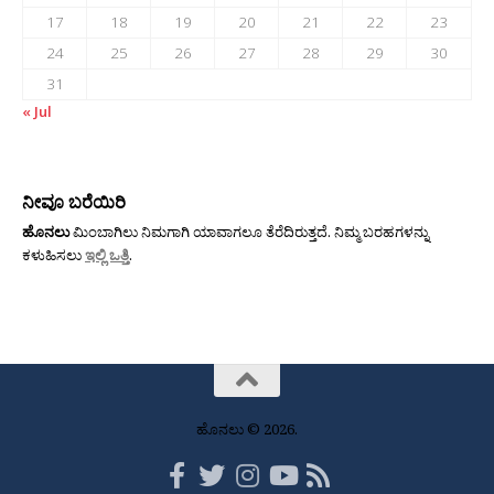
17
18
19
20
21
22
23
24
25
26
27
28
29
30
31
« Jul
ನೀವೂ ಬರೆಯಿರಿ
ಹೊನಲು
ಮಿಂಬಾಗಿಲು ನಿಮಗಾಗಿ ಯಾವಾಗಲೂ ತೆರೆದಿರುತ್ತದೆ. ನಿಮ್ಮ ಬರಹಗಳನ್ನು
ಕಳುಹಿಸಲು
ಇಲ್ಲಿ ಒತ್ತಿ
.
ಹೊನಲು © 2026.