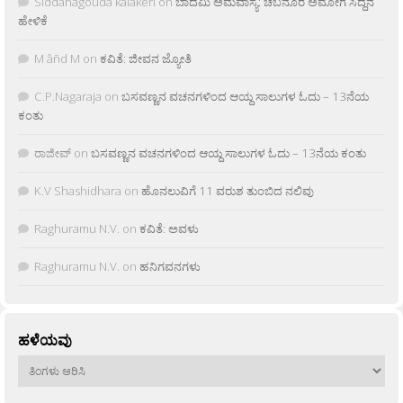
Siddanagouda kalakeri
on
ಬಾದಮಿ ಅಮವಾಸ್ಯೆ: ಚಬನೂರ ಅಮೋಗ ಸಿದ್ದನ
ಹೇಳಿಕೆ
M âñd M
on
ಕವಿತೆ: ಜೀವನ ಜ್ಯೋತಿ
C.P.Nagaraja
on
ಬಸವಣ್ಣನ ವಚನಗಳಿಂದ ಆಯ್ದ ಸಾಲುಗಳ ಓದು – 13ನೆಯ
ಕಂತು
ರಾಜೀವ್
on
ಬಸವಣ್ಣನ ವಚನಗಳಿಂದ ಆಯ್ದ ಸಾಲುಗಳ ಓದು – 13ನೆಯ ಕಂತು
K.V Shashidhara
on
ಹೊನಲುವಿಗೆ 11 ವರುಶ ತುಂಬಿದ ನಲಿವು
Raghuramu N.V.
on
ಕವಿತೆ: ಅವಳು
Raghuramu N.V.
on
ಹನಿಗವನಗಳು
ಹಳೆಯವು
ಹಳೆಯವು