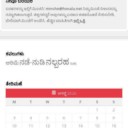
ನೀವೂ ಬರೆಯಿರಿ
ಬರಹಗಳನ್ನು ಇಲ್ಲಿಗೆ ಮಿಂಚಿಸಿ:
minche@honalu.net
ನಿಮ್ಮ ಮಿಂಚೆ ವಿಳಾಸವನ್ನು
ಗುಟ್ಟಾಗಿಡಲಾಗುತ್ತದೆ. ಚಿತ್ರಗಳಿದ್ದರೆ ಅವುಗಳನ್ನು ಬರಹದ ಕಡತದೊಡನೆ ಸೇರಿಸಬೇಡಿ,
ಬೇರೆಯಾಗಿ ಮಿಂಚೆಗೆ ಅಂಟಿಸಿ. ಹೆಚ್ಚಿನ ಮಾಹಿತಿಗಾಗಿ
ಇಲ್ಲಿ ಒತ್ತಿ
.
ಕವಲುಗಳು
ನಲ್ಬರಹ
ನಡೆ-ನುಡಿ
ಅರಿಮೆ
ನಾಡು
ತೇದಿಮಣೆ
ಆಗಸ್ಟ್ 2026
M
T
W
T
F
S
S
1
2
3
4
5
6
7
8
9
10
11
12
13
14
15
16