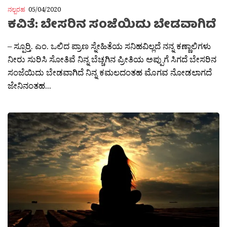
ನಲ್ಬರಹ
05/04/2020
ಕವಿತೆ: ಬೇಸರಿನ ಸಂಜೆಯಿದು ಬೇಡವಾಗಿದೆ
– ಸ್ಪೂರ‍್ತಿ. ಎಂ. ಒಲಿದ ಪ್ರಾಣ ಸ್ನೇಹಿತೆಯ ಸನಿಹವಿಲ್ಲದೆ ನನ್ನ ಕಣ್ಣಾಲಿಗಳು
ನೀರು ಸುರಿಸಿ ಸೋತಿವೆ ನಿನ್ನ ಬೆಚ್ಚಗಿನ ಪ್ರೀತಿಯ ಅಪ್ಪುಗೆ ಸಿಗದೆ ಬೇಸರಿನ
ಸಂಜೆಯಿದು ಬೇಡವಾಗಿದೆ ನಿನ್ನ ಕಮಲದಂತಹ ಮೊಗವ ನೋಡಲಾಗದೆ
ಜೇನಿನಂತಹ...