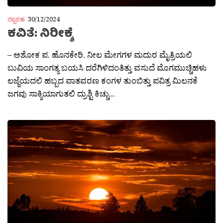
ನಲ್ಬರಹ
30/12/2024
ಕವಿತೆ: ನಿರೀಕ್ಶೆ
– ಅಶೋಕ ಪ. ಹೊನಕೇರಿ. ನೀಲ ಮೇಗಗಳ ಮದುರ ಮೈತ್ರಿಯಲಿ
ಬುವಿಯ ಸಾಂಗತ್ಯ ಬಯಸಿ ದರೆಗಿಳಿದಂತಿತ್ತು ವಸುದೆ ಮೊಗಮುಚ್ಚಿಹಳು
ಲಜ್ಜೆಯದಲಿ ಹಬ್ಬದ ವಾತವರಣ ಕಂಗಳ ತುಂಬಿತ್ತು ಪವಿತ್ರ ಮಿಲನಕೆ
ಜಗವು ಸಾಕ್ಶಿಯಾಗುತಲಿ ದ್ರುಶ್ಟಿ ಕಿಚ್ಚು...