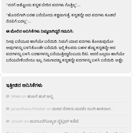
“ನನಗೆ ಅಶ್ಟೊಂದು ಕನ್ನಡ ಬೇರಿನ ಪದಗಳು ಗೊತ್ತಿಲ್ಲ”…
“ಹೊನಲಿಗಾಗಿ ಬರಹ ಬರೆಯೋದು ಕಶ್ಟವಾಗುತ್ತೆ. ಕನ್ನಡದ್ದೇ ಆದ ಪದಗಳು ಕೂಡಲೆ
ನೆನಪಿಗೆ ಬರಲ್ಲ”…
ಈ ಮೇಲಿನ ಅನಿಸಿಕೆಗಳು ನಿಮ್ಮದಾಗಿದ್ದರೆ ಗಮನಿಸಿ:
ನೀವು ಬರೆಯುವ ಹಾಗೆಯೇ ಬರೆಯಿರಿ. ನಿಮಗೆ ಯಾವ ಪದಗಳು ತೋಚುವುದೋ
ಅವುಗಳನ್ನು ಬಳಸಿಕೊಂಡೇ ಬರೆಯಿರಿ. ಇಲ್ಲಿ ಕೆಲವರು ಬಹಳ ಹೆಚ್ಚು ಕನ್ನಡದ್ದೇ ಆದ
ಪದಗಳನ್ನು ಬಳಸಿ ಬರಹಗಳನ್ನು ಬರೆಯುತ್ತಿದ್ದಾರೆಂಬುದು ದಿಟ. ಆದರೆ ಎಲ್ಲರೂ ಹಾಗೆಯೇ
ಬರೆಯಬೇಕೆಂದೇನೂ ಇಲ್ಲ. ನಿಮಗಾದಶ್ಟು ಕನ್ನಡದ್ದೇ ಪದಗಳನ್ನು ಬಳಸಿ ಬರೆಯಿರಿ, ಅಶ್ಟೇ.
ಇತ್ತೀಚಿನ ಅನಿಸಿಕೆಗಳು
Viren
on
ಹುಣಸೆ ಹುಳಿ ಅನ್ನ
Janardhana Relekar
on
ಮರದ ನೆರಳನು ಮರವೇ ನುಂಗಿ ಹಾಕಿದಾಗ…
rjnivah
on
ಮನಸೂರೆಗೊಳ್ಳುವ ಲೈಟ್ಲಮ್ ಕಣಿವೆ