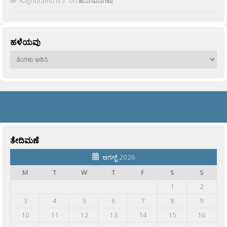
Raghuramu N.V.
on
ಹನಿಗವನಗಳು
ಹಳೆಯವು
ಹಳೆಯವು
ತೇದಿಮಣೆ
ಆಗಸ್ಟ್ 2026
M
T
W
T
F
S
S
1
2
3
4
5
6
7
8
9
10
11
12
13
14
15
16