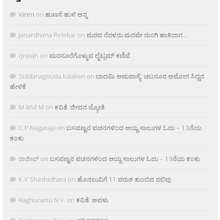
Viren
on
ಹುಣಸೆ ಹುಳಿ ಅನ್ನ
Janardhana Relekar
on
ಮರದ ನೆರಳನು ಮರವೇ ನುಂಗಿ ಹಾಕಿದಾಗ…
rjnivah
on
ಮನಸೂರೆಗೊಳ್ಳುವ ಲೈಟ್ಲಮ್ ಕಣಿವೆ
Siddanagouda kalakeri
on
ಬಾದಮಿ ಅಮವಾಸ್ಯೆ: ಚಬನೂರ ಅಮೋಗ ಸಿದ್ದನ
ಹೇಳಿಕೆ
M âñd M
on
ಕವಿತೆ: ಜೀವನ ಜ್ಯೋತಿ
C.P.Nagaraja
on
ಬಸವಣ್ಣನ ವಚನಗಳಿಂದ ಆಯ್ದ ಸಾಲುಗಳ ಓದು – 13ನೆಯ
ಕಂತು
ರಾಜೀವ್
on
ಬಸವಣ್ಣನ ವಚನಗಳಿಂದ ಆಯ್ದ ಸಾಲುಗಳ ಓದು – 13ನೆಯ ಕಂತು
K.V Shashidhara
on
ಹೊನಲುವಿಗೆ 11 ವರುಶ ತುಂಬಿದ ನಲಿವು
Raghuramu N.V.
on
ಕವಿತೆ: ಅವಳು