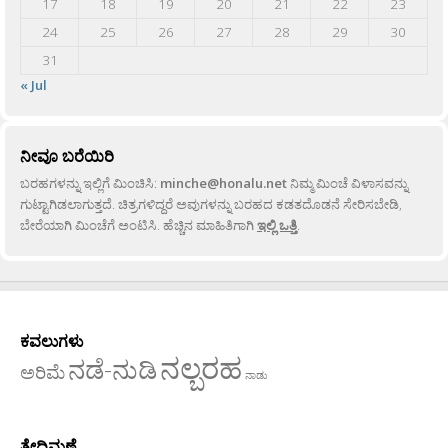
17
18
19
20
21
22
23
24
25
26
27
28
29
30
31
« Jul
ನೀವೂ ಬರೆಯಿರಿ
ಬರಹಗಳನ್ನು ಇಲ್ಲಿಗೆ ಮಿಂಚಿಸಿ:
minche@honalu.net
ನಿಮ್ಮ ಮಿಂಚೆ ವಿಳಾಸವನ್ನು
ಗುಟ್ಟಾಗಿಡಲಾಗುತ್ತದೆ. ಚಿತ್ರಗಳಿದ್ದರೆ ಅವುಗಳನ್ನು ಬರಹದ ಕಡತದೊಡನೆ ಸೇರಿಸಬೇಡಿ,
ಬೇರೆಯಾಗಿ ಮಿಂಚೆಗೆ ಅಂಟಿಸಿ. ಹೆಚ್ಚಿನ ಮಾಹಿತಿಗಾಗಿ
ಇಲ್ಲಿ ಒತ್ತಿ
.
ಕವಲುಗಳು
ನಲ್ಬರಹ
ನಡೆ-ನುಡಿ
ಅರಿಮೆ
ನಾಡು
ತೇದಿಮಣೆ