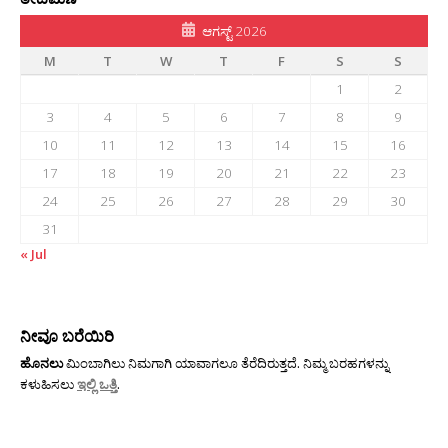
ಆಗಸ್ಟ್ 2026
M
T
W
T
F
S
S
1
2
3
4
5
6
7
8
9
10
11
12
13
14
15
16
17
18
19
20
21
22
23
24
25
26
27
28
29
30
31
« Jul
ನೀವೂ ಬರೆಯಿರಿ
ಹೊನಲು
ಮಿಂಬಾಗಿಲು ನಿಮಗಾಗಿ ಯಾವಾಗಲೂ ತೆರೆದಿರುತ್ತದೆ. ನಿಮ್ಮ ಬರಹಗಳನ್ನು
ಕಳುಹಿಸಲು
ಇಲ್ಲಿ ಒತ್ತಿ
.