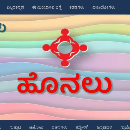
ಎಲ್ಲರಕನ್ನಡ
ಈ ಮಿಂಬಾಗಿಲ ಬಗ್ಗೆ
ಕಡತಗಳು
ವೀಡಿಯೋಗಳು
ು
ಸುತ್ತಾಟ
ಆಟೋಟ
ವಚನಗಳು
ತನ್ನೇಳಿಗೆ
ಹಿನ್ನಡವಳಿ
ಗ್ಯಾಜೆ