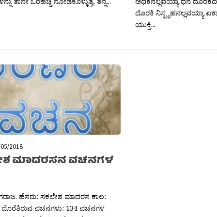
್ನು ತಾನೇ ಒರೆಹಚ್ಚಿ ನೋಡಿಕೊಳ್ಳುತ್ತ, ತನ್ನ...
ಅಧಿಕನಲ್ಲವಯ್ಯಾ ಧನ ದೊರಕದಿದ್
ದೊರಕಿ ನಿಸ್ಪೃಹನಲ್ಲವಯ್ಯಾ ಏಕ
ಯುಕ್ತಿ...
/05/2018
ೇಶ ಮಾದರಸನ ವಚನಗಳ
ನಾಗರಾಜ. ಹೆಸರು: ಸಕಲೇಶ ಮಾದರಸ ಕಾಲ:
150 ದೊರೆತಿರುವ ವಚನಗಳು: 134 ವಚನಗಳ