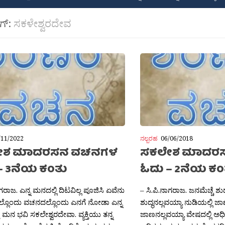
ಾಗ್:
ಸಕಳೇಶ್ವರದೇವ
/11/2022
ನಲ್ಬರಹ
06/06/2018
ೇಶ ಮಾದರಸನ ವಚನಗಳ
ಸಕಲೇಶ ಮಾದರ
– 3ನೆಯ ಕಂತು
ಓದು – 2ನೆಯ ಕಂ
ಾಗರಾಜ. ಎನ್ನ ಮನದಲ್ಲಿ ದಿಟವಿಲ್ಲ ಪೂಜಿಸಿ ಏವೆನು
– ಸಿ.ಪಿ.ನಾಗರಾಜ. ಜನಮೆಚ್ಚೆ ಶುದ
ಲೊಂದು ವಚನದಲ್ಲೊಂದು ಎನಗೆ ನೋಡಾ ಎನ್ನ
ಶುದ್ಧನಲ್ಲವಯ್ಯಾ ನುಡಿಯಲ್ಲಿ ಜಾ
ಮನ ಭವಿ ಸಕಲೇಶ್ವರದೇವಾ. ವ್ಯಕ್ತಿಯು ತನ್ನ
ಜಾಣನಲ್ಲವಯ್ಯಾ ವೇಷದಲ್ಲಿ ಅಧಿಕ