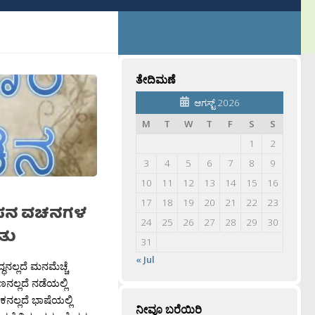
ತೇದಿಮಣೆ
ಆಗಸ್ಟ್ 2026
M
T
W
T
F
S
S
1
2
3
4
5
6
7
8
9
10
11
12
13
14
15
16
17
18
19
20
21
22
23
ಸನ ವಚನಗಳ
24
25
26
27
28
29
30
ತು
31
« Jul
್ಧನಲ್ಲದೆ ಮನಮೆಚ್ಚೆ
ಣನಲ್ಲದೆ ನಡೆಯಲ್ಲಿ
ನಲ್ಲದೆ ಭಾಷೆಯಲ್ಲಿ
ನೀವೂ ಬರೆಯಿರಿ