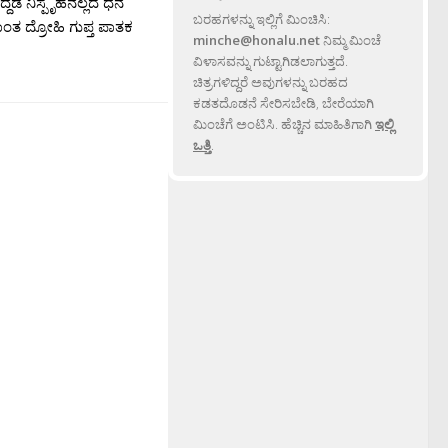
ದಡೆ ನಿಸ್ಪೃಹನಲ್ಲದೆ ಧನ
ಬರಹಗಳನ್ನು ಇಲ್ಲಿಗೆ ಮಿಂಚಿಸಿ:
ಾಂತ ದ್ರೋಹಿ ಗುಪ್ತ ಪಾತಕ
minche@honalu.net
ನಿಮ್ಮ ಮಿಂಚೆ
ವಿಳಾಸವನ್ನು ಗುಟ್ಟಾಗಿಡಲಾಗುತ್ತದೆ.
ಚಿತ್ರಗಳಿದ್ದರೆ ಅವುಗಳನ್ನು ಬರಹದ
ಕಡತದೊಡನೆ ಸೇರಿಸಬೇಡಿ, ಬೇರೆಯಾಗಿ
ಮಿಂಚೆಗೆ ಅಂಟಿಸಿ. ಹೆಚ್ಚಿನ ಮಾಹಿತಿಗಾಗಿ
ಇಲ್ಲಿ
ಒತ್ತಿ
.