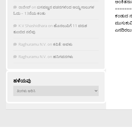
ಅಂಕಿತನಾ
ರಾಜೀವ್
on
ಬಸವಣ್ಣನ ವಚನಗಳಿಂದ ಆಯ್ದ ಸಾಲುಗಳ
=======
ಓದು – 13ನೆಯ ಕಂತು
ಕಂಡುದ ನು
ಮುಸುಕುರ
K.V Shashidhara
on
ಹೊನಲುವಿಗೆ 11 ವರುಶ
ಎನದಿರಲುಬ
ತುಂಬಿದ ನಲಿವು
Raghuramu N.V.
on
ಕವಿತೆ: ಅವಳು
Raghuramu N.V.
on
ಹನಿಗವನಗಳು
ಹಳೆಯವು
ಹಳೆಯವು