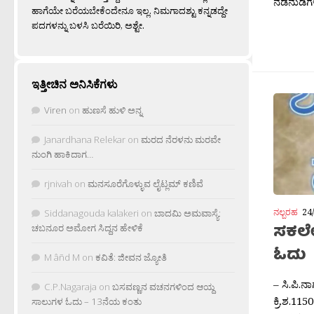
ನಡೆನುಡಿಗಳನ
ಹಾಗೆಯೇ ಬರೆಯಬೇಕೆಂದೇನೂ ಇಲ್ಲ. ನಿಮಗಾದಶ್ಟು ಕನ್ನಡದ್ದೇ
ಪದಗಳನ್ನು ಬಳಸಿ ಬರೆಯಿರಿ, ಅಶ್ಟೇ.
ಇತ್ತೀಚಿನ ಅನಿಸಿಕೆಗಳು
Viren
on
ಹುಣಸೆ ಹುಳಿ ಅನ್ನ
Janardhana Relekar
on
ಮರದ ನೆರಳನು ಮರವೇ
ನುಂಗಿ ಹಾಕಿದಾಗ…
rjnivah
on
ಮನಸೂರೆಗೊಳ್ಳುವ ಲೈಟ್ಲಮ್ ಕಣಿವೆ
ನಲ್ಬರಹ
24
Siddanagouda kalakeri
on
ಬಾದಮಿ ಅಮವಾಸ್ಯೆ:
ಸಕಲ
ಚಬನೂರ ಅಮೋಗ ಸಿದ್ದನ ಹೇಳಿಕೆ
ಓದು
M âñd M
on
ಕವಿತೆ: ಜೀವನ ಜ್ಯೋತಿ
– ಸಿ.ಪಿ.
C.P.Nagaraja
on
ಬಸವಣ್ಣನ ವಚನಗಳಿಂದ ಆಯ್ದ
ಕ್ರಿ.ಶ.1
ಸಾಲುಗಳ ಓದು – 13ನೆಯ ಕಂತು