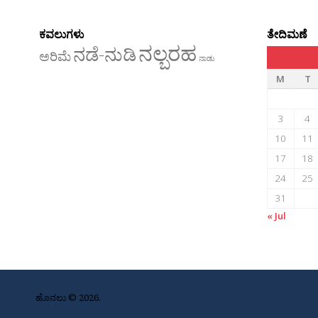
ಕವಲುಗಳು
ತೇದಿಮಣೆ
ನಲ್ಬರಹ
ನಡೆ-ನುಡಿ
ಅರಿಮೆ
ನಾಡು
M
T
3
4
10
11
17
18
24
25
31
« Jul
ಹೊನಲು © 2026.