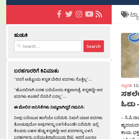
ಟ್ಯ
ಹುಡುಕಿ
Search
for:
ಬರಹಗಾರರಿಗೆ ಕಿವಿಮಾತು
“ನನಗೆ ಅಶ್ಟೊಂದು ಕನ್ನಡ ಬೇರಿನ ಪದಗಳು ಗೊತ್ತಿಲ್ಲ”…
ನಲ್ಬರಹ
11
“ಹೊನಲಿಗಾಗಿ ಬರಹ ಬರೆಯೋದು ಕಶ್ಟವಾಗುತ್ತೆ. ಕನ್ನಡದ್ದೇ ಆದ
ಸಕಲ
ಪದಗಳು ಕೂಡಲೆ ನೆನಪಿಗೆ ಬರಲ್ಲ”…
ಓದು 
ಈ ಮೇಲಿನ ಅನಿಸಿಕೆಗಳು ನಿಮ್ಮದಾಗಿದ್ದರೆ ಗಮನಿಸಿ:
– ಸಿ.ಪಿ.ನ
ನೀವು ಬರೆಯುವ ಹಾಗೆಯೇ ಬರೆಯಿರಿ. ನಿಮಗೆ ಯಾವ ಪದಗಳು
ತೋಚುವುದೋ ಅವುಗಳನ್ನು ಬಳಸಿಕೊಂಡೇ ಬರೆಯಿರಿ. ಇಲ್ಲಿ
ಹೃದಯದಲ್
ಕೆಲವರು ಬಹಳ ಹೆಚ್ಚು ಕನ್ನಡದ್ದೇ ಆದ ಪದಗಳನ್ನು ಬಳಸಿ
ಕಾಯ ಭಕ್ತ 
ಬರಹಗಳನ್ನು ಬರೆಯುತ್ತಿದ್ದಾರೆಂಬುದು ದಿಟ. ಆದರೆ ಎಲ್ಲರೂ