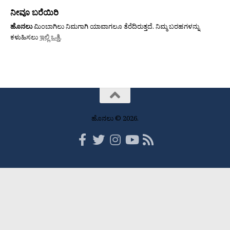
ನೀವೂ ಬರೆಯಿರಿ
ಹೊನಲು
ಮಿಂಬಾಗಿಲು ನಿಮಗಾಗಿ ಯಾವಾಗಲೂ ತೆರೆದಿರುತ್ತದೆ. ನಿಮ್ಮ ಬರಹಗಳನ್ನು
ಕಳುಹಿಸಲು
ಇಲ್ಲಿ ಒತ್ತಿ
.
ಹೊನಲು © 2026.