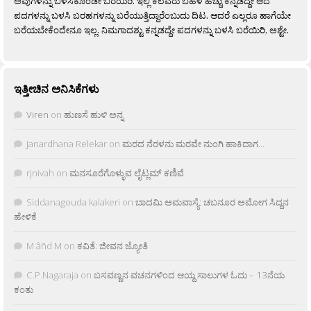
ಅವುಗಳನ್ನು ಬಳಸಿಕೊಂಡೇ ಬರೆಯಿರಿ. ಇಲ್ಲಿ ಕೆಲವರು ಬಹಳ ಹೆಚ್ಚು ಕನ್ನಡದ್ದೇ ಆದ
ಪದಗಳನ್ನು ಬಳಸಿ ಬರಹಗಳನ್ನು ಬರೆಯುತ್ತಿದ್ದಾರೆಂಬುದು ದಿಟ. ಆದರೆ ಎಲ್ಲರೂ ಹಾಗೆಯೇ
ಬರೆಯಬೇಕೆಂದೇನೂ ಇಲ್ಲ. ನಿಮಗಾದಶ್ಟು ಕನ್ನಡದ್ದೇ ಪದಗಳನ್ನು ಬಳಸಿ ಬರೆಯಿರಿ, ಅಶ್ಟೇ.
ಇತ್ತೀಚಿನ ಅನಿಸಿಕೆಗಳು
Viren
on
ಹುಣಸೆ ಹುಳಿ ಅನ್ನ
Janardhana Relekar
on
ಮರದ ನೆರಳನು ಮರವೇ ನುಂಗಿ ಹಾಕಿದಾಗ…
rjnivah
on
ಮನಸೂರೆಗೊಳ್ಳುವ ಲೈಟ್ಲಮ್ ಕಣಿವೆ
Siddanagouda kalakeri
on
ಬಾದಮಿ ಅಮವಾಸ್ಯೆ: ಚಬನೂರ ಅಮೋಗ ಸಿದ್ದನ
ಹೇಳಿಕೆ
M âñd M
on
ಕವಿತೆ: ಜೀವನ ಜ್ಯೋತಿ
C.P.Nagaraja
on
ಬಸವಣ್ಣನ ವಚನಗಳಿಂದ ಆಯ್ದ ಸಾಲುಗಳ ಓದು – 13ನೆಯ
ಕಂತು