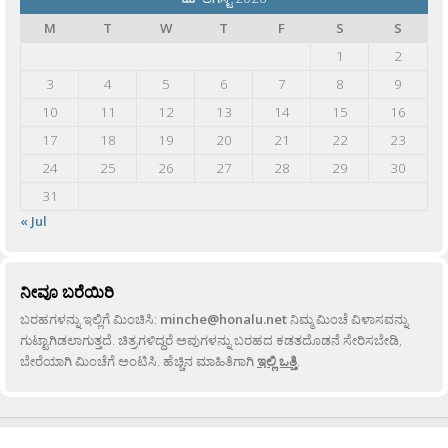
M
T
W
T
F
S
S
1
2
3
4
5
6
7
8
9
10
11
12
13
14
15
16
17
18
19
20
21
22
23
24
25
26
27
28
29
30
31
« Jul
ನೀವೂ ಬರೆಯಿರಿ
ಬರಹಗಳನ್ನು ಇಲ್ಲಿಗೆ ಮಿಂಚಿಸಿ:
minche@honalu.net
ನಿಮ್ಮ ಮಿಂಚೆ ವಿಳಾಸವನ್ನು
ಗುಟ್ಟಾಗಿಡಲಾಗುತ್ತದೆ. ಚಿತ್ರಗಳಿದ್ದರೆ ಅವುಗಳನ್ನು ಬರಹದ ಕಡತದೊಡನೆ ಸೇರಿಸಬೇಡಿ,
ಬೇರೆಯಾಗಿ ಮಿಂಚೆಗೆ ಅಂಟಿಸಿ. ಹೆಚ್ಚಿನ ಮಾಹಿತಿಗಾಗಿ
ಇಲ್ಲಿ ಒತ್ತಿ
.