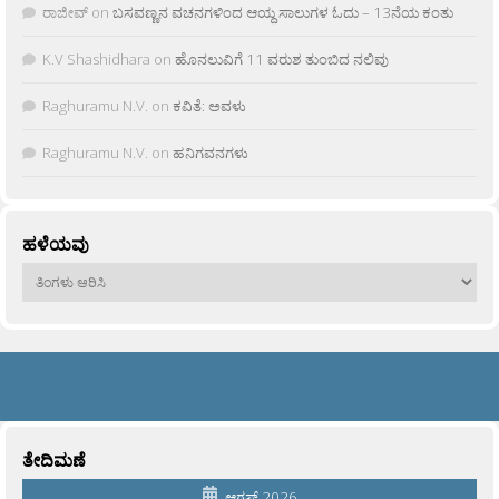
ರಾಜೀವ್
on
ಬಸವಣ್ಣನ ವಚನಗಳಿಂದ ಆಯ್ದ ಸಾಲುಗಳ ಓದು – 13ನೆಯ ಕಂತು
K.V Shashidhara
on
ಹೊನಲುವಿಗೆ 11 ವರುಶ ತುಂಬಿದ ನಲಿವು
Raghuramu N.V.
on
ಕವಿತೆ: ಅವಳು
Raghuramu N.V.
on
ಹನಿಗವನಗಳು
ಹಳೆಯವು
ಹಳೆಯವು
ತೇದಿಮಣೆ
ಆಗಸ್ಟ್ 2026