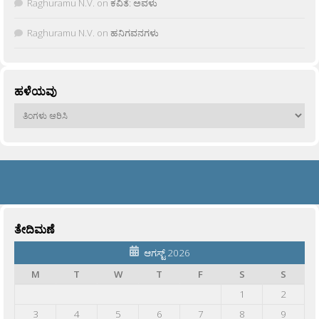
Raghuramu N.V.
on
ಕವಿತೆ: ಅವಳು
Raghuramu N.V.
on
ಹನಿಗವನಗಳು
ಹಳೆಯವು
ಹಳೆಯವು
ತೇದಿಮಣೆ
ಆಗಸ್ಟ್ 2026
M
T
W
T
F
S
S
1
2
3
4
5
6
7
8
9