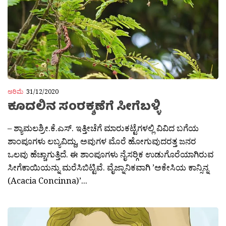
ಅರಿಮೆ
31/12/2020
ಕೂದಲಿನ ಸಂರಕ್ಶಣೆಗೆ ಸೀಗೆಬಳ್ಳಿ
– ಶ್ಯಾಮಲಶ್ರೀ.ಕೆ.ಎಸ್. ಇತ್ತೀಚೆಗೆ ಮಾರುಕಟ್ಟೆಗಳಲ್ಲಿ ವಿವಿದ ಬಗೆಯ
ಶಾಂಪೂಗಳು ಲಬ್ಯವಿದ್ದು, ಅವುಗಳ ಮೊರೆ ಹೋಗುವುದರತ್ತ ಜನರ
ಒಲವು ಹೆಚ್ಚಾಗುತ್ತಿದೆ. ಈ ಶಾಂಪೂಗಳು ನೈಸರ‍್ಗಿಕ ಉಡುಗೊರೆಯಾಗಿರುವ
ಸೀಗೆಕಾಯಿಯನ್ನು ಮರೆಸಿಬಿಟ್ಟಿವೆ. ವೈಜ್ನಾನಿಕವಾಗಿ ’ಅಕೇಸಿಯ ಕಾನ್ಸಿನ್ನ
(Acacia Concinna)’...