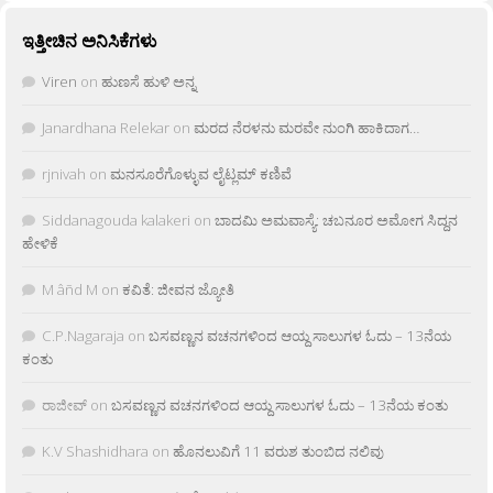
ಇತ್ತೀಚಿನ ಅನಿಸಿಕೆಗಳು
Viren
on
ಹುಣಸೆ ಹುಳಿ ಅನ್ನ
Janardhana Relekar
on
ಮರದ ನೆರಳನು ಮರವೇ ನುಂಗಿ ಹಾಕಿದಾಗ…
rjnivah
on
ಮನಸೂರೆಗೊಳ್ಳುವ ಲೈಟ್ಲಮ್ ಕಣಿವೆ
Siddanagouda kalakeri
on
ಬಾದಮಿ ಅಮವಾಸ್ಯೆ: ಚಬನೂರ ಅಮೋಗ ಸಿದ್ದನ
ಹೇಳಿಕೆ
M âñd M
on
ಕವಿತೆ: ಜೀವನ ಜ್ಯೋತಿ
C.P.Nagaraja
on
ಬಸವಣ್ಣನ ವಚನಗಳಿಂದ ಆಯ್ದ ಸಾಲುಗಳ ಓದು – 13ನೆಯ
ಕಂತು
ರಾಜೀವ್
on
ಬಸವಣ್ಣನ ವಚನಗಳಿಂದ ಆಯ್ದ ಸಾಲುಗಳ ಓದು – 13ನೆಯ ಕಂತು
K.V Shashidhara
on
ಹೊನಲುವಿಗೆ 11 ವರುಶ ತುಂಬಿದ ನಲಿವು