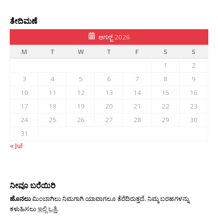
ತೇದಿಮಣೆ
ಆಗಸ್ಟ್ 2026
M
T
W
T
F
S
S
1
2
3
4
5
6
7
8
9
10
11
12
13
14
15
16
17
18
19
20
21
22
23
24
25
26
27
28
29
30
31
« Jul
ನೀವೂ ಬರೆಯಿರಿ
ಹೊನಲು
ಮಿಂಬಾಗಿಲು ನಿಮಗಾಗಿ ಯಾವಾಗಲೂ ತೆರೆದಿರುತ್ತದೆ. ನಿಮ್ಮ ಬರಹಗಳನ್ನು
ಕಳುಹಿಸಲು
ಇಲ್ಲಿ ಒತ್ತಿ
.