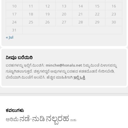
10
11
12
13
14
15
16
17
18
19
20
21
22
23
24
25
26
27
28
29
30
31
« Jul
ನೀವೂ ಬರೆಯಿರಿ
ಬರಹಗಳನ್ನು ಇಲ್ಲಿಗೆ ಮಿಂಚಿಸಿ:
minche@honalu.net
ನಿಮ್ಮ ಮಿಂಚೆ ವಿಳಾಸವನ್ನು
ಗುಟ್ಟಾಗಿಡಲಾಗುತ್ತದೆ. ಚಿತ್ರಗಳಿದ್ದರೆ ಅವುಗಳನ್ನು ಬರಹದ ಕಡತದೊಡನೆ ಸೇರಿಸಬೇಡಿ,
ಬೇರೆಯಾಗಿ ಮಿಂಚೆಗೆ ಅಂಟಿಸಿ. ಹೆಚ್ಚಿನ ಮಾಹಿತಿಗಾಗಿ
ಇಲ್ಲಿ ಒತ್ತಿ
.
ಕವಲುಗಳು
ನಲ್ಬರಹ
ನಡೆ-ನುಡಿ
ಅರಿಮೆ
ನಾಡು