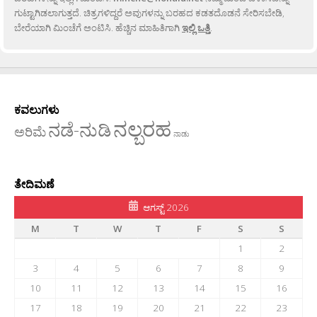
ಗುಟ್ಟಾಗಿಡಲಾಗುತ್ತದೆ. ಚಿತ್ರಗಳಿದ್ದರೆ ಅವುಗಳನ್ನು ಬರಹದ ಕಡತದೊಡನೆ ಸೇರಿಸಬೇಡಿ,
ಬೇರೆಯಾಗಿ ಮಿಂಚೆಗೆ ಅಂಟಿಸಿ. ಹೆಚ್ಚಿನ ಮಾಹಿತಿಗಾಗಿ
ಇಲ್ಲಿ ಒತ್ತಿ
.
ಕವಲುಗಳು
ನಲ್ಬರಹ
ನಡೆ-ನುಡಿ
ಅರಿಮೆ
ನಾಡು
ತೇದಿಮಣೆ
ಆಗಸ್ಟ್ 2026
M
T
W
T
F
S
S
1
2
3
4
5
6
7
8
9
10
11
12
13
14
15
16
17
18
19
20
21
22
23