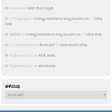
M âñd M
on
ಕವಿತೆ: ಜೀವನ ಜ್ಯೋತಿ
C.P.Nagaraja
on
ಬಸವಣ್ಣನ ವಚನಗಳಿಂದ ಆಯ್ದ ಸಾಲುಗಳ ಓದು – 13ನೆಯ
ಕಂತು
ರಾಜೀವ್
on
ಬಸವಣ್ಣನ ವಚನಗಳಿಂದ ಆಯ್ದ ಸಾಲುಗಳ ಓದು – 13ನೆಯ ಕಂತು
K.V Shashidhara
on
ಹೊನಲುವಿಗೆ 11 ವರುಶ ತುಂಬಿದ ನಲಿವು
Raghuramu N.V.
on
ಕವಿತೆ: ಅವಳು
Raghuramu N.V.
on
ಹನಿಗವನಗಳು
ಹಳೆಯವು
ಹಳೆಯವು