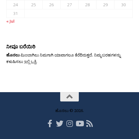
24
25
26
27
28
29
30
31
« Jul
ನೀವೂ ಬರೆಯಿರಿ
ಹೊನಲು
ಮಿಂಬಾಗಿಲು ನಿಮಗಾಗಿ ಯಾವಾಗಲೂ ತೆರೆದಿರುತ್ತದೆ. ನಿಮ್ಮ ಬರಹಗಳನ್ನು
ಕಳುಹಿಸಲು
ಇಲ್ಲಿ ಒತ್ತಿ
.
ಹೊನಲು © 2026.