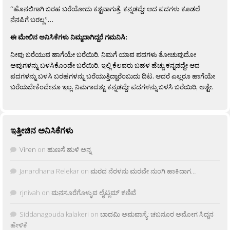
“ಹೊನಲಿಗಾಗಿ ಬರಹ ಬರೆಯೋದು ಕಶ್ಟವಾಗುತ್ತೆ. ಕನ್ನಡದ್ದೇ ಆದ ಪದಗಳು ಕೂಡಲೆ
ನೆನಪಿಗೆ ಬರಲ್ಲ”…
ಈ ಮೇಲಿನ ಅನಿಸಿಕೆಗಳು ನಿಮ್ಮದಾಗಿದ್ದರೆ ಗಮನಿಸಿ:
ನೀವು ಬರೆಯುವ ಹಾಗೆಯೇ ಬರೆಯಿರಿ. ನಿಮಗೆ ಯಾವ ಪದಗಳು ತೋಚುವುದೋ
ಅವುಗಳನ್ನು ಬಳಸಿಕೊಂಡೇ ಬರೆಯಿರಿ. ಇಲ್ಲಿ ಕೆಲವರು ಬಹಳ ಹೆಚ್ಚು ಕನ್ನಡದ್ದೇ ಆದ
ಪದಗಳನ್ನು ಬಳಸಿ ಬರಹಗಳನ್ನು ಬರೆಯುತ್ತಿದ್ದಾರೆಂಬುದು ದಿಟ. ಆದರೆ ಎಲ್ಲರೂ ಹಾಗೆಯೇ
ಬರೆಯಬೇಕೆಂದೇನೂ ಇಲ್ಲ. ನಿಮಗಾದಶ್ಟು ಕನ್ನಡದ್ದೇ ಪದಗಳನ್ನು ಬಳಸಿ ಬರೆಯಿರಿ, ಅಶ್ಟೇ.
ಇತ್ತೀಚಿನ ಅನಿಸಿಕೆಗಳು
Viren
on
ಹುಣಸೆ ಹುಳಿ ಅನ್ನ
Janardhana Relekar
on
ಮರದ ನೆರಳನು ಮರವೇ ನುಂಗಿ ಹಾಕಿದಾಗ…
rjnivah
on
ಮನಸೂರೆಗೊಳ್ಳುವ ಲೈಟ್ಲಮ್ ಕಣಿವೆ
Siddanagouda kalakeri
on
ಬಾದಮಿ ಅಮವಾಸ್ಯೆ: ಚಬನೂರ ಅಮೋಗ ಸಿದ್ದನ
ಹೇಳಿಕೆ