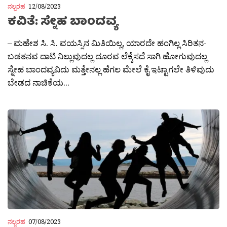
ನಲ್ಬರಹ
12/08/2023
ಕವಿತೆ: ಸ್ನೇಹ ಬಾಂದವ್ಯ
– ಮಹೇಶ ಸಿ. ಸಿ. ವಯಸ್ಸಿನ ಮಿತಿಯಿಲ್ಲ, ಯಾರದೇ ಹಂಗಿಲ್ಲ ಸಿರಿತನ-
ಬಡತನವ ದಾಟಿ ನಿಲ್ಲುವುದಲ್ಲ ದೂರವ ಲೆಕ್ಕೆಸದೆ ಸಾಗಿ ಹೋಗುವುದಲ್ಲ
ಸ್ನೇಹ ಬಾಂದವ್ಯವಿದು ಮತ್ತೇನಲ್ಲ ಹೆಗಲ ಮೇಲೆ ಕೈ ಇಟ್ಟಾಗಲೇ ತಿಳಿವುದು
ಬೇಡದ ನಾಚಿಕೆಯ...
ನಲ್ಬರಹ
07/08/2023