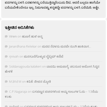
ಪದಗಳನ್ನು ಬಳಸಿ ಬರಹಗಳನ್ನು ಬರೆಯುತ್ತಿದ್ದಾರೆಂಬುದು ದಿಟ. ಆದರೆ ಎಲ್ಲರೂ ಹಾಗೆಯೇ
ಬರೆಯಬೇಕೆಂದೇನೂ ಇಲ್ಲ. ನಿಮಗಾದಶ್ಟು ಕನ್ನಡದ್ದೇ ಪದಗಳನ್ನು ಬಳಸಿ ಬರೆಯಿರಿ, ಅಶ್ಟೇ.
ಇತ್ತೀಚಿನ ಅನಿಸಿಕೆಗಳು
Viren
on
ಹುಣಸೆ ಹುಳಿ ಅನ್ನ
Janardhana Relekar
on
ಮರದ ನೆರಳನು ಮರವೇ ನುಂಗಿ ಹಾಕಿದಾಗ…
rjnivah
on
ಮನಸೂರೆಗೊಳ್ಳುವ ಲೈಟ್ಲಮ್ ಕಣಿವೆ
Siddanagouda kalakeri
on
ಬಾದಮಿ ಅಮವಾಸ್ಯೆ: ಚಬನೂರ ಅಮೋಗ ಸಿದ್ದನ
ಹೇಳಿಕೆ
M âñd M
on
ಕವಿತೆ: ಜೀವನ ಜ್ಯೋತಿ
C.P.Nagaraja
on
ಬಸವಣ್ಣನ ವಚನಗಳಿಂದ ಆಯ್ದ ಸಾಲುಗಳ ಓದು – 13ನೆಯ
ಕಂತು
ರಾಜೀವ್
on
ಬಸವಣ್ಣನ ವಚನಗಳಿಂದ ಆಯ್ದ ಸಾಲುಗಳ ಓದು – 13ನೆಯ ಕಂತು