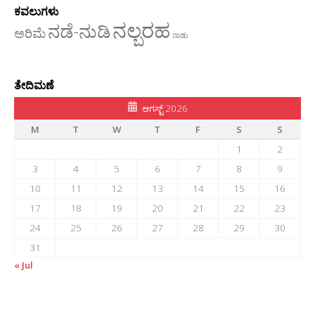
ಕವಲುಗಳು
ನಲ್ಬರಹ
ನಡೆ-ನುಡಿ
ಅರಿಮೆ
ನಾಡು
ತೇದಿಮಣೆ
ಆಗಸ್ಟ್ 2026
M
T
W
T
F
S
S
1
2
3
4
5
6
7
8
9
10
11
12
13
14
15
16
17
18
19
20
21
22
23
24
25
26
27
28
29
30
31
« Jul