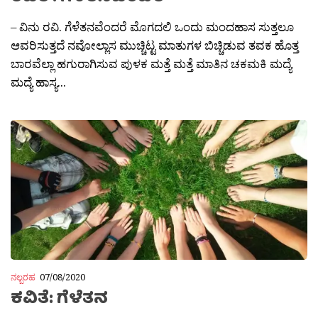
– ವಿನು ರವಿ. ಗೆಳೆತನವೆಂದರೆ ಮೊಗದಲಿ ಒಂದು ಮಂದಹಾಸ ಸುತ್ತಲೂ
ಆವರಿಸುತ್ತದೆ ನವೋಲ್ಲಾಸ ಮುಚ್ಚಿಟ್ಟ ಮಾತುಗಳ ಬಿಚ್ಚಿಡುವ ತವಕ ಹೊತ್ತ
ಬಾರವೆಲ್ಲಾ ಹಗುರಾಗಿಸುವ ಪುಳಕ ಮತ್ತೆ ಮತ್ತೆ ಮಾತಿನ ಚಕಮಕಿ ಮದ್ಯೆ
ಮದ್ಯೆ ಹಾಸ್ಯ...
ನಲ್ಬರಹ
07/08/2020
ಕವಿತೆ: ಗೆಳೆತನ