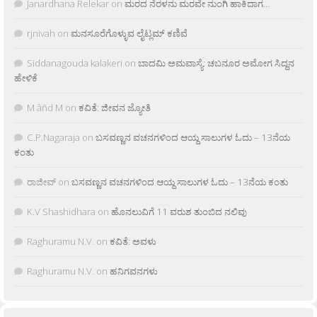
Janardhana Relekar
on
ಮರದ ನೆರಳನು ಮರವೇ ನುಂಗಿ ಹಾಕಿದಾಗ…
rjnivah
on
ಮನಸೂರೆಗೊಳ್ಳುವ ಲೈಟ್ಲಮ್ ಕಣಿವೆ
Siddanagouda kalakeri
on
ಬಾದಮಿ ಅಮವಾಸ್ಯೆ: ಚಬನೂರ ಅಮೋಗ ಸಿದ್ದನ
ಹೇಳಿಕೆ
M âñd M
on
ಕವಿತೆ: ಜೀವನ ಜ್ಯೋತಿ
C.P.Nagaraja
on
ಬಸವಣ್ಣನ ವಚನಗಳಿಂದ ಆಯ್ದ ಸಾಲುಗಳ ಓದು – 13ನೆಯ
ಕಂತು
ರಾಜೀವ್
on
ಬಸವಣ್ಣನ ವಚನಗಳಿಂದ ಆಯ್ದ ಸಾಲುಗಳ ಓದು – 13ನೆಯ ಕಂತು
K.V Shashidhara
on
ಹೊನಲುವಿಗೆ 11 ವರುಶ ತುಂಬಿದ ನಲಿವು
Raghuramu N.V.
on
ಕವಿತೆ: ಅವಳು
Raghuramu N.V.
on
ಹನಿಗವನಗಳು