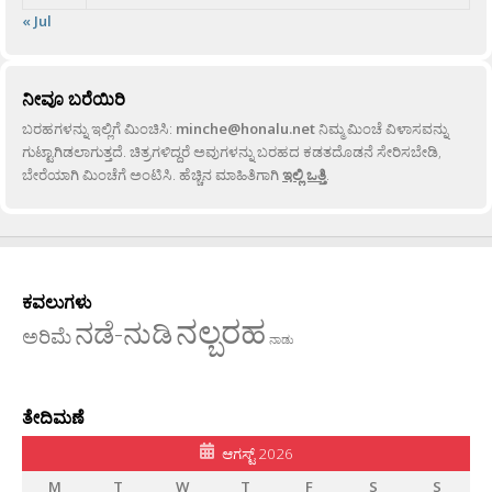
« Jul
ನೀವೂ ಬರೆಯಿರಿ
ಬರಹಗಳನ್ನು ಇಲ್ಲಿಗೆ ಮಿಂಚಿಸಿ:
minche@honalu.net
ನಿಮ್ಮ ಮಿಂಚೆ ವಿಳಾಸವನ್ನು
ಗುಟ್ಟಾಗಿಡಲಾಗುತ್ತದೆ. ಚಿತ್ರಗಳಿದ್ದರೆ ಅವುಗಳನ್ನು ಬರಹದ ಕಡತದೊಡನೆ ಸೇರಿಸಬೇಡಿ,
ಬೇರೆಯಾಗಿ ಮಿಂಚೆಗೆ ಅಂಟಿಸಿ. ಹೆಚ್ಚಿನ ಮಾಹಿತಿಗಾಗಿ
ಇಲ್ಲಿ ಒತ್ತಿ
.
ಕವಲುಗಳು
ನಲ್ಬರಹ
ನಡೆ-ನುಡಿ
ಅರಿಮೆ
ನಾಡು
ತೇದಿಮಣೆ
ಆಗಸ್ಟ್ 2026
M
T
W
T
F
S
S