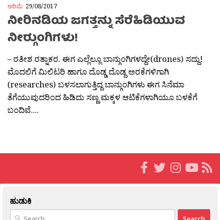
ಅರಿಮೆ
29/08/2017
ನೀರಿನಡಿಯ ಜಗತ್ತನ್ನು ಸೆರೆಹಿಡಿಯುವ
ನೀರ‍್ಗುಂಗಿಗಳು!
– ರತೀಶ ರತ್ನಾಕರ. ಈಗ ಎಲ್ಲೆಲ್ಲೂ ಬಾನ್ಗುಂಗಿಗಳದ್ದೇ(drones) ಸದ್ದು!
ಮೊದಲಿಗೆ ಮಿಲಿಟರಿ ಹಾಗೂ ದೊಡ್ಡ ದೊಡ್ದ ಅರಕೆಗಳಿಗಾಗಿ
(researches) ಬಳಸಲಾಗುತ್ತಿದ್ದ ಬಾನ್ಗುಂಗಿಗಳು ಈಗ ಸಿನೆಮಾ
ತೆಗೆಯುವುದರಿಂದ ಹಿಡಿದು ಸಣ್ಣ ಮಕ್ಕಳ ಆಟಿಕೆಗಳಾಗಿಯೂ ಬಳಕೆಗೆ
ಬಂದಿವೆ....
ಹುಡುಕಿ
Search