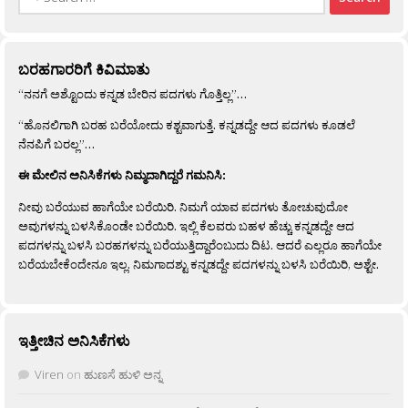
for:
ಬರಹಗಾರರಿಗೆ ಕಿವಿಮಾತು
“ನನಗೆ ಅಶ್ಟೊಂದು ಕನ್ನಡ ಬೇರಿನ ಪದಗಳು ಗೊತ್ತಿಲ್ಲ”…
“ಹೊನಲಿಗಾಗಿ ಬರಹ ಬರೆಯೋದು ಕಶ್ಟವಾಗುತ್ತೆ. ಕನ್ನಡದ್ದೇ ಆದ ಪದಗಳು ಕೂಡಲೆ
ನೆನಪಿಗೆ ಬರಲ್ಲ”…
ಈ ಮೇಲಿನ ಅನಿಸಿಕೆಗಳು ನಿಮ್ಮದಾಗಿದ್ದರೆ ಗಮನಿಸಿ:
ನೀವು ಬರೆಯುವ ಹಾಗೆಯೇ ಬರೆಯಿರಿ. ನಿಮಗೆ ಯಾವ ಪದಗಳು ತೋಚುವುದೋ
ಅವುಗಳನ್ನು ಬಳಸಿಕೊಂಡೇ ಬರೆಯಿರಿ. ಇಲ್ಲಿ ಕೆಲವರು ಬಹಳ ಹೆಚ್ಚು ಕನ್ನಡದ್ದೇ ಆದ
ಪದಗಳನ್ನು ಬಳಸಿ ಬರಹಗಳನ್ನು ಬರೆಯುತ್ತಿದ್ದಾರೆಂಬುದು ದಿಟ. ಆದರೆ ಎಲ್ಲರೂ ಹಾಗೆಯೇ
ಬರೆಯಬೇಕೆಂದೇನೂ ಇಲ್ಲ. ನಿಮಗಾದಶ್ಟು ಕನ್ನಡದ್ದೇ ಪದಗಳನ್ನು ಬಳಸಿ ಬರೆಯಿರಿ, ಅಶ್ಟೇ.
ಇತ್ತೀಚಿನ ಅನಿಸಿಕೆಗಳು
Viren
on
ಹುಣಸೆ ಹುಳಿ ಅನ್ನ