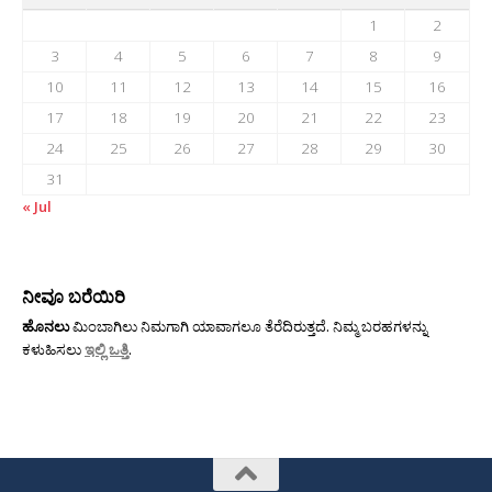
1
2
3
4
5
6
7
8
9
10
11
12
13
14
15
16
17
18
19
20
21
22
23
24
25
26
27
28
29
30
31
« Jul
ನೀವೂ ಬರೆಯಿರಿ
ಹೊನಲು
ಮಿಂಬಾಗಿಲು ನಿಮಗಾಗಿ ಯಾವಾಗಲೂ ತೆರೆದಿರುತ್ತದೆ. ನಿಮ್ಮ ಬರಹಗಳನ್ನು
ಕಳುಹಿಸಲು
ಇಲ್ಲಿ ಒತ್ತಿ
.