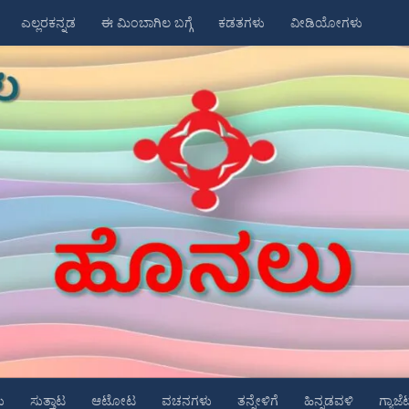
ಎಲ್ಲರಕನ್ನಡ
ಈ ಮಿಂಬಾಗಿಲ ಬಗ್ಗೆ
ಕಡತಗಳು
ವೀಡಿಯೋಗಳು
ು
ಸುತ್ತಾಟ
ಆಟೋಟ
ವಚನಗಳು
ತನ್ನೇಳಿಗೆ
ಹಿನ್ನಡವಳಿ
ಗ್ಯಾಜೆ