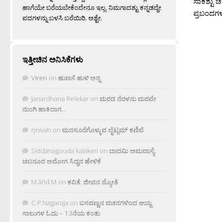
ಸಾಕಶ್ಟು 
ಹಾಗೆಯೇ ಬರೆಯಬೇಕೆಂದೇನೂ ಇಲ್ಲ. ನಿಮಗಾದಶ್ಟು ಕನ್ನಡದ್ದೇ
ಪ್ರಬಂದಗಳು
ಪದಗಳನ್ನು ಬಳಸಿ ಬರೆಯಿರಿ, ಅಶ್ಟೇ.
ಇತ್ತೀಚಿನ ಅನಿಸಿಕೆಗಳು
Viren
on
ಹುಣಸೆ ಹುಳಿ ಅನ್ನ
Janardhana Relekar
on
ಮರದ ನೆರಳನು ಮರವೇ
ನುಂಗಿ ಹಾಕಿದಾಗ…
rjnivah
on
ಮನಸೂರೆಗೊಳ್ಳುವ ಲೈಟ್ಲಮ್ ಕಣಿವೆ
Siddanagouda kalakeri
on
ಬಾದಮಿ ಅಮವಾಸ್ಯೆ:
ಚಬನೂರ ಅಮೋಗ ಸಿದ್ದನ ಹೇಳಿಕೆ
M âñd M
on
ಕವಿತೆ: ಜೀವನ ಜ್ಯೋತಿ
C.P.Nagaraja
on
ಬಸವಣ್ಣನ ವಚನಗಳಿಂದ ಆಯ್ದ
ಸಾಲುಗಳ ಓದು – 13ನೆಯ ಕಂತು