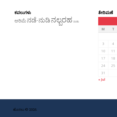
ಕವಲುಗಳು
ತೇದಿಮಣೆ
ನಲ್ಬರಹ
ನಡೆ-ನುಡಿ
ಅರಿಮೆ
ನಾಡು
M
T
3
4
10
11
17
18
24
25
31
« Jul
ಹೊನಲು © 2026.