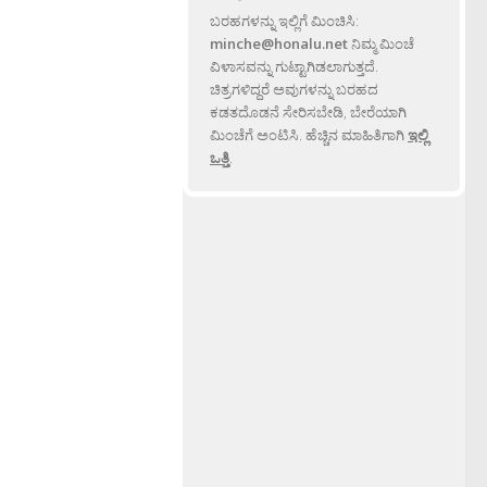
ಬರಹಗಳನ್ನು ಇಲ್ಲಿಗೆ ಮಿಂಚಿಸಿ:
minche@honalu.net
ನಿಮ್ಮ ಮಿಂಚೆ
ವಿಳಾಸವನ್ನು ಗುಟ್ಟಾಗಿಡಲಾಗುತ್ತದೆ.
ಚಿತ್ರಗಳಿದ್ದರೆ ಅವುಗಳನ್ನು ಬರಹದ
ಕಡತದೊಡನೆ ಸೇರಿಸಬೇಡಿ, ಬೇರೆಯಾಗಿ
ಮಿಂಚೆಗೆ ಅಂಟಿಸಿ. ಹೆಚ್ಚಿನ ಮಾಹಿತಿಗಾಗಿ
ಇಲ್ಲಿ
ಒತ್ತಿ
.