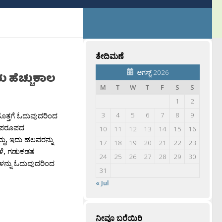
ತೇದಿಮಣೆ
ಆಗಸ್ಟ್ 2026
 ಹೆಚ್ಚುಕಾಲ
M
T
W
T
F
S
S
1
2
ಹೊತ್ತಗೆ ಓದುವುದರಿಂದ
3
4
5
6
7
8
9
 ಅಪರೂಪದ
10
11
12
13
14
15
16
ದು, ಇದು ಹಲವರನ್ನು
17
18
19
20
21
22
23
ಹಾಳೆ, ಗಡುಕಡತ
24
25
26
27
28
29
30
ನ್ನು ಓದುವುದರಿಂದ
31
« Jul
ನೀವೂ ಬರೆಯಿರಿ