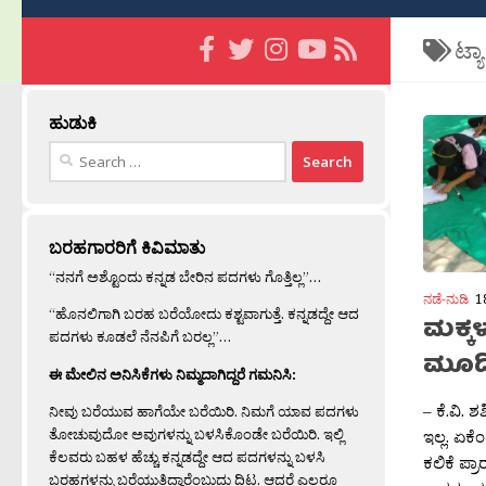
ಟ್ಯ
ಹುಡುಕಿ
Search
for:
ಬರಹಗಾರರಿಗೆ ಕಿವಿಮಾತು
“ನನಗೆ ಅಶ್ಟೊಂದು ಕನ್ನಡ ಬೇರಿನ ಪದಗಳು ಗೊತ್ತಿಲ್ಲ”…
ನಡೆ-ನುಡಿ
1
“ಹೊನಲಿಗಾಗಿ ಬರಹ ಬರೆಯೋದು ಕಶ್ಟವಾಗುತ್ತೆ. ಕನ್ನಡದ್ದೇ ಆದ
ಮಕ್ಕಳ 
ಪದಗಳು ಕೂಡಲೆ ನೆನಪಿಗೆ ಬರಲ್ಲ”…
ಮೂಡಿ
ಈ ಮೇಲಿನ ಅನಿಸಿಕೆಗಳು ನಿಮ್ಮದಾಗಿದ್ದರೆ ಗಮನಿಸಿ:
– ಕೆ.ವಿ.
ನೀವು ಬರೆಯುವ ಹಾಗೆಯೇ ಬರೆಯಿರಿ. ನಿಮಗೆ ಯಾವ ಪದಗಳು
ತೋಚುವುದೋ ಅವುಗಳನ್ನು ಬಳಸಿಕೊಂಡೇ ಬರೆಯಿರಿ. ಇಲ್ಲಿ
ಇಲ್ಲ. ಏ
ಕೆಲವರು ಬಹಳ ಹೆಚ್ಚು ಕನ್ನಡದ್ದೇ ಆದ ಪದಗಳನ್ನು ಬಳಸಿ
ಕಲಿಕೆ ಪ್
ಬರಹಗಳನ್ನು ಬರೆಯುತ್ತಿದ್ದಾರೆಂಬುದು ದಿಟ. ಆದರೆ ಎಲ್ಲರೂ