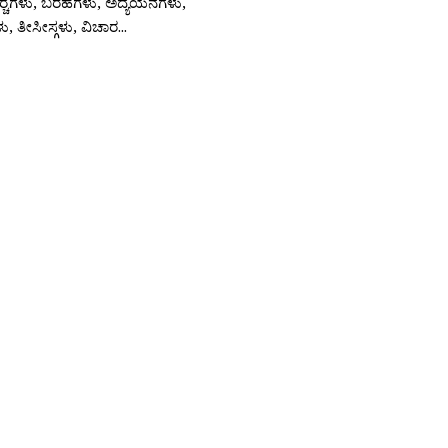
ಚರ‍್ಚೆಗಳು, ಬರಹಗಳು, ಅದ್ಯಯನಗಳು,
, ತೀಸೀಸ್ಗಳು, ವಿಚಾರ...