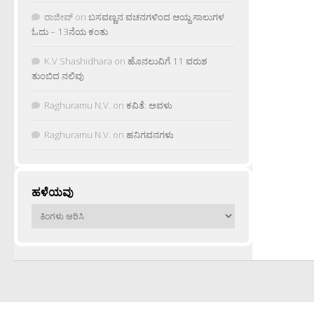
ರಾಜೀವ್
on
ಬಸವಣ್ಣನ ವಚನಗಳಿಂದ ಆಯ್ದ ಸಾಲುಗಳ
ಓದು – 13ನೆಯ ಕಂತು
K.V Shashidhara
on
ಹೊನಲುವಿಗೆ 11 ವರುಶ
ತುಂಬಿದ ನಲಿವು
Raghuramu N.V.
on
ಕವಿತೆ: ಅವಳು
Raghuramu N.V.
on
ಹನಿಗವನಗಳು
ಹಳೆಯವು
ಹಳೆಯವು