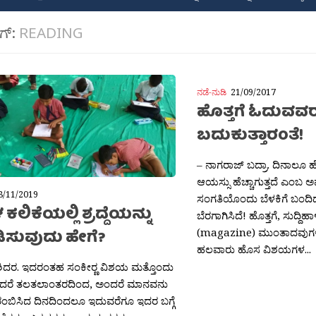
ಾಗ್:
READING
ನಡೆ-ನುಡಿ
21/09/2017
ಹೊತ್ತಗೆ ಓದುವವರು
ಬದುಕುತ್ತಾರಂತೆ!
– ನಾಗರಾಜ್ ಬದ್ರಾ. ದಿನಾಲೂ 
ಆಯಸ್ಸು ಹೆಚ್ಚಾಗುತ್ತದೆ ಎಂಬ
8/11/2019
ಸಂಗತಿಯೊಂದು ಬೆಳಕಿಗೆ ಬಂದಿದ್
ಕಲಿಕೆಯಲ್ಲಿ ಶ್ರದ್ದೆಯನ್ನು
ಬೆರಗಾಗಿಸಿದೆ! ಹೊತ್ತಗೆ, ಸುದ್ದಿ
(magazine) ಮುಂತಾದವುಗಳ
ಸುವುದು ಹೇಗೆ?
ಹಲವಾರು ಹೊಸ ವಿಶಯಗಳ...
 ಶಶಿದರ. ಇದರಂತಹ ಸಂಕೀರ‍್ಣ ವಿಶಯ ಮತ್ತೊಂದು
ಕೆಂದರೆ ತಲತಲಾಂತರದಿಂದ, ಅಂದರೆ ಮಾನವನು
ರಾರಂಬಿಸಿದ ದಿನದಿಂದಲೂ ಇದುವರೆಗೂ ಇದರ ಬಗ್ಗೆ