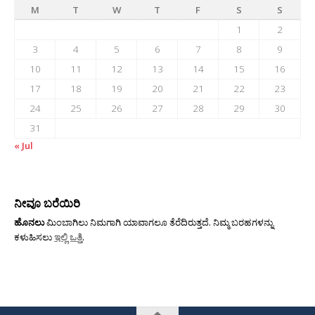
M
T
W
T
F
S
S
1
2
3
4
5
6
7
8
9
10
11
12
13
14
15
16
17
18
19
20
21
22
23
24
25
26
27
28
29
30
31
« Jul
ನೀವೂ ಬರೆಯಿರಿ
ಹೊನಲು
ಮಿಂಬಾಗಿಲು ನಿಮಗಾಗಿ ಯಾವಾಗಲೂ ತೆರೆದಿರುತ್ತದೆ. ನಿಮ್ಮ ಬರಹಗಳನ್ನು
ಕಳುಹಿಸಲು
ಇಲ್ಲಿ ಒತ್ತಿ
.