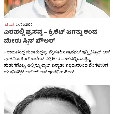
ನಡೆ-ನುಡಿ
14/01/2020
ಎರಪಲ್ಲಿ ಪ್ರಸನ್ನ – ಕ್ರಿಕೆಟ್ ಜಗತ್ತು ಕಂಡ
ಮೇರು ಸ್ಪಿನ್ ಬೌಲರ್
– ರಾಮಚಂದ್ರ ಮಹಾರುದ್ರಪ್ಪ. ಮೈಸೂರಿನ ನ್ಯಾಶನಲ್ ಇನ್ಸ್ಟಿಟ್ಯೂಟ್ ಆಪ್
ಇಂಜಿನಿಯರಿಂಗ್ ಕಾಲೇಜ್ ನಲ್ಲಿ 60 ರ ದಶಕದಲ್ಲಿ ಓದುತ್ತಿದ್ದ
ಹುಡುಗನೊಬ್ಬ, ಅಲ್ಲಿನ್ನೂ ಲ್ಯಾಬ್ ಏರ‍್ಪಾಡು ಇಲ್ಲದುದರಿಂದ ಬೆಂಗಳೂರಿನ
ಯೂನಿವರ‍್ಸಿಟಿ ಕಾಲೇಜ್ ಆಪ್ ಇಂಜಿನಿಯರಿಂಗ್...