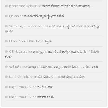
Janardhana Relekar
on
ಮರದ ನೆರಳನು ಮರವೇ ನುಂಗಿ ಹಾಕಿದಾಗ…
rjnivah
on
ಮನಸೂರೆಗೊಳ್ಳುವ ಲೈಟ್ಲಮ್ ಕಣಿವೆ
Siddanagouda kalakeri
on
ಬಾದಮಿ ಅಮವಾಸ್ಯೆ: ಚಬನೂರ ಅಮೋಗ ಸಿದ್ದನ
ಹೇಳಿಕೆ
M âñd M
on
ಕವಿತೆ: ಜೀವನ ಜ್ಯೋತಿ
C.P.Nagaraja
on
ಬಸವಣ್ಣನ ವಚನಗಳಿಂದ ಆಯ್ದ ಸಾಲುಗಳ ಓದು – 13ನೆಯ
ಕಂತು
ರಾಜೀವ್
on
ಬಸವಣ್ಣನ ವಚನಗಳಿಂದ ಆಯ್ದ ಸಾಲುಗಳ ಓದು – 13ನೆಯ ಕಂತು
K.V Shashidhara
on
ಹೊನಲುವಿಗೆ 11 ವರುಶ ತುಂಬಿದ ನಲಿವು
Raghuramu N.V.
on
ಕವಿತೆ: ಅವಳು
Raghuramu N.V.
on
ಹನಿಗವನಗಳು