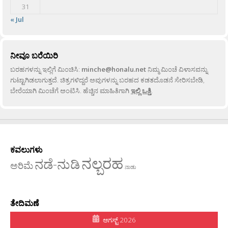
31
« Jul
ನೀವೂ ಬರೆಯಿರಿ
ಬರಹಗಳನ್ನು ಇಲ್ಲಿಗೆ ಮಿಂಚಿಸಿ:
minche@honalu.net
ನಿಮ್ಮ ಮಿಂಚೆ ವಿಳಾಸವನ್ನು
ಗುಟ್ಟಾಗಿಡಲಾಗುತ್ತದೆ. ಚಿತ್ರಗಳಿದ್ದರೆ ಅವುಗಳನ್ನು ಬರಹದ ಕಡತದೊಡನೆ ಸೇರಿಸಬೇಡಿ,
ಬೇರೆಯಾಗಿ ಮಿಂಚೆಗೆ ಅಂಟಿಸಿ. ಹೆಚ್ಚಿನ ಮಾಹಿತಿಗಾಗಿ
ಇಲ್ಲಿ ಒತ್ತಿ
.
ಕವಲುಗಳು
ನಲ್ಬರಹ
ನಡೆ-ನುಡಿ
ಅರಿಮೆ
ನಾಡು
ತೇದಿಮಣೆ
ಆಗಸ್ಟ್ 2026