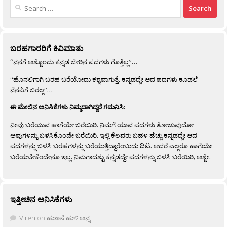
Search
for:
ಬರಹಗಾರರಿಗೆ ಕಿವಿಮಾತು
“ನನಗೆ ಅಶ್ಟೊಂದು ಕನ್ನಡ ಬೇರಿನ ಪದಗಳು ಗೊತ್ತಿಲ್ಲ”…
“ಹೊನಲಿಗಾಗಿ ಬರಹ ಬರೆಯೋದು ಕಶ್ಟವಾಗುತ್ತೆ. ಕನ್ನಡದ್ದೇ ಆದ ಪದಗಳು ಕೂಡಲೆ
ನೆನಪಿಗೆ ಬರಲ್ಲ”…
ಈ ಮೇಲಿನ ಅನಿಸಿಕೆಗಳು ನಿಮ್ಮದಾಗಿದ್ದರೆ ಗಮನಿಸಿ:
ನೀವು ಬರೆಯುವ ಹಾಗೆಯೇ ಬರೆಯಿರಿ. ನಿಮಗೆ ಯಾವ ಪದಗಳು ತೋಚುವುದೋ
ಅವುಗಳನ್ನು ಬಳಸಿಕೊಂಡೇ ಬರೆಯಿರಿ. ಇಲ್ಲಿ ಕೆಲವರು ಬಹಳ ಹೆಚ್ಚು ಕನ್ನಡದ್ದೇ ಆದ
ಪದಗಳನ್ನು ಬಳಸಿ ಬರಹಗಳನ್ನು ಬರೆಯುತ್ತಿದ್ದಾರೆಂಬುದು ದಿಟ. ಆದರೆ ಎಲ್ಲರೂ ಹಾಗೆಯೇ
ಬರೆಯಬೇಕೆಂದೇನೂ ಇಲ್ಲ. ನಿಮಗಾದಶ್ಟು ಕನ್ನಡದ್ದೇ ಪದಗಳನ್ನು ಬಳಸಿ ಬರೆಯಿರಿ, ಅಶ್ಟೇ.
ಇತ್ತೀಚಿನ ಅನಿಸಿಕೆಗಳು
Viren
on
ಹುಣಸೆ ಹುಳಿ ಅನ್ನ