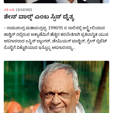
ನಡೆ-ನುಡಿ
13/10/2022
ಶೇನ್ ವಾರ‍್ನ್ ಎಂಬ ಸ್ಪಿನ್ ದೈತ್ಯ
– ರಾಮಚಂದ್ರ ಮಹಾರುದ್ರಪ್ಪ. 1990/91 ರ ಸಾಲಿನಲ್ಲಿ ಆಸ್ಟ್ರೇಲಿಯಾದ
ಡಾರ‍್ವಿನ್ ನಲ್ಲಿರುವ ಅಕ್ಯಾಡೆಮಿಗೆ ಹೆಚ್ಚಿನ ತರಬೇತಿಗಾಗಿ ಪ್ರತಿಬಾನ್ವಿತ ಯುವ
ಆಟಗಾರರಾದ ಜಸ್ಟಿನ್ ಲ್ಯಾಂಗರ್, ಡೇಮಿಯನ್ ಮಾರ‍್ಟಿನ್, ಗ್ರೇಗ್ ಬ್ಲಿವೆಟ್
ರೊಟ್ಟಿಗೆ ವಿಕ್ಟೊರಿಯಾದ ಇನ್ನೊಬ್ಬ ಆಟಗಾರನನ್ನು...