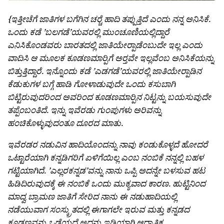
{ಇತ್ತೀಚೆಗೆ ಜಾತಿಗಳ ಬಗೆಗಿನ ಚರ‍್ಚೆ ಹಾದಿ ತಪ್ಪುತ್ತಿದೆ ಎಂದು ನನ್ನ ಅನಿಸಿಕೆ.
ಒಂದು ಕಡೆ ’ಬಲಗಡೆ’ಯವರಲ್ಲಿ ಮುಂಚೂಣಿಯಲ್ಲಿದ್ದಾರೆ
ಎನಿಸಿಕೊಂಡವರು ಬಾರತದಲ್ಲಿ ಜಾತಿಯೇರ‍್ಪಾಡೆಂಬುದೇ ಇಲ್ಲ ಎಂದು
ವಾದಿಸಿ ಆ ಮೂಲಕ ಕೂಡಣಮಾರ‍್ಪಿಗೆ ಅರ‍್ತವೇ ಇಲ್ಲವೆಂಬ ಅನಿಸಿಕೆಯನ್ನು
ಬಿತ್ತುತ್ತಿದ್ದಾರೆ. ಇನ್ನೊಂದು ಕಡೆ ’ಎಡಗಡೆ’ಯವರಲ್ಲಿ ಜಾತಿಯೇರ‍್ಪಾಡಿನ
ಕೆಡುಕುಗಳ ಬಗ್ಗೆ ಹಾಡಿ ಗೋಳಾಡುವುದೇ ಒಂದು ಕಸುಬಾಗಿ
ಬಿಟ್ಟಿರುವುದರಿಂದ ಅವರಿಂದ ಕೂಡಣಮಾರ‍್ಪಿನ ನಿಟ್ಟನ್ನು ಬಯಸುವುದೇ
ತಪ್ಪೆಂಬಂತಿದೆ. ಇನ್ನು ಇವೆರಡು ಗುಂಪುಗಳು ಅರಿವನ್ನು
ಹಂಚಿಕೊಳ್ಳುವುದಂತೂ ದೂರದ ಮಾತು.
ಇವೆರಡರ ನಡುವಿನ ಹಾದಿಯೊಂದನ್ನು ನಾವು ಕಂಡುಕೊಳ್ಳದೆ ಹೋದರೆ
ಒಟ್ಟಾರೆಯಾಗಿ ಕನ್ನಡಿಗರಿಗೆ ಏಳಿಗೆಯಿಲ್ಲ ಎಂಬ ನಂಬಿಕೆ ನನ್ನಲ್ಲಿ ಬಹಳ
ಗಟ್ಟಿಯಾಗಿದೆ. ’ಎಲ್ಲರಕನ್ನಡ’ವನ್ನು ನಾನು ಒಪ್ಪಿ ಅದನ್ನೇ ಬಳಸುವ ಹಟ
ಹಿಡಿದಿರುವುದಕ್ಕೆ ಈ ನಂಬಿಕೆ ಒಂದು ಮುಕ್ಯವಾದ ಕಾರಣ. ಹುಟ್ಟಿನಿಂದ
ಮಾದ್ವ ಬ್ರಾಮಣ ಜಾತಿಗೆ ಸೇರಿದ ನಾನು ಈ ನಡುಹಾದಿಯಲ್ಲಿ
ನಡೆಯುವಾಗ ಸಂಸ್ಕ್ರುತದಲ್ಲಿ ಈಗಾಗಲೇ ಇರುವ ಮತ್ತು ಕನ್ನಡದ
ಕೂಡಣವನ್ನು ಒಡೆಯದೆ ಅದನ್ನು
ಇಡಿಯಾಗಿ
ಆದ್ಯಾತ್ಮಿಕ