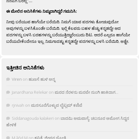
ನೆನಪಿಗೆ ಬರಲ್ಲ”…
ಈ ಮೇಲಿನ ಅನಿಸಿಕೆಗಳು ನಿಮ್ಮದಾಗಿದ್ದರೆ ಗಮನಿಸಿ:
ನೀವು ಬರೆಯುವ ಹಾಗೆಯೇ ಬರೆಯಿರಿ. ನಿಮಗೆ ಯಾವ ಪದಗಳು ತೋಚುವುದೋ
ಅವುಗಳನ್ನು ಬಳಸಿಕೊಂಡೇ ಬರೆಯಿರಿ. ಇಲ್ಲಿ ಕೆಲವರು ಬಹಳ ಹೆಚ್ಚು ಕನ್ನಡದ್ದೇ ಆದ
ಪದಗಳನ್ನು ಬಳಸಿ ಬರಹಗಳನ್ನು ಬರೆಯುತ್ತಿದ್ದಾರೆಂಬುದು ದಿಟ. ಆದರೆ ಎಲ್ಲರೂ ಹಾಗೆಯೇ
ಬರೆಯಬೇಕೆಂದೇನೂ ಇಲ್ಲ. ನಿಮಗಾದಶ್ಟು ಕನ್ನಡದ್ದೇ ಪದಗಳನ್ನು ಬಳಸಿ ಬರೆಯಿರಿ, ಅಶ್ಟೇ.
ಇತ್ತೀಚಿನ ಅನಿಸಿಕೆಗಳು
Viren
on
ಹುಣಸೆ ಹುಳಿ ಅನ್ನ
Janardhana Relekar
on
ಮರದ ನೆರಳನು ಮರವೇ ನುಂಗಿ ಹಾಕಿದಾಗ…
rjnivah
on
ಮನಸೂರೆಗೊಳ್ಳುವ ಲೈಟ್ಲಮ್ ಕಣಿವೆ
Siddanagouda kalakeri
on
ಬಾದಮಿ ಅಮವಾಸ್ಯೆ: ಚಬನೂರ ಅಮೋಗ ಸಿದ್ದನ
ಹೇಳಿಕೆ
M âñd M
on
ಕವಿತೆ: ಜೀವನ ಜ್ಯೋತಿ