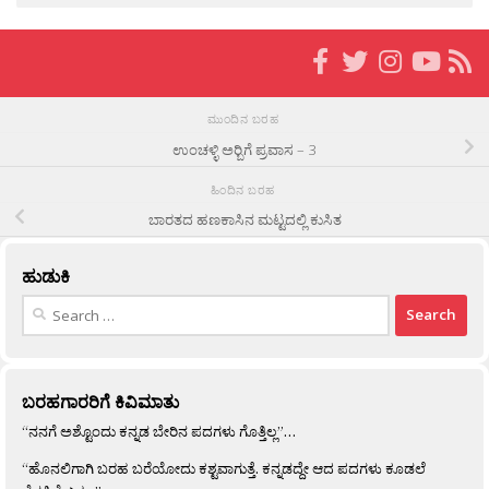
ಮುಂದಿನ ಬರಹ
ಉಂಚಳ್ಳಿ ಅರ‍್ಬಿಗೆ ಪ್ರವಾಸ – 3
ಹಿಂದಿನ ಬರಹ
ಬಾರತದ ಹಣಕಾಸಿನ ಮಟ್ಟದಲ್ಲಿ ಕುಸಿತ
ಹುಡುಕಿ
Search
for:
ಬರಹಗಾರರಿಗೆ ಕಿವಿಮಾತು
“ನನಗೆ ಅಶ್ಟೊಂದು ಕನ್ನಡ ಬೇರಿನ ಪದಗಳು ಗೊತ್ತಿಲ್ಲ”…
“ಹೊನಲಿಗಾಗಿ ಬರಹ ಬರೆಯೋದು ಕಶ್ಟವಾಗುತ್ತೆ. ಕನ್ನಡದ್ದೇ ಆದ ಪದಗಳು ಕೂಡಲೆ