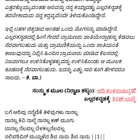
ಎತ್ತರಕ್ಕೊಯ್ಯುವಂತಹ ಅರಿವನ್ನು ನನ್ನ ಕಯ್ಲಾದಶ್ಟು ಎಲ್ಲರಕನ್ನಡಕ್ಕೆ
ತರಬೇಕಾದುದು ನನ್ನ ಕರ‍್ತವ್ಯವೆಂದೇ ತಿಳಿದುಕೊಂಡಿದ್ದೇನೆ.
ಇಲ್ಲಿ ಬಹಳ ಚಿಕ್ಕದಾದ ಅಂತಹ ಒಂದು ಮೊಗಸನ್ನು ಮಾಡಿದ್ದೇನೆ.
ಎಲ್ಲರಕನ್ನಡದಲ್ಲಿ ಹೀಗೆ ಗೇದರೆ ಬ್ರಾಮಣರು ಜಾತಿಯೇರ‍್ಪಾಡನ್ನು ಕೆಡವಲು
ನೆರವಾಗಬಹುದು ಮತ್ತು ಬ್ರಾಮಣಿಕೆಯನ್ನು ಒಂದು ಜಾತಿಯಂತೆ
ಕಾಣುವುದನ್ನು ನಿಲ್ಲಿಸಿ ಹಿಂದಿನ ಬ್ರಾಮಣರು ಮಾಡಿದ ಕೆಲಸದಲ್ಲಿ
ನಿಜವಾಗಲೂ ಉಳಿಸಿಕೊಳ್ಳತಕ್ಕುದನ್ನು ಉಳಿಸಿಕೊಂಡು ಆ ಮೂಲಕ
ಕೂಡಣಕ್ಕೆ ನೆರವಾಗಬಹುದು. ಇದನ್ನು ಎಶ್ಟು ಸಾರಿ ಕೂಗಿ ಹೇಳಿದರೂ
ಸಾಲದು. –
ಕಿ. ಬಾ.
}
ಸಂಸ್ಕ್ರುತ ಮೂಲ (ನಿರ‍್ವಾಣ ಶಟ್ಕಂ)
:
ಆದಿ ಶಂಕರಾಚಾರ‍್ಯ
ಎಲ್ಲರಕನ್ನಡಕ್ಕೆ
:
ಕಿರಣ್ ಬಾಟ್ನಿ
ಬಗೆ ಅರಿವು ನನ್ನೆಣಿಕೆ ತಿಳಿವುಗಳು ನಾನಲ್ಲ
ನಾನಲ್ಲ ಕಿವಿ ನಾಲ್ಗೆ ನಾನಲ್ಲ ಕಣ್ ಮೂಗು
ಬಾನಲ್ಲ ನೆಲವಲ್ಲ ಬೆಳಕಲ್ಲನೆಲರಲ್ಲ
ನಲಿವರಿವಿನ್ ಮಯ್ದಳೆದ ಶಿವ ನಾನು ಶಿವ ನಾನು ||1||