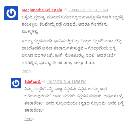
Manjunatha Kollegala
19/06/2013 at 10:11 AM
ಒಳ್ಳೆಯ ಪ್ರಯತ್ನ. ಮೂಲದ ಬಿಗುವನ್ನೂ ಚುರುಕನ್ನೂ ಸೊಗಸಾಗಿ ಕನ್ನಡಕ್ಕೆ
ತಂದಿದ್ದೀರಿ. ಕೆಲವೊಮ್ಮೆ ನಡೆ ಎಡವಿದೆ, ಆದರೂ ಸೊಗಸೇನು
ಮುಕ್ಕಾಗಿಲ್ಲ.
ಇದನ್ನು ಕನ್ನಡವೆಂದೇ ಭಾವಿಸಲಡ್ಡಿಯಿಲ್ಲ. “ಎಲ್ಲರ ಕನ್ನಡ” ಎಂಬ ಕಟ್ಟು
ಹಾಕಿದೊಡನೆ ಅನೇಕ ತಕರಾರುಗಳೇಳುತ್ತವೆ – ಸೊಲ್ಲರಿಮೆಯ ಬಗ್ಗೆ,
ಬಳಸಿದ ಪದಗಳ ಬಗ್ಗೆ, ಹೀಗೆ. ನೋಡಿದಿರಲ್ಲ. ಇರಲಿ, ಅದರ ಚರ್ಚೆ
ನನಗಿಲ್ಲಿ ಪ್ರಸ್ತುತವಲ್ಲ. Good one, keep it up.
Reply
ಕಿರಣ್ ಬಾಟ್ನಿ
19/06/2013 at 11:56 PM
ನಿಮ್ಮ ನಲ್ನುಡಿಗೆ ನನ್ನಿ! ಎಲ್ಲರಕನ್ನಡವೇ ಕನ್ನಡ. ಅದನ್ನು ಹಾಗೆ
ಬಗೆಯುವುದೆಂತು? ಅದರ ಪದಗಳೇ ಕನ್ನಡದ ಪದಗಳು. ಅವುಗಳ ಬಗ್ಗೆ
ತಕರಾರೆಂತು? ಅದರ ಸೊಲ್ಲರಿಮೆಯೇ ಕನ್ನಡದ ಸೊಲ್ಲರಿಮೆ. ಅದರ ಬಗ್ಗೆ
ತಕರಾರೆಂತು?
Reply