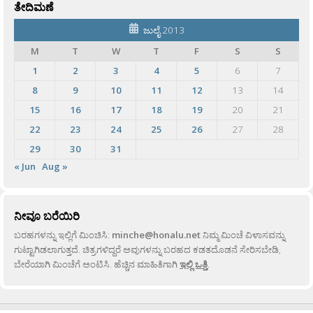
ತೇದಿಮಣೆ
ಜುಲೈ 2013
M
T
W
T
F
S
S
1
2
3
4
5
6
7
8
9
10
11
12
13
14
15
16
17
18
19
20
21
22
23
24
25
26
27
28
29
30
31
« Jun
Aug »
ನೀವೂ ಬರೆಯಿರಿ
ಬರಹಗಳನ್ನು ಇಲ್ಲಿಗೆ ಮಿಂಚಿಸಿ:
minche@honalu.net
ನಿಮ್ಮ ಮಿಂಚೆ ವಿಳಾಸವನ್ನು
ಗುಟ್ಟಾಗಿಡಲಾಗುತ್ತದೆ. ಚಿತ್ರಗಳಿದ್ದರೆ ಅವುಗಳನ್ನು ಬರಹದ ಕಡತದೊಡನೆ ಸೇರಿಸಬೇಡಿ,
ಬೇರೆಯಾಗಿ ಮಿಂಚೆಗೆ ಅಂಟಿಸಿ. ಹೆಚ್ಚಿನ ಮಾಹಿತಿಗಾಗಿ
ಇಲ್ಲಿ ಒತ್ತಿ
.