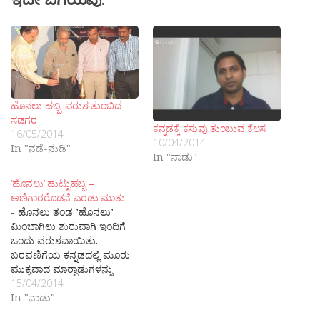
ಹೊನಲು ಹಬ್ಬ: ವರುಶ ತುಂಬಿದ
ಸಡಗರ
ಕನ್ನಡಕ್ಕೆ ಕಸುವು ತುಂಬುವ ಕೆಲಸ
16/05/2014
10/04/2014
In "ನಡೆ-ನುಡಿ"
In "ನಾಡು"
’ಹೊನಲು’ ಹುಟ್ಟುಹಬ್ಬ –
ಅಣಿಗಾರರೊಡನೆ ಎರಡು ಮಾತು
- ಹೊನಲು ತಂಡ ’ಹೊನಲು’
ಮಿಂಬಾಗಿಲು ಶುರುವಾಗಿ ಇಂದಿಗೆ
ಒಂದು ವರುಶವಾಯಿತು.
ಬರವಣಿಗೆಯ ಕನ್ನಡದಲ್ಲಿ ಮೂರು
ಮುಕ್ಯವಾದ ಮಾರ‍್ಪಾಡುಗಳನ್ನು
ಮಾಡಬೇಕು, ಇಲ್ಲವಾದರೆ ಕನ್ನಡದ
15/04/2014
ಕೂಡಣವು ಏಳಿಗೆ ಹೊಂದುವುದಿಲ್ಲ
In "ನಾಡು"
ಎಂಬ ಕಾಳಜಿಯಿಂದ ಇದನ್ನು