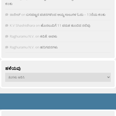
ಕಂತು
ರಾಜೀವ್
on
ಬಸವಣ್ಣನ ವಚನಗಳಿಂದ ಆಯ್ದ ಸಾಲುಗಳ ಓದು – 13ನೆಯ ಕಂತು
K.V Shashidhara
on
ಹೊನಲುವಿಗೆ 11 ವರುಶ ತುಂಬಿದ ನಲಿವು
Raghuramu N.V.
on
ಕವಿತೆ: ಅವಳು
Raghuramu N.V.
on
ಹನಿಗವನಗಳು
ಹಳೆಯವು
ಹಳೆಯವು