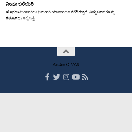
ನೀವೂ ಬರೆಯಿರಿ
ಹೊನಲು
ಮಿಂಬಾಗಿಲು ನಿಮಗಾಗಿ ಯಾವಾಗಲೂ ತೆರೆದಿರುತ್ತದೆ. ನಿಮ್ಮ ಬರಹಗಳನ್ನು
ಕಳುಹಿಸಲು
ಇಲ್ಲಿ ಒತ್ತಿ
.
ಹೊನಲು © 2026.