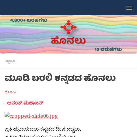
Skip to content
ನಲ್ಬರಹ
ಮೂಡಿ ಬರಲಿ ಕನ್ನಡದ ಹೊನಲು
ಹೊನಲು
–
ಅನಂತ್ ಮಹಾಜನ್
ಪ್ರತಿ ಹ್ರುದಯದಲು ಕನ್ನಡದ ದೀಪ ಹಚ್ಚಲು,
ಪ್ರತಿ ಉಸಿರಲು ಕನ್ನಡದ ಬಯಕೆ ಬರಲು,