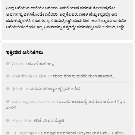
ನೀವು ಬರೆಯುವ ಹಾಗೆಯೇ ಬರೆಯಿರಿ. ನಿಮಗೆ ಯಾವ ಪದಗಳು ತೋಚುವುದೋ
ಅವುಗಳನ್ನು ಬಳಸಿಕೊಂಡೇ ಬರೆಯಿರಿ. ಇಲ್ಲಿ ಕೆಲವರು ಬಹಳ ಹೆಚ್ಚು ಕನ್ನಡದ್ದೇ ಆದ
ಪದಗಳನ್ನು ಬಳಸಿ ಬರಹಗಳನ್ನು ಬರೆಯುತ್ತಿದ್ದಾರೆಂಬುದು ದಿಟ. ಆದರೆ ಎಲ್ಲರೂ ಹಾಗೆಯೇ
ಬರೆಯಬೇಕೆಂದೇನೂ ಇಲ್ಲ. ನಿಮಗಾದಶ್ಟು ಕನ್ನಡದ್ದೇ ಪದಗಳನ್ನು ಬಳಸಿ ಬರೆಯಿರಿ, ಅಶ್ಟೇ.
ಇತ್ತೀಚಿನ ಅನಿಸಿಕೆಗಳು
Viren
on
ಹುಣಸೆ ಹುಳಿ ಅನ್ನ
Janardhana Relekar
on
ಮರದ ನೆರಳನು ಮರವೇ ನುಂಗಿ ಹಾಕಿದಾಗ…
rjnivah
on
ಮನಸೂರೆಗೊಳ್ಳುವ ಲೈಟ್ಲಮ್ ಕಣಿವೆ
Siddanagouda kalakeri
on
ಬಾದಮಿ ಅಮವಾಸ್ಯೆ: ಚಬನೂರ ಅಮೋಗ ಸಿದ್ದನ
ಹೇಳಿಕೆ
M âñd M
on
ಕವಿತೆ: ಜೀವನ ಜ್ಯೋತಿ
C.P.Nagaraja
on
ಬಸವಣ್ಣನ ವಚನಗಳಿಂದ ಆಯ್ದ ಸಾಲುಗಳ ಓದು – 13ನೆಯ