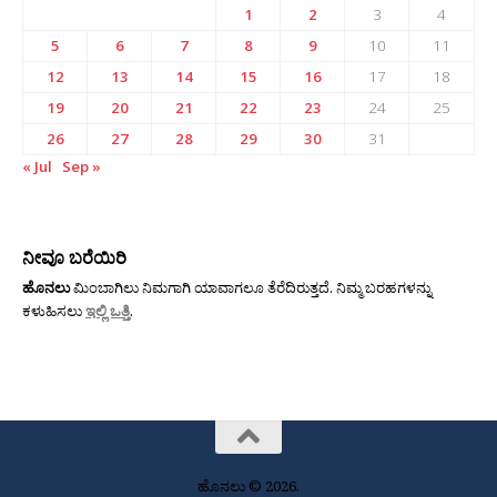
1
2
3
4
5
6
7
8
9
10
11
12
13
14
15
16
17
18
19
20
21
22
23
24
25
26
27
28
29
30
31
« Jul
Sep »
ನೀವೂ ಬರೆಯಿರಿ
ಹೊನಲು
ಮಿಂಬಾಗಿಲು ನಿಮಗಾಗಿ ಯಾವಾಗಲೂ ತೆರೆದಿರುತ್ತದೆ. ನಿಮ್ಮ ಬರಹಗಳನ್ನು
ಕಳುಹಿಸಲು
ಇಲ್ಲಿ ಒತ್ತಿ
.
ಹೊನಲು © 2026.