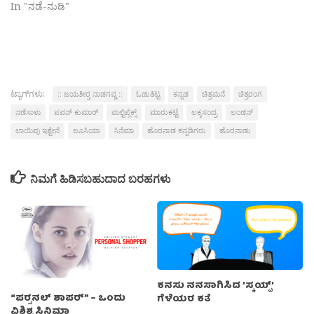
In "ನಡೆ-ನುಡಿ"
ಟ್ಯಾಗ್‌ಗಳು:
:: ಜಯತೀರ‍್ತ ನಾಡಗವ್ಡ ::
ಓಡುತಿಟ್ಟ
ಕನ್ನಡ
ಚಿತ್ರಮನೆ
ಚಿತ್ರರಂಗ
ನಡೆಸಾಳು
ಪವನ್ ಕುಮಾರ್
ಮಲ್ಟಿಪ್ಲೆಕ್ಸ್
ಮಾರುಕಟ್ಟೆ
ಲಕ್ಕಸಂದ್ರ
ಲಂಡನ್
ಲಾಯಿಪು ಇಶ್ಟೇನೆ
ಲೂಸಿಯಾ
ಸಿನೆಮಾ
ಹೊರನಾಡ ಕನ್ನಡಿಗರು
ಹೊರನಾಡು
ನಿಮಗೆ ಹಿಡಿಸಬಹುದಾದ ಬರಹಗಳು
ಕನಸು ನನಸಾಗಿಸಿದ ’ಸ್ಕಯ್ಪ್’
“ಪರ‍್ಸನಲ್ ಶಾಪರ‍್” – ಒಂದು
ಗೆಳೆಯರ ಕತೆ
ವಿಶಿಶ್ಟ ಸಿನಿಮಾ