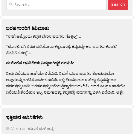
Search
for:
ಬರಹಗಾರರಿಗೆ ಕಿವಿಮಾತು
“ನನಗೆ ಅಶ್ಟೊಂದು ಕನ್ನಡ ಬೇರಿನ ಪದಗಳು ಗೊತ್ತಿಲ್ಲ”…
“ಹೊನಲಿಗಾಗಿ ಬರಹ ಬರೆಯೋದು ಕಶ್ಟವಾಗುತ್ತೆ. ಕನ್ನಡದ್ದೇ ಆದ ಪದಗಳು ಕೂಡಲೆ
ನೆನಪಿಗೆ ಬರಲ್ಲ”…
ಈ ಮೇಲಿನ ಅನಿಸಿಕೆಗಳು ನಿಮ್ಮದಾಗಿದ್ದರೆ ಗಮನಿಸಿ:
ನೀವು ಬರೆಯುವ ಹಾಗೆಯೇ ಬರೆಯಿರಿ. ನಿಮಗೆ ಯಾವ ಪದಗಳು ತೋಚುವುದೋ
ಅವುಗಳನ್ನು ಬಳಸಿಕೊಂಡೇ ಬರೆಯಿರಿ. ಇಲ್ಲಿ ಕೆಲವರು ಬಹಳ ಹೆಚ್ಚು ಕನ್ನಡದ್ದೇ ಆದ
ಪದಗಳನ್ನು ಬಳಸಿ ಬರಹಗಳನ್ನು ಬರೆಯುತ್ತಿದ್ದಾರೆಂಬುದು ದಿಟ. ಆದರೆ ಎಲ್ಲರೂ ಹಾಗೆಯೇ
ಬರೆಯಬೇಕೆಂದೇನೂ ಇಲ್ಲ. ನಿಮಗಾದಶ್ಟು ಕನ್ನಡದ್ದೇ ಪದಗಳನ್ನು ಬಳಸಿ ಬರೆಯಿರಿ, ಅಶ್ಟೇ.
ಇತ್ತೀಚಿನ ಅನಿಸಿಕೆಗಳು
Viren
on
ಹುಣಸೆ ಹುಳಿ ಅನ್ನ