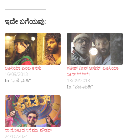
ಇದೇ ಬಗೆಯವು:
ಲೂಸಿಯಾ ಎಂಬ ಕನಸು
ಸತೀಶ್ ನೀನ್ ಆಸಮ್! ಲೂಸಿಯಾ
16/09/2013
ನೀನ್ *****!
In "ನಡೆ-ನುಡಿ"
13/09/2013
In "ನಡೆ-ನುಡಿ"
ನಾ ನೋಡಿದ ಸಿನೆಮಾ: ಪೌಡರ್
24/10/2024