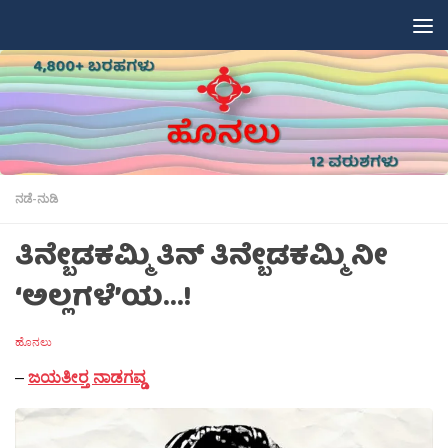
Skip to content
ನಡೆ-ನುಡಿ
ತಿನ್ಬೇಡಕಮ್ಮಿ ತಿನ್ ತಿನ್ಬೇಡಕಮ್ಮಿ ನೀ
‘ಅಲ್ಲಗಳೆ’ಯ…!
ಹೊನಲು
–
ಜಯತೀರ‍್ತ ನಾಡಗವ್ಡ