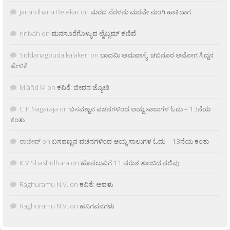
Janardhana Relekar
on
ಮರದ ನೆರಳನು ಮರವೇ ನುಂಗಿ ಹಾಕಿದಾಗ…
rjnivah
on
ಮನಸೂರೆಗೊಳ್ಳುವ ಲೈಟ್ಲಮ್ ಕಣಿವೆ
Siddanagouda kalakeri
on
ಬಾದಮಿ ಅಮವಾಸ್ಯೆ: ಚಬನೂರ ಅಮೋಗ ಸಿದ್ದನ
ಹೇಳಿಕೆ
M âñd M
on
ಕವಿತೆ: ಜೀವನ ಜ್ಯೋತಿ
C.P.Nagaraja
on
ಬಸವಣ್ಣನ ವಚನಗಳಿಂದ ಆಯ್ದ ಸಾಲುಗಳ ಓದು – 13ನೆಯ
ಕಂತು
ರಾಜೀವ್
on
ಬಸವಣ್ಣನ ವಚನಗಳಿಂದ ಆಯ್ದ ಸಾಲುಗಳ ಓದು – 13ನೆಯ ಕಂತು
K.V Shashidhara
on
ಹೊನಲುವಿಗೆ 11 ವರುಶ ತುಂಬಿದ ನಲಿವು
Raghuramu N.V.
on
ಕವಿತೆ: ಅವಳು
Raghuramu N.V.
on
ಹನಿಗವನಗಳು