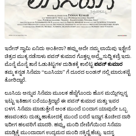
ಇದೇನ್ ಸ್ವಾಮಿ ಏನಿದು ಅಂತೀರಾ? ಹವ್ದು ಅದೇ ನಮ್ಮ ಲಾಯಿಪು ಇಶ್ಟೇನೆ
ಚಿತ್ರದ ಮುಕ್ಯ ನಡೆಸಾಳು ಪವನ್ ಕುಮಾರ ಗೊತ್ತಲ್ಲ ಅವ್ರ್ದೆ ಸುದ್ದಿ ಕಣ್ರಿ ಇದು.
ಮೊನ್ನೆ ಮೊನ್ನೆ ತಾನೆ ಓಡುತಿಟ್ಟಗಳ ದುಡಿತಕ್ಕೆ ಕಾಲಿಟ್ಟ
ಪವನ್ ಕುಮಾರ
ತಮ್ಮ ಕನ್ನಡ ಸಿನೆಮಾ “ಲೂಸಿಯಾ” ಗೆ ದೂರದ ಲಂಡನ್ ನಲ್ಲಿ ಮಾರುಕಟ್ಟೆ
ತೋರಿದ್ದಾರೆ.
ಲೂಸಿಯ ಅನ್ನುವ ಸಿನೆಮಾ ಮೂಲಕ ಹೆಜ್ಜೆಗೊಂದು ಹೊಸ ಮಯ್ಲಿಗಲ್ಲನ್ನ
ಇಟ್ಟು ಇತಿಹಾಸ ಬರೆಯುತ್ತಿದ್ದಾರೆ ಈ ಪವನ್ ಕುಮಾರ ಮತ್ತು ಇವರ
ಬಳಗ. ಸಿನೆಮಾ ಮಾಡುತ್ತೇನೆ ಅಂತ ಮುಂದೆ ಬಂದಾಗ ಯಾವುದೇ ಒಬ್ಬ
ಹಣವಂತರು ದುಡ್ಡು ಹಾಕೋದಕ್ಕೆ ಮುಂದೆ ಬರದೆ ಇದ್ದಾಗ ತೊಚೀದ ದಾರಿ
ಇದೀಗ ಹಲವರಿಗೆ ಮಾದರಿ. ಹವ್ದು, ಮಂದಿ ದೇಣಿಗೆಯಿಂದ ಸಿನೆಮಾ
ಮಾಡ್ಲಿಕ್ಕೆ ಮುಂದಾದಾಗ ಉದ್ಯಮದ ಮಂದಿ ನಕ್ಕಿದ್ದೆ ಹೆಚ್ಚು. ಇದನ್ನ