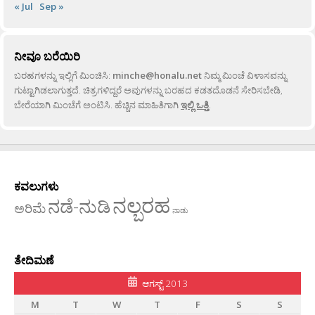
« Jul
Sep »
ನೀವೂ ಬರೆಯಿರಿ
ಬರಹಗಳನ್ನು ಇಲ್ಲಿಗೆ ಮಿಂಚಿಸಿ:
minche@honalu.net
ನಿಮ್ಮ ಮಿಂಚೆ ವಿಳಾಸವನ್ನು
ಗುಟ್ಟಾಗಿಡಲಾಗುತ್ತದೆ. ಚಿತ್ರಗಳಿದ್ದರೆ ಅವುಗಳನ್ನು ಬರಹದ ಕಡತದೊಡನೆ ಸೇರಿಸಬೇಡಿ,
ಬೇರೆಯಾಗಿ ಮಿಂಚೆಗೆ ಅಂಟಿಸಿ. ಹೆಚ್ಚಿನ ಮಾಹಿತಿಗಾಗಿ
ಇಲ್ಲಿ ಒತ್ತಿ
.
ಕವಲುಗಳು
ನಲ್ಬರಹ
ನಡೆ-ನುಡಿ
ಅರಿಮೆ
ನಾಡು
ತೇದಿಮಣೆ
ಆಗಸ್ಟ್ 2013
M
T
W
T
F
S
S