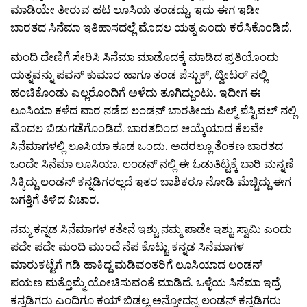
ಮಾಡಿಯೇ ತೀರುವ ಹಟ ಲೂಸಿಯ ತಂಡದ್ದು. ಇದು ಈಗ ಇಡೀ
ಬಾರತದ ಸಿನೆಮಾ ಇತಿಹಾಸದಲ್ಲೆ ಮೊದಲ ಯತ್ನ ಎಂದು ಕರೆಸಿಕೊಂಡಿದೆ.
ಮಂದಿ ದೇಣಿಗೆ ಸೇರಿಸಿ ಸಿನೆಮಾ ಮಾಡೊದಕ್ಕೆ ಮಾಡಿದ ಪ್ರತಿಯೊಂದು
ಯತ್ನವನ್ನು ಪವನ್ ಕುಮಾರ ಹಾಗೂ ತಂಡ ಪೆಸ್ಬುಕ್, ಟ್ವೀಟರ್ ನಲ್ಲಿ
ಹಂಚಿಕೊಂಡು ಎಲ್ಲರೊಂದಿಗೆ ಅಳೆದು ತೂಗಿದ್ದುಂಟು. ಇದೀಗ ಈ
ಲೂಸಿಯಾ ಕಳೆದ ವಾರ ನಡೆದ ಲಂಡನ್ ಬಾರತೀಯ ಪಿಲ್ಮ್ ಪೆಸ್ಟಿವಲ್ ನಲ್ಲಿ
ಮೊದಲ ಬಿಡುಗಡೆಗೊಂಡಿದೆ. ಬಾರತದಿಂದ ಆಯ್ಕೆಯಾದ ಕೆಲವೇ
ಸಿನೆಮಾಗಳಲ್ಲಿ ಲೂಸಿಯಾ ಕೂಡ ಒಂದು. ಅದರಲ್ಲೂ ತೆಂಕಣ ಬಾರತದ
ಒಂದೇ ಸಿನೆಮಾ ಲೂಸಿಯಾ. ಲಂಡನ್ ನಲ್ಲಿ ಈ ಓಡುತಿಟ್ಟಕ್ಕೆ ಬಾರಿ ಮನ್ನಣೆ
ಸಿಕ್ಕಿದ್ದು ಲಂಡನ್ ಕನ್ನಡಿಗರಲ್ಲದೆ ಇತರ ಬಾಶಿಕರೂ ನೋಡಿ ಮೆಚ್ಚಿದ್ದು ಈಗ
ಜಗತ್ತಿಗೆ ತಿಳಿದ ವಿಚಾರ.
ನಮ್ಮ ಕನ್ನಡ ಸಿನೆಮಾಗಳ ಕತೇನೆ ಇಶ್ಟು ನಮ್ಮ ಪಾಡೇ ಇಶ್ಟು ಸ್ವಾಮಿ ಎಂದು
ಪದೇ ಪದೇ ಮಂದಿ ಮುಂದೆ ನೆಪ ಕೊಟ್ಟು ಕನ್ನಡ ಸಿನೆಮಾಗಳ
ಮಾರುಕಟ್ಟೆಗೆ ಗಡಿ ಹಾಕಿದ್ದ ಮಡಿವಂತರಿಗೆ ಲೂಸಿಯಾದ ಲಂಡನ್
ಪಯಣ ಮತ್ತೊಮ್ಮೆ ಯೋಚಿಸುವಂತೆ ಮಾಡಿದೆ. ಒಳ್ಳೆಯ ಸಿನೆಮಾ ಇದ್ರೆ
ಕನ್ನಡಿಗರು ಎಂದಿಗೂ ಕಯ್ ಬಿಡಲ್ಲ ಅನ್ನೋದನ್ನ ಲಂಡನ್ ಕನ್ನಡಿಗರು