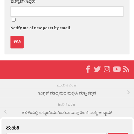
ವೆಬ್‌ಸೈಟ್ (ಇದ್ದರೆ)
Notify me of new posts by email.
ಮುಂದಿನ ಬರಹ
ಇಂಗ್ಲಿಶ್ ಮಾದ್ಯಮದ ಮಕ್ಕಳು ಮತ್ತು ಕನ್ನಡ
ಹಿಂದಿನ ಬರಹ
ಕಲಿಕೆಯಲ್ಲಿ ಎಸ್ಟೋನಿಯಾಗಿಂತಲೂ ನಾವು ಹಿಂದೆ! ಎಶ್ಟು ಅನ್ಯಾಯ!
ಹುಡುಕಿ