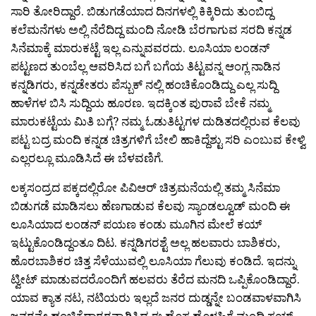
ಸಾರಿ ತೋರಿದ್ದಾರೆ. ಬಿಡುಗಡೆಯಾದ ದಿನಗಳಲ್ಲಿ ಕಿಕ್ಕಿರಿದು ತುಂಬಿದ್ದ
ಕಲೆಮನೆಗಳು ಅಲ್ಲಿ ನೆರೆದಿದ್ದ ಮಂದಿ ನೋಡಿ ಬೆರಗಾಗುವ ಸರದಿ ಕನ್ನಡ
ಸಿನೆಮಾಕ್ಕೆ ಮಾರುಕಟ್ಟೆ ಇಲ್ಲ ಎನ್ನುವವರದು. ಲೂಸಿಯಾ ಲಂಡನ್
ಪಟ್ಟಣದ ತುಂಬೆಲ್ಲ ಆವರಿಸಿದ ಬಗೆ ಬಗೆಯ ತಿಟ್ಟವನ್ನ ಆಂಗ್ಲ ನಾಡಿನ
ಕನ್ನಡಿಗರು, ಕನ್ನಡೇತರು ಪೆಸ್ಬುಕ್ ನಲ್ಲಿ ಹಂಚಿಕೊಂಡಿದ್ದು ಎಲ್ಲ ಸುದ್ದಿ
ಹಾಳೆಗಳ ಬಿಸಿ ಸುದ್ದಿಯ ಹೂರಣ. ಇದಕ್ಕಿಂತ ಪುರಾವೆ ಬೇಕೆ ನಮ್ಮ
ಮಾರುಕಟ್ಟೆಯ ಮಿತಿ ಬಗ್ಗೆ? ನಮ್ಮ ಓಡುತಿಟ್ಟಗಳ ದುಡಿತದಲ್ಲಿರುವ ಕೆಲವು
ಪಟ್ಟ ಬದ್ರ ಮಂದಿ ಕನ್ನಡ ಚಿತ್ರಗಳಿಗೆ ಬೇಲಿ ಹಾಕಿದ್ದೆಶ್ಟು ಸರಿ ಎಂಬುವ ಕೇಳ್ವಿ
ಎಲ್ಲರಲ್ಲೂ ಮೂಡಿಸಿದೆ ಈ ಬೆಳವಣಿಗೆ.
ಲಕ್ಕಸಂದ್ರದ ಪಕ್ಕದಲ್ಲಿರೋ ಪಿವಿ‌ಆರ್ ಚಿತ್ರಮನೆಯಲ್ಲಿ ತಮ್ಮ ಸಿನೆಮಾ
ಬಿಡುಗಡೆ ಮಾಡಿಸಲು ಹೆಣಗಾಡುವ ಕೆಲವು ಸ್ಯಾಂಡಲ್ವೂಡ್ ಮಂದಿ ಈ
ಲೂಸಿಯಾದ ಲಂಡನ್ ಪಯಣ ಕಂಡು ಮೂಗಿನ ಮೇಲೆ ಕಯ್
ಇಟ್ಟುಕೊಂಡಿದ್ದಂತೂ ದಿಟ. ಕನ್ನಡಿಗರಶ್ಟೆ ಅಲ್ಲ ಹಲವಾರು ಬಾಶಿಕರು,
ಹೊರಬಾಶಿಕರ ಚಿತ್ತ ಸೆಳೆಯುವಲ್ಲಿ ಲೂಸಿಯಾ ಗೆಲುವು ಕಂಡಿದೆ. ಇದನ್ನು
ಟ್ವೀಟ್ ಮಾಡುವದರೊಂದಿಗೆ ಹಲವರು ತೆರೆದ ಮನದಿ ಒಪ್ಪಿಕೊಂಡಿದ್ದಾರೆ.
ಯಾವ ಕ್ಯಾತ ನಟ, ನಟಿಯರು ಇಲ್ಲದೆ ಜನರ ದುಡ್ಡನ್ನೇ ಬಂಡವಾಳವಾಗಿಸಿ
ಜನರನ್ನೇ ಹಂಚಿಕೆದಾರರನ್ನಾಗಿಸಿದ ಈ ಹೊಸ ಹೊಳಹಿಗೆ ಮಂದಿ ಸಯ್