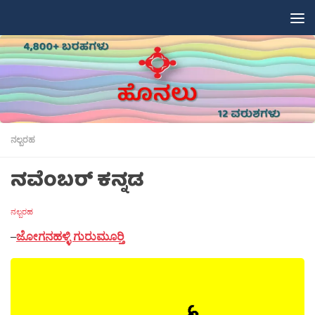
Skip to content
ನಲ್ಬರಹ
ನವೆಂಬರ್ ಕನ್ನಡ
ನಲ್ಬರಹ
–
ಜೋಗನಹಳ್ಳಿ ಗುರುಮೂರ‍್ತಿ