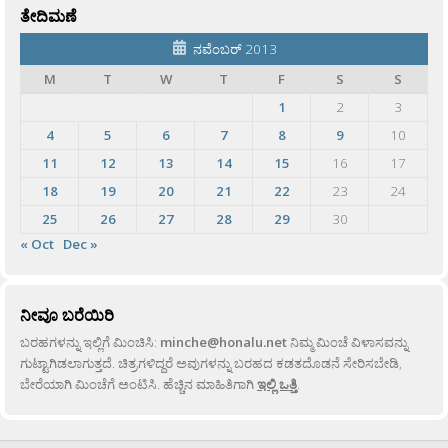
ತೇದಿಮಣೆ
ನವೆಂಬರ್ 2013
M
T
W
T
F
S
S
1
2
3
4
5
6
7
8
9
10
11
12
13
14
15
16
17
18
19
20
21
22
23
24
25
26
27
28
29
30
« Oct
Dec »
ನೀವೂ ಬರೆಯಿರಿ
ಬರಹಗಳನ್ನು ಇಲ್ಲಿಗೆ ಮಿಂಚಿಸಿ:
minche@honalu.net
ನಿಮ್ಮ ಮಿಂಚೆ ವಿಳಾಸವನ್ನು
ಗುಟ್ಟಾಗಿಡಲಾಗುತ್ತದೆ. ಚಿತ್ರಗಳಿದ್ದರೆ ಅವುಗಳನ್ನು ಬರಹದ ಕಡತದೊಡನೆ ಸೇರಿಸಬೇಡಿ,
ಬೇರೆಯಾಗಿ ಮಿಂಚೆಗೆ ಅಂಟಿಸಿ. ಹೆಚ್ಚಿನ ಮಾಹಿತಿಗಾಗಿ
ಇಲ್ಲಿ ಒತ್ತಿ
.