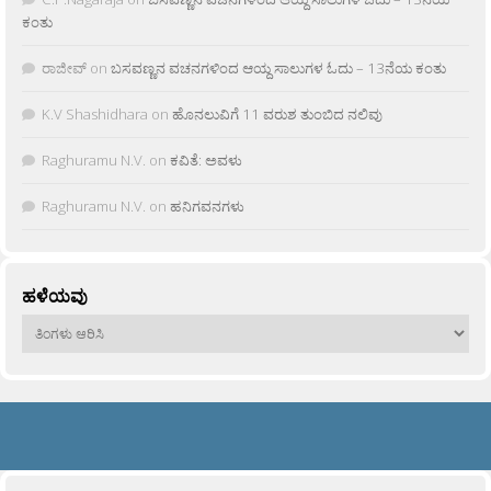
ಕಂತು
ರಾಜೀವ್
on
ಬಸವಣ್ಣನ ವಚನಗಳಿಂದ ಆಯ್ದ ಸಾಲುಗಳ ಓದು – 13ನೆಯ ಕಂತು
K.V Shashidhara
on
ಹೊನಲುವಿಗೆ 11 ವರುಶ ತುಂಬಿದ ನಲಿವು
Raghuramu N.V.
on
ಕವಿತೆ: ಅವಳು
Raghuramu N.V.
on
ಹನಿಗವನಗಳು
ಹಳೆಯವು
ಹಳೆಯವು