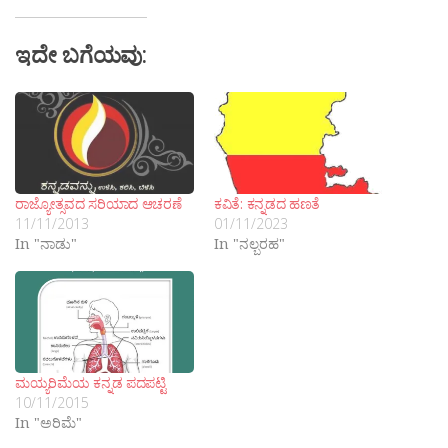
ಇದೇ ಬಗೆಯವು:
ರಾಜ್ಯೋತ್ಸವದ ಸರಿಯಾದ ಆಚರಣೆ
ಕವಿತೆ: ಕನ್ನಡದ ಹಣತೆ
11/11/2013
01/11/2023
In "ನಾಡು"
In "ನಲ್ಬರಹ"
ಮಯ್ಯರಿಮೆಯ ಕನ್ನಡ ಪದಪಟ್ಟಿ
10/11/2015
In "ಅರಿಮೆ"