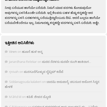
ನೀವು ಬರೆಯುವ ಹಾಗೆಯೇ ಬರೆಯಿರಿ. ನಿಮಗೆ ಯಾವ ಪದಗಳು ತೋಚುವುದೋ
ಅವುಗಳನ್ನು ಬಳಸಿಕೊಂಡೇ ಬರೆಯಿರಿ. ಇಲ್ಲಿ ಕೆಲವರು ಬಹಳ ಹೆಚ್ಚು ಕನ್ನಡದ್ದೇ ಆದ
ಪದಗಳನ್ನು ಬಳಸಿ ಬರಹಗಳನ್ನು ಬರೆಯುತ್ತಿದ್ದಾರೆಂಬುದು ದಿಟ. ಆದರೆ ಎಲ್ಲರೂ ಹಾಗೆಯೇ
ಬರೆಯಬೇಕೆಂದೇನೂ ಇಲ್ಲ. ನಿಮಗಾದಶ್ಟು ಕನ್ನಡದ್ದೇ ಪದಗಳನ್ನು ಬಳಸಿ ಬರೆಯಿರಿ, ಅಶ್ಟೇ.
ಇತ್ತೀಚಿನ ಅನಿಸಿಕೆಗಳು
Viren
on
ಹುಣಸೆ ಹುಳಿ ಅನ್ನ
Janardhana Relekar
on
ಮರದ ನೆರಳನು ಮರವೇ ನುಂಗಿ ಹಾಕಿದಾಗ…
rjnivah
on
ಮನಸೂರೆಗೊಳ್ಳುವ ಲೈಟ್ಲಮ್ ಕಣಿವೆ
Siddanagouda kalakeri
on
ಬಾದಮಿ ಅಮವಾಸ್ಯೆ: ಚಬನೂರ ಅಮೋಗ ಸಿದ್ದನ
ಹೇಳಿಕೆ
M âñd M
on
ಕವಿತೆ: ಜೀವನ ಜ್ಯೋತಿ
C.P.Nagaraja
on
ಬಸವಣ್ಣನ ವಚನಗಳಿಂದ ಆಯ್ದ ಸಾಲುಗಳ ಓದು – 13ನೆಯ