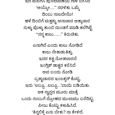
ಇದ ಮಲಗಿಸಿ ಪುಸಲಾವಣೆಯ ಗಾಳಿ ಬೀಸಿದೆ
‘ಅಯ್ಯೋ….” ನರಳಿತು ಒಮ್ಮೆ
ದಿಂಬು ಸಾಲದೇನೊ!
ಹಳೆ ದಿಂಬಿಗೆ ಮತ್ತಶ್ಟು ಅನಾಚಾರ ಅತ್ಯಾಚಾರ
ಸುಳ್ಳು ಪೊಳ್ಳು ತುಂಬಿ ದುಂಡಗೆ ಮಾಡಿ ತಲೆಗಿಟ್ಟೆ
“ನನ್ನ ಕಾಲು……” ಕಿರುಚಿತು.
ಏನಾಗಿದೆ ಎಂದು ಕಾಲು ನೋಡಿದೆ
ಕಾಲು ನೇತಾಡುತಿತ್ತು.
ಇದರ ಕಶ್ಟ ನೋಡಲಾರದೆ
ಇಂಗ್ಲಿಶ್ ಡಾಕ್ಟರ ಕರೆಸಿದೆ
ಅವ ಬಂದು ನೋಡಿ
ಬ್ರಶ್ಟಾಚಾರದ ಇಂಜಕ್ಶನ್ ಕೊಟ್ಟ,
ಇದು ‘ಲಬ್ಬೂ…ಲಬ್ಬೂ…’ಬಾಯಿ ಬಡಿಯಿತು.
ಆತ ಸ್ವಾರ್‍ತದ ಮೂರು ಮಾತ್ರೆ
ಒಂದು ನಂಬುಗೆ ದ್ರೋಹದ ಮುಲಾಮು ಬರೆದಿಟ್ಟ.
ಪೀಜು ಕೊಟ್ಟು ಕಳುಹಿಸಿದೆ.
‘ತಿನ್ನಲಿಕ್ಕೆ ಏನು ಬೇಕು? ನಾ ಕೇಳಿದೆ.