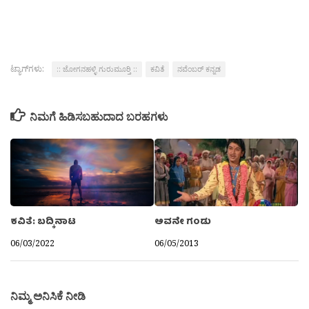
ಟ್ಯಾಗ್‌ಗಳು:
:: ಜೋಗನಹಳ್ಳಿ ಗುರುಮೂರ‍್ತಿ ::
ಕವಿತೆ
ನವೆಂಬರ್ ಕನ್ನಡ
ನಿಮಗೆ ಹಿಡಿಸಬಹುದಾದ ಬರಹಗಳು
ಕವಿತೆ: ಬದ್ಕಿನಾಟ
ಅವನೇ ಗಂಡು
06/03/2022
06/05/2013
ನಿಮ್ಮ ಅನಿಸಿಕೆ ನೀಡಿ