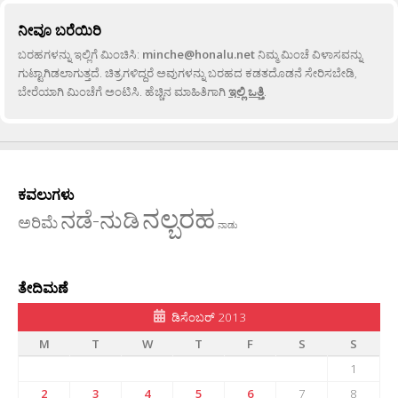
ನೀವೂ ಬರೆಯಿರಿ
ಬರಹಗಳನ್ನು ಇಲ್ಲಿಗೆ ಮಿಂಚಿಸಿ:
minche@honalu.net
ನಿಮ್ಮ ಮಿಂಚೆ ವಿಳಾಸವನ್ನು
ಗುಟ್ಟಾಗಿಡಲಾಗುತ್ತದೆ. ಚಿತ್ರಗಳಿದ್ದರೆ ಅವುಗಳನ್ನು ಬರಹದ ಕಡತದೊಡನೆ ಸೇರಿಸಬೇಡಿ,
ಬೇರೆಯಾಗಿ ಮಿಂಚೆಗೆ ಅಂಟಿಸಿ. ಹೆಚ್ಚಿನ ಮಾಹಿತಿಗಾಗಿ
ಇಲ್ಲಿ ಒತ್ತಿ
.
ಕವಲುಗಳು
ನಲ್ಬರಹ
ನಡೆ-ನುಡಿ
ಅರಿಮೆ
ನಾಡು
ತೇದಿಮಣೆ
ಡಿಸೆಂಬರ್ 2013
M
T
W
T
F
S
S
1
2
3
4
5
6
7
8