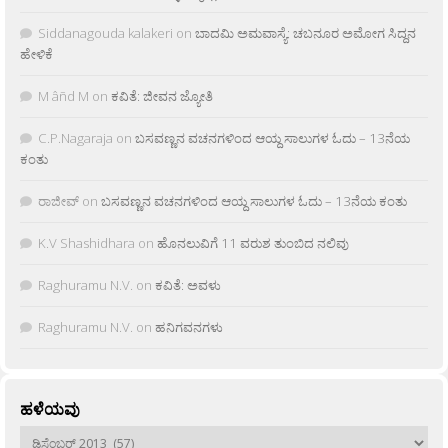
Siddanagouda kalakeri
on
ಬಾದಮಿ ಅಮವಾಸ್ಯೆ: ಚಬನೂರ ಅಮೋಗ ಸಿದ್ದನ
ಹೇಳಿಕೆ
M âñd M
on
ಕವಿತೆ: ಜೀವನ ಜ್ಯೋತಿ
C.P.Nagaraja
on
ಬಸವಣ್ಣನ ವಚನಗಳಿಂದ ಆಯ್ದ ಸಾಲುಗಳ ಓದು – 13ನೆಯ
ಕಂತು
ರಾಜೀವ್
on
ಬಸವಣ್ಣನ ವಚನಗಳಿಂದ ಆಯ್ದ ಸಾಲುಗಳ ಓದು – 13ನೆಯ ಕಂತು
K.V Shashidhara
on
ಹೊನಲುವಿಗೆ 11 ವರುಶ ತುಂಬಿದ ನಲಿವು
Raghuramu N.V.
on
ಕವಿತೆ: ಅವಳು
Raghuramu N.V.
on
ಹನಿಗವನಗಳು
ಹಳೆಯವು
ಹಳೆಯವು