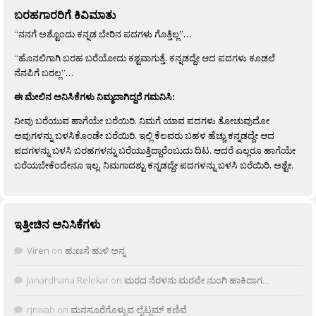
ಬರಹಗಾರರಿಗೆ ಕಿವಿಮಾತು
“ನನಗೆ ಅಶ್ಟೊಂದು ಕನ್ನಡ ಬೇರಿನ ಪದಗಳು ಗೊತ್ತಿಲ್ಲ”…
“ಹೊನಲಿಗಾಗಿ ಬರಹ ಬರೆಯೋದು ಕಶ್ಟವಾಗುತ್ತೆ. ಕನ್ನಡದ್ದೇ ಆದ ಪದಗಳು ಕೂಡಲೆ
ನೆನಪಿಗೆ ಬರಲ್ಲ”…
ಈ ಮೇಲಿನ ಅನಿಸಿಕೆಗಳು ನಿಮ್ಮದಾಗಿದ್ದರೆ ಗಮನಿಸಿ:
ನೀವು ಬರೆಯುವ ಹಾಗೆಯೇ ಬರೆಯಿರಿ. ನಿಮಗೆ ಯಾವ ಪದಗಳು ತೋಚುವುದೋ
ಅವುಗಳನ್ನು ಬಳಸಿಕೊಂಡೇ ಬರೆಯಿರಿ. ಇಲ್ಲಿ ಕೆಲವರು ಬಹಳ ಹೆಚ್ಚು ಕನ್ನಡದ್ದೇ ಆದ
ಪದಗಳನ್ನು ಬಳಸಿ ಬರಹಗಳನ್ನು ಬರೆಯುತ್ತಿದ್ದಾರೆಂಬುದು ದಿಟ. ಆದರೆ ಎಲ್ಲರೂ ಹಾಗೆಯೇ
ಬರೆಯಬೇಕೆಂದೇನೂ ಇಲ್ಲ. ನಿಮಗಾದಶ್ಟು ಕನ್ನಡದ್ದೇ ಪದಗಳನ್ನು ಬಳಸಿ ಬರೆಯಿರಿ, ಅಶ್ಟೇ.
ಇತ್ತೀಚಿನ ಅನಿಸಿಕೆಗಳು
Viren
on
ಹುಣಸೆ ಹುಳಿ ಅನ್ನ
Janardhana Relekar
on
ಮರದ ನೆರಳನು ಮರವೇ ನುಂಗಿ ಹಾಕಿದಾಗ…
rjnivah
on
ಮನಸೂರೆಗೊಳ್ಳುವ ಲೈಟ್ಲಮ್ ಕಣಿವೆ