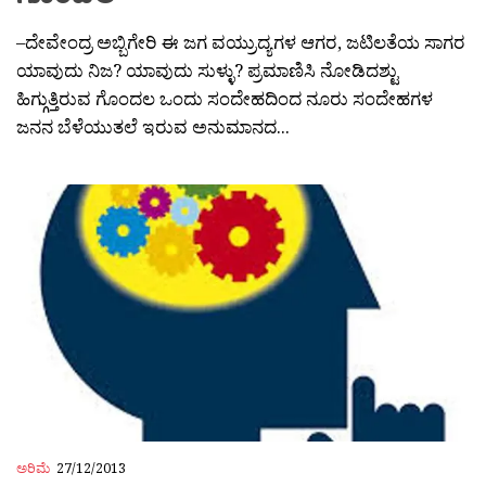
–ದೇವೇಂದ್ರ ಅಬ್ಬಿಗೇರಿ ಈ ಜಗ ವಯ್ರುದ್ಯಗಳ ಆಗರ, ಜಟಿಲತೆಯ ಸಾಗರ
ಯಾವುದು ನಿಜ? ಯಾವುದು ಸುಳ್ಳು? ಪ್ರಮಾಣಿಸಿ ನೋಡಿದಶ್ಟು
ಹಿಗ್ಗುತ್ತಿರುವ ಗೊಂದಲ ಒಂದು ಸಂದೇಹದಿಂದ ನೂರು ಸಂದೇಹಗಳ
ಜನನ ಬೆಳೆಯುತಲೆ ಇರುವ ಅನುಮಾನದ...
ಅರಿಮೆ
27/12/2013