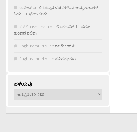
ರಾಜೀವ್
on
ಬಸವಣ್ಣನ ವಚನಗಳಿಂದ ಆಯ್ದ ಸಾಲುಗಳ
ಓದು – 13ನೆಯ ಕಂತು
K.V Shashidhara
on
ಹೊನಲುವಿಗೆ 11 ವರುಶ
ತುಂಬಿದ ನಲಿವು
Raghuramu N.V.
on
ಕವಿತೆ: ಅವಳು
Raghuramu N.V.
on
ಹನಿಗವನಗಳು
ಹಳೆಯವು
ಹಳೆಯವು