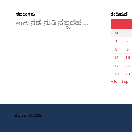
ಕವಲುಗಳು
ತೇದಿಮಣೆ
ನಲ್ಬರಹ
ನಡೆ-ನುಡಿ
ಅರಿಮೆ
ನಾಡು
M
T
1
2
8
9
15
16
22
23
29
30
« Jul
Sep »
ಹೊನಲು © 2026.