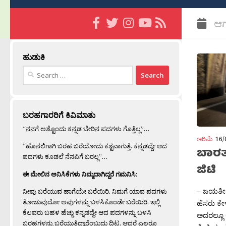
ಆಗ
ಹುಡುಕಿ
Search
for:
ಬರಹಗಾರರಿಗೆ ಕಿವಿಮಾತು
“ನನಗೆ ಅಶ್ಟೊಂದು ಕನ್ನಡ ಬೇರಿನ ಪದಗಳು ಗೊತ್ತಿಲ್ಲ”…
ಅರಿಮೆ
16/
“ಹೊನಲಿಗಾಗಿ ಬರಹ ಬರೆಯೋದು ಕಶ್ಟವಾಗುತ್ತೆ. ಕನ್ನಡದ್ದೇ ಆದ
ಬಾರತಕ
ಪದಗಳು ಕೂಡಲೆ ನೆನಪಿಗೆ ಬರಲ್ಲ”…
ಜಿಟಿ
ಈ ಮೇಲಿನ ಅನಿಸಿಕೆಗಳು ನಿಮ್ಮದಾಗಿದ್ದರೆ ಗಮನಿಸಿ:
– ಜಯತೀರ‍
ನೀವು ಬರೆಯುವ ಹಾಗೆಯೇ ಬರೆಯಿರಿ. ನಿಮಗೆ ಯಾವ ಪದಗಳು
ತೋಚುವುದೋ ಅವುಗಳನ್ನು ಬಳಸಿಕೊಂಡೇ ಬರೆಯಿರಿ. ಇಲ್ಲಿ
ಹೆಸರು ಕೇಳ
ಕೆಲವರು ಬಹಳ ಹೆಚ್ಚು ಕನ್ನಡದ್ದೇ ಆದ ಪದಗಳನ್ನು ಬಳಸಿ
ಅದರಲ್ಲೂ
ಬರಹಗಳನ್ನು ಬರೆಯುತ್ತಿದ್ದಾರೆಂಬುದು ದಿಟ. ಆದರೆ ಎಲ್ಲರೂ