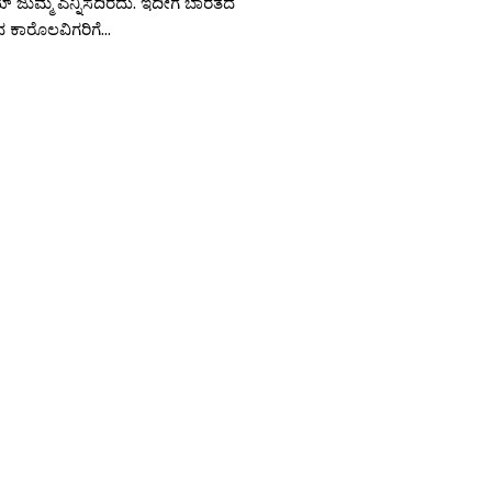
 ಜುಮ್ಮ ಎನ್ನಿಸದಿರದು. ಇದೀಗ ಬಾರತದ
ಾರೊಲವಿಗರಿಗೆ...