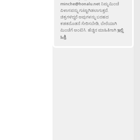
minche@honalu.net
ನಿಮ್ಮ ಮಿಂಚೆ
ವಿಳಾಸವನ್ನು ಗುಟ್ಟಾಗಿಡಲಾಗುತ್ತದೆ.
ಚಿತ್ರಗಳಿದ್ದರೆ ಅವುಗಳನ್ನು ಬರಹದ
ಕಡತದೊಡನೆ ಸೇರಿಸಬೇಡಿ, ಬೇರೆಯಾಗಿ
ಮಿಂಚೆಗೆ ಅಂಟಿಸಿ. ಹೆಚ್ಚಿನ ಮಾಹಿತಿಗಾಗಿ
ಇಲ್ಲಿ
ಒತ್ತಿ
.