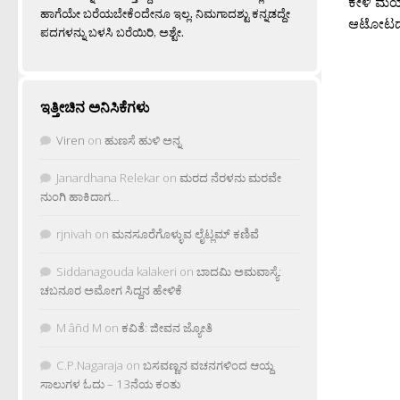
ಕೇಳಿ ಮಯ್
ಹಾಗೆಯೇ ಬರೆಯಬೇಕೆಂದೇನೂ ಇಲ್ಲ. ನಿಮಗಾದಶ್ಟು ಕನ್ನಡದ್ದೇ
ಆಟೋಟದ ಕ
ಪದಗಳನ್ನು ಬಳಸಿ ಬರೆಯಿರಿ, ಅಶ್ಟೇ.
ಇತ್ತೀಚಿನ ಅನಿಸಿಕೆಗಳು
Viren
on
ಹುಣಸೆ ಹುಳಿ ಅನ್ನ
Janardhana Relekar
on
ಮರದ ನೆರಳನು ಮರವೇ
ನುಂಗಿ ಹಾಕಿದಾಗ…
rjnivah
on
ಮನಸೂರೆಗೊಳ್ಳುವ ಲೈಟ್ಲಮ್ ಕಣಿವೆ
Siddanagouda kalakeri
on
ಬಾದಮಿ ಅಮವಾಸ್ಯೆ:
ಚಬನೂರ ಅಮೋಗ ಸಿದ್ದನ ಹೇಳಿಕೆ
M âñd M
on
ಕವಿತೆ: ಜೀವನ ಜ್ಯೋತಿ
C.P.Nagaraja
on
ಬಸವಣ್ಣನ ವಚನಗಳಿಂದ ಆಯ್ದ
ಸಾಲುಗಳ ಓದು – 13ನೆಯ ಕಂತು