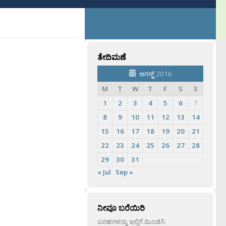
ತೇದಿಮಣೆ
ಆಗಸ್ಟ್ 2016
M
T
W
T
F
S
S
1
2
3
4
5
6
7
8
9
10
11
12
13
14
15
16
17
18
19
20
21
22
23
24
25
26
27
28
29
30
31
« Jul
Sep »
ನೀವೂ ಬರೆಯಿರಿ
ಬರಹಗಳನ್ನು ಇಲ್ಲಿಗೆ ಮಿಂಚಿಸಿ: