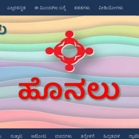
ಎಲ್ಲರಕನ್ನಡ
ಈ ಮಿಂಬಾಗಿಲ ಬಗ್ಗೆ
ಕಡತಗಳು
ವೀಡಿಯೋಗಳು
ು
ಸುತ್ತಾಟ
ಆಟೋಟ
ವಚನಗಳು
ತನ್ನೇಳಿಗೆ
ಹಿನ್ನಡವಳಿ
ಗ್ಯಾಜೆ