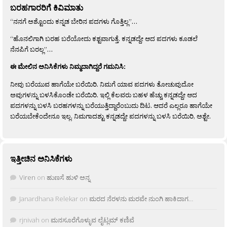
ಬರಹಗಾರರಿಗೆ ಕಿವಿಮಾತು
“ನನಗೆ ಅಶ್ಟೊಂದು ಕನ್ನಡ ಬೇರಿನ ಪದಗಳು ಗೊತ್ತಿಲ್ಲ”…
“ಹೊನಲಿಗಾಗಿ ಬರಹ ಬರೆಯೋದು ಕಶ್ಟವಾಗುತ್ತೆ. ಕನ್ನಡದ್ದೇ ಆದ ಪದಗಳು ಕೂಡಲೆ
ನೆನಪಿಗೆ ಬರಲ್ಲ”…
ಈ ಮೇಲಿನ ಅನಿಸಿಕೆಗಳು ನಿಮ್ಮದಾಗಿದ್ದರೆ ಗಮನಿಸಿ:
ನೀವು ಬರೆಯುವ ಹಾಗೆಯೇ ಬರೆಯಿರಿ. ನಿಮಗೆ ಯಾವ ಪದಗಳು ತೋಚುವುದೋ
ಅವುಗಳನ್ನು ಬಳಸಿಕೊಂಡೇ ಬರೆಯಿರಿ. ಇಲ್ಲಿ ಕೆಲವರು ಬಹಳ ಹೆಚ್ಚು ಕನ್ನಡದ್ದೇ ಆದ
ಪದಗಳನ್ನು ಬಳಸಿ ಬರಹಗಳನ್ನು ಬರೆಯುತ್ತಿದ್ದಾರೆಂಬುದು ದಿಟ. ಆದರೆ ಎಲ್ಲರೂ ಹಾಗೆಯೇ
ಬರೆಯಬೇಕೆಂದೇನೂ ಇಲ್ಲ. ನಿಮಗಾದಶ್ಟು ಕನ್ನಡದ್ದೇ ಪದಗಳನ್ನು ಬಳಸಿ ಬರೆಯಿರಿ, ಅಶ್ಟೇ.
ಇತ್ತೀಚಿನ ಅನಿಸಿಕೆಗಳು
Viren
on
ಹುಣಸೆ ಹುಳಿ ಅನ್ನ
Janardhana Relekar
on
ಮರದ ನೆರಳನು ಮರವೇ ನುಂಗಿ ಹಾಕಿದಾಗ…
rjnivah
on
ಮನಸೂರೆಗೊಳ್ಳುವ ಲೈಟ್ಲಮ್ ಕಣಿವೆ