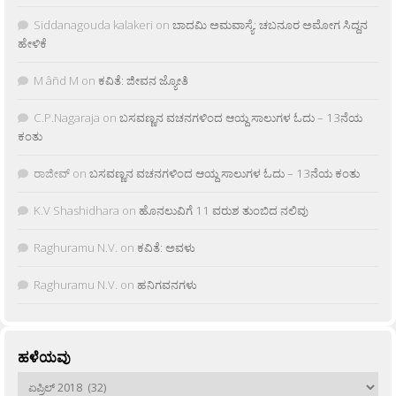
Siddanagouda kalakeri
on
ಬಾದಮಿ ಅಮವಾಸ್ಯೆ: ಚಬನೂರ ಅಮೋಗ ಸಿದ್ದನ
ಹೇಳಿಕೆ
M âñd M
on
ಕವಿತೆ: ಜೀವನ ಜ್ಯೋತಿ
C.P.Nagaraja
on
ಬಸವಣ್ಣನ ವಚನಗಳಿಂದ ಆಯ್ದ ಸಾಲುಗಳ ಓದು – 13ನೆಯ
ಕಂತು
ರಾಜೀವ್
on
ಬಸವಣ್ಣನ ವಚನಗಳಿಂದ ಆಯ್ದ ಸಾಲುಗಳ ಓದು – 13ನೆಯ ಕಂತು
K.V Shashidhara
on
ಹೊನಲುವಿಗೆ 11 ವರುಶ ತುಂಬಿದ ನಲಿವು
Raghuramu N.V.
on
ಕವಿತೆ: ಅವಳು
Raghuramu N.V.
on
ಹನಿಗವನಗಳು
ಹಳೆಯವು
ಹಳೆಯವು