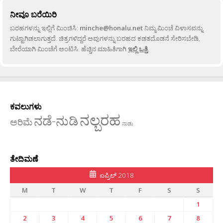
ನೀವೂ ಬರೆಯಿರಿ
ಬರಹಗಳನ್ನು ಇಲ್ಲಿಗೆ ಮಿಂಚಿಸಿ:
minche@honalu.net
ನಿಮ್ಮ ಮಿಂಚೆ ವಿಳಾಸವನ್ನು
ಗುಟ್ಟಾಗಿಡಲಾಗುತ್ತದೆ. ಚಿತ್ರಗಳಿದ್ದರೆ ಅವುಗಳನ್ನು ಬರಹದ ಕಡತದೊಡನೆ ಸೇರಿಸಬೇಡಿ,
ಬೇರೆಯಾಗಿ ಮಿಂಚೆಗೆ ಅಂಟಿಸಿ. ಹೆಚ್ಚಿನ ಮಾಹಿತಿಗಾಗಿ
ಇಲ್ಲಿ ಒತ್ತಿ
.
ಕವಲುಗಳು
ನಲ್ಬರಹ
ನಡೆ-ನುಡಿ
ಅರಿಮೆ
ನಾಡು
ತೇದಿಮಣೆ
ಏಪ್ರಿಲ್ 2018
M
T
W
T
F
S
S
1
2
3
4
5
6
7
8