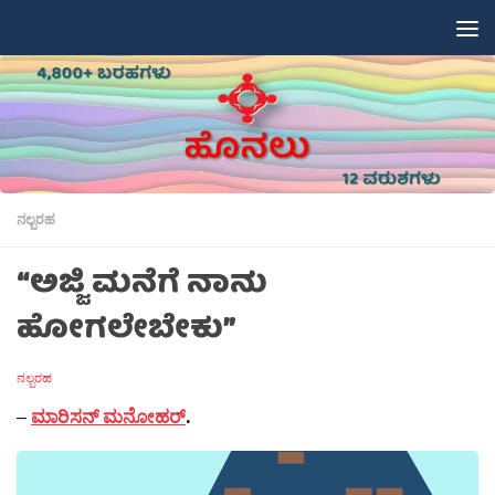
Skip to content
ನಲ್ಬರಹ
“ಅಜ್ಜಿ ಮನೆಗೆ ನಾನು
ಹೋಗಲೇಬೇಕು”
ನಲ್ಬರಹ
–
ಮಾರಿಸನ್ ಮನೋಹರ್
.