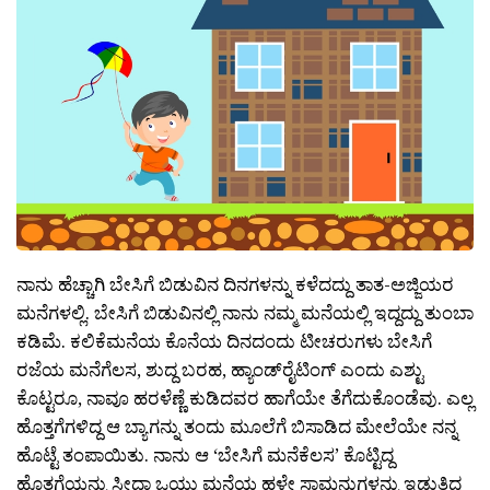
ನಾನು ಹೆಚ್ಚಾಗಿ ಬೇಸಿಗೆ ಬಿಡುವಿನ ದಿನಗಳನ್ನು ಕಳೆದದ್ದು ತಾತ-ಅಜ್ಜಿಯರ
ಮನೆಗಳಲ್ಲಿ. ಬೇಸಿಗೆ ಬಿಡುವಿನಲ್ಲಿ ನಾನು ನಮ್ಮ ಮನೆಯಲ್ಲಿ ಇದ್ದದ್ದು ತುಂಬಾ
ಕಡಿಮೆ. ಕಲಿಕೆಮನೆಯ ಕೊನೆಯ ದಿನದಂದು ಟೀಚರುಗಳು ಬೇಸಿಗೆ
ರಜೆಯ ಮನೆಗೆಲಸ, ಶುದ್ದ ಬರಹ, ಹ್ಯಾಂಡ್‌ರೈಟಿಂಗ್ ಎಂದು ಎಶ್ಟು
ಕೊಟ್ಟರೂ, ನಾವೂ ಹರಳೆಣ್ಣೆ ಕುಡಿದವರ ಹಾಗೆಯೇ ತೆಗೆದುಕೊಂಡೆವು. ಎಲ್ಲ
ಹೊತ್ತಗೆಗಳಿದ್ದ ಆ ಬ್ಯಾಗನ್ನು ತಂದು ಮೂಲೆಗೆ ಬಿಸಾಡಿದ ಮೇಲೆಯೇ ನನ್ನ
ಹೊಟ್ಟೆ ತಂಪಾಯಿತು. ನಾನು ಆ ‘ಬೇಸಿಗೆ ಮನೆಕೆಲಸ’ ಕೊಟ್ಟಿದ್ದ
ಹೊತ್ತಗೆಯನ್ನು ಸೀದಾ ಒಯ್ದು ಮನೆಯ ಹಳೇ ಸಾಮನುಗಳನ್ನು ಇಡುತ್ತಿದ್ದ