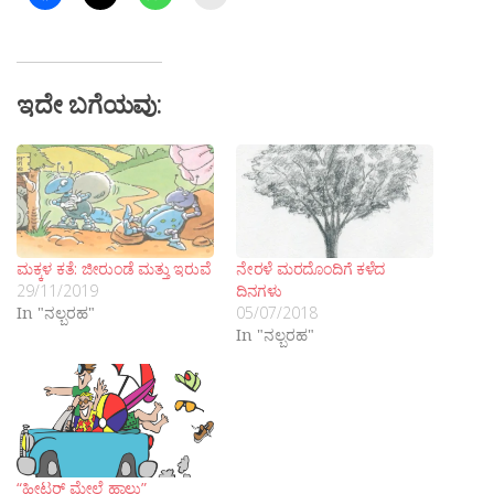
ಇದೇ ಬಗೆಯವು:
ಮಕ್ಕಳ ಕತೆ: ಜೀರುಂಡೆ ಮತ್ತು ಇರುವೆ
ನೇರಳೆ ಮರದೊಂದಿಗೆ ಕಳೆದ
29/11/2019
ದಿನಗಳು
In "ನಲ್ಬರಹ"
05/07/2018
In "ನಲ್ಬರಹ"
“ಹೀಟರ್ ಮೇಲೆ ಹಾಲು”