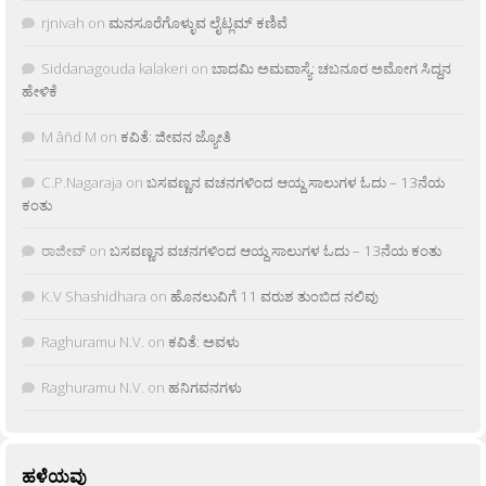
rjnivah
on
ಮನಸೂರೆಗೊಳ್ಳುವ ಲೈಟ್ಲಮ್ ಕಣಿವೆ
Siddanagouda kalakeri
on
ಬಾದಮಿ ಅಮವಾಸ್ಯೆ: ಚಬನೂರ ಅಮೋಗ ಸಿದ್ದನ
ಹೇಳಿಕೆ
M âñd M
on
ಕವಿತೆ: ಜೀವನ ಜ್ಯೋತಿ
C.P.Nagaraja
on
ಬಸವಣ್ಣನ ವಚನಗಳಿಂದ ಆಯ್ದ ಸಾಲುಗಳ ಓದು – 13ನೆಯ
ಕಂತು
ರಾಜೀವ್
on
ಬಸವಣ್ಣನ ವಚನಗಳಿಂದ ಆಯ್ದ ಸಾಲುಗಳ ಓದು – 13ನೆಯ ಕಂತು
K.V Shashidhara
on
ಹೊನಲುವಿಗೆ 11 ವರುಶ ತುಂಬಿದ ನಲಿವು
Raghuramu N.V.
on
ಕವಿತೆ: ಅವಳು
Raghuramu N.V.
on
ಹನಿಗವನಗಳು
ಹಳೆಯವು