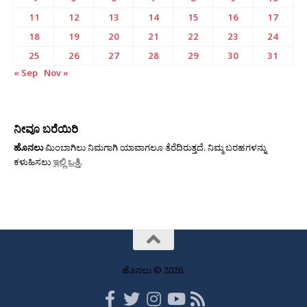
11
12
13
14
15
16
17
18
19
20
21
22
23
24
25
26
27
28
29
30
31
« Sep
Nov »
ನೀವೂ ಬರೆಯಿರಿ
ಹೊನಲು
ಮಿಂಬಾಗಿಲು ನಿಮಗಾಗಿ ಯಾವಾಗಲೂ ತೆರೆದಿರುತ್ತದೆ. ನಿಮ್ಮ ಬರಹಗಳನ್ನು
ಕಳುಹಿಸಲು
ಇಲ್ಲಿ ಒತ್ತಿ
.
ಹೊನಲು © 2026.