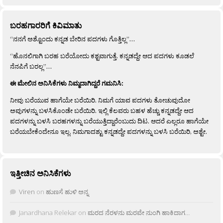
ಬರಹಗಾರರಿಗೆ ಕಿವಿಮಾತು
“ನನಗೆ ಅಶ್ಟೊಂದು ಕನ್ನಡ ಬೇರಿನ ಪದಗಳು ಗೊತ್ತಿಲ್ಲ”…
“ಹೊನಲಿಗಾಗಿ ಬರಹ ಬರೆಯೋದು ಕಶ್ಟವಾಗುತ್ತೆ. ಕನ್ನಡದ್ದೇ ಆದ ಪದಗಳು ಕೂಡಲೆ
ನೆನಪಿಗೆ ಬರಲ್ಲ”…
ಈ ಮೇಲಿನ ಅನಿಸಿಕೆಗಳು ನಿಮ್ಮದಾಗಿದ್ದರೆ ಗಮನಿಸಿ:
ನೀವು ಬರೆಯುವ ಹಾಗೆಯೇ ಬರೆಯಿರಿ. ನಿಮಗೆ ಯಾವ ಪದಗಳು ತೋಚುವುದೋ
ಅವುಗಳನ್ನು ಬಳಸಿಕೊಂಡೇ ಬರೆಯಿರಿ. ಇಲ್ಲಿ ಕೆಲವರು ಬಹಳ ಹೆಚ್ಚು ಕನ್ನಡದ್ದೇ ಆದ
ಪದಗಳನ್ನು ಬಳಸಿ ಬರಹಗಳನ್ನು ಬರೆಯುತ್ತಿದ್ದಾರೆಂಬುದು ದಿಟ. ಆದರೆ ಎಲ್ಲರೂ ಹಾಗೆಯೇ
ಬರೆಯಬೇಕೆಂದೇನೂ ಇಲ್ಲ. ನಿಮಗಾದಶ್ಟು ಕನ್ನಡದ್ದೇ ಪದಗಳನ್ನು ಬಳಸಿ ಬರೆಯಿರಿ, ಅಶ್ಟೇ.
ಇತ್ತೀಚಿನ ಅನಿಸಿಕೆಗಳು
Viren
on
ಹುಣಸೆ ಹುಳಿ ಅನ್ನ
Janardhana Relekar
on
ಮರದ ನೆರಳನು ಮರವೇ ನುಂಗಿ ಹಾಕಿದಾಗ…