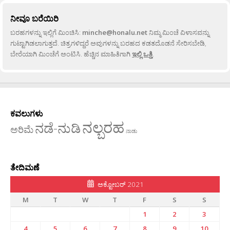
ನೀವೂ ಬರೆಯಿರಿ
ಬರಹಗಳನ್ನು ಇಲ್ಲಿಗೆ ಮಿಂಚಿಸಿ:
minche@honalu.net
ನಿಮ್ಮ ಮಿಂಚೆ ವಿಳಾಸವನ್ನು
ಗುಟ್ಟಾಗಿಡಲಾಗುತ್ತದೆ. ಚಿತ್ರಗಳಿದ್ದರೆ ಅವುಗಳನ್ನು ಬರಹದ ಕಡತದೊಡನೆ ಸೇರಿಸಬೇಡಿ,
ಬೇರೆಯಾಗಿ ಮಿಂಚೆಗೆ ಅಂಟಿಸಿ. ಹೆಚ್ಚಿನ ಮಾಹಿತಿಗಾಗಿ
ಇಲ್ಲಿ ಒತ್ತಿ
.
ಕವಲುಗಳು
ನಲ್ಬರಹ
ನಡೆ-ನುಡಿ
ಅರಿಮೆ
ನಾಡು
ತೇದಿಮಣೆ
ಅಕ್ಟೋಬರ್ 2021
M
T
W
T
F
S
S
1
2
3
4
5
6
7
8
9
10