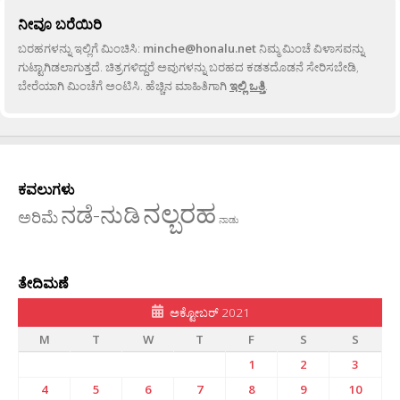
ನೀವೂ ಬರೆಯಿರಿ
ಬರಹಗಳನ್ನು ಇಲ್ಲಿಗೆ ಮಿಂಚಿಸಿ:
minche@honalu.net
ನಿಮ್ಮ ಮಿಂಚೆ ವಿಳಾಸವನ್ನು
ಗುಟ್ಟಾಗಿಡಲಾಗುತ್ತದೆ. ಚಿತ್ರಗಳಿದ್ದರೆ ಅವುಗಳನ್ನು ಬರಹದ ಕಡತದೊಡನೆ ಸೇರಿಸಬೇಡಿ,
ಬೇರೆಯಾಗಿ ಮಿಂಚೆಗೆ ಅಂಟಿಸಿ. ಹೆಚ್ಚಿನ ಮಾಹಿತಿಗಾಗಿ
ಇಲ್ಲಿ ಒತ್ತಿ
.
ಕವಲುಗಳು
ನಲ್ಬರಹ
ನಡೆ-ನುಡಿ
ಅರಿಮೆ
ನಾಡು
ತೇದಿಮಣೆ
ಅಕ್ಟೋಬರ್ 2021
M
T
W
T
F
S
S
1
2
3
4
5
6
7
8
9
10