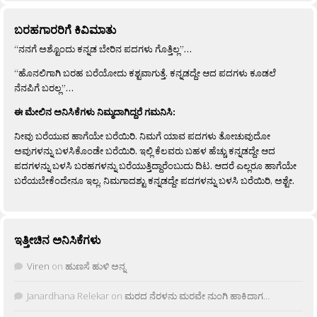
ಬರಹಗಾರರಿಗೆ ಕಿವಿಮಾತು
“ನನಗೆ ಅಶ್ಟೊಂದು ಕನ್ನಡ ಬೇರಿನ ಪದಗಳು ಗೊತ್ತಿಲ್ಲ”…
“ಹೊನಲಿಗಾಗಿ ಬರಹ ಬರೆಯೋದು ಕಶ್ಟವಾಗುತ್ತೆ. ಕನ್ನಡದ್ದೇ ಆದ ಪದಗಳು ಕೂಡಲೆ
ನೆನಪಿಗೆ ಬರಲ್ಲ”…
ಈ ಮೇಲಿನ ಅನಿಸಿಕೆಗಳು ನಿಮ್ಮದಾಗಿದ್ದರೆ ಗಮನಿಸಿ:
ನೀವು ಬರೆಯುವ ಹಾಗೆಯೇ ಬರೆಯಿರಿ. ನಿಮಗೆ ಯಾವ ಪದಗಳು ತೋಚುವುದೋ
ಅವುಗಳನ್ನು ಬಳಸಿಕೊಂಡೇ ಬರೆಯಿರಿ. ಇಲ್ಲಿ ಕೆಲವರು ಬಹಳ ಹೆಚ್ಚು ಕನ್ನಡದ್ದೇ ಆದ
ಪದಗಳನ್ನು ಬಳಸಿ ಬರಹಗಳನ್ನು ಬರೆಯುತ್ತಿದ್ದಾರೆಂಬುದು ದಿಟ. ಆದರೆ ಎಲ್ಲರೂ ಹಾಗೆಯೇ
ಬರೆಯಬೇಕೆಂದೇನೂ ಇಲ್ಲ. ನಿಮಗಾದಶ್ಟು ಕನ್ನಡದ್ದೇ ಪದಗಳನ್ನು ಬಳಸಿ ಬರೆಯಿರಿ, ಅಶ್ಟೇ.
ಇತ್ತೀಚಿನ ಅನಿಸಿಕೆಗಳು
Viren
on
ಹುಣಸೆ ಹುಳಿ ಅನ್ನ
Janardhana Relekar
on
ಮರದ ನೆರಳನು ಮರವೇ ನುಂಗಿ ಹಾಕಿದಾಗ…