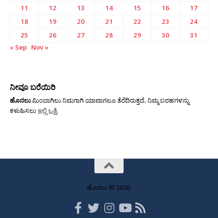
11
12
13
14
15
16
17
18
19
20
21
22
23
24
25
26
27
28
29
30
31
« Sep
Nov »
ನೀವೂ ಬರೆಯಿರಿ
ಹೊನಲು
ಮಿಂಬಾಗಿಲು ನಿಮಗಾಗಿ ಯಾವಾಗಲೂ ತೆರೆದಿರುತ್ತದೆ. ನಿಮ್ಮ ಬರಹಗಳನ್ನು
ಕಳುಹಿಸಲು
ಇಲ್ಲಿ ಒತ್ತಿ
.
ಹೊನಲು © 2026.