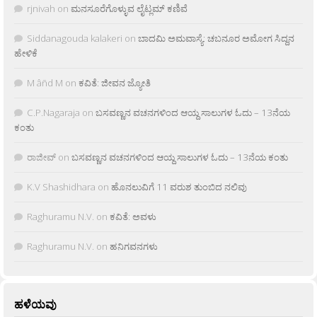
rjnivah
on
ಮನಸೂರೆಗೊಳ್ಳುವ ಲೈಟ್ಲಮ್ ಕಣಿವೆ
Siddanagouda kalakeri
on
ಬಾದಮಿ ಅಮವಾಸ್ಯೆ: ಚಬನೂರ ಅಮೋಗ ಸಿದ್ದನ
ಹೇಳಿಕೆ
M âñd M
on
ಕವಿತೆ: ಜೀವನ ಜ್ಯೋತಿ
C.P.Nagaraja
on
ಬಸವಣ್ಣನ ವಚನಗಳಿಂದ ಆಯ್ದ ಸಾಲುಗಳ ಓದು – 13ನೆಯ
ಕಂತು
ರಾಜೀವ್
on
ಬಸವಣ್ಣನ ವಚನಗಳಿಂದ ಆಯ್ದ ಸಾಲುಗಳ ಓದು – 13ನೆಯ ಕಂತು
K.V Shashidhara
on
ಹೊನಲುವಿಗೆ 11 ವರುಶ ತುಂಬಿದ ನಲಿವು
Raghuramu N.V.
on
ಕವಿತೆ: ಅವಳು
Raghuramu N.V.
on
ಹನಿಗವನಗಳು
ಹಳೆಯವು